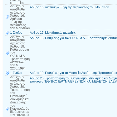
εποπτείας
Δεν έχουν
Άρθρο 16: Διάλυση – Τύχη της περιουσίας του Μουσείου
υποβληθεί
σχόλια
στο
Άρθρο 16:
Διάλυση –
Τύχη της
περιουσίας
του Μουσείου
1 Σχόλιο
Άρθρο 17: Μεταβατικές Διατάξεις
Δεν έχουν
Άρθρο 18: Ρυθμίσεις για τον Ο.Α.Ν.Μ.Α – Τροποποίηση διατά
υποβληθεί
σχόλια
στο
Άρθρο 18:
Ρυθμίσεις για
τον
Ο.Α.Ν.Μ.Α –
Τροποποίηση
διατάξεων
του Ν.
2260/1994
1 Σχόλιο
Άρθρο 19: Ρυθμίσεις για το Μουσείο Ακρόπολης-Τροποποίηση
Δεν έχουν
Άρθρο 20: Τροποποίηση του Οργανισμού Διοίκησης και Διαχεί
υποβληθεί
επωνυμία “ΕΘΝΙΚΟ ΙΔΡΥΜΑ ΕΡΕΥΝΩΝ ΚΑΙ ΜΕΛΕΤΩΝ ΕΛΕΥ
σχόλια
στο
Άρθρο 20:
Τροποποίηση
του
Οργανισμού
Διοίκησης και
Διαχείρισης
του
Κοινωφελούς
Ιδρύματος με
την επωνυμία