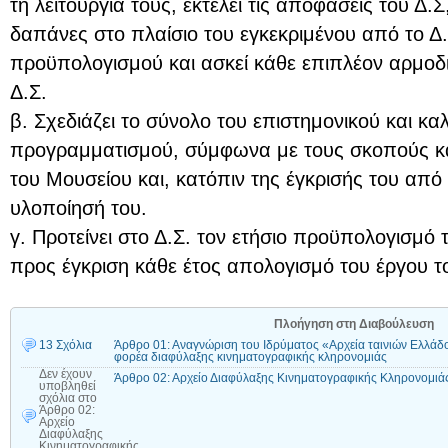
τη λειτουργία τους, εκτελεί τις αποφάσεις του Δ.Σ,
δαπάνες στο πλαίσιο του εγκεκριμένου από το Δ.
προϋπολογισμού και ασκεί κάθε επιπλέον αρμοδι
Δ.Σ.
β. Σχεδιάζει το σύνολο του επιστημονικού και καλ
προγραμματισμού, σύμφωνα με τους σκοπούς και 
του Μουσείου και, κατόπιν της έγκρισής του από 
υλοποίησή του.
γ. Προτείνει στο Δ.Σ. τον ετήσιο προϋπολογισμό
προς έγκριση κάθε έτος απολογισμό του έργου τ
Πλοήγηση στη Διαβούλευση
13 Σχόλια
Άρθρο 01: Αναγνώριση του Ιδρύματος «Αρχεία ταινιών Ελλάδ
φορέα διαφύλαξης κινηματογραφικής κληρονομιάς
Δεν έχουν
Άρθρο 02: Αρχείο Διαφύλαξης Κινηματογραφικής Κληρονομιά
υποβληθεί
σχόλια
στο
Άρθρο 02:
Αρχείο
Διαφύλαξης
Κινηματογραφικής