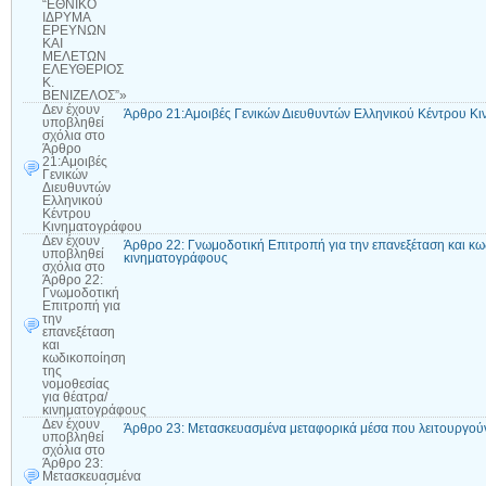
“ΕΘΝΙΚΟ
ΙΔΡΥΜΑ
ΕΡΕΥΝΩΝ
ΚΑΙ
ΜΕΛΕΤΩΝ
ΕΛΕΥΘΕΡΙΟΣ
Κ.
ΒΕΝΙΖΕΛΟΣ”»
Δεν έχουν
Άρθρο 21:Αμοιβές Γενικών Διευθυντών Ελληνικού Κέντρου Κ
υποβληθεί
σχόλια
στο
Άρθρο
21:Αμοιβές
Γενικών
Διευθυντών
Ελληνικού
Κέντρου
Κινηματογράφου
Δεν έχουν
Άρθρο 22: Γνωμοδοτική Επιτροπή για την επανεξέταση και κω
υποβληθεί
κινηματογράφους
σχόλια
στο
Άρθρο 22:
Γνωμοδοτική
Επιτροπή για
την
επανεξέταση
και
κωδικοποίηση
της
νομοθεσίας
για θέατρα/
κινηματογράφους
Δεν έχουν
Άρθρο 23: Μετασκευασμένα μεταφορικά μέσα που λειτουργού
υποβληθεί
σχόλια
στο
Άρθρο 23:
Μετασκευασμένα