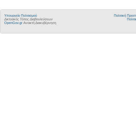
Υπουργείο Πολιτισμού
Πολιτική Προ
Δικτυακός Τόπος Διαβουλεύσεων
Πολιτι
OpenGov.gr
Ανοικτή Διακυβέρνηση