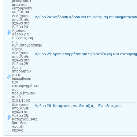
μεταφορικά
μέσα που
λειτουργούν
ως θέατρα
Δεν έχουν
Άρθρο 24: Απόδοση φόρου για την ενίσχυση της κινηματογρα
υποβληθεί
σχόλια
στο
Άρθρο 24:
Απόδοση
φόρου για
την ενίσχυση
της
κινηματογραφικής
τέχνης
Δεν έχουν
Άρθρο 25: Άρση απορρήτου για τη διακρίβωση των κακουργη
υποβληθεί
σχόλια
στο
Άρθρο 25:
Άρση
απορρήτου
για τη
διακρίβωση
των
κακουργημάτων
που
προβλέπονται
στο Ν.
2121/1993
Δεν έχουν
Άρθρο 26: Καταργούμενες διατάξεις – Έναρξη ισχύος
υποβληθεί
σχόλια
στο
Άρθρο 26:
Καταργούμενες
διατάξεις –
Έναρξη
ισχύος