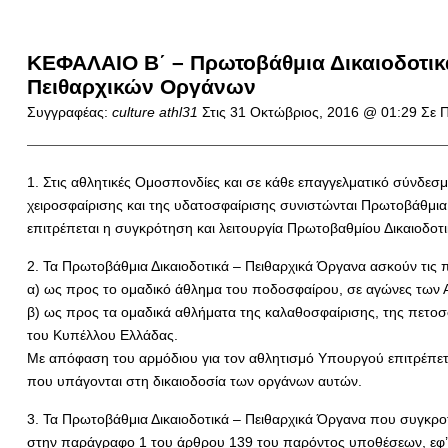
ΚΕΦΑΛΑΙΟ Β΄ – Πρωτοβάθμια Δικαιοδοτικ
Πειθαρχικών Οργάνων
Συγγραφέας:
culture athl31
Στις
31 Οκτώβριος, 2016 @ 01:29
Σε Π
1. Στις αθλητικές Ομοσπονδίες και σε κάθε επαγγελματικό σύνδε
χειροσφαίρισης και της υδατοσφαίρισης συνιστώνται Πρωτοβάθμια
επιτρέπεται η συγκρότηση και λειτουργία Πρωτοβαθμίου Δικαιοδο
2. Τα Πρωτοβάθμια Δικαιοδοτικά – Πειθαρχικά Όργανα ασκούν τις
α) ως προς το ομαδικό άθλημα του ποδοσφαίρου, σε αγώνες των Α
β) ως προς τα ομαδικά αθλήματα της καλαθοσφαίρισης, της πετοσφ
του Κυπέλλου Ελλάδας.
Με απόφαση του αρμόδιου για τον αθλητισμό Υπουργού επιτρέπετα
που υπάγονται στη δικαιοδοσία των οργάνων αυτών.
3. Τα Πρωτοβάθμια Δικαιοδοτικά – Πειθαρχικά Όργανα που συγκροτ
στην παράγραφο 1 του άρθρου 139 του παρόντος υποθέσεων, εφ’ 