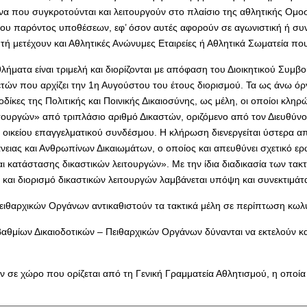
 που συγκροτούνται και λειτουργούν στο πλαίσιο της αθλητικής Ομοσπ
υ παρόντος υποθέσεων, εφ’ όσον αυτές αφορούν σε αγωνιστική ή συν
τή μετέχουν και Αθλητικές Ανώνυμες Εταιρείες ή Αθλητικά Σωματεία π
ήματα είναι τριμελή και διορίζονται με απόφαση του Διοικητικού Συμβο
 ετών που αρχίζει την 1η Αυγούστου του έτους διορισμού. Τα ως άνω 
οδίκες της Πολιτικής και Ποινικής Δικαιοσύνης, ως μέλη, οι οποίοι κλη
ουργών» από τριπλάσιο αριθμό Δικαστών, οριζόμενο από τον Διευθύνον
 οικείου επαγγελματικού συνδέσμου. Η κλήρωση διενεργείται ύστερα απ
ιας και Ανθρωπίνων Δικαιωμάτων, ο οποίος και απευθύνει σχετικό ερώ
 κατάστασης δικαστικών λειτουργών». Με την ίδια διαδικασία των τακτ
ι διορισμό δικαστικών λειτουργών λαμβάνεται υπόψη και συνεκτιμάται 
ειθαρχικών Οργάνων αντικαθιστούν τα τακτικά μέλη σε περίπτωση κωλ
μίων Δικαιοδοτικών – Πειθαρχικών Οργάνων δύνανται να εκτελούν και 
 σε χώρο που ορίζεται από τη Γενική Γραμματεία Αθλητισμού, η οποία 