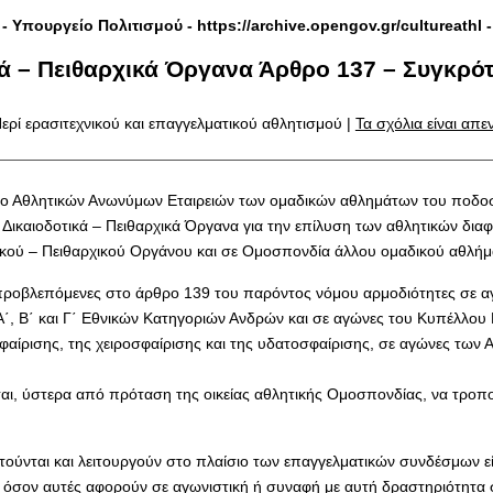
- Υπουργείο Πολιτισμού -
https://archive.opengov.gr/cultureathl
-
ά – Πειθαρχικά Όργανα Άρθρο 137 – Συγκρό
ερί ερασιτεχνικού και επαγγελματικού αθλητισμού |
Τα σχόλια είναι απ
σμο Αθλητικών Ανωνύμων Εταιρειών των ομαδικών αθλημάτων του ποδοσ
 Δικαιοδοτικά – Πειθαρχικά Όργανα για την επίλυση των αθλητικών δ
τικού – Πειθαρχικού Οργάνου και σε Ομοσπονδία άλλου ομαδικού αθλήμ
 προβλεπόμενες στο άρθρο 139 του παρόντος νόμου αρμοδιότητες σε α
΄, Β΄ και Γ΄ Εθνικών Κατηγοριών Ανδρών και σε αγώνες του Κυπέλλου 
αίρισης, της χειροσφαίρισης και της υδατοσφαίρισης, σε αγώνες των 
ι, ύστερα από πρόταση της οικείας αθλητικής Ομοσπονδίας, να τροπο
ούνται και λειτουργούν στο πλαίσιο των επαγγελματικών συνδέσμων εί
όσον αυτές αφορούν σε αγωνιστική ή συναφή με αυτή δραστηριότητα σ