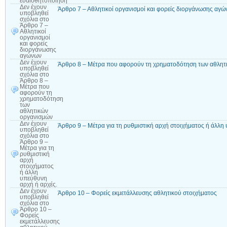
ευαισθητοποίηση
Δεν έχουν
Άρθρο 7 – Αθλητικοί οργανισμοί και φορείς διοργάνωσης αγ
υποβληθεί
σχόλια
στο
Άρθρο 7 –
Αθλητικοί
οργανισμοί
και φορείς
διοργάνωσης
αγώνων
Δεν έχουν
Άρθρο 8 – Μέτρα που αφορούν τη χρηματοδότηση των αθλητ
υποβληθεί
σχόλια
στο
Άρθρο 8 –
Μέτρα που
αφορούν τη
χρηματοδότηση
των
αθλητικών
οργανισμών
Δεν έχουν
Άρθρο 9 – Μέτρα για τη ρυθμιστική αρχή στοιχήματος ή άλλη
υποβληθεί
σχόλια
στο
Άρθρο 9 –
Μέτρα για τη
ρυθμιστική
αρχή
στοιχήματος
ή άλλη
υπεύθυνη
αρχή ή αρχές.
Δεν έχουν
Άρθρο 10 – Φορείς εκμετάλλευσης αθλητικού στοιχήματος
υποβληθεί
σχόλια
στο
Άρθρο 10 –
Φορείς
εκμετάλλευσης