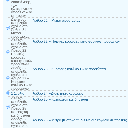
διασφάλισης
των
ηλεκτρονικών
αποδεικτικών
στοιχείων
Δεν έχουν
Άρθρο 21 – Μέτρα προστασίας
υποβληθεί
σχόλια
στο
Άρθρο 21 –
Μέτρα
προστασίας
Δεν έχουν
Άρθρο 22 – Ποινικές κυρώσεις κατά φυσικών προσώπων
υποβληθεί
σχόλια
στο
Άρθρο 22 –
Ποινικές
κυρώσεις
κατά φυσικών
προσώπων
Δεν έχουν
Άρθρο 23 – Κυρώσεις κατά νομικών προσώπων
υποβληθεί
σχόλια
στο
Άρθρο 23 –
Κυρώσεις
κατά νομικών
προσώπων
1 Σχόλιο
Άρθρο 24 – Διοικητικές κυρώσεις
Δεν έχουν
Άρθρο 25 – Κατάσχεση και δήμευση
υποβληθεί
σχόλια
στο
Άρθρο 25 –
Κατάσχεση
και δήμευση
Δεν έχουν
Άρθρο 26 – Μέτρα με στόχο τη διεθνή συνεργασία σε ποινικές
υποβληθεί
σχόλια
στο