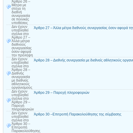
Άρθρο 26 –
Μέτρα με
στόχο τη
διεθνή
συνεργασία
σε ποινικές
υποθέσεις
Δεν έχουν
Άρθρο 27 – Άλλα μέτρα διεθνούς συνεργασίας όσον αφορά τ
υποβληθεί
σχόλια
στο
Άρθρο 27 –
Άλλα μέτρα
διεθνούς
συνεργασίας
όσον αφορά
την πρόληψη
Δεν έχουν
Άρθρο 28 – Διεθνής συνεργασία με διεθνείς αθλητικούς οργα
υποβληθεί
σχόλια
στο
Άρθρο 28 –
Διεθνής
συνεργασία
με διεθνείς
αθλητικούς
οργανισμούς
Δεν έχουν
Άρθρο 29 – Παροχή πληροφοριών
υποβληθεί
σχόλια
στο
Άρθρο 29 –
Παροχή
πληροφοριών
Δεν έχουν
Άρθρο 30 –Επιτροπή Παρακολούθησης της σύμβασης
υποβληθεί
σχόλια
στο
Άρθρο 30 –
Επιτροπή
Παρακολούθησης