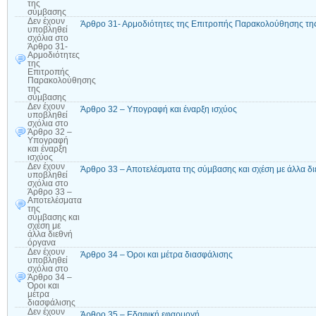
της
σύμβασης
Δεν έχουν
Άρθρο 31- Αρμοδιότητες της Επιτροπής Παρακολούθησης τη
υποβληθεί
σχόλια
στο
Άρθρο 31-
Αρμοδιότητες
της
Επιτροπής
Παρακολούθησης
της
σύμβασης
Δεν έχουν
Άρθρο 32 – Υπογραφή και έναρξη ισχύος
υποβληθεί
σχόλια
στο
Άρθρο 32 –
Υπογραφή
και έναρξη
ισχύος
Δεν έχουν
Άρθρο 33 – Αποτελέσματα της σύμβασης και σχέση με άλλα δ
υποβληθεί
σχόλια
στο
Άρθρο 33 –
Αποτελέσματα
της
σύμβασης και
σχέση με
άλλα διεθνή
όργανα
Δεν έχουν
Άρθρο 34 – Όροι και μέτρα διασφάλισης
υποβληθεί
σχόλια
στο
Άρθρο 34 –
Όροι και
μέτρα
διασφάλισης
Δεν έχουν
Άρθρο 35 – Εδαφική εφαρμογή