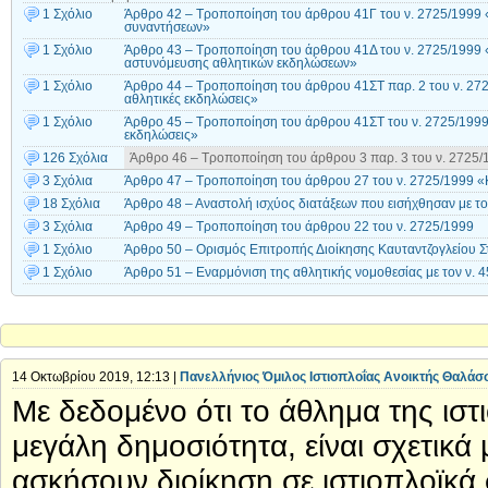
1 Σχόλιο
Άρθρο 42 – Τροποποίηση του άρθρου 41Γ του ν. 2725/1999 «
συναντήσεων»
1 Σχόλιο
Άρθρο 43 – Τροποποίηση του άρθρου 41Δ του ν. 2725/1999
αστυνόμευσης αθλητικών εκδηλώσεων»
1 Σχόλιο
Άρθρο 44 – Τροποποίηση του άρθρου 41ΣΤ παρ. 2 του ν. 27
αθλητικές εκδηλώσεις»
1 Σχόλιο
Άρθρο 45 – Τροποποίηση του άρθρου 41ΣΤ του ν. 2725/1999
εκδηλώσεις»
126 Σχόλια
Άρθρο 46 – Τροποποίηση του άρθρου 3 παρ. 3 του ν. 2725
3 Σχόλια
Άρθρο 47 – Τροποποίηση του άρθρου 27 του ν. 2725/1999 «
18 Σχόλια
Άρθρο 48 – Αναστολή ισχύος διατάξεων που εισήχθησαν με το
3 Σχόλια
Άρθρο 49 – Τροποποίηση του άρθρου 22 του ν. 2725/1999
1 Σχόλιο
Άρθρο 50 – Ορισμός Επιτροπής Διοίκησης Καυταντζογλείου Σ
1 Σχόλιο
Άρθρο 51 – Εναρμόνιση της αθλητικής νομοθεσίας με τον ν. 
14 Οκτωβρίου 2019, 12:13 |
Πανελλήνιος Όμιλος Ιστιοπλοΐας Ανοικτής Θαλάσ
Με δεδομένο ότι το άθλημα της ιστ
μεγάλη δημοσιότητα, είναι σχετικ
ασκήσουν διοίκηση σε ιστιοπλοϊκά 