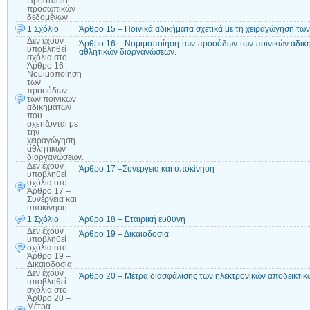
Προστασία
προσωπικών
δεδομένων
1 Σχόλιο
Άρθρο 15 – Ποινικά αδικήματα σχετικά με τη χειραγώγηση τω
Δεν έχουν
Άρθρο 16 – Νομιμοποίηση των προσόδων των ποινικών αδικημ
υποβληθεί
αθλητικών διοργανώσεων.
σχόλια
στο
Άρθρο 16 –
Νομιμοποίηση
των
προσόδων
των ποινικών
αδικημάτων
που
σχετίζονται με
την
χειραγώγηση
αθλητικών
διοργανώσεων.
Δεν έχουν
Άρθρο 17 –Συνέργεια και υποκίνηση
υποβληθεί
σχόλια
στο
Άρθρο 17 –
Συνέργεια και
υποκίνηση
1 Σχόλιο
Άρθρο 18 – Εταιρική ευθύνη
Δεν έχουν
Άρθρο 19 – Δικαιοδοσία
υποβληθεί
σχόλια
στο
Άρθρο 19 –
Δικαιοδοσία
Δεν έχουν
Άρθρο 20 – Μέτρα διασφάλισης των ηλεκτρονικών αποδεικτικ
υποβληθεί
σχόλια
στο
Άρθρο 20 –
Μέτρα