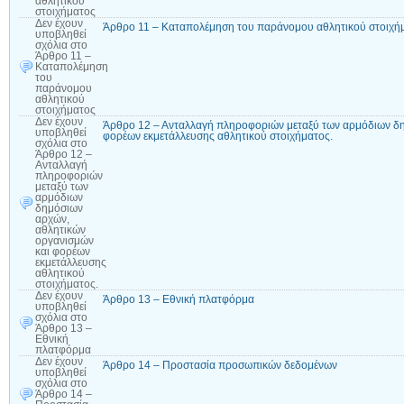
αθλητικού
στοιχήματος
Δεν έχουν
Άρθρο 11 – Καταπολέμηση του παράνομου αθλητικού στοιχή
υποβληθεί
σχόλια
στο
Άρθρο 11 –
Καταπολέμηση
του
παράνομου
αθλητικού
στοιχήματος
Δεν έχουν
Άρθρο 12 – Ανταλλαγή πληροφοριών μεταξύ των αρμόδιων δη
υποβληθεί
φορέων εκμετάλλευσης αθλητικού στοιχήματος.
σχόλια
στο
Άρθρο 12 –
Ανταλλαγή
πληροφοριών
μεταξύ των
αρμόδιων
δημόσιων
αρχών,
αθλητικών
οργανισμών
και φορέων
εκμετάλλευσης
αθλητικού
στοιχήματος.
Δεν έχουν
Άρθρο 13 – Εθνική πλατφόρμα
υποβληθεί
σχόλια
στο
Άρθρο 13 –
Εθνική
πλατφόρμα
Δεν έχουν
Άρθρο 14 – Προστασία προσωπικών δεδομένων
υποβληθεί
σχόλια
στο
Άρθρο 14 –