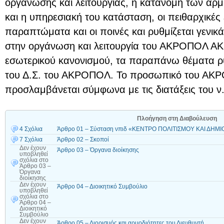
οργάνωσης και λειτουργίας, η κατανομή των αρ
και η υπηρεσιακή του κατάσταση, οι πειθαρχικές 
παραπτώματα και οι ποινές και ρυθμίζεται γενι
στην οργάνωση και λειτουργία του ΑΚΡΟΠΟΛ ΑΚ
εσωτερικού κανονισμού, τα παραπάνω θέματα ρυ
του Δ.Σ. του ΑΚΡΟΠΟΛ. Το προσωπικό του Α
προσλαμβάνεται σύμφωνα με τις διατάξεις του ν.
Πλοήγηση στη Διαβούλευση
4 Σχόλια
Άρθρο 01 – Σύσταση νπιδ «ΚΕΝΤΡΟ ΠΟΛΙΤΙΣΜΟΥ ΚΑΙ ΔΗΜ
7 Σχόλια
Άρθρο 02 – Σκοποί
Δεν έχουν
Άρθρο 03 – Όργανα διοίκησης
υποβληθεί
σχόλια
στο
Άρθρο 03 –
Όργανα
διοίκησης
Δεν έχουν
Άρθρο 04 – Διοικητικό Συμβούλιο
υποβληθεί
σχόλια
στο
Άρθρο 04 –
Διοικητικό
Συμβούλιο
Δεν έχουν
Άρθρο 05 – Διορισμός και αρμοδιότητες του Διευθυντή