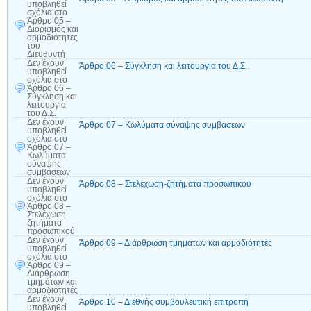
υποβληθεί
σχόλια
στο
Άρθρο 05 –
Διορισμός και
αρμοδιότητες
του
Διευθυντή
Δεν έχουν
Άρθρο 06 – Σύγκληση και λειτουργία του Δ.Σ.
υποβληθεί
σχόλια
στο
Άρθρο 06 –
Σύγκληση και
λειτουργία
του Δ.Σ.
Δεν έχουν
Άρθρο 07 – Κωλύματα σύναψης συμβάσεων
υποβληθεί
σχόλια
στο
Άρθρο 07 –
Κωλύματα
σύναψης
συμβάσεων
Δεν έχουν
Άρθρο 08 – Στελέχωση-ζητήματα προσωπικού
υποβληθεί
σχόλια
στο
Άρθρο 08 –
Στελέχωση-
ζητήματα
προσωπικού
Δεν έχουν
Άρθρο 09 – Διάρθρωση τμημάτων και αρμοδιότητές
υποβληθεί
σχόλια
στο
Άρθρο 09 –
Διάρθρωση
τμημάτων και
αρμοδιότητές
Δεν έχουν
Άρθρο 10 – Διεθνής συμβουλευτική επιτροπή
υποβληθεί