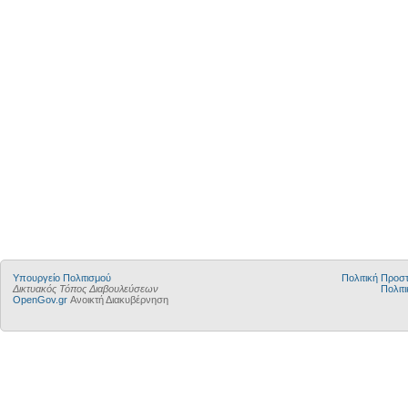
Υπουργείο Πολιτισμού
Πολιτική Προ
Δικτυακός Τόπος Διαβουλεύσεων
Πολιτι
OpenGov.gr
Ανοικτή Διακυβέρνηση