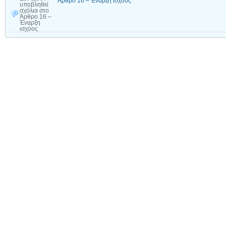
Άρθρο 16 – Έναρξη ισχύος
υποβληθεί
σχόλια
στο
Άρθρο 16 –
Έναρξη
ισχύος