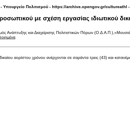
- Υπουργείο Πολιτισμού -
https://archive.opengov.gr/cultureathl
-
οσωπικού με σχέση εργασίας ιδιωτικού δικα
ός Ανάπτυξης και Διαχείρισης Πολιτιστικών Πόρων (Ο.Δ.Α.Π.),«Μουσεί
ποιημένα
ικαίου αορίστου χρόνου ανέρχονται σε σαράντα τρεις (43) και κατανέμο