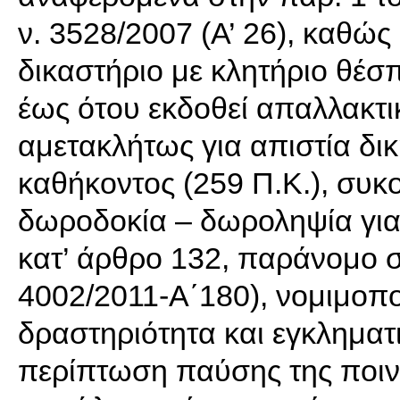
ν. 3528/2007 (Α’ 26), καθώς
δικαστήριο με κλητήριο θέσ
έως ότου εκδοθεί απαλλακτι
αμετακλήτως για απιστία δι
καθήκοντος (259 Π.Κ.), συκ
δωροδοκία – δωροληψία γι
κατ’ άρθρο 132, παράνομο σ
4002/2011-Α΄180), νομιμοπ
δραστηριότητα και εγκληματ
περίπτωση παύσης της ποιν