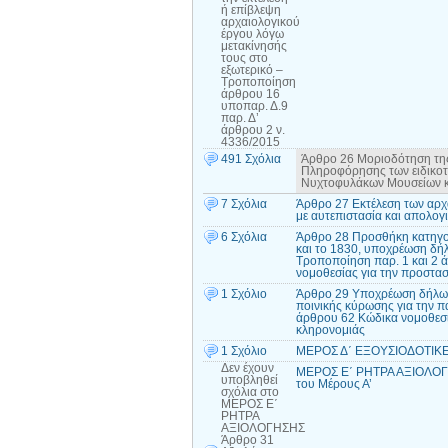
ή επίβλεψη
αρχαιολογικού
έργου λόγω
μετακίνησής
τους στο
εξωτερικό –
Τροποποίηση
άρθρου 16
υποπαρ. Δ.9
παρ. Δ’
άρθρου 2 ν.
4336/2015
491 Σχόλια
Άρθρο 26 Μοριοδότηση της
Πληροφόρησης των ειδικο
Νυχτοφυλάκων Μουσείων κα
7 Σχόλια
Άρθρο 27 Εκτέλεση των αρχ
με αυτεπιστασία και απολογι
6 Σχόλια
Άρθρο 28 Προσθήκη κατηγορ
και το 1830, υποχρέωση δή
Τροποποίηση παρ. 1 και 2 
νομοθεσίας για την προστασί
1 Σχόλιο
Άρθρο 29 Υποχρέωση δήλωσ
ποινικής κύρωσης για την π
άρθρου 62 Κώδικα νομοθεσία
κληρονομιάς
1 Σχόλιο
ΜΕΡΟΣ Δ΄ ΕΞΟΥΣΙΟΔΟΤΙΚΕΣ 
Δεν έχουν
ΜΕΡΟΣ Ε΄ ΡΗΤΡΑ ΑΞΙΟΛΟΓΗΣ
υποβληθεί
του Μέρους Α’
σχόλια
στο
ΜΕΡΟΣ Ε΄
ΡΗΤΡΑ
ΑΞΙΟΛΟΓΗΣΗΣ
Άρθρο 31