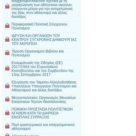
Magglingen/Macolin σχετικά με τη
χειραγώγηση των αθλητικών αγώνων,
επείγοντα μέτρα για την αντιμετώπιση
της βίας στον αθλητισμό και άλλες
διατάξεις
Περιφερειακή Πολιτική Σύγχρονου
Πολιτισμού
ΙΔΡΥΣΗ ΚΑΙ ΟΡΓΑΝΩΣΗ ΤΟΥ
ΚΕΝΤΡΟΥ ΣΥΓΧΡΟΝΗΣ ΔΗΜΙΟΥΡΓΙΑΣ
ΤΟΥ ΑΚΡΟΠΟΛ
Ίδρυση Οργανισμού Βιβλίου και
Πολιτισμού
Ενσωμάτωση της Οδηγίας (ΕΕ)
2017/1564 του Ευρωπαϊκού
Κοινοβουλίου και του Συμβουλίου της
13ης Σεπτεμβρίου 2017
Εξυγίανση του Ταμείου Αλληλοβοήθειας
Υπαλλήλων Υπουργείου Πολιτισμού και
Αθλητισμού και άλλες διατάξεις
Μητροπολιτικός Οργανισμός Μουσείων
Εικαστικών Τεχνών Θεσσαλονίκης
ΠΟΙΝΙΚΗ ΠΡΟΣΤΑΣΙΑ ΠΟΛΙΤΙΣΤΙΚΩΝ
ΑΓΑΘΩΝ ΚΑΤΑ ΤΗ ΔΙΑΡΚΕΙΑ
ΕΝΟΠΛΗΣ ΣΥΡΡΑΞΗΣ
Περί ερασιτεχνικού και επαγγελματικού
αθλητισμού