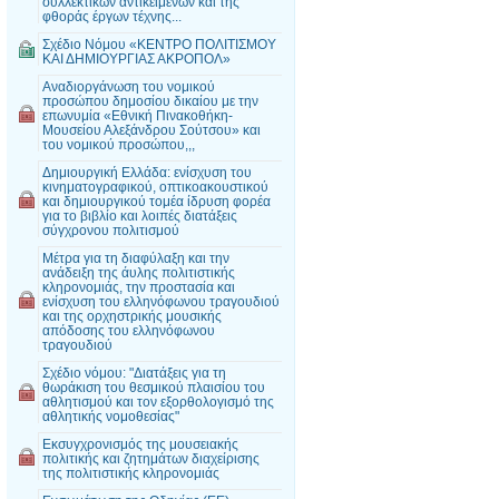
συλλεκτικών αντικειμένων και της
φθοράς έργων τέχνης...
Σχέδιο Νόμου «ΚΕΝΤΡΟ ΠΟΛΙΤΙΣΜΟΥ
ΚΑΙ ΔΗΜΙΟΥΡΓΙΑΣ ΑΚΡΟΠΟΛ»
Αναδιοργάνωση του νομικού
προσώπου δημοσίου δικαίου με την
επωνυμία «Εθνική Πινακοθήκη-
Μουσείου Αλεξάνδρου Σούτσου» και
του νομικού προσώπου,,,
Δημιουργική Ελλάδα: ενίσχυση του
κινηματογραφικού, οπτικοακουστικού
και δημιουργικού τομέα ίδρυση φορέα
για το βιβλίο και λοιπές διατάξεις
σύγχρονου πολιτισμού
Μέτρα για τη διαφύλαξη και την
ανάδειξη της άυλης πολιτιστικής
κληρονομιάς, την προστασία και
ενίσχυση του ελληνόφωνου τραγουδιού
και της ορχηστρικής μουσικής
απόδοσης του ελληνόφωνου
τραγουδιού
Σχέδιο νόμου: "Διατάξεις για τη
θωράκιση του θεσμικού πλαισίου του
αθλητισμού και τον εξορθολογισμό της
αθλητικής νομοθεσίας"
Εκσυγχρονισμός της μουσειακής
πολιτικής και ζητημάτων διαχείρισης
της πολιτιστικής κληρονομιάς