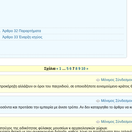
 Άρθρο 32 Παραρτήματα
Άρθρο 33 Έναρξη ισχύος
Σχόλια
«
1
…
5
6
7
8
9
10
»
Μόνιμος Σύνδεσμο
προκήρηξη αλλάζουν οι όροι του παιχνιδιού, σε οποιοδήποτε ευνομούμενο κράτος θ
Μόνιμος Σύνδεσμο
οσόντα και προτάσει την εμπειρία με άνισο τρόπο. Αν δεν καταργηθει το άρθρο να
Μόνιμος Σύνδεσμο
ματούχος της ειδικότητας φύλακας μουσείων κ αρχαιολογικών χώρων.
νεχίσετε θετικά με την συγκεκριμένη διάταξη, καθώς λύνει τα προβλήματα που ταλαν