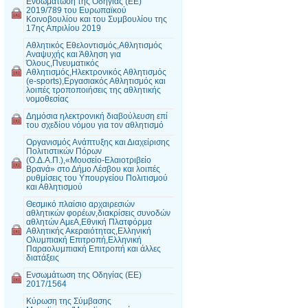
Ενσωμάτωση της Οδηγίας (ΕΕ)
2019/789 του Ευρωπαϊκού
Κοινοβουλίου και του Συμβουλίου της
17ης Απριλίου 2019
Αθλητικός Εθελοντισμός,Αθλητισμός
Αναψυχής και Άθληση για
Όλους,Πνευματικός
Αθλητισμός,Ηλεκτρονικός Αθλητισμός
(e-sports),Εργασιακός Αθλητισμός και
λοιπές τροποποιήσεις της αθλητικής
νομοθεσίας
Δημόσια ηλεκτρονική διαβούλευση επί
του σχεδίου νόμου για τον αθλητισμό
Οργανισμός Ανάπτυξης και Διαχείρισης
Πολιτιστικών Πόρων
(Ο.Δ.Α.Π.),«Μουσείο-Ελαιοτριβείο
Βρανά» στο Δήμο Λέσβου και λοιπές
ρυθμίσεις του Υπουργείου Πολιτισμού
και Αθλητισμού
Θεσμικό πλαίσιο αρχαιρεσιών
αθλητικών φορέων,διακρίσεις συνοδών
αθλητών ΑμεΑ,Εθνική Πλατφόρμα
Αθλητικής Ακεραιότητας,Ελληνική
Ολυμπιακή Επιτροπή,Ελληνική
Παραολυμπιακή Επιτροπή και άλλες
διατάξεις
Ενσωμάτωση της Οδηγίας (ΕΕ)
2017/1564
Κύρωση της Σύμβασης