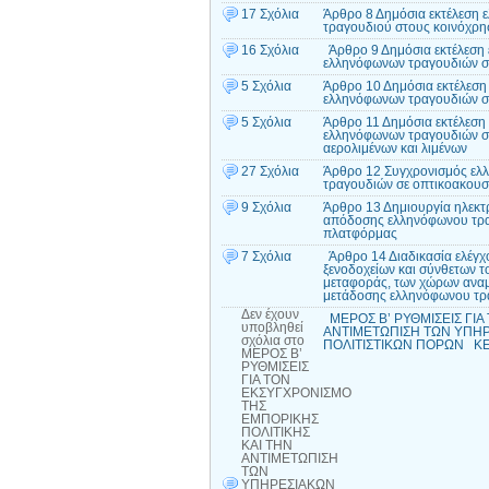
17 Σχόλια
Άρθρο 8 Δημόσια εκτέλεση
τραγουδιού στους κοινόχρη
16 Σχόλια
Άρθρο 9 Δημόσια εκτέλεση
ελληνόφωνων τραγουδιών σ
5 Σχόλια
Άρθρο 10 Δημόσια εκτέλεση
ελληνόφωνων τραγουδιών σ
5 Σχόλια
Άρθρο 11 Δημόσια εκτέλεση
ελληνόφωνων τραγουδιών στ
αερολιμένων και λιμένων
27 Σχόλια
Άρθρο 12 Συγχρονισμός ελ
τραγουδιών σε οπτικοακουστ
9 Σχόλια
Άρθρο 13 Δημιουργία ηλεκτ
απόδοσης ελληνόφωνου τραγ
πλατφόρμας
7 Σχόλια
Άρθρο 14 Διαδικασία ελέγχο
ξενοδοχείων και σύνθετων τ
μεταφοράς, των χώρων αναμ
μετάδοσης ελληνόφωνου τρ
Δεν έχουν
ΜΕΡΟΣ Β’ ΡΥΘΜΙΣΕΙΣ ΓΙΑ
υποβληθεί
ΑΝΤΙΜΕΤΩΠΙΣΗ ΤΩΝ ΥΠΗΡ
σχόλια
στο
ΠΟΛΙΤΙΣΤΙΚΩΝ ΠΟΡΩΝ ΚΕΦ
ΜΕΡΟΣ Β’
ΡΥΘΜΙΣΕΙΣ
ΓΙΑ ΤΟΝ
ΕΚΣΥΓΧΡΟΝΙΣΜΟ
ΤΗΣ
ΕΜΠΟΡΙΚΗΣ
ΠΟΛΙΤΙΚΗΣ
ΚΑΙ ΤΗΝ
ΑΝΤΙΜΕΤΩΠΙΣΗ
ΤΩΝ
ΥΠΗΡΕΣΙΑΚΩΝ