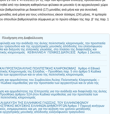
ρθρου 29 του ν. 4765/2021 (Α’ 6), περί των κριτηρίων επιλογής προσωπικού με
οκτηθεί από την άσκηση καθηκόντων φύλακα σε μουσείο ή σε αρχαιολογικό χώρο
δών βαθμολογείται με δεκαεπτά (17) μονάδες ανά μήνα και για συνολική
) μονάδες ανά μήνα για τους υπόλοιπους είκοσι τέσσερις (24) μήνες. Η εμπειρία
τλου σπουδών βαθμολογείται σύμφωνα με το πρώτο εδάφιο της περ. β’ της παρ. 1
Πλοήγηση στη Διαβούλευση
ύλαξη και την ανάδειξη της άυλης πολιτιστικής κληρονομιάς, την προστασία
νου τραγουδιού και της ορχηστρικής μουσικής απόδοσης του ελληνόφωνου
ία και διάχυση της ελληνικής γλώσσας, στο πλαίσιο της διαφύλαξης και
τιστικής κληρονομιάς ΚΕΦΑΛΑΙΟ Α΄ ΓΕΝΙΚΕΣ ΔΙΑΤΑΞΕΙΣ Άρθρο 1 Σκοπός
ΚΑΙ ΠΡΟΣΤΑΣΙΑ ΑΥΛΗΣ ΠΟΛΙΤΙΣΤΙΚΗΣ ΚΛΗΡΟΝΟΜΙΑΣ Άρθρο 4 Εθνικό
ιστικής Κληρονομιάς της Ελλάδας – Προσθήκη παρ. 5 στο άρθρο 5 Κώδικα
α των αρχαιοτήτων και εν γένει της πολιτιστικής κληρονομιάς
ση και αρμοδιότητες του Συμβουλίου Άυλης Πολιτιστικής Κληρονομιάς –
ώδικα νομοθεσίας για την προστασία των αρχαιοτήτων και εν γένει της
η και αρμοδιότητες της Επιτροπής για την ανάδειξη και διαφύλαξη της άυλης
– Προσθήκη άρθρου 52Α στον Κώδικα νομοθεσίας για την προστασία των
ς πολιτιστικής κληρονομιάς
 ΚΑΙ ΔΙΑΧΥΣΗ ΤΗΣ ΕΛΛΗΝΙΚΗΣ ΓΛΩΣΣΑΣ, ΤΟΥ ΕΛΛΗΝΟΦΩΝΟΥ
ΗΣΤΡΙΚΗΣ ΜΟΥΣΙΚΗΣ ΕΛΛΗΝΩΝ ΔΗΜΙΟΥΡΓΩΝ Άρθρο 7 Παροχή κινήτρων
ύς, ενημερωτικούς και μη, για την αύξηση του χρόνου μετάδοσης
αι ορχηστρικής μουσικής απόδοσης ελληνόφωνου τραγουδιού