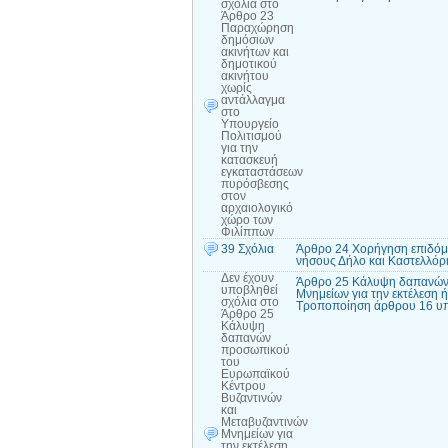
σχόλια
στο
Άρθρο 23
Παραχώρηση
δημόσιων
ακινήτων και
δημοτικού
ακινήτου
χωρίς
αντάλλαγμα
στο
Υπουργείο
Πολιτισμού
για την
κατασκευή
εγκαταστάσεων
πυρόσβεσης
στον
αρχαιολογικό
χώρο των
Φιλίππων
39 Σχόλια
Άρθρο 24 Χορήγηση επιδόμα
νήσους Δήλο και Καστελλόρ
Δεν έχουν
Άρθρο 25 Κάλυψη δαπανών 
υποβληθεί
Μνημείων για την εκτέλεση 
σχόλια
στο
Τροποποίηση άρθρου 16 υπο
Άρθρο 25
Κάλυψη
δαπανών
προσωπικού
του
Ευρωπαϊκού
Κέντρου
Βυζαντινών
και
Μεταβυζαντινών
Μνημείων για
την εκτέλεση