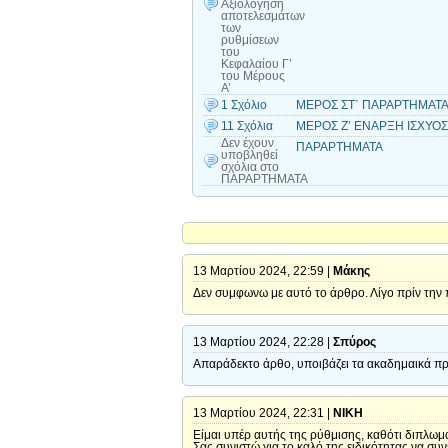
Αξιολόγηση
αποτελεσμάτων
των
ρυθμίσεων
του
Κεφαλαίου Γ’
του Μέρους
Α’
1 Σχόλιο
ΜΕΡΟΣ ΣΤ΄ ΠΑΡΑΡΤΗΜΑΤΑ
11 Σχόλια
ΜΕΡΟΣ Ζ’ ΕΝΑΡΞΗ ΙΣΧΥΟΣ 
Δεν έχουν
ΠΑΡΑΡΤΗΜΑΤΑ
υποβληθεί
σχόλια
στο
ΠΑΡΑΡΤΗΜΑΤΑ
13 Μαρτίου 2024, 22:59 |
Μάκης
Δεν συμφωνω με αυτό το άρθρο. Λίγο πρίν την 
13 Μαρτίου 2024, 22:28 |
Σπύρος
Απαράδεκτο άρθο, υποιβάζει τα ακαδημαικά πρ
13 Μαρτίου 2024, 22:31 |
ΝΙΚΗ
Είμαι υπέρ αυτής της ρύθμισης, καθότι διπλω
Σας συνιστώ για το καλό της ειδικότητας να συ