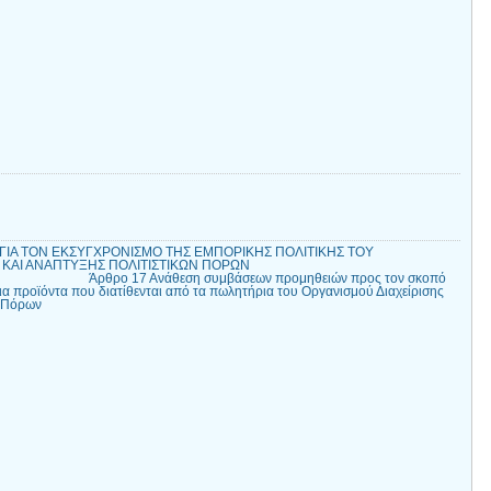
 ΓΙΑ ΤΟΝ ΕΚΣΥΓΧΡΟΝΙΣΜΟ ΤΗΣ ΕΜΠΟΡΙΚΗΣ ΠΟΛΙΤΙΚΗΣ ΤΟΥ
Σ ΚΑΙ ΑΝΑΠΤΥΞΗΣ ΠΟΛΙΤΙΣΤΙΚΩΝ ΠΟΡΩΝ
ση συμβάσεων προμηθειών προς τον σκοπό
α προϊόντα που διατίθενται από τα πωλητήρια του Οργανισμού Διαχείρισης
ν Πόρων