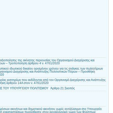
ξιοποίησης της ακίνητης περιουσίας του Οργανισμού Διαχείρισης και
ρων – Τροποποίηση άρθρου 4 ν. 4761/2020
κού ιδιωτικού δικαίου ορισμένου χρόνου για τις ανάγκες των πωλητήριων
ργανισμού Διαχείρισης και Ανάπτυξης Πολιτιστικών Πόρων – Προσθήκη
020
ας εισιτηρίων που εκδίδονται από τον Οργανισμό Διαχείρισης και Ανάπτυξης
ήκη άρθρου 14Α στον ν. 4761/2020
ΕΙΣ ΤΟΥ ΥΠΟΥΡΓΕΙΟΥ ΠΟΛΙΤΙΣΜΟΥ Άρθρο 21 Σκοπός
σιων ακινήτων και δημοτικού ακινήτου χωρίς αντάλλαγμα στο Υπουργείο
ευή εγκαταστάσεων πυρόσβεσης στον αρχαιολογικό χώρο των Φιλίππων