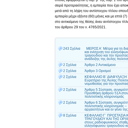
οποίες εφαρμόζεται η περ. β’ της παρ. 1 του ά
σειρά προτεραιότητας, η εμπειρία που έχει απ
μετά από τη λήψη του αντίστοιχου τίτλου σπου
εμπειρία μέχρι εξήντα (60) μήνες και με επτά (7
στο αντικείμενο της θέσης άνευ αντίστοιχου τί
του άρθρου 29 του ν. 4765/2021.
243 Σχόλια
ΜΕΡΟΣ Α΄ Μέτρα για τη διαφ
και ενίσχυση του ελληνόφω
τραγουδιού και την προστασ
ανάδειξης της άυλης πολι
2 Σχόλια
Άρθρο 2 Αντικείμενο
2 Σχόλια
Άρθρο 3 Ορισμοί
2 Σχόλια
ΚΕΦΑΛΑΙΟ Β΄ ΔΙΑΦΥΛΑΞΗ 
Ευρετήριο της Άυλης Πολιτ
νομοθεσίας για την προστασί
2 Σχόλια
Άρθρο 5 Σύσταση, συγκρότη
Προσθήκη άρθρου 51Α στον Κ
πολιτιστικής κληρονομιάς
2 Σχόλια
Άρθρο 6 Σύσταση, συγκρότησ
πολιτιστικής κληρονομιάς 
αρχαιοτήτων και εν γένει τη
8 Σχόλια
ΚΕΦΑΛΑΙΟ Γ΄ ΠΡΟΣΤΑΣΙΑ
ΤΡΑΓΟΥΔΙΟΥ ΚΑΙ ΤΗΣ ΟΡΧ
στους ραδιοφωνικούς σταθμο
ελληνόφωνου τραγουδιού κ