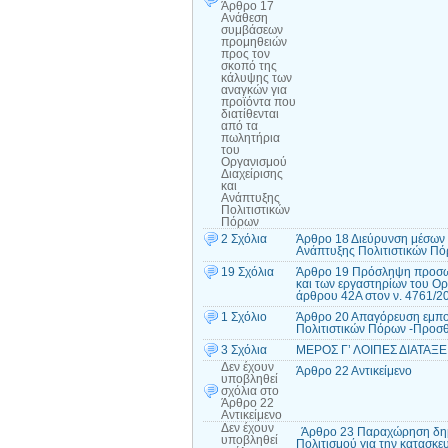
Άρθρο 17
Ανάθεση
συμβάσεων
προμηθειών
προς τον
σκοπό της
κάλυψης των
αναγκών για
προϊόντα που
διατίθενται
από τα
πωλητήρια
του
Οργανισμού
Διαχείρισης
και
Ανάπτυξης
Πολιτιστικών
Πόρων
2 Σχόλια
Άρθρο 18 Διεύρυνση μέσων α
Ανάπτυξης Πολιτιστικών Πό
19 Σχόλια
Άρθρο 19 Πρόσληψη προσωπι
και των εργαστηρίων του Ο
άρθρου 42Α στον ν. 4761/2
1 Σχόλιο
Άρθρο 20 Απαγόρευση εμπορί
Πολιτιστικών Πόρων -Προσθ
3 Σχόλια
ΜΕΡΟΣ Γ’ ΛΟΙΠΕΣ ΔΙΑΤΑΞ
Δεν έχουν
Άρθρο 22 Αντικείμενο
υποβληθεί
σχόλια
στο
Άρθρο 22
Αντικείμενο
Δεν έχουν
Άρθρο 23 Παραχώρηση δημό
υποβληθεί
Πολιτισμού για την κατασκ