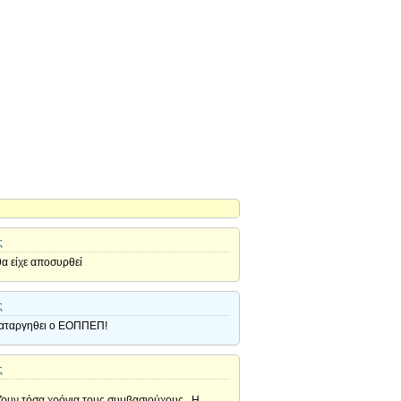
ς
α είχε αποσυρθεί
ς
 καταργηθει ο ΕΟΠΠΕΠ!
ς
ίζουν τόσα χρόνια τους συμβασιούχους . Η