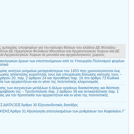
 εμπειρίας υποψηφίων για την κάλυψη θέσεων του κλάδου ΔΕ Φύλαξης-
τήτων ΔΕ Ημερήσιων Φυλάκων Μουσείων και Αρχαιολογικών Χώρων και ΔΕ
ι Αρχαιολογικών Χώρων σε μουσεία και αρχαιολογικούς χώρους
αιολογικών έργων των εποπτευόμενων από το Υπουργείο Πολιτισμού φορέων
στικά
ίας κινητών μνημείων μεταγενέστερων του 1453 που χρονολογούνται έως
λωσης απόκτησης κυριότητάς τους και υποχρέωση δήλωσης κατοχής τους –
άρθρου 20, παρ. 2 άρθρου 24 και προσθήκη παρ. 16 στο άρθρο 73 Κώδικα
α των αρχαιοτήτων και εν γένει της πολιτιστικής κληρονομιάς
ης των ανιχνευτών μετάλλων ή άλλων οργάνων διασκόπησης και θέσπιση
αραβίαση της – Τροποποίηση παρ. 2 άρθρου 38 και αντικατάσταση παρ. 1
ς για την προστασία των αρχαιοτήτων και εν γένει της πολιτιστικής
ΔΙΑΤΑΞΕΙΣ Άρθρο 30 Εξουσιοδοτικές διατάξεις
ΗΣ Άρθρο 31 Αξιολόγηση αποτελεσμάτων των ρυθμίσεων του Κεφαλαίου Γ’