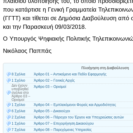
πλαισίου υλοποίησής του, το οποίο προσδιορίζετ
που κατάρτισε η Γενική Γραμματεία Τηλεπικοινω
(ΓΓΤΤ) και τίθεται σε Δημόσια Διαβούλευση από 
και την Παρασκευή 09/03/2018.
Ο Υπουργός Ψηφιακής Πολιτικής Τηλεπικοινωνι
Νικόλαος Παππάς
Πλοήγηση στη Διαβούλευση
8 Σχόλια
Άρθρο 01 – Αντικείμενο και Πεδίο Εφαρμογής
1 Σχόλιο
Άρθρο 02 – Γενικές Αρχές
Δεν έχουν
Άρθρο 03 – Ορισμοί
υποβληθεί
σχόλια
στο
Άρθρο 03 –
Ορισμοί
1 Σχόλιο
Άρθρο 04 – Εμπλεκόμενοι Φορείς και Αρμοδιότητες
6 Σχόλια
Άρθρο 05 – Δικαιούχοι
2 Σχόλια
Άρθρο 06 – Πάροχοι του Έργου και Υποχρεώσεις αυτών
1 Σχόλιο
Άρθρο 07 – Επιχορήγηση Δικαιούχου
7 Σχόλια
Άρθρο 08 – Παρεχόμενες Υπηρεσίες