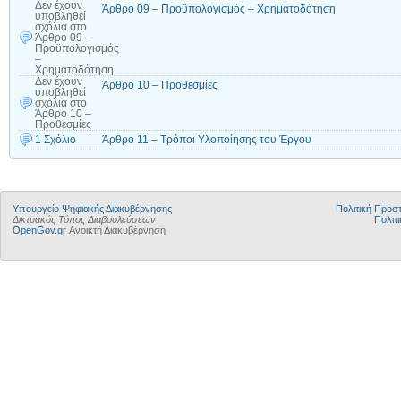
Δεν έχουν
Άρθρο 09 – Προϋπολογισμός – Χρηματοδότηση
υποβληθεί
σχόλια
στο
Άρθρο 09 –
Προϋπολογισμός
–
Χρηματοδότηση
Δεν έχουν
Άρθρο 10 – Προθεσμίες
υποβληθεί
σχόλια
στο
Άρθρο 10 –
Προθεσμίες
1 Σχόλιο
Άρθρο 11 – Τρόποι Υλοποίησης του Έργου
Υπουργείο Ψηφιακής Διακυβέρνησης
Πολιτική Προ
Δικτυακός Τόπος Διαβουλεύσεων
Πολιτι
OpenGov.gr
Ανοικτή Διακυβέρνηση