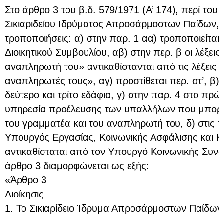
Στο άρθρο 3 του β.δ. 579/1971 (Α’ 174), περί του
Σικιαριδείου Ιδρύματος Απροσάρμοστων Παίδων,
τροποποιήσεις: α) στην παρ. 1 αα) τροποποιείτα
Διοικητικού Συμβουλίου, αβ) στην περ. β οι λέξει
αναπληρωτή του» αντικαθίστανται από τις λέξεις
αναπληρωτές τους», αγ) προστίθεται περ. στ’, β
δεύτερο και τρίτο εδάφια, γ) στην παρ. 4 στο πρ
υπηρεσία προέλευσης των υπαλλήλων που μπορ
του γραμματέα και του αναπληρωτή του, δ) στις π
Υπουργός Εργασίας, Κοινωνικής Ασφάλισης και 
αντικαθίσταται από τον Υπουργό Κοινωνικής Συνο
άρθρο 3 διαμορφώνεται ως εξής:
«Άρθρο 3
Διοίκησις
1. Το Σικιαρίδειο Ίδρυμα Απροσάρμοστων Παίδων 