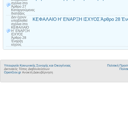
σχόλια
στο
Άρθρο 27
Καταργούμενες
διατάξεις
Δεν έχουν
ΚΕΦΑΛΑΙΟ Η’ ΕΝΑΡΞΗ ΙΣΧΥΟΣ Άρθρο 28 Ένα
υποβληθεί
σχόλια
στο
ΚΕΦΑΛΑΙΟ
Η’ ΕΝΑΡΞΗ
ΙΣΧΥΟΣ
Άρθρο 28
Έναρξη
ισχύος
Υπουργείο Κοινωνικής Συνοχής και Οικογένειας
Πολιτική Προ
Δικτυακός Τόπος Διαβουλεύσεων
Πολιτι
OpenGov.gr
Ανοικτή Διακυβέρνηση