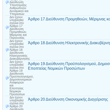
Διεύθυνση
Υποστήριξης
Ανθρώπινου
Δυναμικού και
Υπηρεσιών
Δεν έχουν
Άρθρο 17 Διεύθυνση Προμηθειών, Μέριμνας κα
υποβληθεί
σχόλια
στο
Άρθρο 17
Διεύθυνση
Προμηθειών,
Μέριμνας και
Περιουσίας
Δεν έχουν
Άρθρο 18 Διεύθυνση Ηλεκτρονικής Διακυβέρν
υποβληθεί
σχόλια
στο
Άρθρο 18
Διεύθυνση
Ηλεκτρονικής
Διακυβέρνησης
Δεν έχουν
Άρθρο 19 Διεύθυνση Προϋπολογισμού, Δημοσ
υποβληθεί
Εποπτείας Νομικών Προσώπων
σχόλια
στο
Άρθρο 19
Διεύθυνση
Προϋπολογισμού,
Δημοσιονομικών
Αναφορών
και
Εποπτείας
Νομικών
Προσώπων
Δεν έχουν
Άρθρο 20 Διεύθυνση Οικονομικής Διαχείρισης
υποβληθεί
σχόλια
στο
Άρθρο 20
Διεύθυνση