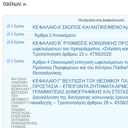
τούτων.».
Πλοήγηση στη Διαβούλευση
1 Σχόλιο
ΚΕΦΑΛΑΙΟ Α’ ΣΚΟΠΟΣ ΚΑΙ ΑΝΤΙΚΕΙΜΕΝΟ Άρ
1 Σχόλιο
Άρθρο 2 Αντικείμενο
6 Σχόλια
ΚΕΦΑΛΑΙΟ Β΄ ΡΥΘΜΙΣΕΙΣ ΚΟΙΝΩΝΙΚΗΣ ΠΡΟΝ
ωφελούμενων του προγράμματος «Στέγαση και 
Τροποποίηση άρθρου 15 ν. 4756/2020
1 Σχόλιο
Άρθρο 4 Οικονομική ενίσχυση ωφελούμενων τ
Πρόνοιας Περιφερειών και του Κέντρου Παιδι
Θεσσαλονίκης
Δεν έχουν
ΚΕΦΑΛΑΙΟ Γ’ ΒΕΛΤΙΩΣΗ ΤΟΥ ΘΕΣΜΙΚΟΥ ΠΛΑ
υποβληθεί
ΠΡΟΣΤΑΣΙΑ – ΕΠΕΙΓΟΝΤΑ ΖΗΤΗΜΑΤΑ ΑΡΜ
σχόλια
στο
ΚΕΦΑΛΑΙΟ Γ’
ΓΡΑΜΜΑΤΕΙΑΣ ΔΗΜΟΓΡΑΦΙΚΗΣ ΚΑΙ ΣΤΕΓΑΣΤ
ΒΕΛΤΙΩΣΗ
ΤΟΥ
Διευκόλυνση της διενέργειας κοινωνικής έρευνα
ΘΕΣΜΙΚΟΥ
αναδοχής – Τροποποίηση άρθρου 26 ν. 4538/
ΠΛΑΙΣΙΟΥ ΓΙΑ
ΤΗΝ
ΠΑΙΔΙΚΗ
ΠΡΟΣΤΑΣΙΑ –
ΕΠΕΙΓΟΝΤΑ
ΖΗΤΗΜΑΤΑ
ΑΡΜΟΔΙΟΤΗΤΑΣ
ΓΕΝΙΚΗΣ