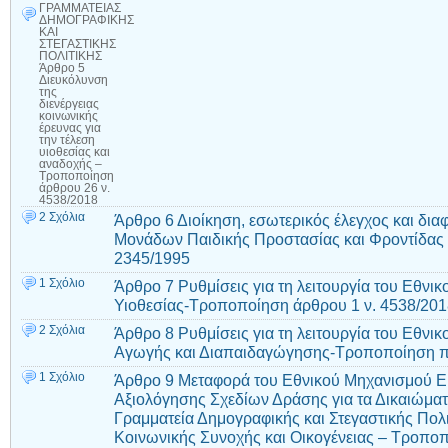
ΓΡΑΜΜΑΤΕΙΑΣ
ΔΗΜΟΓΡΑΦΙΚΗΣ
ΚΑΙ
ΣΤΕΓΑΣΤΙΚΗΣ
ΠΟΛΙΤΙΚΗΣ
Άρθρο 5
Διευκόλυνση
της
διενέργειας
κοινωνικής
έρευνας για
την τέλεση
υιοθεσίας και
αναδοχής –
Τροποποίηση
άρθρου 26 ν.
4538/2018
2 Σχόλια
Άρθρο 6 Διοίκηση, εσωτερικός έλεγχος και δια
Μονάδων Παιδικής Προστασίας και Φροντίδας
2345/1995
1 Σχόλιο
Άρθρο 7 Ρυθμίσεις για τη λειτουργία του Εθνι
Υιοθεσίας-Τροποποίηση άρθρου 1 ν. 4538/20
2 Σχόλια
Άρθρο 8 Ρυθμίσεις για τη λειτουργία του Εθν
Αγωγής και Διαπαιδαγώγησης-Τροποποίηση πα
1 Σχόλιο
Άρθρο 9 Μεταφορά του Εθνικού Μηχανισμού 
Αξιολόγησης Σχεδίων Δράσης για τα Δικαιώματ
Γραμματεία Δημογραφικής και Στεγαστικής Πολ
Κοινωνικής Συνοχής και Οικογένειας – Τροπο