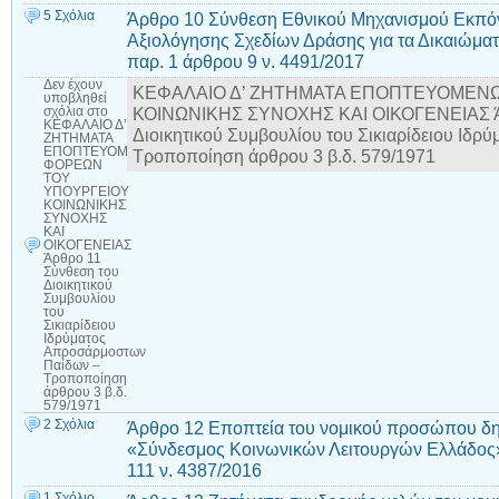
5 Σχόλια
Άρθρο 10 Σύνθεση Εθνικού Μηχανισμού Εκπό
Αξιολόγησης Σχεδίων Δράσης για τα Δικαιώμα
παρ. 1 άρθρου 9 ν. 4491/2017
Δεν έχουν
ΚΕΦΑΛΑΙΟ Δ’ ΖΗΤΗΜΑΤΑ ΕΠΟΠΤΕΥΟΜΕΝ
υποβληθεί
ΚΟΙΝΩΝΙΚΗΣ ΣΥΝΟΧΗΣ ΚΑΙ ΟΙΚΟΓΕΝΕΙΑΣ Άρ
σχόλια
στο
ΚΕΦΑΛΑΙΟ Δ’
Διοικητικού Συμβουλίου του Σικιαρίδειου Ιδ
ΖΗΤΗΜΑΤΑ
ΕΠΟΠΤΕΥΟΜΕΝΩΝ
Τροποποίηση άρθρου 3 β.δ. 579/1971
ΦΟΡΕΩΝ
ΤΟΥ
ΥΠΟΥΡΓΕΙΟΥ
ΚΟΙΝΩΝΙΚΗΣ
ΣΥΝΟΧΗΣ
ΚΑΙ
ΟΙΚΟΓΕΝΕΙΑΣ
Άρθρο 11
Σύνθεση του
Διοικητικού
Συμβουλίου
του
Σικιαρίδειου
Ιδρύματος
Απροσάρμοστων
Παίδων –
Τροποποίηση
άρθρου 3 β.δ.
579/1971
2 Σχόλια
Άρθρο 12 Εποπτεία του νομικού προσώπου δημ
«Σύνδεσμος Κοινωνικών Λειτουργών Ελλάδος
111 ν. 4387/2016
1 Σχόλιο