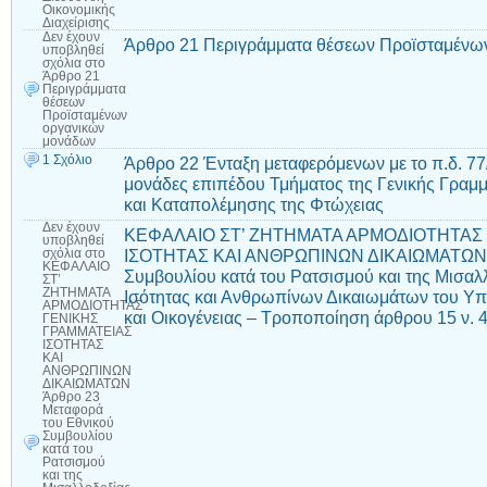
Οικονομικής
Διαχείρισης
Δεν έχουν
Άρθρο 21 Περιγράμματα θέσεων Προϊσταμένω
υποβληθεί
σχόλια
στο
Άρθρο 21
Περιγράμματα
θέσεων
Προϊσταμένων
οργανικών
μονάδων
1 Σχόλιο
Άρθρο 22 Ένταξη μεταφερόμενων με το π.δ. 77
μονάδες επιπέδου Τμήματος της Γενικής Γραμ
και Καταπολέμησης της Φτώχειας
Δεν έχουν
ΚΕΦΑΛΑΙΟ ΣΤ’ ΖΗΤΗΜΑΤΑ ΑΡΜΟΔΙΟΤΗΤΑΣ
υποβληθεί
ΙΣΟΤΗΤΑΣ ΚΑΙ ΑΝΘΡΩΠΙΝΩΝ ΔΙΚΑΙΩΜΑΤΩΝ Ά
σχόλια
στο
ΚΕΦΑΛΑΙΟ
Συμβουλίου κατά του Ρατσισμού και της Μισαλ
ΣΤ’
ΖΗΤΗΜΑΤΑ
Ισότητας και Ανθρωπίνων Δικαιωμάτων του Υ
ΑΡΜΟΔΙΟΤΗΤΑΣ
και Οικογένειας – Τροποποίηση άρθρου 15 ν. 
ΓΕΝΙΚΗΣ
ΓΡΑΜΜΑΤΕΙΑΣ
ΙΣΟΤΗΤΑΣ
ΚΑΙ
ΑΝΘΡΩΠΙΝΩΝ
ΔΙΚΑΙΩΜΑΤΩΝ
Άρθρο 23
Μεταφορά
του Εθνικού
Συμβουλίου
κατά του
Ρατσισμού
και της