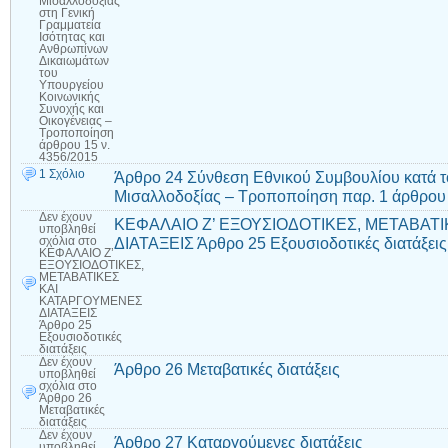
Μισαλλοδοξίας
στη Γενική
Γραμματεία
Ισότητας και
Ανθρωπίνων
Δικαιωμάτων
του
Υπουργείου
Κοινωνικής
Συνοχής και
Οικογένειας –
Τροποποίηση
άρθρου 15 ν.
4356/2015
1 Σχόλιο
Άρθρο 24 Σύνθεση Εθνικού Συμβουλίου κατά τ
Μισαλλοδοξίας – Τροποποίηση παρ. 1 άρθρου 
Δεν έχουν
ΚΕΦΑΛΑΙΟ Ζ’ ΕΞΟΥΣΙΟΔΟΤΙΚΕΣ, ΜΕΤΑΒΑΤ
υποβληθεί
ΔΙΑΤΑΞΕΙΣ Άρθρο 25 Εξουσιοδοτικές διατάξεις
σχόλια
στο
ΚΕΦΑΛΑΙΟ Ζ’
ΕΞΟΥΣΙΟΔΟΤΙΚΕΣ,
ΜΕΤΑΒΑΤΙΚΕΣ
ΚΑΙ
ΚΑΤΑΡΓΟΥΜΕΝΕΣ
ΔΙΑΤΑΞΕΙΣ
Άρθρο 25
Εξουσιοδοτικές
διατάξεις
Δεν έχουν
Άρθρο 26 Μεταβατικές διατάξεις
υποβληθεί
σχόλια
στο
Άρθρο 26
Μεταβατικές
διατάξεις
Δεν έχουν
Άρθρο 27 Καταργούμενες διατάξεις
υποβληθεί