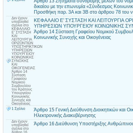
Άρθρο 13 Ζητήματα συνδρομής μελών του νο
δικαίου με την επωνυμία «Σύνδεσμος Κοινωνι
Προσθήκη παρ. 3Α και 3Β στο άρθρου 78 του ν
Δεν έχουν
ΚΕΦΑΛΑΙΟ Ε’ ΣΥΣΤΑΣΗ ΚΑΙ ΛΕΙΤΟΥΡΓΙΑ Ο
υποβληθεί
ΥΠΗΡΕΣΙΩΝ ΥΠΟΥΡΓΕΙΟΥ ΚΟΙΝΩΝΙΚΗΣ ΣΥ
σχόλια
στο
ΚΕΦΑΛΑΙΟ
Άρθρο 14 Σύσταση Γραφείου Νομικού Συμβουλ
Ε’ ΣΥΣΤΑΣΗ
ΚΑΙ
Κοινωνικής Συνοχής και Οικογένειας
ΛΕΙΤΟΥΡΓΙΑ
ΟΡΙΖΟΝΤΙΩΝ
ΥΠΟΣΤΗΡΙΚΤΙΚΩΝ
ΥΠΗΡΕΣΙΩΝ
ΥΠΟΥΡΓΕΙΟΥ
ΚΟΙΝΩΝΙΚΗΣ
ΣΥΝΟΧΗΣ
ΚΑΙ
ΟΙΚΟΓΕΝΕΙΑΣ
Άρθρο 14
Σύσταση
Γραφείου
Νομικού
Συμβουλίου
του Κράτους
Υπουργείου
Κοινωνικής
Συνοχής και
Οικογένειας
1 Σχόλιο
Άρθρο 15 Γενική Διεύθυνση Διοικητικών και Ο
Ηλεκτρονικής Διακυβέρνησης
Δεν έχουν
Άρθρο 16 Διεύθυνση Υποστήριξης Ανθρώπινου
υποβληθεί
σχόλια
στο
Άρθρο 16