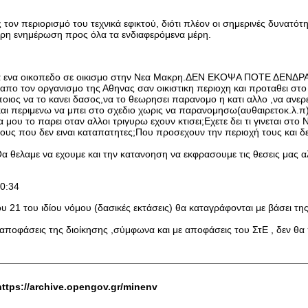
 τον περιορισμό του τεχνικά εφικτού, διότι πλέον οι σημερινές δυνατότ
έγκυρη ενημέρωση προς όλα τα ενδιαφερόμενα μέρη.
 ενα οικοπεδο σε οικισμο στην Νεα Μακρη.ΔΕΝ ΕΚΟΨΑ ΠΟΤΕ ΔΕΝΔΡΑ ,
θει απο τον οργανισμο της Αθηνας σαν οικιστικη περιοχη και προταθει
οιος να το κανει δασος,να το θεωρησει παρανομο η κατι αλλο ,να ανερ
αι περιμενω να μπει στο σχεδιο χωρις να παρανομησω(αυθαιρετοκ.λ.π)κα
α μου το παρει οταν αλλοι τριγυρω εχουν κτισει;Εχετε δει τι γινεται στ
υτους που δεν ειναι καταπατητες;Που προσεχουν την περιοχή τους και δ
αμε να εχουμε και την κατανοηση να εκφρασουμε τις θεσεις μας αλλ
20:34
 21 του ιδίου νόμου (δασικές εκτάσεις) θα καταγράφονται με βάσει της
 αποφάσεις της διοίκησης ,σύμφωνα και με αποφάσεις του ΣτΕ , δεν θα
https://archive.opengov.gr/minenv