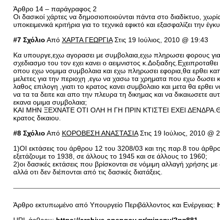
Άρθρο 14 – παράγραφος 2
Οι δασικοί χάρτες να δημοσιοποιούνται πάντα στο διαδίκτυο, χωρίς
υποκειμενικά κριτήρια για το τεχνικά εφικτό και εξασφαλίζει την 
#7 Σχόλιο
Από
XΑΡΤΑ ΓΕΩΡΓΙΑ
Στις 19 Ιούλιος, 2010 @ 19:43
Κα υπουργε,εχω αγορασει με συμβολαια,εχω πληρωσει φορους για
σχεδιασμο του τον εχει κανει ο αειμνιστος κ.Δοξιαδης.Εχειπροτα
οπου εχω νομιμα συμβολαια και εχω πληρωσει εφορια,θα ερθει καπ
μελετες για την περιοχη ,εγω να χασω τα χρηματα που εχω δωσει κ
λαθος επιλογη ,γιατι το κρατος κανει συμβολαιο και μετα θα ερθει ν
να τα τα δειτε και απο την πλευρα τη δικημας και να δικαιωσετε α
εκανα ομιμα συμβολαια;
KΑΙ ΜΗΝ ΞΕΧΝΑΤΕ ΟΤΙ ΟΛΗ Η ΓΗ ΠΡΙΝ ΚΤΙΣΤΕΙ ΕΧΕΙ ΔΕΝΔΡΑ.Θα θελ
κρατος δικαιου.
#8 Σχόλιο
Από
ΚΟΡΟΒΕΣΗ ΑΝΑΣΤΑΣΙΑ
Στις 19 Ιούλιος, 2010 @ 
1)ΟΙ εκτάσεις του άρθρου 12 του 3208/03 και της παρ.8 του άρθρου
εξετάζουμε το 1938, σε άλλους το 1945 και σε άλλους το 1960;
2)οι δασικές εκτάσεις που βρίσκονται σε νόμιμη αλλαγή χρήσης με
αλλά οτι δεν διέπονται από τις δασικές διατάξεις.
Άρθρο εκτυπωμένο από Yπουργείο Περιβάλλοντος και Ενέργειας: