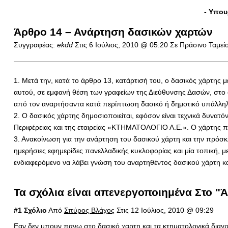
- Yπου
Άρθρο 14 – Ανάρτηση δασικών χαρτών
Συγγραφέας:
ekdd
Στις
6 Ιούλιος, 2010 @ 05:20
Σε Πράσινο Ταμείο
1. Μετά την, κατά το άρθρο 13, κατάρτισή του, ο δασικός χάρτης
αυτού, σε εμφανή θέση των γραφείων της Διεύθυνσης Δασών, στο ο
από τον αναρτήσαντα κατά περίπτωση δασικό ή δημοτικό υπάλληλ
2. Ο δασικός χάρτης δημοσιοποιείται, εφόσον είναι τεχνικά δυνατό
Περιφέρειας και της εταιρείας «ΚΤΗΜΑΤΟΛΟΓΙΟ Α.Ε.». Ο χάρτης π
3. Ανακοίνωση για την ανάρτηση του δασικού χάρτη και την πρόσκ
ημερήσιες εφημερίδες πανελλαδικής κυκλοφορίας και μία τοπική,
ενδιαφερόμενο να λάβει γνώση του αναρτηθέντος δασικού χάρτη κα
Τα σχόλια είναι απενεργοποιημένα Στο "
#1 Σχόλιο
Από
Σπύρος Βλάχος
Στις 12 Ιούλιος, 2010 @ 09:29
Εαν δεν μπουν πανω στο δασικό χαρτη και τα κτηματολογικά διαγρ