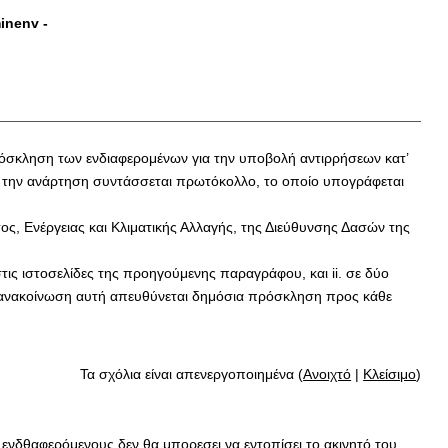
minenv
-
 πρόσκληση των ενδιαφερομένων για την υποβολή αντιρρήσεων κατ’
Για την ανάρτηση συντάσσεται πρωτόκολλο, το οποίο υπογράφεται
τος, Ενέργειας και Κλιματικής Αλλαγής, της Διεύθυνσης Δασών της
τις ιστοσελίδες της προηγούμενης παραγράφου, και ii. σε δύο
ην ανακοίνωση αυτή απευθύνεται δημόσια πρόσκληση προς κάθε
Τα σχόλια είναι απενεργοποιημένα (
Ανοιχτό
|
Κλείσιμο
)
ενδθαφερόμενους δεν θα μπορεσει να εντοπίσει το ακινητό του.