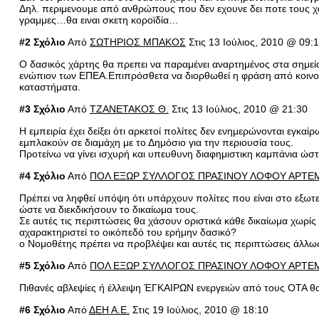
Δηλ. περιμενουμε από ανθρώπους που δεν εχουνε δει ποτε τους χα
γραμμες…θα ειναι σκετη κοροϊδία…
#2 Σχόλιο
Από
ΣΩΤΗΡΙΟΣ ΜΠΑΚΟΣ
Στις 13 Ιούλιος, 2010 @ 09:
Ο δασικός χάρτης θα πρεπει να παραμένει αναρτημένος στα σημεί
ενώπιον των ΕΠΕΑ.Επιπρόσθετα να διορθωθεί η φράση από κοινοτικ
καταστήματα.
#3 Σχόλιο
Από
ΤΖΑΝΕΤΑΚΟΣ Θ.
Στις 13 Ιούλιος, 2010 @ 21:30
Η εμπειρία έχει δείξει ότι αρκετοί πολίτες δεν ενημερώνονται εγκ
εμπλακούν σε διαμάχη με το Δημόσιο για την περιουσία τους.
Προτείνω να γίνει ισχυρή και υπευθυνη διαφημιστικη καμπάνια ώσ
#4 Σχόλιο
Από
ΠΟΛ ΕΞΩΡ ΣΥΛΛΟΓΟΣ ΠΡΑΣΙΝΟΥ ΛΟΦΟΥ ΑΡΤΕ
Πρέπει να ληφθεί υπόψη ότι υπάρχουν πολίτες που είναι στο εξωτε
ώστε να διεκδικήσουν το δικαίωμα τους.
Σε αυτές τις περιπτώσεις θα χάσουν οριστικά κάθε δικαίωμα χωρίς
αχαρακτηριστεί το οικόπεδό του ερήμην δασικό?
ο Νομοθέτης πρέπει να προβλέψει και αυτές τις περιπτώσεις άλλως 
#5 Σχόλιο
Από
ΠΟΛ ΕΞΩΡ ΣΥΛΛΟΓΟΣ ΠΡΑΣΙΝΟΥ ΛΟΦΟΥ ΑΡΤΕ
Πιθανές αβλεψίες ή έλλειψη ΈΓΚΑΙΡΩΝ ενεργειών από τους ΟΤΑ θα
#6 Σχόλιο
Από
ΔΕΗ Α.Ε.
Στις 19 Ιούλιος, 2010 @ 18:10