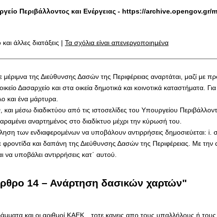
ργείο Περιβάλλοντος και Ενέργειας -
https://archive.opengov.gr/
 και άλλες διατάξεις |
Τα σχόλια είναι απενεργοποιημένα
 με μέριμνα της Διεύθυνσης Δασών της Περιφέρειας αναρτάται, μαζί με
ικείο Δασαρχείο και στα οικεία δημοτικά και κοινοτικά καταστήματα. 
ο και ένα μάρτυρα.
ν, και μέσω διαδικτύου από τις ιστοσελίδες του Υπουργείου Περιβάλλον
αραμένει αναρτημένος στο διαδίκτυο μέχρι την κύρωσή του.
ληση των ενδιαφερομένων να υποβάλουν αντιρρήσεις δημοσιεύεται: i. σ
 με φροντίδα και δαπάνη της Διεύθυνσης Δασών της Περιφέρειας. Με τ
ι να υποβάλει αντιρρήσεις κατ΄ αυτού.
Άρθρο 14 – Ανάρτηση δασικών χαρτών"
άμματα και οι αριθμοί ΚΑΕΚ…τοτε κανεις απο τους υπαλλήλους ή τους 