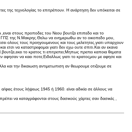
ητες της τεχνολογίας το επιτρέπουν. Η ανάρτηση δεν υπόκειται σε
ειναι στους προποδες του Νεου βουτζα επιπεδο και το
 στο ΓΠΣ της Ν.Μακρης.Θελω να ενημερωθω αν το οικοπεδο μου,
εσει ολους τους προηγουμενους και τους μελετητες,γιατι υπαρχουν
ι ετσι να καταστρεφομαι γιατι δεν εχω ουτε σπιτι.Και αν εκανα
ο Ν.βουτζα,εκει το κρατος τι επιτρεπει;Μηπως πρεπει καποια θεματα
εν αφησαν να καει ποτε;Ειδαλλως γιατι το κρατοςμου με αφησε και
α και την δικαιωση αντιμετωπιση αν θεωρουμε οτιζουμε σε
 α/φιες έτους λήψεως 1945 ή 1960. είναι αδικία σε άλλους να
 πρέπει να καταγράφονται στους δασικούς χάρτες σαν δασικές ,