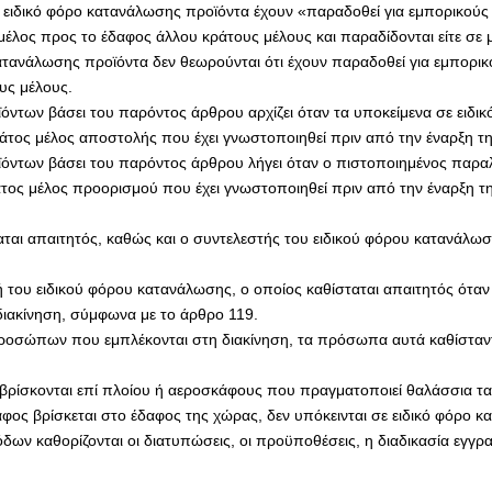
σε ειδικό φόρο κατανάλωσης προϊόντα έχουν «παραδοθεί για εμπορικού
μέλος προς το έδαφος άλλου κράτους μέλους και παραδίδονται είτε σε μη
ατανάλωσης προϊόντα δεν θεωρούνται ότι έχουν παραδοθεί για εμπορικ
υς μέλους.
όντων βάσει του παρόντος άρθρου αρχίζει όταν τα υποκείμενα σε ειδι
ος μέλος αποστολής που έχει γνωστοποιηθεί πριν από την έναρξη της
ϊόντων βάσει του παρόντος άρθρου λήγει όταν ο πιστοποιημένος παρα
τος μέλος προορισμού που έχει γνωστοποιηθεί πριν από την έναρξη τη
ται απαιτητός, καθώς και ο συντελεστής του ειδικού φόρου κατανάλωση
 του ειδικού φόρου κατανάλωσης, ο οποίος καθίσταται απαιτητός όταν
 διακίνηση, σύμφωνα με το άρθρο 119.
ροσώπων που εμπλέκονται στη διακίνηση, τα πρόσωπα αυτά καθίσταντα
 βρίσκονται επί πλοίου ή αεροσκάφους που πραγματοποιεί θαλάσσια τα
άφος βρίσκεται στο έδαφος της χώρας, δεν υπόκεινται σε ειδικό φόρο 
ων καθορίζονται οι διατυπώσεις, οι προϋποθέσεις, η διαδικασία εγγρα