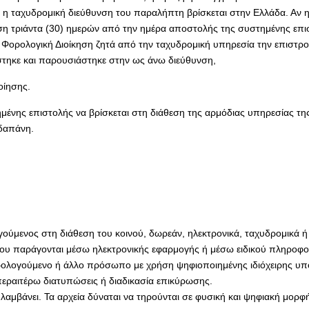
η ταχυδρομική διεύθυνση του παραλήπτη βρίσκεται στην Ελλάδα. Αν η 
υση τριάντα (30) ημερών από την ημέρα αποστολής της συστημένης επισ
ορολογική Διοίκηση ζητά από την ταχυδρομική υπηρεσία την επιστροφ
στηκε και παρουσιάστηκε στην ως άνω διεύθυνση,
οίησης.
μένης επιστολής να βρίσκεται στη διάθεση της αρμόδιας υπηρεσίας τη
δαπάνη.
ούμενος στη διάθεση του κοινού, δωρεάν, ηλεκτρονικά, ταχυδρομικά ή
που παράγονται μέσω ηλεκτρονικής εφαρμογής ή μέσω ειδικού πληροφο
ορολογούμενο ή άλλο πρόσωπο με χρήση ψηφιοποιημένης ιδιόχειρης 
περαιτέρω διατυπώσεις ή διαδικασία επικύρωσης.
 λαμβάνει. Τα αρχεία δύναται να τηρούνται σε φυσική και ψηφιακή μορφ