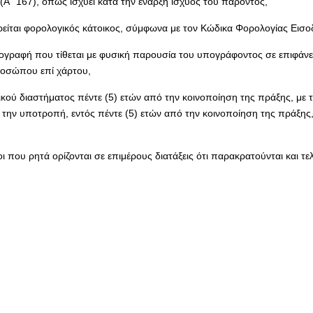
(Α΄ 167), όπως ισχύει κατά την έναρξη ισχύος του παρόντος,
είται φορολογικός κάτοικος, σύμφωνα με τον Κώδικα Φορολογίας Εισο
πογραφή που τίθεται με φυσική παρουσία του υπογράφοντος σε επιφάνεια
προσώπου επί χάρτου,
κού διαστήματος πέντε (5) ετών από την κοινοποίηση της πράξης, με 
 την υποτροπή, εντός πέντε (5) ετών από την κοινοποίηση της πράξης
νοι που ρητά ορίζονται σε επιμέρους διατάξεις ότι παρακρατούνται και