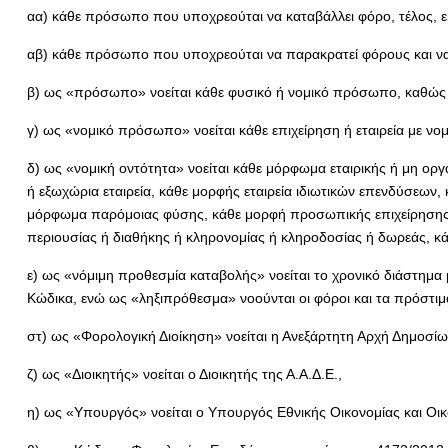
αα) κάθε πρόσωπο που υποχρεούται να καταβάλλει φόρο, τέλος, 
αβ) κάθε πρόσωπο που υποχρεούται να παρακρατεί φόρους και να 
β) ως «πρόσωπο» νοείται κάθε φυσικό ή νομικό πρόσωπο, καθώς κ
γ) ως «νομικό πρόσωπο» νοείται κάθε επιχείρηση ή εταιρεία με ν
δ) ως «νομική οντότητα» νοείται κάθε μόρφωμα εταιρικής ή μη ορ
ή εξωχώρια εταιρεία, κάθε μορφής εταιρεία ιδιωτικών επενδύσεω
μόρφωμα παρόμοιας φύσης, κάθε μορφή προσωπικής επιχείρησης ή
περιουσίας ή διαθήκης ή κληρονομίας ή κληροδοσίας ή δωρεάς, κάθε
ε) ως «νόμιμη προθεσμία καταβολής» νοείται το χρονικό διάστημα 
Κώδικα, ενώ ως «ληξιπρόθεσμα» νοούνται οι φόροι και τα πρόστι
στ) ως «Φορολογική Διοίκηση» νοείται η Ανεξάρτητη Αρχή Δημοσίω
ζ) ως «Διοικητής» νοείται ο Διοικητής της Α.Α.Δ.Ε.,
η) ως «Υπουργός» νοείται ο Υπουργός Εθνικής Οικονομίας και Οι