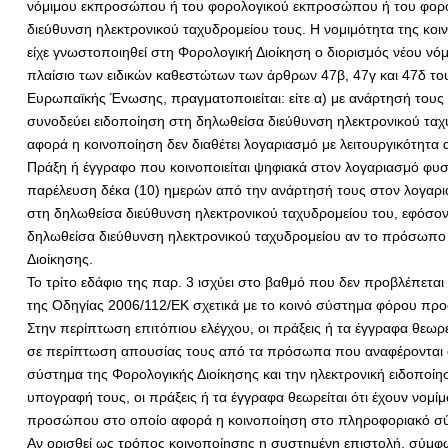
νόμιμου εκπροσώπου ή του φορολογικού εκπροσώπου ή του φορολ
διεύθυνση ηλεκτρονικού ταχυδρομείου τους. Η νομιμότητα της κο
είχε γνωστοποιηθεί στη Φορολογική Διοίκηση ο διορισμός νέου 
πλαίσιο των ειδικών καθεστώτων των άρθρων 47β, 47γ και 47δ το
Ευρωπαϊκής Ένωσης, πραγματοποιείται: είτε α) με ανάρτησή τους
συνοδεύει ειδοποίηση στη δηλωθείσα διεύθυνση ηλεκτρονικού ταχ
αφορά η κοινοποίηση δεν διαθέτει λογαριασμό με λειτουργικότητ
Πράξη ή έγγραφο που κοινοποιείται ψηφιακά στον λογαριασμό φυσικ
παρέλευση δέκα (10) ημερών από την ανάρτησή τους στον λογαρι
στη δηλωθείσα διεύθυνση ηλεκτρονικού ταχυδρομείου του, εφόσο
δηλωθείσα διεύθυνση ηλεκτρονικού ταχυδρομείου αν το πρόσωπο 
Διοίκησης.
Το τρίτο εδάφιο της παρ. 3 ισχύει στο βαθμό που δεν προβλέπετα
της Οδηγίας 2006/112/ΕΚ σχετικά με το κοινό σύστημα φόρου προστ
Στην περίπτωση επιτόπιου ελέγχου, οι πράξεις ή τα έγγραφα θεωρ
σε περίπτωση απουσίας τους από τα πρόσωπα που αναφέρονται σ
σύστημα της Φορολογικής Διοίκησης και την ηλεκτρονική ειδοποί
υπογραφή τους, οι πράξεις ή τα έγγραφα θεωρείται ότι έχουν νομ
προσώπου στο οποίο αφορά η κοινοποίηση στο πληροφοριακό σύστ
Αν ορισθεί ως τρόπος κοινοποίησης η συστημένη επιστολή, σύμφωνα