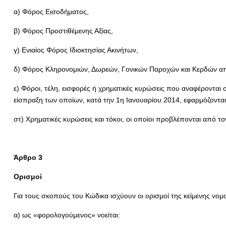
α) Φόρος Εισοδήματος,
β) Φόρος Προστιθέμενης Αξίας,
γ) Ενιαίος Φόρος Ιδιοκτησίας Ακινήτων,
δ) Φόρος Κληρονομιών, Δωρεών, Γονικών Παροχών και Κερδών απ
ε) Φόροι, τέλη, εισφορές ή χρηματικές κυρώσεις που αναφέρονται
είσπραξη των οποίων, κατά την 1η Ιανουαρίου 2014, εφαρμόζονται α
στ) Χρηματικές κυρώσεις και τόκοι, οι οποίοι προβλέπονται από το
Άρθρο 3
Ορισμοί
Για τους σκοπούς του Κώδικα ισχύουν οι ορισμοί της κείμενης νο
α) ως «φορολογούμενος» νοείται: