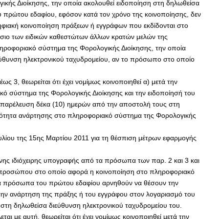
ής Διοίκησης, την οποία ακολουθεί ειδοποίηση στη δηλωθείσα
 πρώτου εδαφίου, εφόσον κατά τον χρόνο της κοινοποίησης, δεν
ηφιακή κοινοποίηση πράξεων ή εγγράφων που εκδίδονται στο
αίσιο των ειδικών καθεστώτων άλλων κρατών μελών της
ληροφοριακό σύστημα της Φορολογικής Διοίκησης, την οποία
ιεύθυνση ηλεκτρονικού ταχυδρομείου, αν το πρόσωπο στο οποίο
 3, θεωρείται ότι έχει νομίμως κοινοποιηθεί α) μετά την
 σύστημα της Φορολογικής Διοίκησης και την ειδοποίησή του
ν παρέλευση δέκα (10) ημερών από την αποστολή τους στη
ικότητα ανάρτησης στο πληροφοριακό σύστημα της Φορολογικής
ουλίου της 15ης Μαρτίου 2011 για τη θέσπιση μέτρων εφαρμογής
μένης ιδιόχειρης υπογραφής από τα πρόσωπα των παρ. 2 και 3 και
 προσώπου στο οποίο αφορά η κοινοποίηση στο πληροφοριακό
 τα πρόσωπα του πρώτου εδαφίου αρνηθούν να θέσουν την
 την ανάρτηση της πράξης ή του εγγράφου στον λογαριασμό του
στη δηλωθείσα διεύθυνση ηλεκτρονικού ταχυδρομείου του.
 με αυτή, θεωρείται ότι έχει νομίμως κοινοποιηθεί μετά την