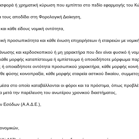
εισφορά ή χρηματική κύρωση που εμπίπτει στο πεδίο εφαρμογής του Κ
τους αποδίδει στη Φορολογική Διοίκηση,
αι κάθε είδους νομική οντότητα,
ομική προσωπικότητα και κάθε ένωση επιχειρήσεων ή εταιρειών με νομι
γάνωσης και κερδοσκοπικού ή μη χαρακτήρα που δεν είναι φυσικό ή νο
ν, κάθε μορφής καταπίστευμα ή εμπίστευμα ή οποιοδήποτε μόρφωμα πα
 οποιαδήποτε οντότητα προσωπικού χαρακτήρα, κάθε μορφής κοινή επι
 φύσης κοινοπραξία, κάθε μορφής εταιρεία αστικού δικαίου, συμμετοχικέ
μέσα στο οποίο καταβάλλονται οι φόροι και τα πρόστιμα, όπως προβλέπ
μα μετά την παρέλευση του ανωτέρου χρονικού διαστήματος,
ν Εσόδων (Α.Α.Δ.Ε.),
κονομικών,