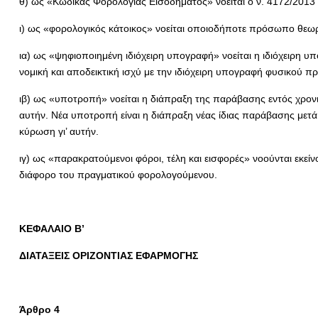
θ) ως «Κώδικας Φορολογίας Εισοδήματος» νοείται ο ν. 4172/2013 
ι) ως «φορολογικός κάτοικος» νοείται οποιοδήποτε πρόσωπο θεωρ
ια) ως «ψηφιοποιημένη ιδιόχειρη υπογραφή» νοείται η ιδιόχειρη υ
νομική και αποδεικτική ισχύ με την ιδιόχειρη υπογραφή φυσικού 
ιβ) ως «υποτροπή» νοείται η διάπραξη της παράβασης εντός χρονι
αυτήν. Νέα υποτροπή είναι η διάπραξη νέας ίδιας παράβασης μετά
κύρωση γι’ αυτήν.
ιγ) ως «παρακρατούμενοι φόροι, τέλη και εισφορές» νοούνται εκεί
διάφορο του πραγματικού φορολογούμενου.
ΚΕΦΑΛΑΙΟ Β’
ΔΙΑΤΑΞΕΙΣ ΟΡΙΖΟΝΤΙΑΣ ΕΦΑΡΜΟΓΗΣ
Άρθρο 4