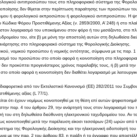
ογικού αντιπροσώπου τους στο πληροφοριακό σύστημα της Φορολογικ
ινοποίησης δεν θίγεται στην περίπτωση παραίτησης των προσώπων του
νόμιμου ή φορολογικού εκπροσώπου ή φορολογικού αντιπροσώπου. Η ψ
υ Κώδικα Φόρου Προστιθέμενης Αξίας (ν. 2859/2000, Α’ 248) ή στο πλ
 στον λογαριασμό του υποκείμενου στον φόρο ή του μεσάζοντα, στο π
υδρομείου του, είτε β) με μόνη την αποστολή αυτών στη δηλωθείσα δ
α ανάρτησης στο πληροφοριακό σύστημα της Φορολογικής Διοίκησης.
ού, νομικού προσώπου ή νομικής οντότητας, σύμφωνα με τις παρ. 1 έως
ασμό του προσώπου στο οποίο αφορά η κοινοποίηση στο πληροφοριακό
ν δεν προκύπτει προγενέστερος χρόνος παραλαβής τους, ή β) μετά τη
στο οποίο αφορά η κοινοποίηση δεν διαθέτει λογαριασμό με λειτουργ
ι διαφορετικά από τον Εκτελεστικό Κανονισμό (ΕΕ) 282/2011 του Συμβ
ιθέμενης αξίας (L 77/1).
είται ότι έχουν νομίμως κοινοποιηθεί με τη θέση επί αυτών ψηφιοποιη
την παρ. 4 του άρθρου 29, την ανάρτησή τους στον λογαριασμό του
ησή του στη δηλωθείσα διεύθυνση ηλεκτρονικού ταχυδρομείου του. Αν
ίμως κοινοποιηθεί μετά την παρέλευση είκοσι τεσσάρων (24) ωρών από
ημα της Φορολογικής Διοίκησης και την ηλεκτρονική ειδοποίησή του 
 με την παρ. 2 του άρθρου 83, η πράξη ή το έγγραφο που αποστέλλεται