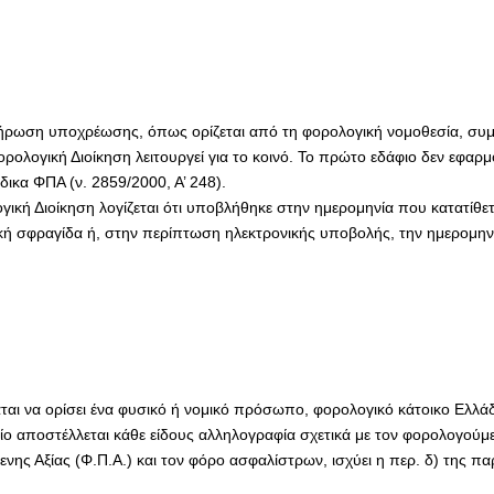
ήρωση υποχρέωσης, όπως ορίζεται από τη φορολογική νομοθεσία, συμπ
ρολογική Διοίκηση λειτουργεί για το κοινό. Το πρώτο εδάφιο δεν εφαρμ
ικα ΦΠΑ (ν. 2859/2000, Α’ 248).
ή Διοίκηση λογίζεται ότι υποβλήθηκε στην ημερομηνία που κατατίθετα
ική σφραγίδα ή, στην περίπτωση ηλεκτρονικής υποβολής, την ημερομ
ται να ορίσει ένα φυσικό ή νομικό πρόσωπο, φορολογικό κάτοικο Ελ
 αποστέλλεται κάθε είδους αλληλογραφία σχετικά με τον φορολογούμ
ενης Αξίας (Φ.Π.Α.) και τον φόρο ασφαλίστρων, ισχύει η περ. δ) της πα