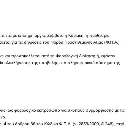
ίπτει με επίσημη αργία, Σάββατο ή Κυριακή, η προθεσμία
όζεται για τις δηλώσεις του Φόρου Προστιθέμενης Αξίας (Φ.Π.Α.)
ι και πρωτοκολλείται από τη Φορολογική Διοίκηση ή, εφόσον
ηνία ολοκλήρωσης της υποβολής στο πληροφοριακό σύστημα της
λάδας, ως φορολογικό εκπρόσωπο για σκοπούς συμμόρφωσης με τις
ενο.
ρ. 4 του άρθρου 36 του Κώδικα Φ.Π.Α. (ν. 2859/2000, Α’ 248), περί