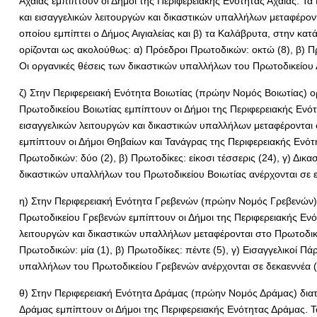
Αχαΐας εμπίπτουν οι Δήμοι της Περιφερειακής Ενότητας Αχαΐας. Τα
και εισαγγελικών λειτουργών και δικαστικών υπαλλήλων μεταφέροντ
οποίου εμπίπτει ο Δήμος Αιγιαλείας και β) τα Καλάβρυτα, στην κα
ορίζονται ως ακολούθως: α) Πρόεδροι Πρωτοδικών: οκτώ (8), β) Πρωτ
Οι οργανικές θέσεις των δικαστικών υπαλλήλων του Πρωτοδικείου 
ζ) Στην Περιφερειακή Ενότητα Βοιωτίας (πρώην Νομός Βοιωτίας) ορί
Πρωτοδικείου Βοιωτίας εμπίπτουν οι Δήμοι της Περιφερειακής Ενότ
εισαγγελικών λειτουργών και δικαστικών υπαλλήλων μεταφέρονται 
εμπίπτουν οι Δήμοι Θηβαίων και Τανάγρας της Περιφερειακής Ενότη
Πρωτοδικών: δύο (2), β) Πρωτοδίκες: είκοσι τέσσερις (24), γ) Δικασ
δικαστικών υπαλλήλων του Πρωτοδικείου Βοιωτίας ανέρχονται σε ε
η) Στην Περιφερειακή Ενότητα Γρεβενών (πρώην Νομός Γρεβενών) δ
Πρωτοδικείου Γρεβενών εμπίπτουν οι Δήμοι της Περιφερειακής Ενότ
λειτουργών και δικαστικών υπαλλήλων μεταφέρονται στο Πρωτοδικε
Πρωτοδικών: μία (1), β) Πρωτοδίκες: πέντε (5), γ) Εισαγγελικοί Πάρ
υπαλλήλων του Πρωτοδικείου Γρεβενών ανέρχονται σε δεκαεννέα (
θ) Στην Περιφερειακή Ενότητα Δράμας (πρώην Νομός Δράμας) διατη
Δράμας εμπίπτουν οι Δήμοι της Περιφερειακής Ενότητας Δράμας. Το