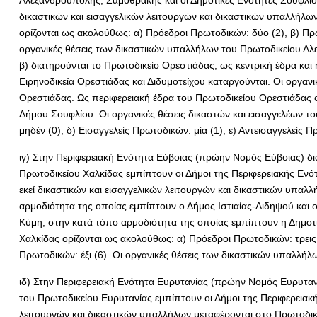
Αλεξανδρούπολης, Σαμοθράκης και οι Δημοτικές Ενότητες Σουφλίου
δικαστικών και εισαγγελικών λειτουργών και δικαστικών υπαλλήλω
ορίζονται ως ακολούθως: α) Πρόεδροι Πρωτοδικών: δύο (2), β) Πρωτο
οργανικές θέσεις των δικαστικών υπαλλήλων του Πρωτοδικείου Αλε
β) διατηρούνται το Πρωτοδικείο Ορεστιάδας, ως κεντρική έδρα και
Ειρηνοδικεία Ορεστιάδας και Διδυμοτείχου καταργούνται. Οι οργαν
Ορεστιάδας. Ως περιφερειακή έδρα του Πρωτοδικείου Ορεστιάδας ο
Δήμου Σουφλίου. Οι οργανικές θέσεις δικαστών και εισαγγελέων του
μηδέν (0), δ) Εισαγγελείς Πρωτοδικών: μία (1), ε) Αντεισαγγελείς 
ιγ) Στην Περιφερειακή Ενότητα Εύβοιας (πρώην Νομός Εύβοιας) δια
Πρωτοδικείου Χαλκίδας εμπίπτουν οι Δήμοι της Περιφερειακής Ενότ
εκεί δικαστικών και εισαγγελικών λειτουργών και δικαστικών υπαλλ
αρμοδιότητα της οποίας εμπίπτουν ο Δήμος Ιστιαίας-Αιδηψού και 
Κύμη, στην κατά τόπο αρμοδιότητα της οποίας εμπίπτουν η Δημοτι
Χαλκίδας ορίζονται ως ακολούθως: α) Πρόεδροι Πρωτοδικών: τρεις (3
Πρωτοδικών: έξι (6). Οι οργανικές θέσεις των δικαστικών υπαλλήλ
ιδ) Στην Περιφερειακή Ενότητα Ευρυτανίας (πρώην Νομός Ευρυτανί
του Πρωτοδικείου Ευρυτανίας εμπίπτουν οι Δήμοι της Περιφερειακή
λειτουργών και δικαστικών υπαλλήλων μεταφέρονται στο Πρωτοδικε