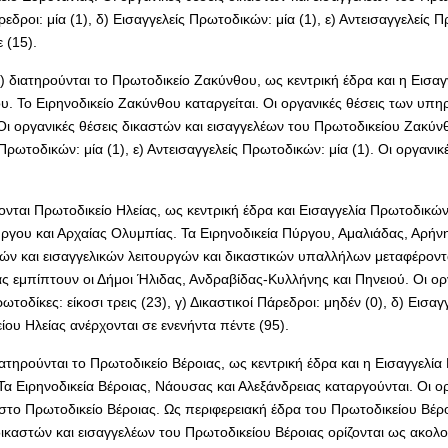
ρεδροι: μία (1), δ) Εισαγγελείς Πρωτοδικών: μία (1), ε) Αντεισαγγελείς
 (15).
διατηρούνται το Πρωτοδικείο Ζακύνθου, ως κεντρική έδρα και η Εισαγ
 Το Ειρηνοδικείο Ζακύνθου καταργείται. Οι οργανικές θέσεις των υπηρε
 οργανικές θέσεις δικαστών και εισαγγελέων του Πρωτοδικείου Ζακύνθ
είς Πρωτοδικών: μία (1), ε) Αντεισαγγελείς Πρωτοδικών: μία (1). Οι ορ
ονται Πρωτοδικείο Ηλείας, ως κεντρική έδρα και Εισαγγελία Πρωτοδικών
ύργου και Αρχαίας Ολυμπίας. Τα Ειρηνοδικεία Πύργου, Αμαλιάδας, Αρή
ικών και εισαγγελικών λειτουργών και δικαστικών υπαλλήλων μεταφέρον
ας εμπίπτουν οι Δήμοι Ήλιδας, Ανδραβίδας-Κυλλήνης και Πηνειού. Οι ορ
τοδίκες: είκοσι τρεις (23), γ) Δικαστικοί Πάρεδροι: μηδέν (0), δ) Εισα
ου Ηλείας ανέρχονται σε ενενήντα πέντε (95).
τηρούνται το Πρωτοδικείο Βέροιας, ως κεντρική έδρα και η Εισαγγελία
Τα Ειρηνοδικεία Βέροιας, Νάουσας και Αλεξάνδρειας καταργούνται. Οι ο
στο Πρωτοδικείο Βέροιας. Ως περιφερειακή έδρα του Πρωτοδικείου Βέρο
ικαστών και εισαγγελέων του Πρωτοδικείου Βέροιας ορίζονται ως ακολ