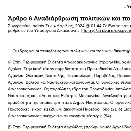
- Υ
Άρθρο 6 Αναδιάρθρωση πολιτικών και ποι
Συγγραφέας:
admin
Στις
4 Απρίλιος, 2024 @ 01:44
Σε Ενοποίηση τ
ρυθμίσεις του Υπουργείου Δικαιοσύνης |
Τα σχόλια είναι απενεργο
1. Οι έδρες και οι περιφέρειες των πολιτικών και ποινικών δικαστ
α) Στην Περιφερειακή Ενότητα Αιτωλοακαρνανίας (πρώην Νομός Αιτ
Αγρίνιο. Στην κατά τόπον αρμοδιότητα του Πρωτοδικείου Αιτωλοακα
Αγρινίου, Θεστιέων, Νεάπολης, Παναιτωλικού, Παραβόλας, Παρακαμ
Αγρινίου, Βάλτου και Ναυπάκτου καταργούνται. Οι οργανικές θέσε
Αιτωλοακαρνανίας. Ως παράλληλη έδρα του Πρωτοδικείου Αιτωλοακ
Ναυπακτίας και οι Δημοτικές Ενότητες Μακρυνείας, Αγγελοκάστρου
αρμοδιότητα της οποίας εμπίπτει ο Δήμος Ναυπακτίας. Οι οργανικέ
Πρωτοδίκες: είκοσι έξι (26), γ) Δικαστικοί Πάρεδροι: δύο (2), δ) 
Αιτωλοακαρνανίας ανέρχονται σε ενενήντα τέσσερις (94).
β) Στην Περιφερειακή Ενότητα Αργολίδας (πρώην Νομός Αργολίδας)