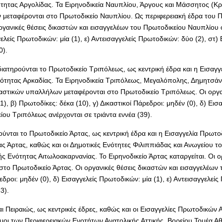
τητας Αργολίδας. Τα Ειρηνοδικεία Ναυπλίου, Άργους και Μάσσητος (Κρα
ν μεταφέρονται στο Πρωτοδικείο Ναυπλίου. Ως περιφερειακή έδρα του Π
γανικές θέσεις δικαστών και εισαγγελέων του Πρωτοδικείου Ναυπλίου 
γγελείς Πρωτοδικών: μία (1), ε) Αντεισαγγελείς Πρωτοδικών: δύο (2), στ)
0).
ιατηρούνται το Πρωτοδικείο Τριπόλεως, ως κεντρική έδρα και η Εισαγγ
ότητας Αρκαδίας. Τα Ειρηνοδικεία Τριπόλεως, Μεγαλόπολης, Δημητσάνα
ικαστικών υπαλλήλων μεταφέρονται στο Πρωτοδικείο Τριπόλεως. Οι οργα
 β) Πρωτοδίκες: δέκα (10), γ) Δικαστικοί Πάρεδροι: μηδέν (0), δ) Εισα
ίου Τριπόλεως ανέρχονται σε τριάντα εννέα (39).
ύνται το Πρωτοδικείο Άρτας, ως κεντρική έδρα και η Εισαγγελία Πρωτο
ς Άρτας, καθώς και οι Δημοτικές Ενότητες Φιλιππιάδας και Ανωγείου τ
ς Ενότητας Αιτωλοακαρνανίας. Το Ειρηνοδικείο Άρτας καταργείται. Οι ο
στο Πρωτοδικείο Άρτας. Οι οργανικές θέσεις δικαστών και εισαγγελέων
εδροι: μηδέν (0), δ) Εισαγγελείς Πρωτοδικών: μία (1), ε) Αντεισαγγελεί
3).
αι Πειραιώς, ως κεντρικές έδρες, καθώς και οι Εισαγγελίες Πρωτοδικών
μοι των Περιφερειακών Ενοτήτων Ανατολικής Αττικής, Βορείου Τομέα Α