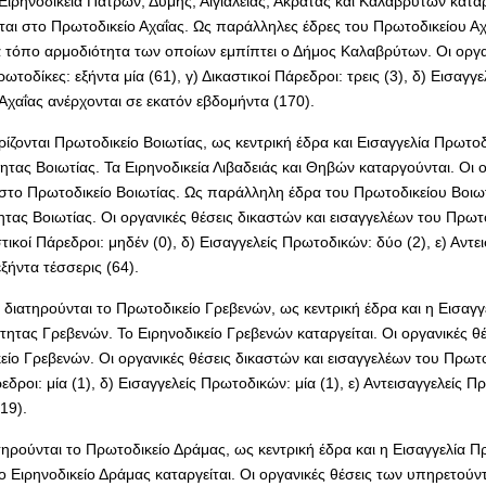
 Ειρηνοδικεία Πατρών, Δύμης, Αιγιαλείας, Ακράτας και Καλαβρύτων κατα
αι στο Πρωτοδικείο Αχαΐας. Ως παράλληλες έδρες του Πρωτοδικείου Αχαΐ
τά τόπο αρμοδιότητα των οποίων εμπίπτει ο Δήμος Καλαβρύτων. Οι οργα
οδίκες: εξήντα μία (61), γ) Δικαστικοί Πάρεδροι: τρεις (3), δ) Εισαγγε
Αχαΐας ανέρχονται σε εκατόν εβδομήντα (170).
ζονται Πρωτοδικείο Βοιωτίας, ως κεντρική έδρα και Εισαγγελία Πρωτοδι
ητας Βοιωτίας. Τα Ειρηνοδικεία Λιβαδειάς και Θηβών καταργούνται. Οι 
στο Πρωτοδικείο Βοιωτίας. Ως παράλληλη έδρα του Πρωτοδικείου Βοιωτ
τας Βοιωτίας. Οι οργανικές θέσεις δικαστών και εισαγγελέων του Πρωτ
τικοί Πάρεδροι: μηδέν (0), δ) Εισαγγελείς Πρωτοδικών: δύο (2), ε) Αντε
ξήντα τέσσερις (64).
ιατηρούνται το Πρωτοδικείο Γρεβενών, ως κεντρική έδρα και η Εισαγγε
ητας Γρεβενών. Το Ειρηνοδικείο Γρεβενών καταργείται. Οι οργανικές θέ
ίο Γρεβενών. Οι οργανικές θέσεις δικαστών και εισαγγελέων του Πρωτ
εδροι: μία (1), δ) Εισαγγελείς Πρωτοδικών: μία (1), ε) Αντεισαγγελείς 
19).
ρούνται το Πρωτοδικείο Δράμας, ως κεντρική έδρα και η Εισαγγελία Π
 Ειρηνοδικείο Δράμας καταργείται. Οι οργανικές θέσεις των υπηρετούντ