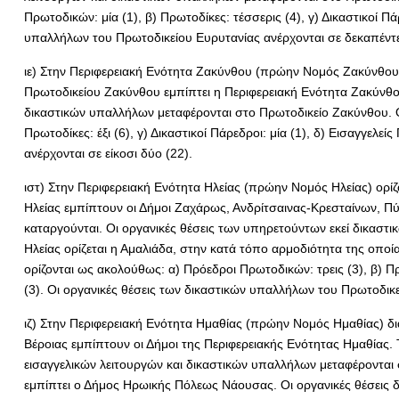
Πρωτοδικών: μία (1), β) Πρωτοδίκες: τέσσερις (4), γ) Δικαστικοί Πά
υπαλλήλων του Πρωτοδικείου Ευρυτανίας ανέρχονται σε δεκαπέντε
ιε) Στην Περιφερειακή Ενότητα Ζακύνθου (πρώην Νομός Ζακύνθου) 
Πρωτοδικείου Ζακύνθου εμπίπτει η Περιφερειακή Ενότητα Ζακύνθου.
δικαστικών υπαλλήλων μεταφέρονται στο Πρωτοδικείο Ζακύνθου. Οι
Πρωτοδίκες: έξι (6), γ) Δικαστικοί Πάρεδροι: μία (1), δ) Εισαγγελ
ανέρχονται σε είκοσι δύο (22).
ιστ) Στην Περιφερειακή Ενότητα Ηλείας (πρώην Νομός Ηλείας) ορίζ
Ηλείας εμπίπτουν οι Δήμοι Ζαχάρως, Ανδρίτσαινας-Κρεσταίνων, Π
καταργούνται. Οι οργανικές θέσεις των υπηρετούντων εκεί δικαστ
Ηλείας ορίζεται η Αμαλιάδα, στην κατά τόπο αρμοδιότητα της οποί
ορίζονται ως ακολούθως: α) Πρόεδροι Πρωτοδικών: τρεις (3), β) Πρω
(3). Οι οργανικές θέσεις των δικαστικών υπαλλήλων του Πρωτοδικεί
ιζ) Στην Περιφερειακή Ενότητα Ημαθίας (πρώην Νομός Ημαθίας) δια
Βέροιας εμπίπτουν οι Δήμοι της Περιφερειακής Ενότητας Ημαθίας. 
εισαγγελικών λειτουργών και δικαστικών υπαλλήλων μεταφέρονται 
εμπίπτει ο Δήμος Ηρωικής Πόλεως Νάουσας. Οι οργανικές θέσεις δ