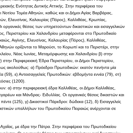
ειακής Ενότητας Δυτικής Αττικής. Στην περιφέρεια του
ι Νοτίου Τομέα Αθηνών, καθώς και οι Δήμοι Αγίας Βαρβάρας,
νών, Ελευσίνας, Καλαυρίας (Πόρος), Καλλιθέας, Κρωπίας,
ι οργανικές θέσεις των υπηρετούντων δικαστικών και εισαγγελικών
ς, Περιστερίου και Χαλανδρίου μεταφέρονται στο Πρωτοδικείο
αιώς, Αιγίνης, Ελευσίνας, Καλαυρίας (Πόρος), Καλλιθέας,
θηνών ορίζονται το Μαρούσι, το Κορωπί και το Περιστέρι, στην
λείου, Νέας Ιωνίας, Μεταμόρφωσης και Χαλανδρίου β) στην
στην Περιφερειακή Έδρα Περιστερίου, οι Δήμοι Περιστερίου,
ι ως ακολούθως: α) Πρόεδροι Πρωτοδικών: εκατόν πενήντα μία
έα (59), ε) Αντεισαγγελείς Πρωτοδικών: εβδομήντα εννέα (79), στ)
κόσιες (1200).
ν: α) στην περιφερειακή έδρα Καλλιθέας, οι Δήμοι Καλλιθέας,
αρέων και Μάνδρας- Ειδυλλίας. Οι οργανικές θέσεις δικαστών και
έντε (125), γ) Δικαστικοί Πάρεδροι: δώδεκα (12), δ) Εισαγγελείς
δικαστικών υπαλλήλων του Πρωτοδικείου Πειραιώς ανέρχονται σε
 Αχαΐας, με έδρα την Πάτρα. Στην περιφέρεια του Πρωτοδικείου