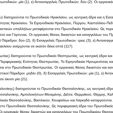
 Πρωτοδικών: μία (1), ε) Αντεισαγγελείς Πρωτοδικών: δύο (2). Οι οργαν
 διατηρούνται το Πρωτοδικείο Ηρακλείου, ως κεντρική έδρα και η Εισα
τητας Ηρακλείου. Τα Ειρηνοδικεία Ηρακλείου, Πύργου, Καστελλίου-Πεδι
καστικών υπαλλήλων μεταφέρονται στο Πρωτοδικείο Ηρακλείου. Ως περιφ
ού και Γόρτυνας. Οι οργανικές θέσεις δικαστών και εισαγγελέων του Π
ί Πάρεδροι: δύο (2), δ) Εισαγγελείς Πρωτοδικών: τρεις (3), ε) Αντεισαγγ
κλείου ανέρχονται σε εκατόν δέκα επτά (117).
ίας) διατηρούνται το Πρωτοδικείο Θεσπρωτίας, ως κεντρική έδρα και 
Περιφερειακής Ενότητας Θεσπρωτίας. Το Ειρηνοδικείο Ηγουμενίτσας κατ
ται στο Πρωτοδικείο Θεσπρωτίας. Οι οργανικές θέσεις δικαστών και ε
στικοί Πάρεδροι: μηδέν (0), δ) Εισαγγελείς Πρωτοδικών: μία (1), ε) Αντ
 είκοσι μία (21).
ονίκης) διατηρούνται το Πρωτοδικείο Θεσσαλονίκης, ως κεντρική έδρα
Θεσσαλονίκης, Αμπελοκήπων-Μενεμένης, Δέλτα, Θερμαϊκού, Θέρμης, Κ
ικεία Θεσσαλονίκης, Βασιλικών, Κουφαλίων και Λαγκαδά καταργούνται. 
στο Πρωτοδικείο Θεσσαλονίκης. Ως περιφερειακή έδρα του Πρωτοδικεί
Οι οργανικές θέσεις δικαστών και εισαγγελέων του Πρωτοδικείου Θεσσ