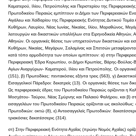
Καματερού, Ιλίου, Πετρούπολης και Περιστερίου της Περιφερειακής
Πρωτοδικείου Πειραιώς εμπίπτουν οι Δήμοι των Περιφερειακών Ενο
Αιγάλεω και Χαϊδαρίου της Περιφερειακής Ενότητας Δυτικού Τομέα 
Κυθήρων, Λαυρίου, Νέας Ιωνίας, Νικαίας, Ιλίου, Μαραθώνος, Μεγά
λειτουργών και δικαστικών υπαλλήλων στα Ειρηνοδικεία Αθηνών, Α
Αθηνών. Οι οργανικές θέσεις των υπηρετούντων δικαστικών και εισ
Κυθήρων, Νικαίας, Μεγάρων, Σαλαμίνας και Σπετσών μεταφέρονται 
κατά τόπο αρμοδιότητα των οποίων εμπίπτουν: α) στην Περιφερει
Περιφερειακή Έδρα Κορωπίου, οι Δήμοι Κρωπίας, Βάρης-Βούλας-Βο
Αγίων Αναργύρων- Καματερού, Ιλίου και Πετρούπολης. Οι οργανικέ
(151), β) Πρωτοδίκες: πεντακόσιες εξήντα τρεις (563), γ) Δικαστικ
Εισαγγελικοί Πάρεδροι: δεκατρείς (13). Οι οργανικές θέσεις των δ
Ως περιφερειακές έδρες του Πρωτοδικείου Πειραιώς ορίζονται η Κα
Μοσχάτου- Ταύρου, Νέας Σμύρνης και Παλαιού Φαλήρου, και β) στ
εισαγγελέων του Πρωτοδικείου Πειραιώς ορίζονται ως ακολούθως: α)
Πρωτοδικών: οκτώ (8), ε) Αντεισαγγελείς Πρωτοδικών: δεκατέσσερι
τριακόσιες δεκατέσσερις (314).
στ) Στην Περιφερειακή Ενότητα Αχαΐας (πρώην Νομός Αχαΐας) ορίζο