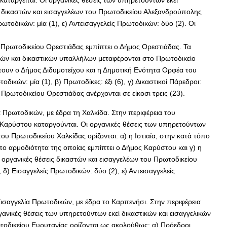
αταργείται. Οι οργανικές θέσεις των υπηρετούντων εκεί
ς δικαστών και εισαγγελέων του Πρωτοδικείου Αλεξανδρούπολης
ωτοδικών: μία (1), ε) Αντεισαγγελείς Πρωτοδικών: δύο (2). Οι
υ Πρωτοδικείου Ορεστιάδας εμπίπτει ο Δήμος Ορεστιάδας. Τα
υργών και δικαστικών υπαλλήλων μεταφέρονται στο Πρωτοδικείο
τουν ο Δήμος Διδυμοτείχου και η Δημοτική Ενότητα Ορφέα του
κών: μία (1), β) Πρωτοδίκες: έξι (6), γ) Δικαστικοί Πάρεδροι:
 Πρωτοδικείου Ορεστιάδας ανέρχονται σε είκοσι τρεις (23).
α Πρωτοδικών, με έδρα τη Χαλκίδα. Στην περιφέρεια του
αι Καρύστου καταργούνται. Οι οργανικές θέσεις των υπηρετούντων
ου Πρωτοδικείου Χαλκίδας ορίζονται: α) η Ιστιαία, στην κατά τόπο
πο αρμοδιότητα της οποίας εμπίπτει ο Δήμος Καρύστου και γ) η
οργανικές θέσεις δικαστών και εισαγγελέων του Πρωτοδικείου
 δ) Εισαγγελείς Πρωτοδικών: δύο (2), ε) Αντεισαγγελείς
Εισαγγελία Πρωτοδικών, με έδρα το Καρπενήσι. Στην περιφέρεια
γανικές θέσεις των υπηρετούντων εκεί δικαστικών και εισαγγελικών
τοδικείου Ευρυτανίας ορίζονται ως ακολούθως: α) Πρόεδροι