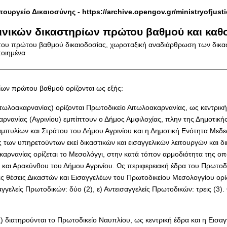
πουργείο Δικαιοσύνης -
https://archive.opengov.gr/ministryofjust
νικών δικαστηρίων πρώτου βαθμού και καθο
ου πρώτου βαθμού δικαιοδοσίας, χωροταξική αναδιάρθρωση των δικαστη
ποιημένα
ηρίων πρώτου βαθμού ορίζονται ως εξής:
ωλοακαρνανίας) ορίζονται Πρωτοδικείο Αιτωλοακαρνανίας, ως κεντρική
ρνανίας (Αγρινίου) εμπίπτουν ο Δήμος Αμφιλοχίας, πλην της Δημοτικής
πυλίων και Στράτου του Δήμου Αγρινίου και η Δημοτική Ενότητα Μεδεώ
ις των υπηρετούντων εκεί δικαστικών και εισαγγελικών λειτουργών και
αρνανίας ορίζεται το Μεσολόγγι, στην κατά τόπον αρμοδιότητα της οπ
 και Αρακύνθου του Δήμου Αγρινίου. Ως περιφερειακή έδρα του Πρωτοδ
ς θέσεις Δικαστών και Εισαγγελέων του Πρωτοδικείου Μεσολογγίου ορίζ
Εισαγγελείς Πρωτοδικών: δύο (2), ε) Αντεισαγγελείς Πρωτοδικών: τρεις (
 διατηρούνται το Πρωτοδικείο Ναυπλίου, ως κεντρική έδρα και η Εισαγ