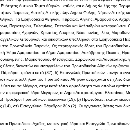
 Ενότητας Δυτικού Τομέα Αθηνών, καθώς και ο Δήμος Φυλής της Περιφερ
τήτων Πειραιώς, Δυτικής Αττικής πλην Δήμου Φυλής, Νήσων Αττικής κα
Αθηνών. Τα Ειρηνοδικεία Αθηνών, Πειραιώς, Αιγίνης, Αμαρουσίου, Αχαρ
ρων, Περιστερίου, Σαλαμίνας, Σπετσών και Χαλανδρίου καταργούνται. Ο
μαρουσίου, Αχαρνών, Κρωπίας, Λαυρίου, Νέας Ιωνίας, Ιλίου, Μαραθώνο
αγγελικών λειτουργών και δικαστικών υπαλλήλων στα Ειρηνοδικεία Πειρ
στο Πρωτοδικείο Πειραιώς. Ως περιφερειακές έδρες του Πρωτοδικείου Α
ακή Έδρα Αμαρουσίου, οι Δήμοι Αμαρουσίου, Λυκόβρυσης-Πεύκης, Ηρακ
υλιαγμένης, Μαρκόπουλου-Μεσογαίας, Σαρωνικού και Λαυρεωτικής, γ) 
ς θέσεις δικαστών και εισαγγελέων του Πρωτοδικείου Αθηνών ορίζοντα
οί Πάρεδροι: τριάντα επτά (37), δ) Εισαγγελείς Πρωτοδικών: πενήντα ενν
ικαστικών υπαλλήλων του Πρωτοδικείου Αθηνών ανέρχονται σε χίλιες δια
λλιθέα και τα Μέγαρα, στην κατά τόπο αρμοδιότητα των οποίων εμπίπτου
ην περιφερειακή έδρα Μεγάρων, οι Δήμοι Ασπροπύργου, Ελευσίνας, Μεγ
 Πρόεδροι Πρωτοδικών: δεκαεννέα (19), β) Πρωτοδίκες: εκατόν είκοσι π
ς (14), στ) Εισαγγελικοί Πάρεδροι: δύο (2). Οι οργανικές θέσεις των 
νται Πρωτοδικείο Αχαΐας, ως κεντρική έδρα και Εισαγγελία Πρωτοδικών