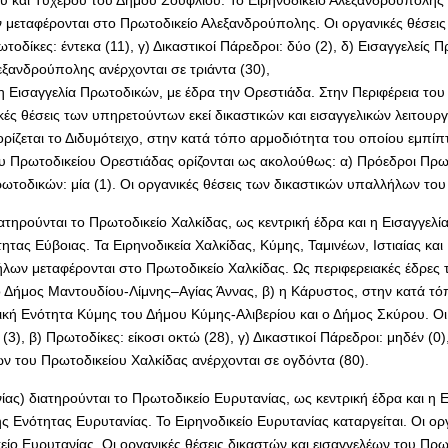
 και Τυχερού του Δήμου Σουφλίου. Το Ειρηνοδικείο Αλεξανδρούπολης κ
ν μεταφέρονται στο Πρωτοδικείο Αλεξανδρούπολης. Οι οργανικές θέσει
δίκες: έντεκα (11), γ) Δικαστικοί Πάρεδροι: δύο (2), δ) Εισαγγελείς Πρ
ξανδρούπολης ανέρχονται σε τριάντα (30),
 η Εισαγγελία Πρωτοδικών, με έδρα την Ορεστιάδα. Στην Περιφέρεια το
ικές θέσεις των υπηρετούντων εκεί δικαστικών και εισαγγελικών λειτο
ρίζεται το Διδυμότειχο, στην κατά τόπο αρμοδιότητα του οποίου εμπίπ
 Πρωτοδικείου Ορεστιάδας ορίζονται ως ακολούθως: α) Πρόεδροι Πρωτοδι
Πρωτοδικών: μία (1). Οι οργανικές θέσεις των δικαστικών υπαλλήλων του
τηρούνται το Πρωτοδικείο Χαλκίδας, ως κεντρική έδρα και η Εισαγγελί
ητας Εύβοιας. Τα Ειρηνοδικεία Χαλκίδας, Κύμης, Ταμινέων, Ιστιαίας κ
ήλων μεταφέρονται στο Πρωτοδικείο Χαλκίδας. Ως περιφερειακές έδρες τ
ο Δήμος Μαντουδίου-Λίμνης–Αγίας Άννας, β) η Κάρυστος, στην κατά τό
κή Ενότητα Κύμης του Δήμου Κύμης-Αλιβερίου και ο Δήμος Σκύρου. Οι 
), β) Πρωτοδίκες: είκοσι οκτώ (28), γ) Δικαστικοί Πάρεδροι: μηδέν (0),
ων του Πρωτοδικείου Χαλκίδας ανέρχονται σε ογδόντα (80).
ας) διατηρούνται το Πρωτοδικείο Ευρυτανίας, ως κεντρική έδρα και η 
ς Ενότητας Ευρυτανίας. Το Ειρηνοδικείο Ευρυτανίας καταργείται. Οι ορ
ίο Ευρυτανίας. Οι οργανικές θέσεις δικαστών και εισαγγελέων του Πρω