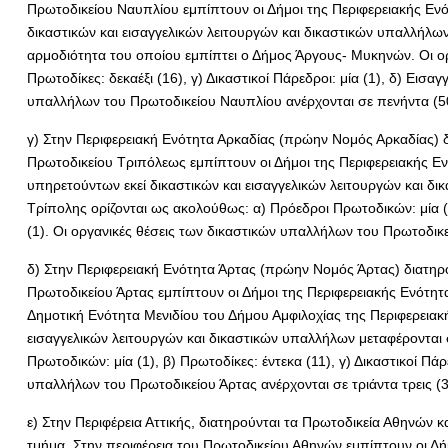
Πρωτοδικείου Ναυπλίου εμπίπτουν οι Δήμοι της Περιφερειακής Ενό
δικαστικών και εισαγγελικών λειτουργών και δικαστικών υπαλλήλω
αρμοδιότητα του οποίου εμπίπτει ο Δήμος Άργους- Μυκηνών. Οι ορ
Πρωτοδίκες: δεκαέξι (16), γ) Δικαστικοί Πάρεδροι: μία (1), δ) Εισα
υπαλλήλων του Πρωτοδικείου Ναυπλίου ανέρχονται σε πενήντα (5
γ) Στην Περιφερειακή Ενότητα Αρκαδίας (πρώην Νομός Αρκαδίας) δ
Πρωτοδικείου Τριπόλεως εμπίπτουν οι Δήμοι της Περιφερειακής Εν
υπηρετούντων εκεί δικαστικών και εισαγγελικών λειτουργών και δ
Τρίπολης ορίζονται ως ακολούθως: α) Πρόεδροι Πρωτοδικών: μία (1),
(1). Οι οργανικές θέσεις των δικαστικών υπαλλήλων του Πρωτοδικε
δ) Στην Περιφερειακή Ενότητα Άρτας (πρώην Νομός Άρτας) διατηρο
Πρωτοδικείου Άρτας εμπίπτουν οι Δήμοι της Περιφερειακής Ενότητα
Δημοτική Ενότητα Μενιδίου του Δήμου Αμφιλοχίας της Περιφερειακή
εισαγγελικών λειτουργών και δικαστικών υπαλλήλων μεταφέρονται 
Πρωτοδικών: μία (1), β) Πρωτοδίκες: έντεκα (11), γ) Δικαστικοί Πάρ
υπαλλήλων του Πρωτοδικείου Άρτας ανέρχονται σε τριάντα τρεις (3
ε) Στην Περιφέρεια Αττικής, διατηρούνται τα Πρωτοδικεία Αθηνών κ
τμήμα. Στην περιφέρεια του Πρωτοδικείου Αθηνών εμπίπτουν οι Δή