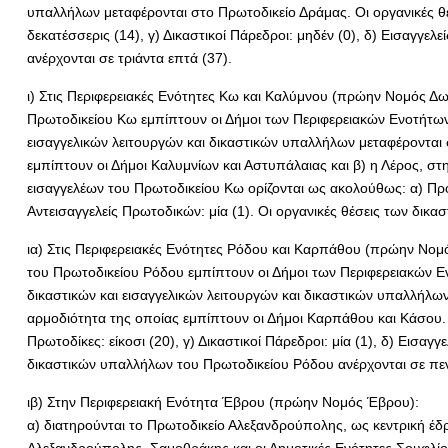
υπαλλήλων μεταφέρονται στο Πρωτοδικείο Δράμας. Οι οργανικές θέ
δεκατέσσερις (14), γ) Δικαστικοί Πάρεδροι: μηδέν (0), δ) Εισαγγε
ανέρχονται σε τριάντα επτά (37).
ι) Στις Περιφερειακές Ενότητες Κω και Καλύμνου (πρώην Νομός Δω
Πρωτοδικείου Κω εμπίπτουν οι Δήμοι των Περιφερειακών Ενοτήτων 
εισαγγελικών λειτουργών και δικαστικών υπαλλήλων μεταφέρονται 
εμπίπτουν οι Δήμοι Καλυμνίων και Αστυπάλαιας και β) η Λέρος, στ
εισαγγελέων του Πρωτοδικείου Κω ορίζονται ως ακολούθως: α) Πρόεδρ
Αντεισαγγελείς Πρωτοδικών: μία (1). Οι οργανικές θέσεις των δικ
ια) Στις Περιφερειακές Ενότητες Ρόδου και Καρπάθου (πρώην Νομό
του Πρωτοδικείου Ρόδου εμπίπτουν οι Δήμοι των Περιφερειακών Ε
δικαστικών και εισαγγελικών λειτουργών και δικαστικών υπαλλήλω
αρμοδιότητα της οποίας εμπίπτουν οι Δήμοι Καρπάθου και Κάσου. 
Πρωτοδίκες: είκοσι (20), γ) Δικαστικοί Πάρεδροι: μία (1), δ) Εισαγγ
δικαστικών υπαλλήλων του Πρωτοδικείου Ρόδου ανέρχονται σε πεν
ιβ) Στην Περιφερειακή Ενότητα Έβρου (πρώην Νομός Έβρου):
α) διατηρούνται το Πρωτοδικείο Αλεξανδρούπολης, ως κεντρική έδ