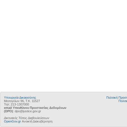
Υπουργείο Δικαιοσύνης
Πολιτική Προ
Μεσογείων 96, Τ.Κ. 11527
Πολιτι
Τηλ: 213-1307000
email Υπευθύνου Προστασίας Δεδομένων
(DPO)
: dpo@justice.gov.gr
Δικτυακός Τόπος Διαβουλεύσεων
OpenGov.gr
Ανοικτή Διακυβέρνηση