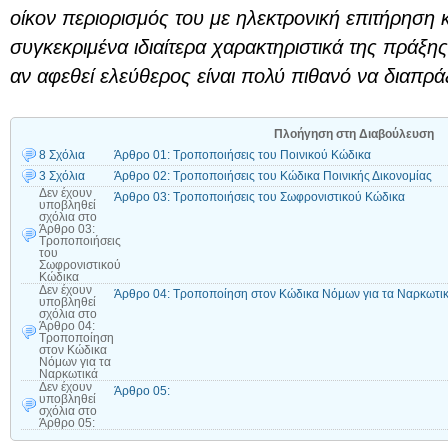
οίκον περιορισμός του με ηλεκτρονική επιτήρηση κ
συγκεκριμένα ιδιαίτερα χαρακτηριστικά της πράξης,
αν αφεθεί ελεύθερος είναι πολύ πιθανό να διαπρά
Πλοήγηση στη Διαβούλευση
8 Σχόλια
Άρθρο 01: Τροποποιήσεις του Ποινικού Κώδικα
3 Σχόλια
Άρθρο 02: Τροποποιήσεις του Κώδικα Ποινικής Δικονομίας
Δεν έχουν
Άρθρο 03: Τροποποιήσεις του Σωφρονιστικού Κώδικα
υποβληθεί
σχόλια
στο
Άρθρο 03:
Τροποποιήσεις
του
Σωφρονιστικού
Κώδικα
Δεν έχουν
Άρθρο 04: Τροποποίηση στον Κώδικα Νόμων για τα Ναρκωτι
υποβληθεί
σχόλια
στο
Άρθρο 04:
Τροποποίηση
στον Κώδικα
Νόμων για τα
Ναρκωτικά
Δεν έχουν
Άρθρο 05:
υποβληθεί
σχόλια
στο
Άρθρο 05: