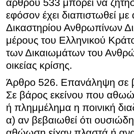
άρθρου 533 μπορεί να ζητήσ
εφόσον έχει διαπιστωθεί μ
Δικαστηρίου Ανθρωπίνων Δ
μέρους του Ελληνικού Κράτ
των Δικαιωμάτων του Ανθρ
οικείας κρίσης.
Άρθρο 526. Επανάληψη σε β
Σε βάρος εκείνου που αθωώ
ή πλημμέλημα η ποινική δια
α) αν βεβαιωθεί ότι ουσιώδ
αθώωση είχαν πλαστά ή ανα