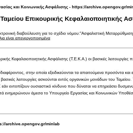
γασίας και Κοινωνικής Ασφάλισης -
https://archive.opengov.gr/mi
Ταμείου Επικουρικής Κεφαλαιοποιητικής Ασ
κτρονική διαβούλευση για το σχέδιο νόμου:"Ασφαλιστική Μεταρρύθμιση
λια είναι απενεργοποιημένα
κής Κεφαλαιοποιητικής Ασφάλισης (Τ.Ε.Κ.Α.) οι βασικές λειτουργίες πε
νδιαφέροντος, στην οποία εξειδικεύονται τα απαιτούμενα προσόντα και 
ι βασικές λειτουργίες ασκούνται εντός οργανικών μονάδων του Ταμείο
 εάν εντοπίζουν ουσιαστικό κίνδυνο που δύναται να επηρεάσει δυσμεν
υτά ενημερώνουν άμεσα το Υπουργείο Εργασίας και Κοινωνικών Υποθέσε
s://archive.opengov.gr/minlab