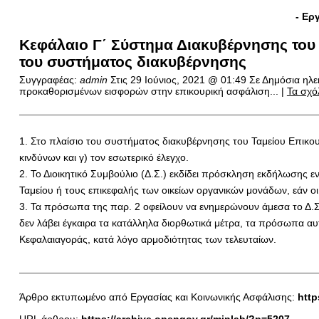
- Ερ
Κεφάλαιο Γ΄ Σύστημα Διακυβέρνησης του 
του συστήματος διακυβέρνησης
Συγγραφέας:
admin
Στις
29 Ιούνιος, 2021 @ 01:49
Σε Δημόσια ηλε
προκαθορισμένων εισφορών στην επικουρική ασφάλιση... |
Τα σχό
1. Στο πλαίσιο του συστήματος διακυβέρνησης του Ταμείου Επικουρι
κινδύνων και γ) τον εσωτερικό έλεγχο.
2. Το Διοικητικό Συμβούλιο (Δ.Σ.) εκδίδει πρόσκληση εκδήλωσης ε
Ταμείου ή τους επικεφαλής των οικείων οργανικών μονάδων, εάν ο
3. Τα πρόσωπα της παρ. 2 οφείλουν να ενημερώνουν άμεσα το Δ.Σ
δεν λάβει έγκαιρα τα κατάλληλα διορθωτικά μέτρα, τα πρόσωπα α
Κεφαλαιαγοράς, κατά λόγο αρμοδιότητας των τελευταίων.
Άρθρο εκτυπωμένο από Εργασίας και Κοινωνικής Ασφάλισης:
http