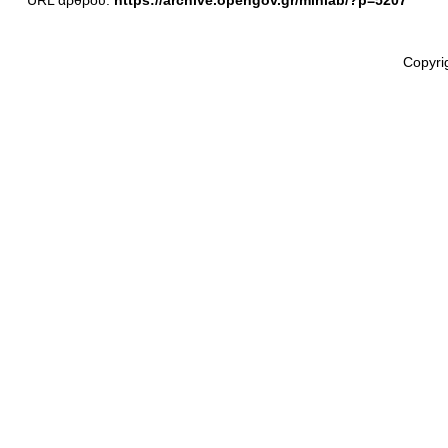
URL άρθρου:
https://archive.opengov.gr/minlab/?p=5207
Copyri