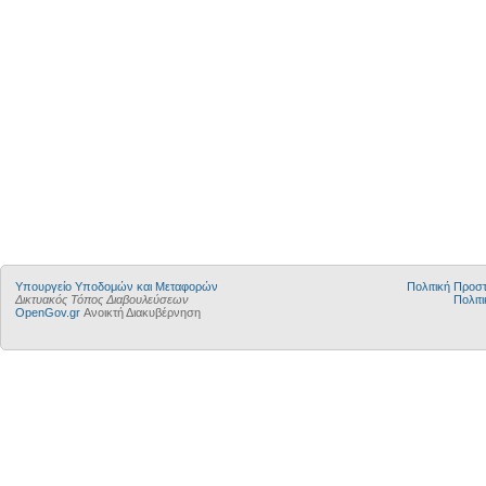
Υπουργείο Υποδομών και Μεταφορών
Πολιτική Προ
Δικτυακός Τόπος Διαβουλεύσεων
Πολιτι
OpenGov.gr
Ανοικτή Διακυβέρνηση