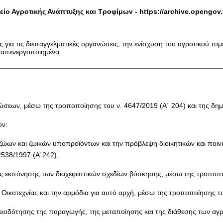
είο Αγροτικής Ανάπτυξης και Τροφίμων -
https://archive.opengov.
ις για τις διεπαγγελματικές οργανώσεις, την ενίσχυση του αγροτικού 
ι απενεργοποιημένα
νώσεων, μέσω της τροποποίησης του ν. 4647/2019 (Α΄ 204) και της δ
ύν:
ών ζώων και ζωικών υποπροϊόντων και την πρόβλεψη διοικητικών και πο
538/1997 (Α’ 242),
ίας εκπόνησης των διαχειριστικών σχεδίων βόσκησης, μέσω της τροποπο
ικοτεχνίας και την αρμόδια για αυτό αρχή, μέσω της τροποποίησης του
αδειοδότησης της παραγωγής, της μεταποίησης και της διάθεσης των α