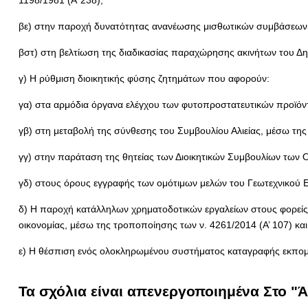
1198/1981 (Α’ 238),
βε) στην παροχή δυνατότητας ανανέωσης μισθωτικών συμβάσεων 
βστ) στη βελτίωση της διαδικασίας παραχώρησης ακινήτων του Δημ
γ) Η ρύθμιση διοικητικής φύσης ζητημάτων που αφορούν:
γα) στα αρμόδια όργανα ελέγχου των φυτοπροστατευτικών προϊόντ
γβ) στη μεταβολή της σύνθεσης του Συμβουλίου Αλιείας, μέσω της
γγ) στην παράταση της θητείας των Διοικητικών Συμβουλίων των 
γδ) στους όρους εγγραφής των ομότιμων μελών του Γεωτεχνικού Ε
δ) Η παροχή κατάλληλων χρηματοδοτικών εργαλείων στους φορείς π
οικονομίας, μέσω της τροποποίησης των ν. 4261/2014 (Α’ 107) και
ε) Η θέσπιση ενός ολοκληρωμένου συστήματος καταγραφής εκπομπώ
Τα σχόλια είναι απενεργοποιημένα Στο "Ά