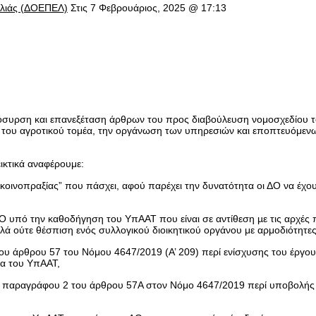
Ελιάς (ΔΟΕΠΕΛ)
Στις 7 Φεβρουάριος, 2025 @ 17:13
όσυρση και επανεξέταση άρθρων του προς διαβούλευση νομοσχεδίου 
υση του αγροτικού τομέα, την οργάνωση των υπηρεσιών και εποπτευόμε
ικτικά αναφέρουμε:
“κοινοπραξίας” που πάσχει, αφού παρέχει την δυνατότητα οι ΔΟ να έχο
 υπό την καθοδήγηση του ΥπΑΑΤ που είναι σε αντίθεση µε τις αρχές 
ά ούτε θέσπιση ενός συλλογικού διοικητικού οργάνου με αρμοδιότητες
υ άρθρου 57 του Νόμου 4647/2019 (Α’ 209) περί ενίσχυσης του έργου
ία του ΥπΑΑΤ,
ς παραγράφου 2 του άρθρου 57Α στον Νόμο 4647/2019 περί υποβολής 