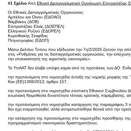
#1 Σχόλιο
Από
Εθνική Διεπαγγελματική Οργάνωση Επιτραπέζιας 
Οι Εθνικές Διεπαγγελματικές Οργανώσεις:
Αμπέλου και Οίνου (ΕΔΟΑΟ)
Βάμβακος (ΔΟΒ)
Επιτραπέζιας Ελιάς (ΔΟΕΠΕΛ)
Ελληνικού Ρυζιού (ΕΔΟΡΕΛ)
Κορινθιακής Σταφίδας
Πτηνοτροφίας (ΕΔΟΠ)
Μέσω Δελτίου Τύπου που εξέδωσαν την 7η/2/2025 ζητούν την απ
στις «Ρυθμίσεις για τις διεπαγγελματικές οργανώσεις, την ενίσχ
την επανεκκίνηση της αγροτικής οικονομίας».
Το ΥπΑΑΤ δεν έλαβε υπόψη καμία από τις προτάσεις των ΔΟ. Ενδε
την προτεινόμενη στο νομοσχέδιο ένταξη της νομικής μορφής της 
Καν.(ΕΕ)1308/2013, άρθρο 157,
την προτεινόμενη στο νομοσχέδιο σύσταση Εθνικού Συμβουλίου ΔΟ
ενωσιακή Νομοθεσία δυνατότητα τέτοιας κρατικής παρέμβασης, αλλ
την προτεινόμενη στο νομοσχέδιο κατάργηση της παραγράφου 3 το
δεν έχει ενεργοποιηθεί, αλλά αντιμετωπίσθηκε θετικά από την ηγεσ
την κατάργηση της προτεινόμενης στο νομοσχέδιο προσθήκης τη
προγραμματισμού οικονομικών δραστηριοτήτων,