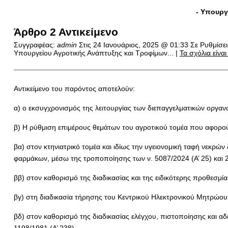
- Υπουργ
Άρθρο 2 Αντικείμενο
Συγγραφέας:
admin
Στις
24 Ιανουάριος, 2025 @ 01:33
Σε Ρυθμίσε
Υπουργείου Αγροτικής Ανάπτυξης και Τροφίμων... |
Τα σχόλια είνα
Αντικείμενο του παρόντος αποτελούν:
α) ο εκσυγχρονισμός της λειτουργίας των διεπαγγελματικών οργα
β) Η ρύθμιση επιμέρους θεμάτων του αγροτικού τομέα που αφορο
βα) στον κτηνιατρικό τομέα και ιδίως την υγειονομική ταφή νεκρ
φαρμάκων, μέσω της τροποποίησης των ν. 5087/2024 (Α’ 25) και 2
ββ) στον καθορισμό της διαδικασίας και της ειδικότερης προθεσμ
βγ) στη διαδικασία τήρησης του Κεντρικού Ηλεκτρονικού Μητρώου Ο
βδ) στον καθορισμό της διαδικασίας ελέγχου, πιστοποίησης και 