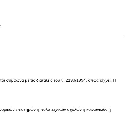
α
αι σύμφωνα με τις διατάξεις του ν. 2190/1994, όπως ισχύει. Η
οικονομικών επιστημών ή πολυτεχνικών σχολών ή κοινωνικών
ή