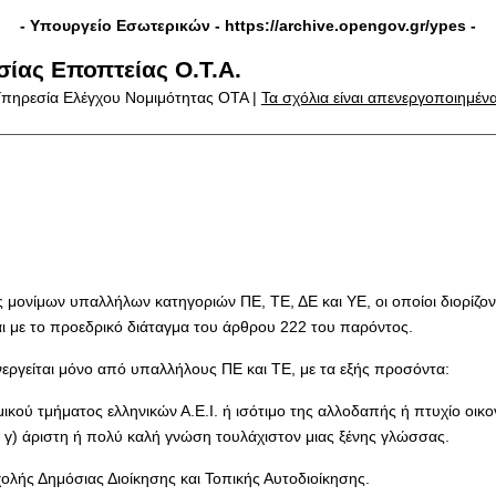
- Υπουργείο Εσωτερικών -
https://archive.opengov.gr/ypes
-
ίας Εποπτείας Ο.Τ.Α.
Υπηρεσία Ελέγχου Νομιμότητας ΟΤΑ |
Τα σχόλια είναι απενεργοποιημέν
 μονίμων υπαλλήλων κατηγοριών ΠΕ, ΤΕ, ΔΕ και ΥΕ, οι οποίοι διορίζοντ
αι με το προεδρικό διάταγμα του άρθρου 222 του παρόντος.
ενεργείται μόνο από υπαλλήλους ΠΕ και ΤΕ, με τα εξής προσόντα:
 νομικού τμήματος ελληνικών Α.Ε.Ι. ή ισότιμο της αλλοδαπής ή πτυχίο 
ι γ) άριστη ή πολύ καλή γνώση τουλάχιστον μιας ξένης γλώσσας.
Σχολής Δημόσιας Διοίκησης και Τοπικής Αυτοδιοίκησης.