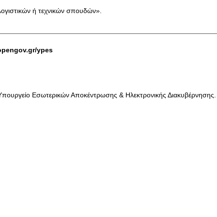
, λογιστικών ή τεχνικών σπουδών».
.opengov.gr/ypes
Υπουργείο Εσωτερικών Αποκέντρωσης & Ηλεκτρονικής Διακυβέρνησης. Al