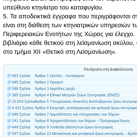
υπεύθυνο κτηνίατρο του καταφυγίου.
5. Τα αποδεικτικά έγγραφα που περιγράφονται 
είναι στη διάθεση των κτηνιατρικών υπηρεσιών τ
Περιφερειακών Ενοτήτων της Χώρας για έλεγχο. 
βιβλιάριο κάθε θετικού στη λεϊσμανίωση σκύλου, 
στο τμήμα ΧΙΙ «Θετικό στη Λεϊσμανίωση».
Πλοήγηση στη Διαβούλευση
563 Σχόλια
Άρθρο 1 Σκοπός – Αντικείμενο
845 Σχόλια
Άρθρο 2 Ορισμοί
586 Σχόλια
Άρθρο 3 Αρμόδιες αρχές
385 Σχόλια
Άρθρο 4 Εθνικό Μητρώο Ζώων Συντροφιάς (ΕΜΖΣ)
10.633 Σχόλια
Άρθρο 5 Υποχρεώσεις ιδιοκτήτη δεσποζόμενου ζώου συντροφ
4.431 Σχόλια
Άρθρο 6 Εκτροφή, αναπαραγωγή και εμπορία ζώων συντροφι
699 Σχόλια
Άρθρο 7 Αρμοδιότητες και υποχρεώσεις των δήμων
241 Σχόλια
Άρθρο 8 Χρηματοδότηση των δήμων – Πρόγραμμα Άργος
449 Σχόλια
Άρθρο 9 Υιοθεσία αδέσποτων ζώων συντροφιάς
597 Σχόλια
Άρθρο 10 Μετακίνηση και μεταφορά ζώων συντροφιάς – Εμπό