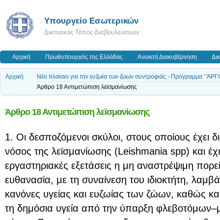
Υπουργείο Εσωτερικών
Δικτυακός Τόπος Διαβουλεύσεων
Αρχική
Πρωθυπουργός της Ελλάδας
Ανοικτή Διακυβέρνηση
Δι
Αρχική
Νέο πλαίσιο για την ευζωία των ζώων συντροφιάς - Πρόγραμμα ‘‘ΆΡΓ
Άρθρο 18 Αντιμετώπιση λεϊσμανίωσης
Άρθρο 18 Αντιμετώπιση λεϊσμανίωσης
1. Οι δεσποζόμενοι σκύλοι, στους οποίους έχει δ
νόσος της λεϊσμανίωσης (Leishmania spp) και έχε
εργαστηριακές εξετάσεις η μη αναστρέψιμη πορεί
ευθανασία, με τη συναίνεση του ιδιοκτήτη, λαμ
κανόνες υγείας και ευζωίας των ζώων, καθώς και
τη δημόσια υγεία από την ύπαρξη φλεβοτόμων–