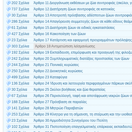
202 Σχόλια
Άρθρο 11 Διοργάνωση εκθέσεων με ζώα συντροφιάς (σκύλοι, γ
737 Σχόλια
Άρθρο 12 Διατήρηση ζώων συντροφιάς σε κατοικίες
30 Σχόλια
Άρθρο 13 Αποτροπή πρόσβασης αδέσποτων ζώων συντροφιά
286 Σχόλια
Άρθρο 14 Απαγόρευση συμμετοχής ζώων σε κάθε είδους θεάμα
61 Σχόλια
Άρθρο 15 Διατήρηση ζώων σε ειδικές εγκαταστάσεις
427 Σχόλια
Άρθρο 16 Κακοποίηση των ζώων
23 Σχόλια
Άρθρο 17 Κατάρτιση και εφαρμογή προγραμμάτων πρόληψης
303 Σχόλια
Άρθρο 18 Αντιμετώπιση λεϊσμανίωσης
192 Σχόλια
Άρθρο 19 Εκπαίδευση, επιμόρφωση και προαγωγή της φιλοζω
242 Σχόλια
Άρθρο 20 Συμπληρωματικές διατάξεις προστασίας των ζώων
244 Σχόλια
Άρθρο 21 Ποινικές κυρώσεις
250 Σχόλια
Άρθρο 22 Διοικητικές κυρώσεις
499 Σχόλια
Άρθρο 23 Καταφύγια
136 Σχόλια
Άρθρο 24 Ίδρυση και λειτουργία περιφραγμένων πάρκων σκύ
30 Σχόλια
Άρθρο 25 Σκύλοι βοήθειας και ζώα θεραπείας
67 Σχόλια
Άρθρο 26 Περισυλλογή, ταφή και αποτέφρωση νεκρών ζώων 
188 Σχόλια
Άρθρο 27 Πρόσβαση σε παραλίες
141 Σχόλια
Άρθρο 28 Μητρώο Παραβατών
253 Σχόλια
Άρθρο 29 Κίνητρα για τη σήμανση, τη στείρωση και την υιοθε
23 Σχόλια
Άρθρο 30 Αρμοδιότητα Συνηγόρου του Πολίτη
102 Σχόλια
Άρθρο 31 Πιστοποίηση επαγγελματικής επάρκειας εκπαιδευτ