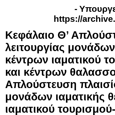
- Υπουργε
https://archiv
Κεφάλαιο Θ’ Απλούσ
λειτουργίας μονάδων
κέντρων ιαματικού τ
και κέντρων θαλασσ
Απλούστευση πλαισίο
μονάδων ιαματικής θ
ιαματικού τουρισμού