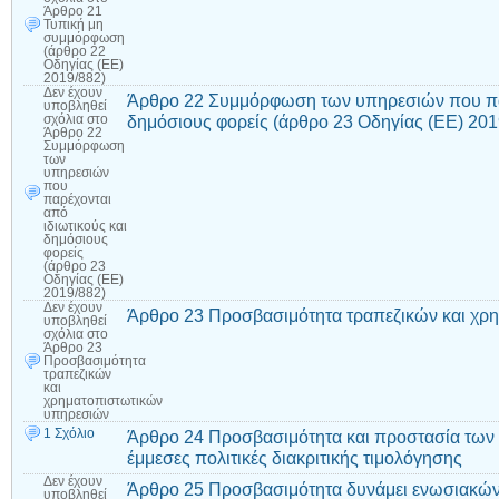
Άρθρο 21
Τυπική μη
συμμόρφωση
(άρθρο 22
Οδηγίας (ΕΕ)
2019/882)
Δεν έχουν
Άρθρο 22 Συμμόρφωση των υπηρεσιών που παρ
υποβληθεί
δημόσιους φορείς (άρθρο 23 Οδηγίας (ΕΕ) 201
σχόλια
στο
Άρθρο 22
Συμμόρφωση
των
υπηρεσιών
που
παρέχονται
από
ιδιωτικούς και
δημόσιους
φορείς
(άρθρο 23
Οδηγίας (ΕΕ)
2019/882)
Δεν έχουν
Άρθρο 23 Προσβασιμότητα τραπεζικών και χρ
υποβληθεί
σχόλια
στο
Άρθρο 23
Προσβασιμότητα
τραπεζικών
και
χρηματοπιστωτικών
υπηρεσιών
1 Σχόλιο
Άρθρο 24 Προσβασιμότητα και προστασία των
έμμεσες πολιτικές διακριτικής τιμολόγησης
Δεν έχουν
Άρθρο 25 Προσβασιμότητα δυνάμει ενωσιακών
υποβληθεί