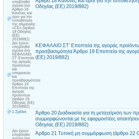
Άρθρο 18 Κανόνες και όροι για την τοποθέτησ
υποβληθεί
Οδηγίας (ΕΕ) 2019/882)
σχόλια
στο
Άρθρο 18
Κανόνες και
όροι για την
τοποθέτηση
της σήμανσης
«CE» (άρθρο
18 Οδηγίας
(ΕΕ)
2019/882)
Δεν έχουν
ΚΕΦΑΛΑΙΟ ΣΤ’ Εποπτεία της αγοράς προϊόντω
υποβληθεί
προσβασιμότητα Άρθρο 19 Εποπτεία της αγορ
σχόλια
στο
ΚΕΦΑΛΑΙΟ
(ΕΕ) 2019/882)
ΣΤ’ Εποπτεία
της αγοράς
προϊόντων
και
υπηρεσιών
και
προσβασιμότητα
Άρθρο 19
Εποπτεία της
αγοράς
προϊόντων
(άρθρο 19
Οδηγίας (ΕΕ)
2019/882)
1 Σχόλιο
Άρθρο 20 Διαδικασία για τη μεταχείριση των π
συμμορφώνονται με τις εφαρμοστέες απαιτήσε
Οδηγίας (ΕΕ) 2019/882)
Δεν έχουν
Άρθρο 21 Τυπική μη συμμόρφωση (άρθρο 22 Ο
υποβληθεί
σχόλια
στο