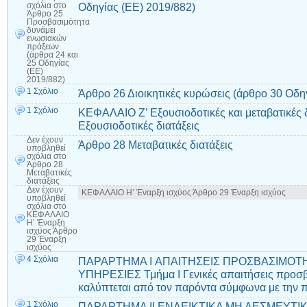
Οδηγίας (ΕΕ) 2019/882)
σχόλια
στο
Άρθρο 25
Προσβασιμότητα
δυνάμει
ενωσιακών
πράξεων
(άρθρα 24 και
25 Οδηγίας
(ΕΕ)
2019/882)
1 Σχόλιο
Άρθρο 26 Διοικητικές κυρώσεις (άρθρο 30 Οδη
1 Σχόλιο
ΚΕΦΑΛΑΙΟ Ζ’ Εξουσιοδοτικές και μεταβατικές 
Εξουσιοδοτικές διατάξεις
Δεν έχουν
Άρθρο 28 Μεταβατικές διατάξεις
υποβληθεί
σχόλια
στο
Άρθρο 28
Μεταβατικές
διατάξεις
Δεν έχουν
ΚΕΦΑΛΑΙΟ Η’ Έναρξη ισχύος Άρθρο 29 Έναρξη ισχύος
υποβληθεί
σχόλια
στο
ΚΕΦΑΛΑΙΟ
Η’ Έναρξη
ισχύος Άρθρο
29 Έναρξη
ισχύος
4 Σχόλια
ΠΑΡΑΡΤΗΜΑ I ΑΠΑΙΤΗΣΕΙΣ ΠΡΟΣΒΑΣΙΜΟΤΗΤ
ΥΠΗΡΕΣΙΕΣ Τμήμα I Γενικές απαιτήσεις προσβ
καλύπτεται από τον παρόντα σύμφωνα με την π
1 Σχόλιο
ΠΑΡΑΡΤΗΜΑ II ΕΝΔΕΙΚΤΙΚΑ ΜΗ ΔΕΣΜΕΥΤΙ