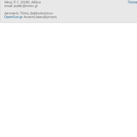
Νίκης 5-7, 10180, Αθήνα
Πολιτι
email: public@mnec.gr
Δικτυακός Τόπος Διαβουλεύσεων
OpenGov.gr
Ανοικτή Διακυβέρνηση