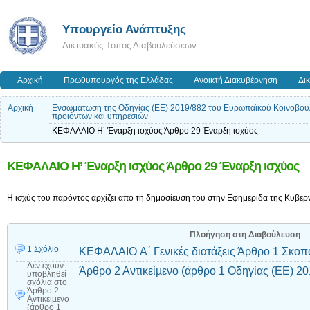
Υπουργείο Ανάπτυξης
Δικτυακός Τόπος Διαβουλεύσεων
Αρχική
Πρωθυπουργός της Ελλάδας
Ανοικτή Διακυβέρνηση
Δι
Αρχική
Ενσωμάτωση της Οδηγίας (ΕΕ) 2019/882 του Ευρωπαϊκού Κοινοβουλίο
προϊόντων και υπηρεσιών
ΚΕΦΑΛΑΙΟ Η’ Έναρξη ισχύος Άρθρο 29 Έναρξη ισχύος
ΚΕΦΑΛΑΙΟ Η’ Έναρξη ισχύος Άρθρο 29 Έναρξη ισχύος
Η ισχύς του παρόντος αρχίζει από τη δημοσίευση του στην Εφημερίδα της Κυβερν
Πλοήγηση στη Διαβούλευση
1 Σχόλιο
ΚΕΦΑΛΑΙΟ A΄ Γενικές διατάξεις Άρθρο 1 Σκοπ
Δεν έχουν
Άρθρο 2 Αντικείµενο (άρθρο 1 Οδηγίας (ΕΕ) 20
υποβληθεί
σχόλια
στο
Άρθρο 2
Αντικείµενο
(άρθρο 1