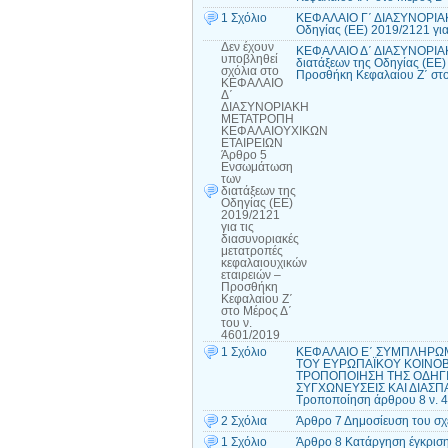
1 Σχόλιο
ΚΕΦΑΛΑΙΟ Γ΄ ΔΙΑΣΥΝΟΡΙΑ
Οδηγίας (ΕΕ) 2019/2121 για
Δεν έχουν
ΚΕΦΑΛΑΙΟ Δ΄ ΔΙΑΣΥΝΟΡΙΑ
υποβληθεί
διατάξεων της Οδηγίας (ΕΕ)
σχόλια
στο
Προσθήκη Κεφαλαίου Ζ΄ στο
ΚΕΦΑΛΑΙΟ
Δ΄
ΔΙΑΣΥΝΟΡΙΑΚΗ
ΜΕΤΑΤΡΟΠΗ
ΚΕΦΑΛΑΙΟΥΧΙΚΩΝ
ΕΤΑΙΡΕΙΩΝ
Άρθρο 5
Ενσωμάτωση
των
διατάξεων της
Οδηγίας (ΕΕ)
2019/2121
για τις
διασυνοριακές
μετατροπές
κεφαλαιουχικών
εταιρειών –
Προσθήκη
Κεφαλαίου Ζ΄
στο Μέρος Δ΄
του ν.
4601/2019
1 Σχόλιο
ΚΕΦΑΛΑΙΟ Ε΄ ΣΥΜΠΛΗΡΩΜΑ
ΤΟΥ ΕΥΡΩΠΑΪΚΟΥ ΚΟΙΝΟΒ
ΤΡΟΠΟΠΟΙΗΣΗ ΤΗΣ ΟΔΗΓΙΑ
ΣΥΓΧΩΝΕΥΣΕΙΣ ΚΑΙ ΔΙΑΣΠΑΣ
Τροποποίηση άρθρου 8 ν. 
2 Σχόλια
Άρθρο 7 Δημοσίευση του σ
1 Σχόλιο
Άρθρο 8 Κατάργηση έγκριση