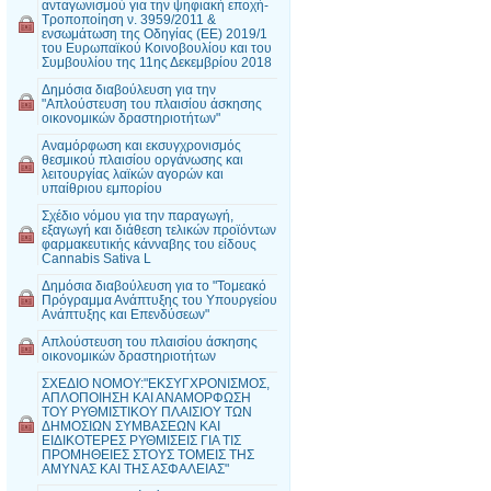
ανταγωνισμού για την ψηφιακή εποχή-
Τροποποίηση ν. 3959/2011 &
ενσωμάτωση της Οδηγίας (ΕΕ) 2019/1
του Ευρωπαϊκού Κοινοβουλίου και του
Συμβουλίου της 11ης Δεκεμβρίου 2018
Δημόσια διαβούλευση για την
"Απλούστευση του πλαισίου άσκησης
οικονομικών δραστηριοτήτων"
Αναμόρφωση και εκσυγχρονισμός
θεσμικού πλαισίου οργάνωσης και
λειτουργίας λαϊκών αγορών και
υπαίθριου εμπορίου
Σχέδιο νόμου για την παραγωγή,
εξαγωγή και διάθεση τελικών προϊόντων
φαρμακευτικής κάνναβης του είδους
Cannabis Sativa L
Δημόσια διαβούλευση για το "Τομεακό
Πρόγραμμα Ανάπτυξης του Υπουργείου
Ανάπτυξης και Επενδύσεων"
Απλούστευση του πλαισίου άσκησης
οικονομικών δραστηριοτήτων
ΣΧΕΔΙΟ ΝΟΜΟΥ:"ΕΚΣΥΓΧΡΟΝΙΣΜΟΣ,
ΑΠΛΟΠΟΙΗΣΗ ΚΑΙ ΑΝΑΜΟΡΦΩΣΗ
ΤΟΥ ΡΥΘΜΙΣΤΙΚΟΥ ΠΛΑΙΣΙΟΥ ΤΩΝ
ΔΗΜΟΣΙΩΝ ΣΥΜΒΑΣΕΩΝ ΚΑΙ
ΕΙΔΙΚΟΤΕΡΕΣ ΡΥΘΜΙΣΕΙΣ ΓΙΑ ΤΙΣ
ΠΡΟΜΗΘΕΙΕΣ ΣΤΟΥΣ ΤΟΜΕΙΣ ΤΗΣ
ΑΜΥΝΑΣ ΚΑΙ ΤΗΣ ΑΣΦΑΛΕΙΑΣ"