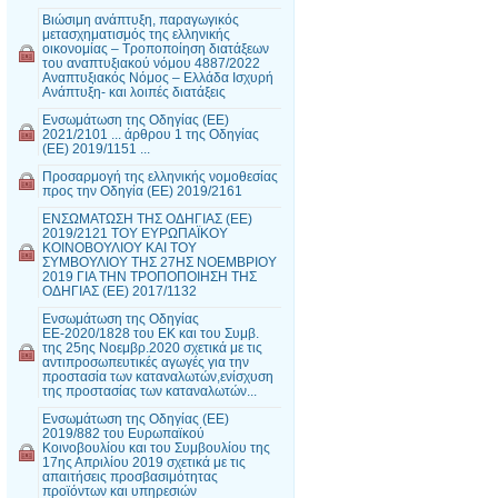
Βιώσιμη ανάπτυξη, παραγωγικός
μετασχηματισμός της ελληνικής
οικονομίας – Τροποποίηση διατάξεων
του αναπτυξιακού νόμου 4887/2022
Αναπτυξιακός Νόμος – Ελλάδα Ισχυρή
Ανάπτυξη- και λοιπές διατάξεις
Ενσωμάτωση της Οδηγίας (ΕΕ)
2021/2101 ... άρθρου 1 της Οδηγίας
(ΕΕ) 2019/1151 ...
Προσαρμογή της ελληνικής νομοθεσίας
προς την Οδηγία (ΕΕ) 2019/2161
ΕΝΣΩΜΑΤΩΣΗ ΤΗΣ ΟΔΗΓΙΑΣ (ΕΕ)
2019/2121 ΤΟΥ ΕΥΡΩΠΑΪΚΟΥ
ΚΟΙΝΟΒΟΥΛΙΟΥ ΚΑΙ ΤΟΥ
ΣΥΜΒΟΥΛΙΟΥ ΤΗΣ 27ΗΣ ΝΟΕΜΒΡΙΟΥ
2019 ΓΙΑ ΤΗΝ ΤΡΟΠΟΠΟΙΗΣΗ ΤΗΣ
ΟΔΗΓΙΑΣ (ΕΕ) 2017/1132
Ενσωμάτωση της Οδηγίας
ΕΕ-2020/1828 του ΕΚ και του Συμβ.
της 25ης Νοεμβρ.2020 σχετικά με τις
αντιπροσωπευτικές αγωγές για την
προστασία των καταναλωτών,ενίσχυση
της προστασίας των καταναλωτών...
Ενσωμάτωση της Οδηγίας (ΕΕ)
2019/882 του Ευρωπαϊκού
Κοινοβουλίου και του Συμβουλίου της
17ης Απριλίου 2019 σχετικά με τις
απαιτήσεις προσβασιμότητας
προϊόντων και υπηρεσιών