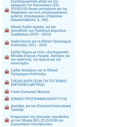
Συμπληρωματικά μέτρα για την
εφαρμογή του Κανονισμού (ΕΕ)
2019/1150-δίκαιη μεταχείριση και της
διαφάνειας για τους επιχειρηματικούς
χρήστες επιγραμμικών υπηρεσιών
διαμεσολάβησης (L 186)
Εθνικό Σχέδιο Δράσης για την
προώθηση των Πράσινων Δημοσίων
Συμβάσεων (2020 – 2023)
Διαβούλευση για το Εθνικό Πρόγραμμα
Ανάπτυξης 2021 - 2025
Σχέδιο Νόμου με τίτλο «Διυπηρεσιακή
Μονάδα Ελέγχου Αγοράς, διατάξεις για
την ανάπτυξη, την έρευνα και την
καινοτομία»
Σχέδιο διατάξεων για το Εθνικό
Πρόγραμμα Ανάπτυξης
ΣΧΕΔΙΟ ΔΙΑΤΑΞΕΩΝ ΓΙΑ ΤΟ ΓΕΝΙΚΟ
ΕΜΠΟΡΙΚΟ ΜΗΤΡΩΟ
Γενικό Εμπορικό Μητρώο
ΕΘΝΙΚΟ ΠΡΟΓΡΑΜΜΑ ΑΝΑΠΤΥΞΗΣ
Διατάξεις για την Ελληνική Αναπτυξιακή
Τράπεζα
Εναρμόνιση της ελληνικής νομοθεσίας
με την Οδηγία (ΕΕ) 2015/2436 του
Ευρωπαϊκού Κοινοβουλίου