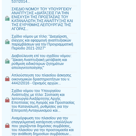
537/2014...
ΣΧΕΔΙΟ ΝΟΜΟΥ ΤΟΥ ΥΠΟΥΡΓΕΙΟΥ
ΑΝΑΠΤΥΞΗΣ «ΔΙΑΤΑΞΕΙΣ ΓΙΑ ΤΗΝ
ΕΝΙΣΧΥΣΗ ΤΗΣ ΠΡΟΣΤΑΣΙΑΣ ΤΟΥ
ΚΑΤΑΝΑΛΩΤΗ,ΤΗΣ ΑΝΑΠΤΥΞΗΣ ΚΑΙ
ΤΗΣ ΕΥΡΥΘΜΗΣ ΛΕΙΤΟΥΡΓΙΑΣ ΤΗΣ
ΑΓΟΡΑΣ...
Σχέδιο νόμου με τίτλο: "Διαχείριση,
έλεγχος και εφαρμογή αναπτυξιακών
παρεμβάσεων για την Προγραμματική
Περίοδο 2021-2027"
Διαβούλευση επί του σχεδίου νόμου:
"Δίκαιη Αναπτυξιακή μετάβαση και
ρύθμιση ειδικότερων ζητημάτων
απολιγνιτοποίησης"
Απλούστευση του πλαισίου άσκησης
οικονομικών δραστηριοτήτων του ν.
4442/2016 - Ορισμός αρχών...
Σχέδιο νόμου του Υπουργείου
Ανάπτυξης με τίτλο: Σύσταση και
λειτουργία Ανεξάρτητης Αρχής
Εποπτείας της Αγοράς και Προστασίας
του Καταναλωτή, ρυθμίσεις για την
Επιτροπή Ανταγωνισμού και...
Αναμόρφωση του πλαισίου για την
επαγγελματική κατάρτιση υπαλλήλων
που χειρίζονται δημόσιες συμβάσεις,
του πλαισίου για την προετοιμασία και
την ανάθεση δημοσίων συμβάσεων...