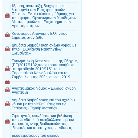
Ίδρυση, ανάπτυξη, διαχείριση και
λειτουργία των Επιχειρηματικών
Πάρκων -Ενιαίο πλαίσιο ρύθμισης για
τους φορείς Οργανωμένων Υποδοχέων
Μεταποιητικών και Επιχειρηματικών
Δραστηριοτήτων
Κανονισμός Απονομής Ελληνικού
Σήματος στον ζύθο
Δημόσια διαβούλευση σχέδιο νόμου με
τίτλο «Εξυγίανση Ναυπηγείων
Ελευσίνας»
Ενσωμάτωση Κεφαλαίου III της Οδηγίας
(ΕΕ)2017/1132,όπως τροποποιήθηκε
με την οδηγία 2019/1151 του
Ευρωπαϊκού Κοινοβουλίου και του
Συμβουλίου της 20ής Ιουνίου 2019
Αναπτυξιακός Νόμος – Ελλάδα Ισχυρή
Ανάπτυξη
Δημόσια διαβούλευση επί του σχεδίου
νόμου με τίτλο:«Ρυθμίσεις για τις
Εταιρείες - Τεχνοβλαστούς»
Στρατηγικές επενδύσεις και βελτίωση
του επενδυτικού περιβάλλοντος μέσω
της επιτάχυνσης διαδικασιών στις
ιδιωτικές και στρατηγικές επενδύσεις
Εκσυγχρονισμός του δικαίου