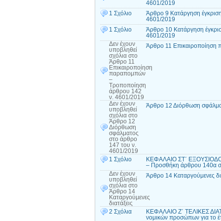
4601/2019
1 Σχόλιο
Άρθρο 9 Κατάργηση έγκριση
4601/2019
1 Σχόλιο
Άρθρο 10 Κατάργηση έγκρισ
4601/2019
Δεν έχουν
Άρθρο 11 Επικαιροποίηση 
υποβληθεί
σχόλια
στο
Άρθρο 11
Επικαιροποίηση
παραπομπών
–
Τροποποίηση
άρθρου 142
ν. 4601/2019
Δεν έχουν
Άρθρο 12 Διόρθωση σφάλμα
υποβληθεί
σχόλια
στο
Άρθρο 12
Διόρθωση
σφάλματος
στο άρθρο
147 του ν.
4601/2019
1 Σχόλιο
ΚΕΦΑΛΑΙΟ ΣΤ΄ ΕΞΟΥΣΙΟΔΟΤ
– Προσθήκη άρθρου 140α σ
Δεν έχουν
Άρθρο 14 Καταργούμενες δι
υποβληθεί
σχόλια
στο
Άρθρο 14
Καταργούμενες
διατάξεις
2 Σχόλια
ΚΕΦΑΛΑΙΟ Ζ΄ ΤΕΛΙΚΕΣ ΔΙΑΤ
νομικών προσώπων για το έ