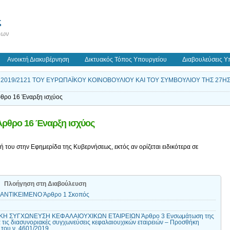
ς
εων
Ανοικτή Διακυβέρνηση
Δικτυακός Τόπος Υπουργείου
Διαβουλεύσεις Υ
 2019/2121 ΤΟΥ ΕΥΡΩΠΑΪΚΟΥ ΚΟΙΝΟΒΟΥΛΙΟΥ ΚΑΙ ΤΟΥ ΣΥΜΒΟΥΛΙΟΥ ΤΗΣ 27Η
ρο 16 Έναρξη ισχύος
ρθρο 16 Έναρξη ισχύος
ή του στην Εφημερίδα της Κυβερνήσεως, εκτός αν ορίζεται ειδικότερα σε
Πλοήγηση στη Διαβούλευση
 ΑΝΤΙΚΕΙΜΕΝΟ Άρθρο 1 Σκοπός
ΚΗ ΣΥΓΧΩΝΕΥΣΗ ΚΕΦΑΛΑΙΟΥΧΙΚΩΝ ΕΤΑΙΡΕΙΩΝ Άρθρο 3 Ενσωμάτωση της
 τις διασυνοριακές συγχωνεύσεις κεφαλαιουχικών εταιρειών – Προσθήκη
 του ν. 4601/2019