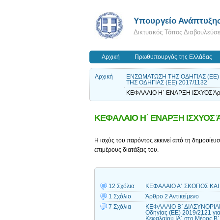
Υπουργείο Ανάπτυξη
Δικτυακός Τόπος Διαβουλεύσ
Αρχική
Πρωθυπουργός της Ελλάδας
Αρχική
ΕΝΣΩΜΑΤΩΣΗ ΤΗΣ ΟΔΗΓΙΑΣ (ΕΕ)
ΤΗΣ ΟΔΗΓΙΑΣ (ΕΕ) 2017/1132
ΚΕΦΑΛΑΙΟ Η΄ ΕΝΑΡΞΗ ΙΣΧΥΟΣ Άρθ
ΚΕΦΑΛΑΙΟ Η΄ ΕΝΑΡΞΗ ΙΣΧΥΟΣ Ά
Η ισχύς του παρόντος εκκινεί από τη δημοσίευσ
επιμέρους διατάξεις του.
12 Σχόλια
ΚΕΦΑΛΑΙΟ Α΄ ΣΚΟΠΟΣ ΚΑΙ
1 Σχόλιο
Άρθρο 2 Αντικείμενο
7 Σχόλια
ΚΕΦΑΛΑΙΟ Β΄ ΔΙΑΣΥΝΟΡΙΑ
Οδηγίας (ΕΕ) 2019/2121 για
Κεφαλαίου ΙΑ΄ στο Μέρος Β΄