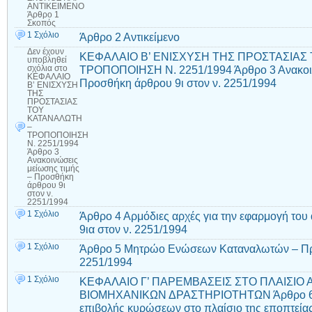
ΑΝΤΙΚΕΙΜΕΝΟ
Άρθρο 1
Σκοπός
1 Σχόλιο
Άρθρο 2 Αντικείμενο
Δεν έχουν
ΚΕΦΑΛΑΙΟ Β’ ΕΝΙΣΧΥΣΗ ΤΗΣ ΠΡΟΣΤΑΣΙΑΣ
υποβληθεί
ΤΡΟΠΟΠΟΙΗΣΗ Ν. 2251/1994 Άρθρο 3 Ανακοιν
σχόλια
στο
ΚΕΦΑΛΑΙΟ
Προσθήκη άρθρου 9ι στον ν. 2251/1994
Β’ ΕΝΙΣΧΥΣΗ
ΤΗΣ
ΠΡΟΣΤΑΣΙΑΣ
ΤΟΥ
ΚΑΤΑΝΑΛΩΤΗ
–
ΤΡΟΠΟΠΟΙΗΣΗ
Ν. 2251/1994
Άρθρο 3
Ανακοινώσεις
μείωσης τιμής
– Προσθήκη
άρθρου 9ι
στον ν.
2251/1994
1 Σχόλιο
Άρθρο 4 Αρμόδιες αρχές για την εφαρμογή το
9ια στον ν. 2251/1994
1 Σχόλιο
Άρθρο 5 Μητρώο Ενώσεων Καταναλωτών – Προ
2251/1994
1 Σχόλιο
ΚΕΦΑΛΑΙΟ Γ’ ΠΑΡΕΜΒΑΣΕΙΣ ΣΤΟ ΠΛΑΙΣΙΟ
ΒΙΟΜΗΧΑΝΙΚΩΝ ΔΡΑΣΤΗΡΙΟΤΗΤΩΝ Άρθρο 6 
επιβολής κυρώσεων στο πλαίσιο της εποπτεία