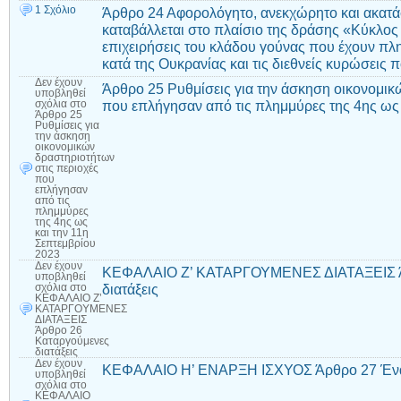
1 Σχόλιο
Άρθρο 24 Αφορολόγητο, ανεκχώρητο και ακατά
καταβάλλεται στο πλαίσιο της δράσης «Κύκλος
επιχειρήσεις του κλάδου γούνας που έχουν πλ
κατά της Ουκρανίας και τις διεθνείς κυρώσεις
Δεν έχουν
Άρθρο 25 Ρυθμίσεις για την άσκηση οικονομικ
υποβληθεί
που επλήγησαν από τις πλημμύρες της 4ης ως 
σχόλια
στο
Άρθρο 25
Ρυθμίσεις για
την άσκηση
οικονομικών
δραστηριοτήτων
στις περιοχές
που
επλήγησαν
από τις
πλημμύρες
της 4ης ως
και την 11η
Σεπτεμβρίου
2023
Δεν έχουν
ΚΕΦΑΛΑΙΟ Ζ’ ΚΑΤΑΡΓΟΥΜΕΝΕΣ ΔΙΑΤΑΞΕΙΣ Ά
υποβληθεί
διατάξεις
σχόλια
στο
ΚΕΦΑΛΑΙΟ Ζ’
ΚΑΤΑΡΓΟΥΜΕΝΕΣ
ΔΙΑΤΑΞΕΙΣ
Άρθρο 26
Καταργούμενες
διατάξεις
Δεν έχουν
ΚΕΦΑΛΑΙΟ Η’ ΕΝΑΡΞΗ ΙΣΧΥΟΣ Άρθρο 27 Ένα
υποβληθεί
σχόλια
στο
ΚΕΦΑΛΑΙΟ