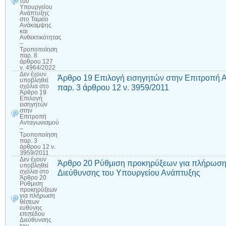
του
Υπουργείου
Ανάπτυξης
στο Ταμείο
Ανάκαμψης
και
Ανθεκτικότητας
–
Τροποποίηση
παρ. 8
άρθρου 127
ν. 4964/2022
Δεν έχουν
Άρθρο 19 Επιλογή εισηγητών στην Επιτροπή
υποβληθεί
παρ. 3 άρθρου 12 ν. 3959/2011
σχόλια
στο
Άρθρο 19
Επιλογή
εισηγητών
στην
Επιτροπή
Ανταγωνισμού
–
Τροποποίηση
παρ. 3
άρθρου 12 ν.
3959/2011
Δεν έχουν
Άρθρο 20 Ρύθμιση προκηρύξεων για πλήρωση
υποβληθεί
Διεύθυνσης του Υπουργείου Ανάπτυξης
σχόλια
στο
Άρθρο 20
Ρύθμιση
προκηρύξεων
για πλήρωση
θέσεων
ευθύνης
επιπέδου
Διεύθυνσης