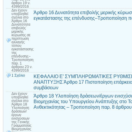
άρθρο 19 ν.
4399/2016
Δεν έχουν
Άρθρο 16 Δυνατότητα επιβολής μερικής κύρω
υποβληθεί
εγκατάστασης της επένδυσης–Τροποποίηση πα
σχόλια
στο
Άρθρο 16
Δυνατότητα
επιβολής
μερικής
κύρωσης σε
περίπτωση
αλλαγής
τόπου
εγκατάστασης
της
επένδυσης–
Τροποποίηση
παρ. 1
άρθρου 23 ν.
4399/2016
1 Σχόλιο
ΚΕΦΑΛΑΙΟ Ε’ ΣΥΜΠΛΗΡΩΜΑΤΙΚΕΣ ΡΥΘΜΙΣΕ
ΑΝΑΠΤΥΞΗΣ Άρθρο 17 Πιστοποίηση επάρκειας
συμβάσεων
Δεν έχουν
Άρθρο 18 Υλοποίηση δράσεων/έργων ενισχύσε
υποβληθεί
Βιομηχανίας του Υπουργείου Ανάπτυξης στο Τ
σχόλια
στο
Άρθρο 18
Ανθεκτικότητας – Τροποποίηση παρ. 8 άρθρου
Υλοποίηση
δράσεων/
έργων
ενισχύσεων
της Γενικής
Γραμματείας
Βιομηχανίας