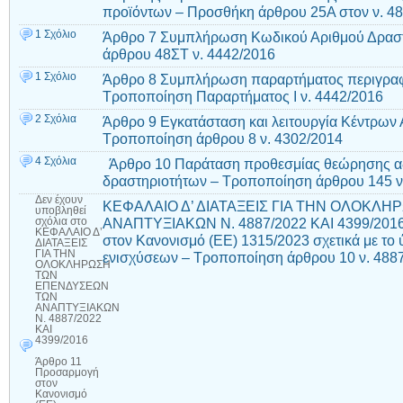
προϊόντων – Προσθήκη άρθρου 25Α στον ν. 4
1 Σχόλιο
Άρθρο 7 Συμπλήρωση Κωδικού Αριθμού Δραστ
άρθρου 48ΣΤ ν. 4442/2016
1 Σχόλιο
Άρθρο 8 Συμπλήρωση παραρτήματος περιγραφ
Τροποποίηση Παραρτήματος Ι ν. 4442/2016
2 Σχόλια
Άρθρο 9 Εγκατάσταση και λειτουργία Κέντρων
Τροποποίηση άρθρου 8 ν. 4302/2014
4 Σχόλια
Άρθρο 10 Παράταση προθεσμίας θεώρησης αδ
δραστηριοτήτων – Τροποποίηση άρθρου 145 ν
Δεν έχουν
ΚΕΦΑΛΑΙΟ Δ’ ΔΙΑΤΑΞΕΙΣ ΓΙΑ ΤΗΝ ΟΛΟΚΛ
υποβληθεί
ΑΝΑΠΤΥΞΙΑΚΩΝ Ν. 4887/2022 ΚΑΙ 4399
σχόλια
στο
ΚΕΦΑΛΑΙΟ Δ’
στον Κανονισμό (ΕΕ) 1315/2023 σχετικά με τ
ΔΙΑΤΑΞΕΙΣ
ΓΙΑ ΤΗΝ
ενισχύσεων – Τροποποίηση άρθρου 10 ν. 488
ΟΛΟΚΛΗΡΩΣΗ
ΤΩΝ
ΕΠΕΝΔΥΣΕΩΝ
ΤΩΝ
ΑΝΑΠΤΥΞΙΑΚΩΝ
Ν. 4887/2022
ΚΑΙ
4399/2016
Άρθρο 11
Προσαρμογή
στον
Κανονισμό