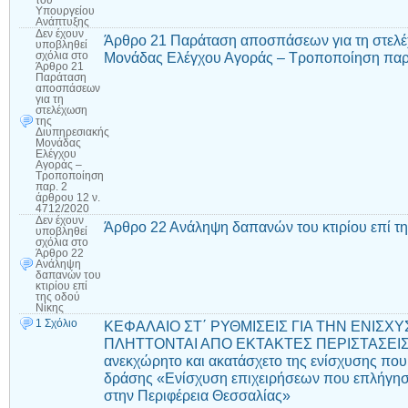
του
Υπουργείου
Ανάπτυξης
Δεν έχουν
Άρθρο 21 Παράταση αποσπάσεων για τη στελέ
υποβληθεί
Μονάδας Ελέγχου Αγοράς – Τροποποίηση παρ.
σχόλια
στο
Άρθρο 21
Παράταση
αποσπάσεων
για τη
στελέχωση
της
Διυπηρεσιακής
Μονάδας
Ελέγχου
Αγοράς –
Τροποποίηση
παρ. 2
άρθρου 12 ν.
4712/2020
Δεν έχουν
Άρθρο 22 Ανάληψη δαπανών του κτιρίου επί τη
υποβληθεί
σχόλια
στο
Άρθρο 22
Ανάληψη
δαπανών του
κτιρίου επί
της οδού
Νίκης
1 Σχόλιο
ΚΕΦΑΛΑΙΟ ΣΤ΄ ΡΥΘΜΙΣΕΙΣ ΓΙΑ ΤΗΝ ΕΝΙΣΧ
ΠΛΗΤΤΟΝΤΑΙ ΑΠΟ ΕΚΤΑΚΤΕΣ ΠΕΡΙΣΤΑΣΕΙΣ Ά
ανεκχώρητο και ακατάσχετο της ενίσχυσης που 
δράσης «Ενίσχυση επιχειρήσεων που επλήγησα
στην Περιφέρεια Θεσσαλίας»