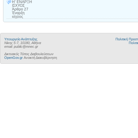
Η’ ΕΝΑΡΞΗ
ΙΣΧΥΟΣ
Άρθρο 27
Έναρξη
ισχύος
Υπουργείο Ανάπτυξης
Πολιτική Προ
Νίκης 5-7, 10180, Αθήνα
Πολιτι
email: public@mnec.gr
Δικτυακός Τόπος Διαβουλεύσεων
OpenGov.gr
Ανοικτή Διακυβέρνηση