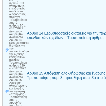
και
δυνατότητα
υλοποίησης
επενδυτικών
σχεδίων σε
διαφορετικές
περιοχές –
Τροποποίηση
παρ. 2
άρθρου 30 ν.
4887/2022
Δεν έχουν
Άρθρο 14 Εξουσιοδοτικές διατάξεις για την πα
υποβληθεί
επενδυτικών σχεδίων – Τροποποίηση άρθρου 
σχόλια
στο
Άρθρο 14
Εξουσιοδοτικές
διατάξεις για
την
παρακολούθηση
της εξέλιξης
επενδυτικών
σχεδίων –
Τροποποίηση
άρθρου 129
ν. 4887/2022
Δεν έχουν
Άρθρο 15 Απόφαση ολοκλήρωσης και έναρξης 
υποβληθεί
Τροποποίηση παρ. 3, προσθήκη παρ. 3α στο ά
σχόλια
στο
Άρθρο 15
Απόφαση
ολοκλήρωσης
και έναρξης
παραγωγικής
λειτουργίας –
Τροποποίηση
παρ. 3,
προσθήκη
παρ. 3α στο