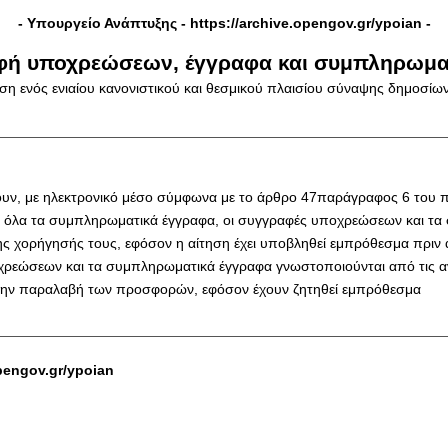
- Υπουργείο Ανάπτυξης -
https://archive.opengov.gr/ypoian
-
ραφή υποχρεώσεων, έγγραφα και συμπληρωμα
ση ενός ενιαίου κανονιστικού και θεσμικού πλαισίου σύναψης δημοσί
αρέχουν, με ηλεκτρονικό μέσο σύμφωνα με το άρθρο 47παράγραφος 6 το
σε όλα τα συμπληρωματικά έγγραφα, οι συγγραφές υποχρεώσεων και τα
ησης χορήγησής τους, εφόσον η αίτηση έχει υποβληθεί εμπρόθεσμα πρ
ρεώσεων και τα συμπληρωματικά έγγραφα γνωστοποιούνται από τις αναθ
α την παραλαβή των προσφορών, εφόσον έχουν ζητηθεί εμπρόθεσμα
opengov.gr/ypoian