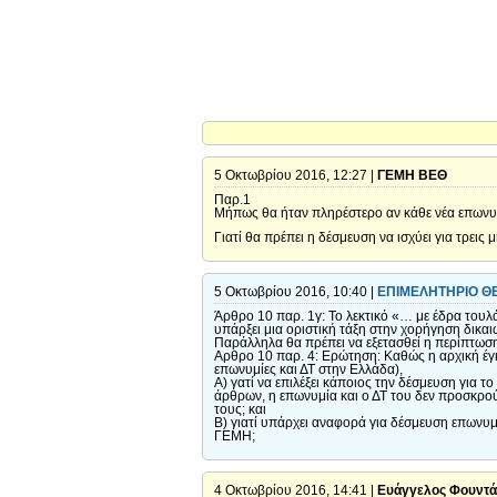
5 Οκτωβρίου 2016, 12:27 |
ΓΕΜΗ ΒΕΘ
Παρ.1
Μήπως θα ήταν πληρέστερο αν κάθε νέα επωνυμία
Γιατί θα πρέπει η δέσμευση να ισχύει για τρεις
5 Οκτωβρίου 2016, 10:40 |
ΕΠΙΜΕΛΗΤΗΡΙΟ Θ
Άρθρο 10 παρ. 1γ: Το λεκτικό «… με έδρα τουλάχ
υπάρξει μια οριστική τάξη στην χορήγηση δικα
Παράλληλα θα πρέπει να εξετασθεί η περίπτωσ
Αρθρο 10 παρ. 4: Ερώτηση: Καθώς η αρχική έγκ
επωνυμίες και ΔΤ στην Ελλάδα),
Α) γατί να επιλέξει κάποιος την δέσμευση για 
άρθρων, η επωνυμία και ο ΔΤ του δεν προσκρούε
τους; και
Β) γιατί υπάρχει αναφορά για δέσμευση επωνυμ
ΓΕΜΗ;
4 Οκτωβρίου 2016, 14:41 |
Ευάγγελος Φουντά