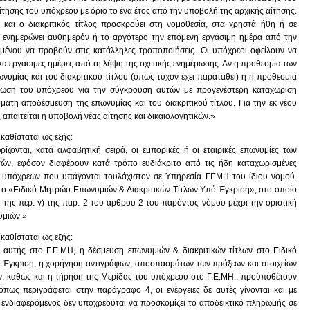
ίτησης του υπόχρεου με όριο το ένα έτος από την υποβολή της αρχικής αίτησης.
και ο διακριτικός τίτλος προσκρούει στη νομοθεσία, στα χρηστά ήθη ή σε
ενημερώνει αυθημερόν ή το αργότερο την επόμενη εργάσιμη ημέρα από την
μένου να προβούν στις κατάλληλες τροποποιήσεις. Οι υπόχρεοι οφείλουν να
έκα εργάσιμες ημέρες από τη λήψη της σχετικής ενημέρωσης. Αν η προθεσμία των
υμίας και του διακριτικού τίτλου (όπως τυχόν έχει παραταθεί) ή η προθεσμία
ρωση του υπόχρεου για την σύγκρουση αυτών με προγενέστερη καταχώριση
ματη αποδέσμευση της επωνυμίας και του διακριτικού τίτλου. Για την εκ νέου
απαιτείται η υποβολή νέας αίτησης και δικαιολογητικών.»
καθίσταται ως εξής:
ίζονται, κατά αλφαβητική σειρά, οι εμπορικές ή οι εταιρικές επωνυμίες των
υτών, εφόσον διαφέρουν κατά τρόπο ευδιάκριτο από τις ήδη καταχωρισμένες
ων υπόχρεων που υπάγονται τουλάχιστον σε Υπηρεσία ΓΕΜΗ του ίδιου νομού.
ο «Ειδικό Μητρώο Επωνυμιών & Διακριτικών Τίτλων Υπό Έγκριση», στο οποίο
οι της περ. γ) της παρ. 2 του άρθρου 2 του παρόντος νόμου μέχρι την οριστική
υμιών.»
καθίσταται ως εξής:
 αυτής στο Γ.Ε.ΜΗ, η δέσμευση επωνυμιών & διακριτικών τίτλων στο Ειδικό
 Έγκριση, η χορήγηση αντιγράφων, αποσπασμάτων των πράξεων και στοιχείων
ών, καθώς και η τήρηση της Μερίδας του υπόχρεου στο Γ.Ε.ΜΗ., προϋποθέτουν
πως περιγράφεται στην παράγραφο 4, οι ενέργειες δε αυτές γίνονται και με
ο ενδιαφερόμενος δεν υποχρεούται να προσκομίζει το αποδεικτικό πληρωμής σε