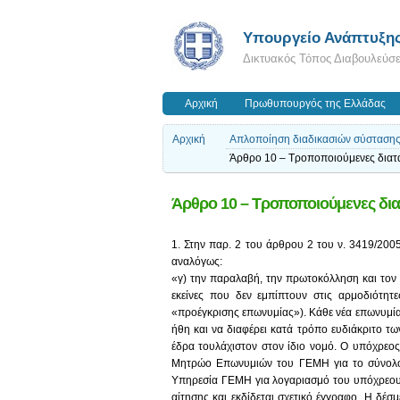
Υπουργείο Ανάπτυξη
Δικτυακός Τόπος Διαβουλεύσ
Αρχική
Πρωθυπουργός της Ελλάδας
Αρχική
Απλοποίηση διαδικασιών σύστασης
Άρθρο 10 – Τροποποιούμενες διατά
Άρθρο 10 – Τροποποιούμενες δια
1. Στην παρ. 2 του άρθρου 2 του ν. 3419/2005
αναλόγως:
«γ) την παραλαβή, την πρωτοκόλληση και τον έ
εκείνες που δεν εμπίπτουν στις αρμοδιότητ
«προέγκρισης επωνυμίας»). Κάθε νέα επωνυμία 
ήθη και να διαφέρει κατά τρόπο ευδιάκριτο
έδρα τουλάχιστον στον ίδιο νομό. Ο υπόχρεος
Μητρώο Επωνυμιών του ΓΕΜΗ για το σύνολο τη
Υπηρεσία ΓΕΜΗ για λογαριασμό του υπόχρεου
αίτησης και εκδίδεται σχετικό έγγραφο. Η δέσ