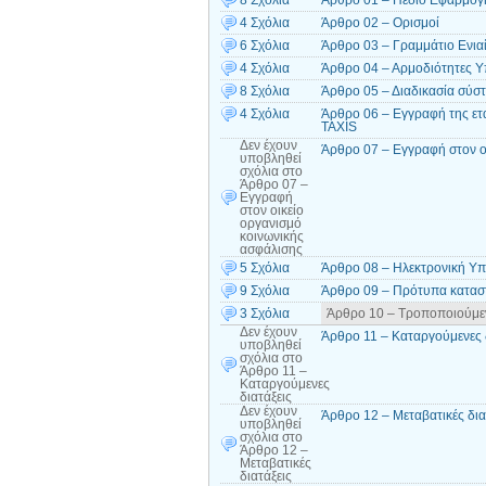
8 Σχόλια
Άρθρο 01 – Πεδίο Εφαρμογ
4 Σχόλια
Άρθρο 02 – Ορισμοί
6 Σχόλια
Άρθρο 03 – Γραμμάτιο Ενια
4 Σχόλια
Άρθρο 04 – Αρμοδιότητες Υ
8 Σχόλια
Άρθρο 05 – Διαδικασία σύσ
4 Σχόλια
Άρθρο 06 – Εγγραφή της ε
TAXIS
Δεν έχουν
Άρθρο 07 – Εγγραφή στον ο
υποβληθεί
σχόλια
στο
Άρθρο 07 –
Εγγραφή
στον οικείο
οργανισμό
κοινωνικής
ασφάλισης
5 Σχόλια
Άρθρο 08 – Ηλεκτρονική Υπ
9 Σχόλια
Άρθρο 09 – Πρότυπα κατασ
3 Σχόλια
Άρθρο 10 – Τροποποιούμεν
Δεν έχουν
Άρθρο 11 – Καταργούμενες 
υποβληθεί
σχόλια
στο
Άρθρο 11 –
Καταργούμενες
διατάξεις
Δεν έχουν
Άρθρο 12 – Μεταβατικές δια
υποβληθεί
σχόλια
στο
Άρθρο 12 –
Μεταβατικές
διατάξεις