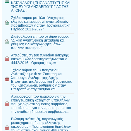
ΚΑΤΑΝΑΛΩΤΗ,ΤΗΣ ΑΝΑΠΤΥΞΗΣ ΚΑΙ
ΤΗΣ ΕΥΡΥΘΜΗΣ ΛΕΙΤΟΥΡΓΙΑΣ ΤΗΣ
ΑΓΟΡΑΣ...
Σχέδιο νόμου με τίτλο: "Διαχείριση,
έλεγχος και εφαρμογή αναπτυξιακών
παρεμβάσεων για την Προγραμματική
Περίοδο 2021-2027"
Διαβούλευση επί του σχεδίου νόμου:
"Δίκαιη Αναπτυξιακή μετάβαση και
ρύθμιση ειδικότερων ζητημάτων
απολιγνιτοποίησης"
Απλούστευση του πλαισίου άσκησης
οικονομικών δραστηριοτήτων του ν.
4442/2016 - Ορισμός αρχών...
Σχέδιο νόμου του Υπουργείου
Ανάπτυξης με τίτλο: Σύσταση και
λειτουργία Ανεξάρτητης Αρχής
Εποπτείας της Αγοράς και Προστασίας
του Καταναλωτή, ρυθμίσεις για την
Επιτροπή Ανταγωνισμού και...
Αναμόρφωση του πλαισίου για την
επαγγελματική κατάρτιση υπαλλήλων
που χειρίζονται δημόσιες συμβάσεις,
του πλαισίου για την προετοιμασία και
την ανάθεση δημοσίων συμβάσεων...
Βιώσιμη ανάπτυξη, παραγωγικός
μετασχηματισμός της ελληνικής
οικονομίας – Τροποποίηση διατάξεων
του αναπτυξιακού νόμου 4887/2022