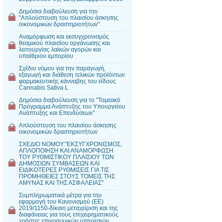
Δημόσια διαβούλευση για την
"Απλούστευση του πλαισίου άσκησης
οικονομικών δραστηριοτήτων"
Αναμόρφωση και εκσυγχρονισμός
θεσμικού πλαισίου οργάνωσης και
λειτουργίας λαϊκών αγορών και
υπαίθριου εμπορίου
Σχέδιο νόμου για την παραγωγή,
εξαγωγή και διάθεση τελικών προϊόντων
φαρμακευτικής κάνναβης του είδους
Cannabis Sativa L
Δημόσια διαβούλευση για το "Τομεακό
Πρόγραμμα Ανάπτυξης του Υπουργείου
Ανάπτυξης και Επενδύσεων"
Απλούστευση του πλαισίου άσκησης
οικονομικών δραστηριοτήτων
ΣΧΕΔΙΟ ΝΟΜΟΥ:"ΕΚΣΥΓΧΡΟΝΙΣΜΟΣ,
ΑΠΛΟΠΟΙΗΣΗ ΚΑΙ ΑΝΑΜΟΡΦΩΣΗ
ΤΟΥ ΡΥΘΜΙΣΤΙΚΟΥ ΠΛΑΙΣΙΟΥ ΤΩΝ
ΔΗΜΟΣΙΩΝ ΣΥΜΒΑΣΕΩΝ ΚΑΙ
ΕΙΔΙΚΟΤΕΡΕΣ ΡΥΘΜΙΣΕΙΣ ΓΙΑ ΤΙΣ
ΠΡΟΜΗΘΕΙΕΣ ΣΤΟΥΣ ΤΟΜΕΙΣ ΤΗΣ
ΑΜΥΝΑΣ ΚΑΙ ΤΗΣ ΑΣΦΑΛΕΙΑΣ"
Συμπληρωματικά μέτρα για την
εφαρμογή του Κανονισμού (ΕΕ)
2019/1150-δίκαιη μεταχείριση και της
διαφάνειας για τους επιχειρηματικούς
χρήστες επιγραμμικών υπηρεσιών