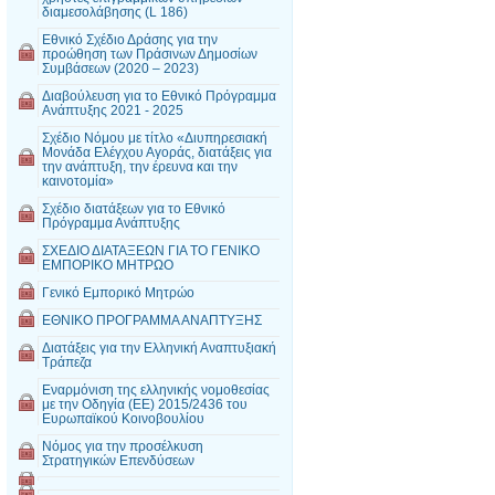
διαμεσολάβησης (L 186)
Εθνικό Σχέδιο Δράσης για την
προώθηση των Πράσινων Δημοσίων
Συμβάσεων (2020 – 2023)
Διαβούλευση για το Εθνικό Πρόγραμμα
Ανάπτυξης 2021 - 2025
Σχέδιο Νόμου με τίτλο «Διυπηρεσιακή
Μονάδα Ελέγχου Αγοράς, διατάξεις για
την ανάπτυξη, την έρευνα και την
καινοτομία»
Σχέδιο διατάξεων για το Εθνικό
Πρόγραμμα Ανάπτυξης
ΣΧΕΔΙΟ ΔΙΑΤΑΞΕΩΝ ΓΙΑ ΤΟ ΓΕΝΙΚΟ
ΕΜΠΟΡΙΚΟ ΜΗΤΡΩΟ
Γενικό Εμπορικό Μητρώο
ΕΘΝΙΚΟ ΠΡΟΓΡΑΜΜΑ ΑΝΑΠΤΥΞΗΣ
Διατάξεις για την Ελληνική Αναπτυξιακή
Τράπεζα
Εναρμόνιση της ελληνικής νομοθεσίας
με την Οδηγία (ΕΕ) 2015/2436 του
Ευρωπαϊκού Κοινοβουλίου
Νόμος για την προσέλκυση
Στρατηγικών Επενδύσεων