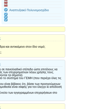
Αναπτυξιακό Πολυνομοσχέδιο
ς
ρα και αντικείμενο στον ίδιο νομό;
ς;
ς
αι σε πανελλαδικό επίπεδο ώστε επιτέλους να
κές των επιχειρηματιών λόγω χρήσης τους.
ονται τα σήματα).
ό το σύστημα του ΓΕΜΗ (που περιέχει όλες τις
που είναι βέβαιος ότι, βάσει των προηγούμενων
μοθεσία είναι σαφής για τον έλεγχο κι απόδοσή
 σύνολο των εγγεγραμμένων επιχειρήσεων στο
ς