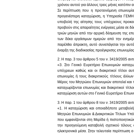
χρόνου αυτού για άλλους τρεις μήνες κατόπιν α
Σε περίπτωση που η προτεινόμενη επωνυμία 
προγενέστερη καταχώριση, η Υπηρεσία ΓΕΜΗ 
υποβολή της αίτησης τους υπόχρεους προκει
προβούν στις απαραίτητες ενέργειες μέσα σε δ
τριών μηνών από την αρχική δέσμευση της επων
των δέκα εργάσιμων ημερών από την ενημέ
παρέλθει άπρακτη, αυτό συνεπάγεται την αυτό
έναρξη της διαδικασίας προέγκρισης επωνυμίας 
2. Η παρ. 3 του άρθρου 5 του ν. 3419/2005 αντι
«3. Στο Γενικό Ευρετήριο Επωνυμιών καταχωρ
υπόχρεων καθώς και οι διακριτικοί τίτλοι α
επωνυμίες ή τους διακριτικούς τίτλους άλλ
Μέρος του Μητρώου Επωνυμιών αποτελεί και τ
καταχωρίζονται επωνυμίες και διακριτικοί τίτλ
καταχώριση αυτών στο Γενικό Ευρετήριο Επων
3. Η παρ. 1 του άρθρου 8 του ν. 3419/2005 αντι
«1. Η καταχώριση και οποιαδήποτε μεταβολή
Μητρώο Επωνυμιών & Διακριτικών Τίτλων Υπό
που εμφανίζονται στη Μερίδα ή πιστοποιητικ
την προηγούμενη καταβολή σχετικού τέλους ό
ηλεκτρονικά μέσα. Στην τελευταία περίπτωση 