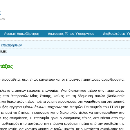
ς
εων
Ανοικτή Διακυβέρνηση
Δικτυακός Τόπος Υπουργείου
Διαβουλεύσεις Υ
 επιχειρήσεων
ξεις
τάξεις
 προστίθεται περ. γ) ως κατωτέρω και οι επόμενες περιπτώσεις αναριθμούνται
λεγχο αιτήσεων έγκρισης επωνυμίας ή/και διακριτικού τίτλου στις περιπτώσεις
ες των Υπηρεσιών Μίας Στάσης, καθώς και τη δέσμευση αυτών (διαδικασία
και διακριτικός τίτλος πρέπει να μην προσκρούει στη νομοθεσία και στα χρηστά
 των ήδη εγγεγραμμένων άλλων υπόχρεων στο Μητρώο Επωνυμιών του ΓΕΜΗ με
 μπορεί να ζητήσει η επωνυμία και ο διακριτικός τίτλος να κατοχυρωθούν στο
ς επικράτειας. Η επωνυμία ή/και ο διακριτικός τίτλος δεσμεύεται από την
 αυθημερόν ή το αργότερο την επόμενη εργάσιμη ημέρα από την υποβολή της
μευση ισχύει για χρονικό διάστημα τριών μηνών, με δυνατότητα ανανέωσης του