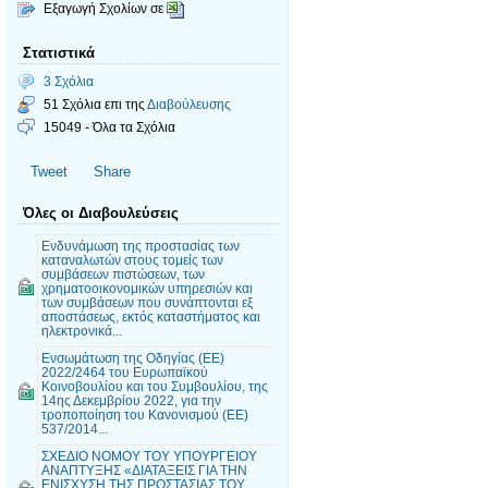
Εξαγωγή Σχολίων σε
Στατιστικά
3 Σχόλια
51 Σχόλια επι της
Διαβούλευσης
15049 - Όλα τα Σχόλια
Tweet
Share
Όλες οι Διαβουλεύσεις
Ενδυνάμωση της προστασίας των
καταναλωτών στους τομείς των
συμβάσεων πιστώσεων, των
χρηματοοικονομικών υπηρεσιών και
των συμβάσεων που συνάπτονται εξ
αποστάσεως, εκτός καταστήματος και
ηλεκτρονικά...
Ενσωμάτωση της Οδηγίας (ΕΕ)
2022/2464 του Ευρωπαϊκού
Κοινοβουλίου και του Συμβουλίου, της
14ης Δεκεμβρίου 2022, για την
τροποποίηση του Κανονισμού (ΕΕ)
537/2014...
ΣΧΕΔΙΟ ΝΟΜΟΥ ΤΟΥ ΥΠΟΥΡΓΕΙΟΥ
ΑΝΑΠΤΥΞΗΣ «ΔΙΑΤΑΞΕΙΣ ΓΙΑ ΤΗΝ
ΕΝΙΣΧΥΣΗ ΤΗΣ ΠΡΟΣΤΑΣΙΑΣ ΤΟΥ