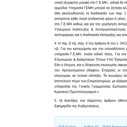
υλική (έγχαρτη) μορφή στο Γ.Ε.ΜΗ., ειδικά δε
αρμόδια Υπηρεσία ΓΕΜΗ μπορεί να ζητήσει αλλ
ήθη ακολουθώντας τη διαδικασία των παρ. 1
εισπράττει κάθε ποσό (ενδεικτικά φόρο ή τέλο
στο Γ.Ε.ΜΗ καθώς και για την χορήγηση αντι
Υπουργού Ανάπτυξης & Ανταγωνιστικότητας
λεπτομέρειες και η διαδικασία είσπραξης και 
4. Η περ. β της παρ. 4 του άρθρου 8 του ν. 341
«β. Για την καταχώριση και την οποιαδήποτε
υπηρεσία Γ.Ε.ΜΗ. ενιαίο ειδικό τέλος. Για τ
Επωνυμιών & Διακριτικών Τίτλων Υπό Έγκριση 
Εάν ο έλεγχος και η δέσμευση επωνυμίας αφορά 
του προηγούμενου εδαφίου. Εταιρείες οι ο
επωνυμίας σε τοπικό επίπεδο. Τα ανωτέρω τέλ
αποτελούν πόρο των Επιμελητηρίων, με εξαίρεσ
υπηρεσίας της Γενικής Γραμματείας Εμπορίο
Κρατικού Προϋπολογισμού.»
5. Οι διατάξεις του παρόντος άρθρου τίθε
Εφημερίδα της Κυβερνήσεως.