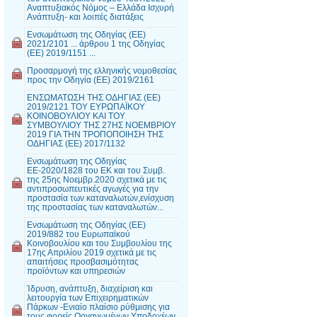
Αναπτυξιακός Νόμος – Ελλάδα Ισχυρή
Ανάπτυξη- και λοιπές διατάξεις
Ενσωμάτωση της Οδηγίας (ΕΕ)
2021/2101 ... άρθρου 1 της Οδηγίας
(ΕΕ) 2019/1151 ...
Προσαρμογή της ελληνικής νομοθεσίας
προς την Οδηγία (ΕΕ) 2019/2161
ΕΝΣΩΜΑΤΩΣΗ ΤΗΣ ΟΔΗΓΙΑΣ (ΕΕ)
2019/2121 ΤΟΥ ΕΥΡΩΠΑΪΚΟΥ
ΚΟΙΝΟΒΟΥΛΙΟΥ ΚΑΙ ΤΟΥ
ΣΥΜΒΟΥΛΙΟΥ ΤΗΣ 27ΗΣ ΝΟΕΜΒΡΙΟΥ
2019 ΓΙΑ ΤΗΝ ΤΡΟΠΟΠΟΙΗΣΗ ΤΗΣ
ΟΔΗΓΙΑΣ (ΕΕ) 2017/1132
Ενσωμάτωση της Οδηγίας
ΕΕ-2020/1828 του ΕΚ και του Συμβ.
της 25ης Νοεμβρ.2020 σχετικά με τις
αντιπροσωπευτικές αγωγές για την
προστασία των καταναλωτών,ενίσχυση
της προστασίας των καταναλωτών...
Ενσωμάτωση της Οδηγίας (ΕΕ)
2019/882 του Ευρωπαϊκού
Κοινοβουλίου και του Συμβουλίου της
17ης Απριλίου 2019 σχετικά με τις
απαιτήσεις προσβασιμότητας
προϊόντων και υπηρεσιών
Ίδρυση, ανάπτυξη, διαχείριση και
λειτουργία των Επιχειρηματικών
Πάρκων -Ενιαίο πλαίσιο ρύθμισης για
τους φορείς Οργανωμένων Υποδοχέων