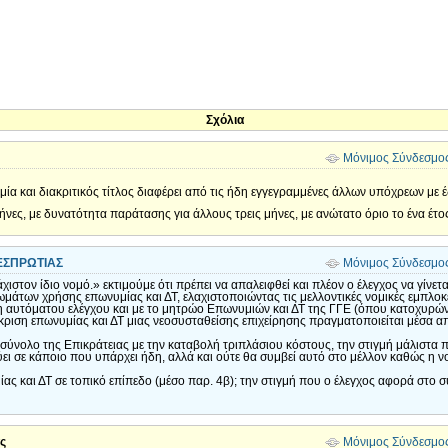
Σχόλια
Μόνιμος Σύνδεσμο
 και διακριτικός τίτλος διαφέρει από τις ήδη εγγεγραμμένες άλλων υπόχρεων με έδ
 μήνες, με δυνατότητα παράτασης για άλλους τρεις μήνες, με ανώτατο όριο το ένα έτο
ΕΣΠΡΩΤΙΑΣ
Μόνιμος Σύνδεσμο
ιστον ίδιο νομό.» εκτιμούμε ότι πρέπει να απαλειφθεί και πλέον ο έλεγχος να γίνετ
ιωμάτων χρήσης επωνυμίας και ΔΤ, ελαχιστοποιώντας τις μελλοντικές νομικές εμπλο
η αυτόματου ελέγχου και με το μητρώο Επωνυμιών και ΔΤ της ΓΓΕ (όπου κατοχυρών
ριση επωνυμίας και ΔΤ μιας νεοσυσταθείσης επιχείρησης πραγματοποιείται μέσα απ
το σύνολο της Επικράτειας με την καταβολή τριπλάσιου κόστους, την στιγμή μάλιστα 
ι σε κάποιο που υπάρχει ήδη, αλλά και ούτε θα συμβεί αυτό στο μέλλον καθώς η νο
ίας και ΔΤ σε τοπικό επίπεδο (μέσο παρ. 4β); την στιγμή που ο έλεγχος αφορά στο
ς
Μόνιμος Σύνδεσμο