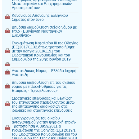
Μεταποιητικών και Επιχειρηματικών
Δραστηριοτήτων
Κανονισμός Απονομής Ελληνικού
Σήματος στον ζύθο
Δημόσια διαβούλευση σχέδιο νόμου με
τίτλο «Εξυγίανση Ναυπηγείων
Ελευσίνας»
Ενσωμάτωση Κεφαλαίου III της Οδηγίας
(ΕΕ)2017/1132,όπως τροποποιήθηκε
με την οδηγία 2019/1151 του
Ευρωπαϊκού Κοινοβουλίου και του
Συμβουλίου της 20ής Ιουνίου 2019
Αναπτυξιακός Νόμος – Ελλάδα Ισχυρή
Ανάπτυξη
Δημόσια διαβούλευση επί του σχεδίου
νόμου με τίτλο:«Ρυθμίσεις για τις
Εταιρείες - Τεχνοβλαστούς»
Στρατηγικές επενδύσεις και βελτίωση
του επενδυτικού περιβάλλοντος μέσω
της επιτάχυνσης διαδικασιών στις
ιδιωτικές και στρατηγικές επενδύσεις
Εκσυγχρονισμός του δικαίου
ανταγωνισμού για την ψηφιακή εποχή-
Τροποποίηση ν. 3959/2011 &
ενσωμάτωση της Οδηγίας (ΕΕ) 2019/1
του Ευρωπαϊκού Κοινοβουλίου και του
Συμβουλίου της 11ης Δεκεμβρίου 2018