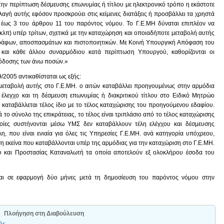
 στην περίπτωση δέσμευσης επωνυμίας ή τίτλου με ηλεκτρονικό τρόπο η εκάστοτε
αγή αυτής εφόσον προσκρούει στις κείμενες διατάξεις ή προσβάλλει τα χρηστά
 έως 3 του άρθρου 11 του παρόντος νόμου. Το Γ.Ε.ΜΗ δύναται επιπλέον να
ς κλπ) υπέρ τρίτων, σχετικά με την καταχώρηση και οποιαδήποτε μεταβολή αυτής
γράφων, αποσπασμάτων και πιστοποιητικών. Με Κοινή Υπουργική Απόφαση του
 και κάθε άλλου συναρμόδιου κατά περίπτωση Υπουργού, καθορίζονται οι
απόδοσης των άνω ποσών.»
9/2005 αντικαθίσταται ως εξής:
 μεταβολή αυτής στο Γ.Ε.ΜΗ. ο αιτών καταβάλλει προηγουμένως στην αρμόδια
ον έλεγχο και τη δέσμευση επωνυμίας ή διακριτικού τίτλου στο Ειδικό Μητρώο
καταβάλλεται τέλος ίδιο με το τέλος καταχώρισης του προηγούμενου εδαφίου.
το σύνολο της επικράτειας, το τέλος είναι τριπλάσιο από το τέλος καταχώρισης
ποίες συστήνονται μέσω ΥΜΣ δεν καταβάλλουν τέλη ελέγχου και δέσμευσης
η, που είναι ενιαία για όλες τις Υπηρεσίες Γ.Ε.ΜΗ. ανά κατηγορία υπόχρεου,
η εκείνα που καταβάλλονται υπέρ της αρμόδιας για την καταχώριση στο Γ.Ε.ΜΗ.
υ και Προστασίας Καταναλωτή τα οποία αποτελούν εξ ολοκλήρου έσοδα του
νται σε εφαρμογή δύο μήνες μετά τη δημοσίευση του παρόντος νόμου στην
Πλοήγηση στη Διαβούλευση