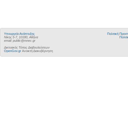
Υπουργείο Ανάπτυξης
Πολιτική Προ
Νίκης 5-7, 10180, Αθήνα
Πολιτι
email: public@mnec.gr
Δικτυακός Τόπος Διαβουλεύσεων
OpenGov.gr
Ανοικτή Διακυβέρνηση