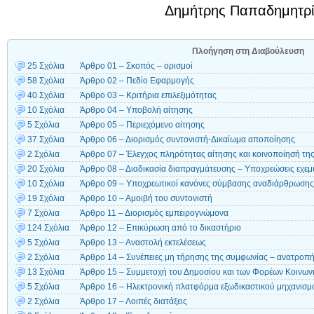
Δημήτρης Παπαδημητρ
Πλοήγηση στη Διαβούλευση
25 Σχόλια
Άρθρο 01 – Σκοπός – ορισμοί
58 Σχόλια
Άρθρο 02 – Πεδίο Εφαρμογής
40 Σχόλια
Άρθρο 03 – Κριτήρια επιλεξιμότητας
10 Σχόλια
Άρθρο 04 – Υποβολή αίτησης
5 Σχόλια
Άρθρο 05 – Περιεχόμενο αίτησης
37 Σχόλια
Άρθρο 06 – Διορισμός συντονιστή-Δικαίωμα αποποίησης
2 Σχόλια
Άρθρο 07 – Έλεγχος πληρότητας αίτησης και κοινοποίησή της
20 Σχόλια
Άρθρο 08 – Διαδικασία διαπραγμάτευσης – Υποχρεώσεις εχεμύθ
10 Σχόλια
Άρθρο 09 – Υποχρεωτικοί κανόνες σύμβασης αναδιάρθρωσης
19 Σχόλια
Άρθρο 10 – Αμοιβή του συντονιστή
7 Σχόλια
Άρθρο 11 – Διορισμός εμπειρογνώμονα
124 Σχόλια
Άρθρο 12 – Επικύρωση από το δικαστήριο
5 Σχόλια
Άρθρο 13 – Αναστολή εκτελέσεως
2 Σχόλια
Άρθρο 14 – Συνέπειες μη τήρησης της συμφωνίας – ανατροπ
13 Σχόλια
Άρθρο 15 – Συμμετοχή του Δημοσίου και των Φορέων Κοινων
5 Σχόλια
Άρθρο 16 – Ηλεκτρονική πλατφόρμα εξωδικαστικού μηχανισμ
2 Σχόλια
Άρθρο 17 – Λοιπές διατάξεις