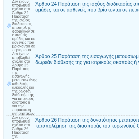
Δεν έχουν
Άρθρο 24 Παράταση της ισχύος διαδικασίας α
υποβληθεί
ομάδες και σε ασθενείς που βρίσκονται σε περ
σχόλια
στο
Άρθρο 24
Παράταση
της ισχύος
διαδικασίας
αποστολής
φαρμάκων σε
ευπαθείς
ομάδες και σε
ασθενείς που
βρίσκονται σε
περιορισμό
Δεν έχουν
Άρθρο 25 Παράταση της εισαγωγής μετουσιωμέ
υποβληθεί
δωρεάν διάθεσής της για ιατρικούς σκοπούς ή
σχόλια
στο
Άρθρο 25
Παράταση
της
εισαγωγής
μετουσιωμένης
αιθυλικής
αλκοόλης και
της δωρεάν
διάθεσής της
για ιατρικούς
σκοπούς ή
για την
παρασκευή
αντισηπτικών
Δεν έχουν
Άρθρο 26 Παράταση της δυνατότητας μετατροπ
υποβληθεί
καταπολέμηση της διασποράς του κορωνοϊού
σχόλια
στο
Άρθρο 26
Παράταση
της