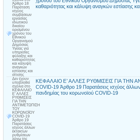
χρόνου του Εθνικού Οργανισμού Δημόσιας Υγεί
Άρθρο 18
καθαριότητας και κάλυψη αναγκών εστίασης και
Παράταση
ισχύος
συμβάσεων
εργασίας
ιδιωτικού
δικαίου
ορισμένου
χρόνου του
Εθνικού
Οργανισμού
Δημόσιας
Υγείας για
υπηρεσίες
φύλαξης και
καθαριότητας
και κάλυψη
αναγκών
εστίασης και
σίτισης
Δεν έχουν
ΚΕΦΑΛΑΙΟ Ε’ ΑΛΛΕΣ ΡΥΘΜΙΣΕΙΣ ΓΙΑ ΤΗΝ 
υποβληθεί
COVID-19 Άρθρο 19 Παρατάσεις ισχύος άλλων
σχόλια
στο
ΚΕΦΑΛΑΙΟ
πανδημίας του κορωνοϊού COVID-19
Ε’ ΑΛΛΕΣ
ΡΥΘΜΙΣΕΙΣ
ΓΙΑ ΤΗΝ
ΑΝΤΙΜΕΤΩΠΙΣΗ
ΤΟΥ
ΚΟΡΩΝΟΪΟΥ
COVID-19
Άρθρο 19
Παρατάσεις
ισχύος άλλων
έκτακτων
ρυθμίσεων
λόγω της