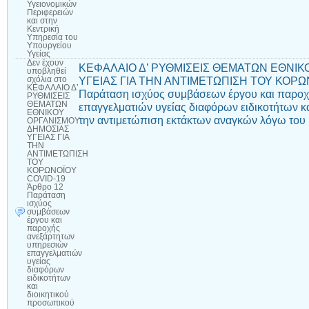
Υγειονομικών
Περιφερειών
και στην
Κεντρική
Υπηρεσία του
Υπουργείου
Υγείας
Δεν έχουν
ΚΕΦΑΛΑΙΟ Δ’ ΡΥΘΜΙΣΕΙΣ ΘΕΜΑΤΩΝ ΕΘΝΙΚ
υποβληθεί
ΥΓΕΙΑΣ ΓΙΑ ΤΗΝ ΑΝΤΙΜΕΤΩΠΙΣΗ ΤΟΥ ΚΟΡΩΝ
σχόλια
στο
ΚΕΦΑΛΑΙΟ Δ’
Παράταση ισχύος συμβάσεων έργου και παρο
ΡΥΘΜΙΣΕΙΣ
ΘΕΜΑΤΩΝ
επαγγελματιών υγείας διαφόρων ειδικοτήτων κ
ΕΘΝΙΚΟΥ
την αντιμετώπιση εκτάκτων αναγκών λόγω το
ΟΡΓΑΝΙΣΜΟΥ
ΔΗΜΟΣΙΑΣ
ΥΓΕΙΑΣ ΓΙΑ
ΤΗΝ
ΑΝΤΙΜΕΤΩΠΙΣΗ
ΤΟΥ
ΚΟΡΩΝΟΪΟΥ
COVID-19
Άρθρο 12
Παράταση
ισχύος
συμβάσεων
έργου και
παροχής
ανεξάρτητων
υπηρεσιών
επαγγελματιών
υγείας
διαφόρων
ειδικοτήτων
και
διοικητικού
προσωπικού