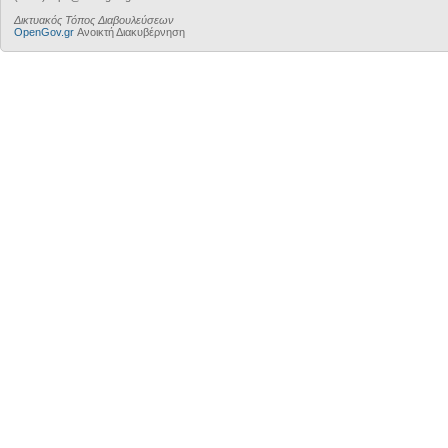
Δικτυακός Τόπος Διαβουλεύσεων
OpenGov.gr
Ανοικτή Διακυβέρνηση