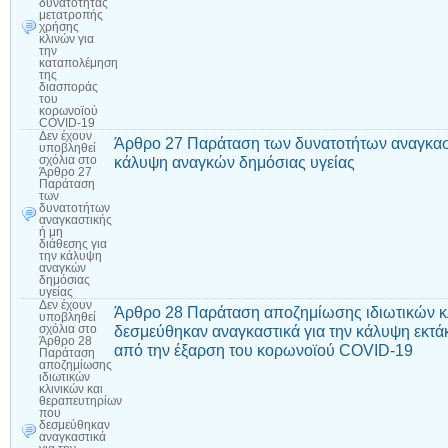
δυνατότητας
μετατροπής
χρήσης
κλινών για
την
καταπολέμηση
της
διασποράς
του
κορωνοϊού
COVID-19
Δεν έχουν
Άρθρο 27 Παράταση των δυνατοτήτων αναγκαστ
υποβληθεί
κάλυψη αναγκών δημόσιας υγείας
σχόλια
στο
Άρθρο 27
Παράταση
των
δυνατοτήτων
αναγκαστικής
ή μη
διάθεσης για
την κάλυψη
αναγκών
δημόσιας
υγείας
Δεν έχουν
Άρθρο 28 Παράταση αποζημίωσης ιδιωτικών κ
υποβληθεί
δεσμεύθηκαν αναγκαστικά για την κάλυψη εκτ
σχόλια
στο
Άρθρο 28
από την έξαρση του κορωνοϊού COVID-19
Παράταση
αποζημίωσης
ιδιωτικών
κλινικών και
θεραπευτηρίων
που
δεσμεύθηκαν
αναγκαστικά