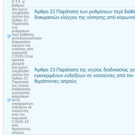
Ο.Τ.Α. α’
βαθμού
Δεν έχουν
Άρθρο 22 Παράταση των ρυθμίσεων περί διάθ
υποβληθεί
δοκιμασιών ελέγχου της νόσησης από κορωνοϊ
σχόλια
στο
Άρθρο 22
Παράταση
των
ρυθμίσεων
περί διάθεσης
αυτοδιαγνωστικών
δοκιμασιών
ελέγχου της
νόσησης από
κορωνοϊό
COVID-19 με
κρατική
μέριμνα
Δεν έχουν
Άρθρο 23 Παράταση της ισχύος διαδικασίας χ
υποβληθεί
εγκεκριμένων ενδείξεων σε νοσούντες από το
σχόλια
στο
Άρθρο 23
θεράποντες ιατρούς
Παράταση
της ισχύος
διαδικασίας
χορήγησης
φαρμάκων
εκτός
εγκεκριμένων
ενδείξεων σε
νοσούντες
από τον
κορωνοϊό
COVID-19
από
θεράποντες
ιατρούς