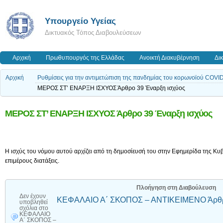
Υπουργείο Υγείας
Δικτυακός Τόπος Διαβουλεύσεων
Αρχική
Πρωθυπουργός της Ελλάδας
Ανοικτή Διακυβέρνηση
Δι
Αρχική
Ρυθμίσεις για την αντιμετώπιση της πανδημίας του κορωνοϊού COVID
ΜΕΡΟΣ ΣΤ’ ΕΝΑΡΞΗ ΙΣΧΥΟΣ Άρθρο 39 Έναρξη ισχύος
ΜΕΡΟΣ ΣΤ’ ΕΝΑΡΞΗ ΙΣΧΥΟΣ Άρθρο 39 Έναρξη ισχύος
Η ισχύς του νόμου αυτού αρχίζει από τη δημοσίευσή του στην Εφημερίδα της Κυβ
επιμέρους διατάξεις.
Πλοήγηση στη Διαβούλευση
Δεν έχουν
ΚΕΦΑΛΑΙΟ Α΄ ΣΚΟΠΟΣ – ΑΝΤΙΚΕΙΜΕΝΟ Άρθρ
υποβληθεί
σχόλια
στο
ΚΕΦΑΛΑΙΟ
Α΄ ΣΚΟΠΟΣ –