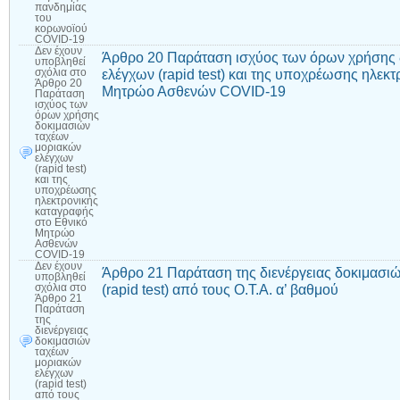
πανδημίας
του
κορωνοϊού
COVID-19
Δεν έχουν
Άρθρο 20 Παράταση ισχύος των όρων χρήσης 
υποβληθεί
ελέγχων (rapid test) και της υποχρέωσης ηλεκ
σχόλια
στο
Άρθρο 20
Μητρώο Ασθενών COVID-19
Παράταση
ισχύος των
όρων χρήσης
δοκιμασιών
ταχέων
μοριακών
ελέγχων
(rapid test)
και της
υποχρέωσης
ηλεκτρονικής
καταγραφής
στο Εθνικό
Μητρώο
Ασθενών
COVID-19
Δεν έχουν
Άρθρο 21 Παράταση της διενέργειας δοκιμασι
υποβληθεί
(rapid test) από τους Ο.Τ.Α. α’ βαθμού
σχόλια
στο
Άρθρο 21
Παράταση
της
διενέργειας
δοκιμασιών
ταχέων
μοριακών
ελέγχων
(rapid test)
από τους