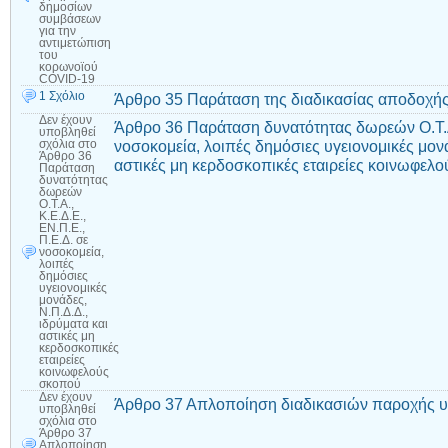
δημοσίων
συμβάσεων
για την
αντιμετώπιση
του
κορωνοϊού
COVID-19
1 Σχόλιο
Άρθρο 35 Παράταση της διαδικασίας αποδοχή
Δεν έχουν
Άρθρο 36 Παράταση δυνατότητας δωρεών Ο.Τ.Α.
υποβληθεί
νοσοκομεία, λοιπές δημόσιες υγειονομικές μονά
σχόλια
στο
Άρθρο 36
αστικές μη κερδοσκοπικές εταιρείες κοινωφελ
Παράταση
δυνατότητας
δωρεών
Ο.Τ.Α.,
Κ.Ε.Δ.Ε.,
ΕΝ.Π.Ε.,
Π.Ε.Δ. σε
νοσοκομεία,
λοιπές
δημόσιες
υγειονομικές
μονάδες,
Ν.Π.Δ.Δ.,
ιδρύματα και
αστικές μη
κερδοσκοπικές
εταιρείες
κοινωφελούς
σκοπού
Δεν έχουν
Άρθρο 37 Απλοποίηση διαδικασιών παροχής υ
υποβληθεί
σχόλια
στο
Άρθρο 37
Απλοποίηση