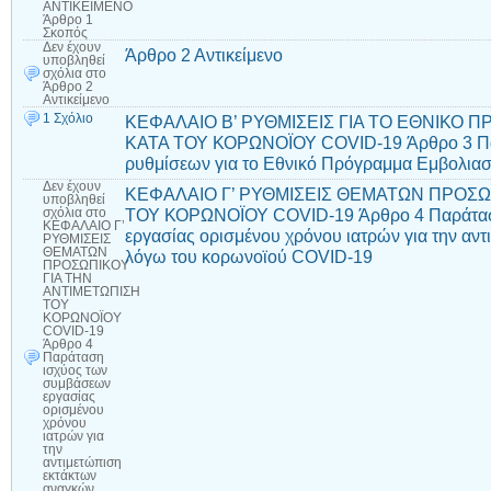
ΑΝΤΙΚΕΙΜΕΝΟ
Άρθρο 1
Σκοπός
Δεν έχουν
Άρθρο 2 Αντικείμενο
υποβληθεί
σχόλια
στο
Άρθρο 2
Αντικείμενο
1 Σχόλιο
ΚΕΦΑΛΑΙΟ Β’ ΡΥΘΜΙΣΕΙΣ ΓΙΑ ΤΟ ΕΘΝΙΚΟ
ΚΑΤΑ ΤΟΥ ΚΟΡΩΝΟΪΟΥ COVID-19 Άρθρο 3 Πα
ρυθμίσεων για το Εθνικό Πρόγραμμα Εμβολια
Δεν έχουν
ΚΕΦΑΛΑΙΟ Γ’ ΡΥΘΜΙΣΕΙΣ ΘΕΜΑΤΩΝ ΠΡΟΣΩ
υποβληθεί
ΤΟΥ ΚΟΡΩΝΟΪΟΥ COVID-19 Άρθρο 4 Παράτασ
σχόλια
στο
ΚΕΦΑΛΑΙΟ Γ’
εργασίας ορισμένου χρόνου ιατρών για την αν
ΡΥΘΜΙΣΕΙΣ
ΘΕΜΑΤΩΝ
λόγω του κορωνοϊού COVID-19
ΠΡΟΣΩΠΙΚΟΥ
ΓΙΑ ΤΗΝ
ΑΝΤΙΜΕΤΩΠΙΣΗ
ΤΟΥ
ΚΟΡΩΝΟΪΟΥ
COVID-19
Άρθρο 4
Παράταση
ισχύος των
συμβάσεων
εργασίας
ορισμένου
χρόνου
ιατρών για
την
αντιμετώπιση
εκτάκτων
αναγκών