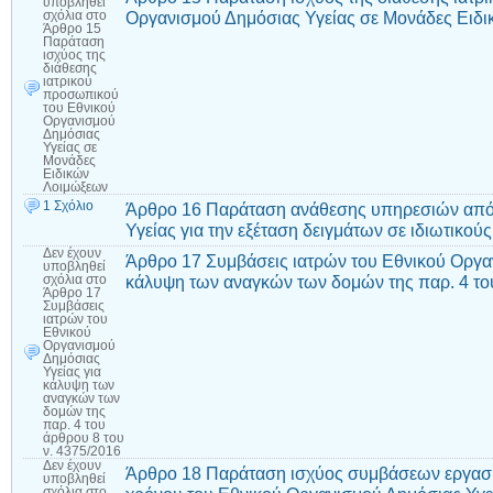
υποβληθεί
Οργανισμού Δημόσιας Υγείας σε Μονάδες Ειδ
σχόλια
στο
Άρθρο 15
Παράταση
ισχύος της
διάθεσης
ιατρικού
προσωπικού
του Εθνικού
Οργανισμού
Δημόσιας
Υγείας σε
Μονάδες
Ειδικών
Λοιμώξεων
1 Σχόλιο
Άρθρο 16 Παράταση ανάθεσης υπηρεσιών από 
Υγείας για την εξέταση δειγμάτων σε ιδιωτικο
Δεν έχουν
Άρθρο 17 Συμβάσεις ιατρών του Εθνικού Οργα
υποβληθεί
κάλυψη των αναγκών των δομών της παρ. 4 του
σχόλια
στο
Άρθρο 17
Συμβάσεις
ιατρών του
Εθνικού
Οργανισμού
Δημόσιας
Υγείας για
κάλυψη των
αναγκών των
δομών της
παρ. 4 του
άρθρου 8 του
ν. 4375/2016
Δεν έχουν
Άρθρο 18 Παράταση ισχύος συμβάσεων εργασία
υποβληθεί
σχόλια
στο