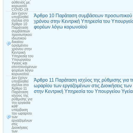
ασθενείς με
κορωνοϊό
COVID-19
Δεν έχουν
Άρθρο 10 Παράταση συμβάσεων προσωπικού ιδ
υποβληθεί
χρόνου στην Κεντρική Υπηρεσία του Υπουργεί
σχόλια
στο
Άρθρο 10
φορέων λόγω κορωνοϊού
Παράταση
συμβάσεων
προσωπικού
ιδιωτικού
δικαίου
ορισμένου
χρόνου στην
Κεντρική
Υπηρεσία του
Υπουργείου
Υγείας και
εποπτευόμενων
φορέων λόγω
κορωνοϊού
Δεν έχουν
Άρθρο 11 Παράταση ισχύος της ρύθμισης για τ
υποβληθεί
ωραρίου των εργαζομένων στις Διοικήσεις των
σχόλια
στο
Άρθρο 11
στην Κεντρική Υπηρεσία του Υπουργείου Υγεία
Παράταση
ισχύος της
ρύθμισης για
την εργασία
καθ’
υπέρβαση
του ωραρίου
των
εργαζομένων
στις
Διοικήσεις
των