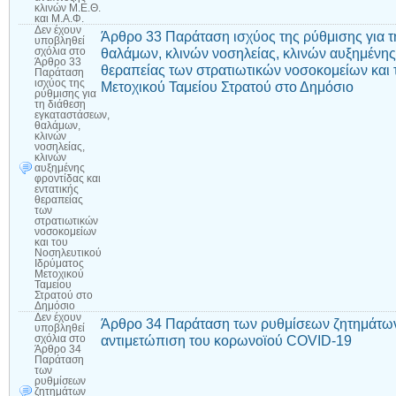
κλινών Μ.Ε.Θ.
και Μ.Α.Φ.
Δεν έχουν
Άρθρο 33 Παράταση ισχύος της ρύθμισης για τ
υποβληθεί
θαλάμων, κλινών νοσηλείας, κλινών αυξημένης 
σχόλια
στο
Άρθρο 33
θεραπείας των στρατιωτικών νοσοκομείων και 
Παράταση
ισχύος της
Μετοχικού Ταμείου Στρατού στο Δημόσιο
ρύθμισης για
τη διάθεση
εγκαταστάσεων,
θαλάμων,
κλινών
νοσηλείας,
κλινών
αυξημένης
φροντίδας και
εντατικής
θεραπείας
των
στρατιωτικών
νοσοκομείων
και του
Νοσηλευτικού
Ιδρύματος
Μετοχικού
Ταμείου
Στρατού στο
Δημόσιο
Δεν έχουν
Άρθρο 34 Παράταση των ρυθμίσεων ζητημάτω
υποβληθεί
αντιμετώπιση του κορωνοϊού COVID-19
σχόλια
στο
Άρθρο 34
Παράταση
των
ρυθμίσεων
ζητημάτων