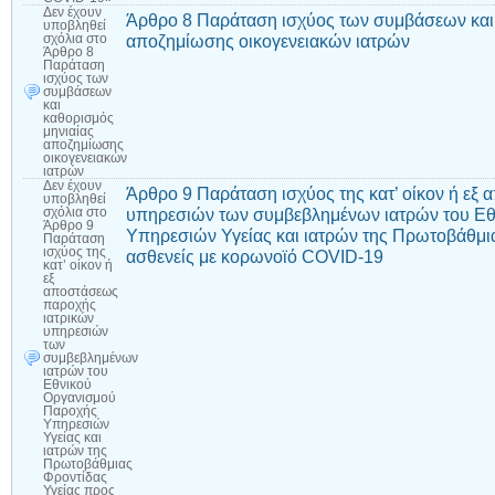
Δεν έχουν
Άρθρο 8 Παράταση ισχύος των συμβάσεων και 
υποβληθεί
αποζημίωσης οικογενειακών ιατρών
σχόλια
στο
Άρθρο 8
Παράταση
ισχύος των
συμβάσεων
και
καθορισμός
μηνιαίας
αποζημίωσης
οικογενειακών
ιατρών
Δεν έχουν
Άρθρο 9 Παράταση ισχύος της κατ’ οίκον ή εξ
υποβληθεί
υπηρεσιών των συμβεβλημένων ιατρών του Ε
σχόλια
στο
Άρθρο 9
Υπηρεσιών Υγείας και ιατρών της Πρωτοβάθμι
Παράταση
ισχύος της
ασθενείς με κορωνοϊό COVID-19
κατ’ οίκον ή
εξ
αποστάσεως
παροχής
ιατρικών
υπηρεσιών
των
συμβεβλημένων
ιατρών του
Εθνικού
Οργανισμού
Παροχής
Υπηρεσιών
Υγείας και
ιατρών της
Πρωτοβάθμιας
Φροντίδας
Υγείας προς