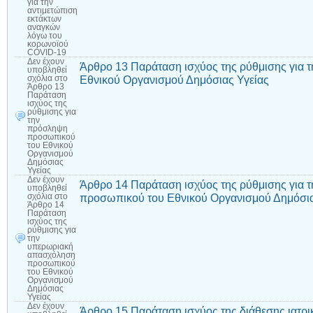
για την
αντιμετώπιση
εκτάκτων
αναγκών
λόγω του
κορωνοϊού
COVID-19
Δεν έχουν
Άρθρο 13 Παράταση ισχύος της ρύθμισης για
υποβληθεί
Εθνικού Οργανισμού Δημόσιας Υγείας
σχόλια
στο
Άρθρο 13
Παράταση
ισχύος της
ρύθμισης για
την
πρόσληψη
προσωπικού
του Εθνικού
Οργανισμού
Δημόσιας
Υγείας
Δεν έχουν
Άρθρο 14 Παράταση ισχύος της ρύθμισης για
υποβληθεί
προσωπικού του Εθνικού Οργανισμού Δημόσια
σχόλια
στο
Άρθρο 14
Παράταση
ισχύος της
ρύθμισης για
την
υπερωριακή
απασχόληση
προσωπικού
του Εθνικού
Οργανισμού
Δημόσιας
Υγείας
Δεν έχουν
Άρθρο 15 Παράταση ισχύος της διάθεσης ιατρ