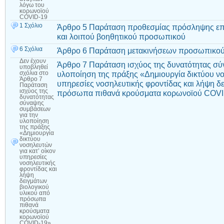
λόγω του
κορωνοϊού
COVID-19
1 Σχόλιο
Άρθρο 5 Παράταση προθεσμίας πρόσληψης επικ
και λοιπού βοηθητικού προσωπικού
6 Σχόλια
Άρθρο 6 Παράταση μετακινήσεων προσωπικο
Δεν έχουν
Άρθρο 7 Παράταση ισχύος της δυνατότητας σύ
υποβληθεί
υλοποίηση της πράξης «Δημιουργία δικτύου νο
σχόλια
στο
Άρθρο 7
υπηρεσίες νοσηλευτικής φροντίδας και λήψη δ
Παράταση
ισχύος της
πρόσωπα πιθανά κρούσματα κορωνοϊού COV
δυνατότητας
σύναψης
συμβάσεων
για την
υλοποίηση
της πράξης
«Δημιουργία
δικτύου
νοσηλευτών
για κατ’ οίκον
υπηρεσίες
νοσηλευτικής
φροντίδας και
λήψη
δειγμάτων
βιολογικού
υλικού από
πρόσωπα
πιθανά
κρούσματα
κορωνοϊού
COVID-19»