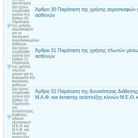
εξοπλισμού
Δεν έχουν
Άρθρο 30 Παράταση της χρήσης αεροσκαφών γι
υποβληθεί
ασθενών
σχόλια
στο
Άρθρο 30
Παράταση
της χρήσης
αεροσκαφών
για τη
διενέργεια
αεροδιακομιδών
ασθενών
Δεν έχουν
Άρθρο 31 Παράταση της χρήσης πλωτών μέσων 
υποβληθεί
ασθενών
σχόλια
στο
Άρθρο 31
Παράταση
της χρήσης
πλωτών
μέσων για τη
διακομιδή διά
θαλάσσης
ασθενών
Δεν έχουν
Άρθρο 32 Παράταση της δυνατότητας διάθεσης 
υποβληθεί
Μ.Α.Φ. και έκτακτης ανάπτυξης κλινών Μ.Ε.Θ. 
σχόλια
στο
Άρθρο 32
Παράταση
της
δυνατότητας
διάθεσης
ειδικού
εξοπλισμού
Μ.Ε.Θ. και
Μ.Α.Φ. και
έκτακτης
ανάπτυξης