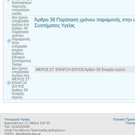
διαδικασιών
παροχής
υπηρεσιών
υγείας
Δεν έχουν
Άρθρο 38 Παράταση χρόνου παραμονής στην υ
υποβληθεί
Συστήματος Υγείας
σχόλια
στο
Άρθρο 38
Παράταση
χρόνου
παραμονής
στην
υπηρεσία
ιατρών
κλάδου
Εθνικού
Συστήματος
Υγείας
Δεν έχουν
ΜΕΡΟΣ ΣΤ’ ΕΝΑΡΞΗ ΙΣΧΥΟΣ Άρθρο 39 Έναρξη ισχύος
υποβληθεί
σχόλια
στο
ΜΕΡΟΣ ΣΤ’
ΕΝΑΡΞΗ
ΙΣΧΥΟΣ
Άρθρο 39
Έναρξη
ισχύος
Υπουργείο Υγείας
Πολιτική Προ
Αριστοτέλους 17, Αθήνα 104 33
Πολιτι
Τηλ: 2132161000
email Υπευθύνου Προστασίας Δεδομένων
(DPO): dpo@moh.gov.gr