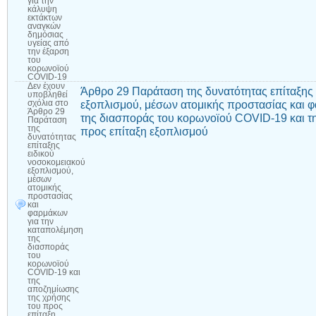
για την
κάλυψη
εκτάκτων
αναγκών
δημόσιας
υγείας από
την έξαρση
του
κορωνοϊού
COVID-19
Δεν έχουν
Άρθρο 29 Παράταση της δυνατότητας επίταξης 
υποβληθεί
εξοπλισμού, μέσων ατομικής προστασίας και 
σχόλια
στο
Άρθρο 29
της διασποράς του κορωνοϊού COVID-19 και τ
Παράταση
της
προς επίταξη εξοπλισμού
δυνατότητας
επίταξης
ειδικού
νοσοκομειακού
εξοπλισμού,
μέσων
ατομικής
προστασίας
και
φαρμάκων
για την
καταπολέμηση
της
διασποράς
του
κορωνοϊού
COVID-19 και
της
αποζημίωσης
της χρήσης
του προς
επίταξη