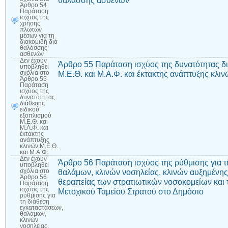
θαλάσσης ασθενών
Άρθρο 54
Παράταση
ισχύος της
χρήσης
πλωτών
μέσων για τη
διακομιδή διά
θαλάσσης
ασθενών
Δεν έχουν
Άρθρο 55 Παράταση ισχύος της δυνατότητας δι
υποβληθεί
Μ.Ε.Θ. και Μ.Α.Φ. και έκτακτης ανάπτυξης κλιν
σχόλια
στο
Άρθρο 55
Παράταση
ισχύος της
δυνατότητας
διάθεσης
ειδικού
εξοπλισμού
Μ.Ε.Θ. και
Μ.Α.Φ. και
έκτακτης
ανάπτυξης
κλινών Μ.Ε.Θ.
και Μ.Α.Φ.
Δεν έχουν
Άρθρο 56 Παράταση ισχύος της ρύθμισης για τ
υποβληθεί
θαλάμων, κλινών νοσηλείας, κλινών αυξημένης 
σχόλια
στο
Άρθρο 56
θεραπείας των στρατιωτικών νοσοκομείων και 
Παράταση
ισχύος της
Μετοχικού Ταμείου Στρατού στο Δημόσιο
ρύθμισης για
τη διάθεση
εγκαταστάσεων,
θαλάμων,
κλινών
νοσηλείας,