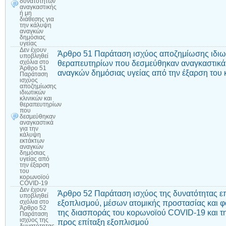
δυνατοτήτων
αναγκαστικής
ή μη
διάθεσης για
την κάλυψη
αναγκών
δημόσιας
υγείας
Δεν έχουν
Άρθρο 51 Παράταση ισχύος αποζημίωσης ιδιωτ
υποβληθεί
θεραπευτηρίων που δεσμεύθηκαν αναγκαστικά 
σχόλια
στο
Άρθρο 51
αναγκών δημόσιας υγείας από την έξαρση το
Παράταση
ισχύος
αποζημίωσης
ιδιωτικών
κλινικών και
θεραπευτηρίων
που
δεσμεύθηκαν
αναγκαστικά
για την
κάλυψη
εκτάκτων
αναγκών
δημόσιας
υγείας από
την έξαρση
του
κορωνοϊού
COVID-19
Δεν έχουν
Άρθρο 52 Παράταση ισχύος της δυνατότητας επ
υποβληθεί
εξοπλισμού, μέσων ατομικής προστασίας και 
σχόλια
στο
Άρθρο 52
της διασποράς του κορωνοϊού COVID-19 και τ
Παράταση
ισχύος της
προς επίταξη εξοπλισμού