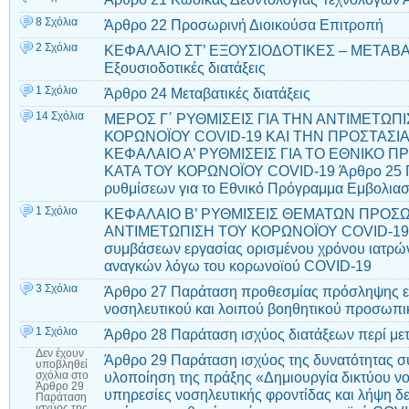
8 Σχόλια
Άρθρο 22 Προσωρινή Διοικούσα Επιτροπή
2 Σχόλια
ΚΕΦΑΛΑΙΟ ΣΤ’ ΕΞΟΥΣΙΟΔΟΤΙΚΕΣ – ΜΕΤΑΒΑΤ
Εξουσιοδοτικές διατάξεις
1 Σχόλιο
Άρθρο 24 Μεταβατικές διατάξεις
14 Σχόλια
ΜΕΡΟΣ Γ΄ ΡΥΘΜΙΣΕΙΣ ΓΙΑ ΤΗΝ ΑΝΤΙΜΕΤΩΠ
ΚΟΡΩΝΟΪΟΥ COVID-19 ΚΑΙ ΤΗΝ ΠΡΟΣΤΑΣΙΑ
ΚΕΦΑΛΑΙΟ Α’ ΡΥΘΜΙΣΕΙΣ ΓΙΑ ΤΟ ΕΘΝΙΚΟ
ΚΑΤΑ ΤΟΥ ΚΟΡΩΝΟΪΟΥ COVID-19 Άρθρο 25 Π
ρυθμίσεων για το Εθνικό Πρόγραμμα Εμβολια
1 Σχόλιο
ΚΕΦΑΛΑΙΟ Β’ ΡΥΘΜΙΣΕΙΣ ΘΕΜΑΤΩΝ ΠΡΟΣΩ
ΑΝΤΙΜΕΤΩΠΙΣΗ ΤΟΥ ΚΟΡΩΝΟΪΟΥ COVID-19 Ά
συμβάσεων εργασίας ορισμένου χρόνου ιατρών
αναγκών λόγω του κορωνοϊού COVID-19
3 Σχόλια
Άρθρο 27 Παράταση προθεσμίας πρόσληψης επ
νοσηλευτικού και λοιπού βοηθητικού προσωπι
1 Σχόλιο
Άρθρο 28 Παράταση ισχύος διατάξεων περί μ
Δεν έχουν
Άρθρο 29 Παράταση ισχύος της δυνατότητας 
υποβληθεί
υλοποίηση της πράξης «Δημιουργία δικτύου νο
σχόλια
στο
Άρθρο 29
υπηρεσίες νοσηλευτικής φροντίδας και λήψη δ
Παράταση
ισχύος της