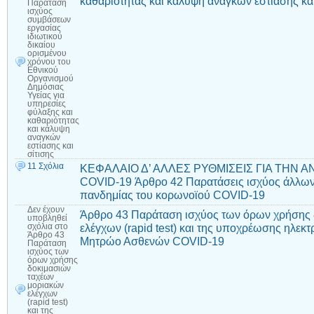
καθαριότητας και κάλυψη αναγκών εστίασης και
Παράταση
ισχύος
συμβάσεων
εργασίας
ιδιωτικού
δικαίου
ορισμένου
χρόνου του
Εθνικού
Οργανισμού
Δημόσιας
Υγείας για
υπηρεσίες
φύλαξης και
καθαριότητας
και κάλυψη
αναγκών
εστίασης και
σίτισης
11 Σχόλια
ΚΕΦΑΛΑΙΟ Δ’ ΑΛΛΕΣ ΡΥΘΜΙΣΕΙΣ ΓΙΑ ΤΗΝ 
COVID-19 Άρθρο 42 Παρατάσεις ισχύος άλλων
πανδημίας του κορωνοϊού COVID-19
Δεν έχουν
Άρθρο 43 Παράταση ισχύος των όρων χρήσης 
υποβληθεί
ελέγχων (rapid test) και της υποχρέωσης ηλεκ
σχόλια
στο
Άρθρο 43
Μητρώο Ασθενών COVID-19
Παράταση
ισχύος των
όρων χρήσης
δοκιμασιών
ταχέων
μοριακών
ελέγχων
(rapid test)
και της