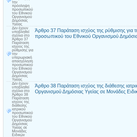
την
πρόσληψη
προσωπικού
του Εθνικού
Οργανισμού
Δημόσιας
Υγείας
Δεν έχουν
Άρθρο 37 Παράταση ισχύος της ρύθμισης για
υποβληθεί
προσωπικού του Εθνικού Οργανισμού Δημόσια
σχόλια
στο
Άρθρο 37
Παράταση
ισχύος της
ρύθμισης για
την
υπερωριακή
απασχόληση
προσωπικού
του Εθνικού
Οργανισμού
Δημόσιας
Υγείας
Δεν έχουν
Άρθρο 38 Παράταση ισχύος της διάθεσης ιατρ
υποβληθεί
Οργανισμού Δημόσιας Υγείας σε Μονάδες Ειδ
σχόλια
στο
Άρθρο 38
Παράταση
ισχύος της
διάθεσης
ιατρικού
προσωπικού
του Εθνικού
Οργανισμού
Δημόσιας
Υγείας σε
Μονάδες
Ειδικών