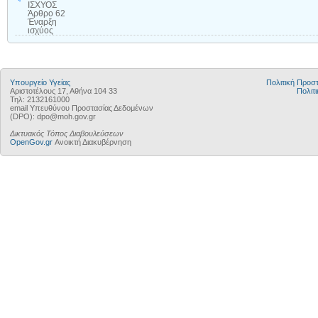
ΙΣΧΥΟΣ
Άρθρο 62
Έναρξη
ισχύος
Υπουργείο Υγείας
Πολιτική Προ
Αριστοτέλους 17, Αθήνα 104 33
Πολιτι
Τηλ: 2132161000
email Υπευθύνου Προστασίας Δεδομένων
(DPO): dpo@moh.gov.gr
Δικτυακός Τόπος Διαβουλεύσεων
OpenGov.gr
Ανοικτή Διακυβέρνηση