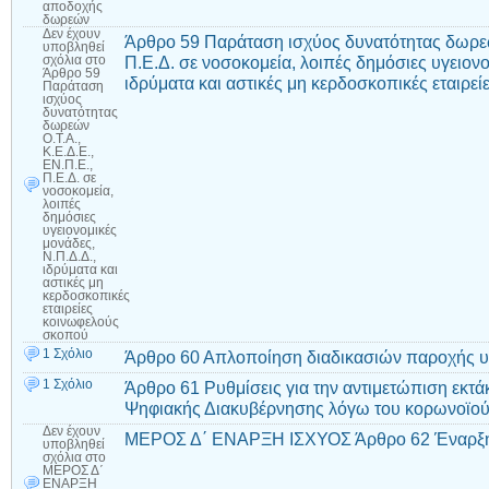
αποδοχής
δωρεών
Δεν έχουν
Άρθρο 59 Παράταση ισχύος δυνατότητας δωρεών
υποβληθεί
Π.Ε.Δ. σε νοσοκομεία, λοιπές δημόσιες υγειονο
σχόλια
στο
Άρθρο 59
ιδρύματα και αστικές μη κερδοσκοπικές εταιρε
Παράταση
ισχύος
δυνατότητας
δωρεών
Ο.Τ.Α.,
Κ.Ε.Δ.Ε.,
ΕΝ.Π.Ε.,
Π.Ε.Δ. σε
νοσοκομεία,
λοιπές
δημόσιες
υγειονομικές
μονάδες,
Ν.Π.Δ.Δ.,
ιδρύματα και
αστικές μη
κερδοσκοπικές
εταιρείες
κοινωφελούς
σκοπού
1 Σχόλιο
Άρθρο 60 Απλοποίηση διαδικασιών παροχής υ
1 Σχόλιο
Άρθρο 61 Ρυθμίσεις για την αντιμετώπιση εκτ
Ψηφιακής Διακυβέρνησης λόγω του κορωνοϊο
Δεν έχουν
ΜΕΡΟΣ Δ΄ ΕΝΑΡΞΗ ΙΣΧΥΟΣ Άρθρο 62 Έναρξη
υποβληθεί
σχόλια
στο
ΜΕΡΟΣ Δ΄
ΕΝΑΡΞΗ