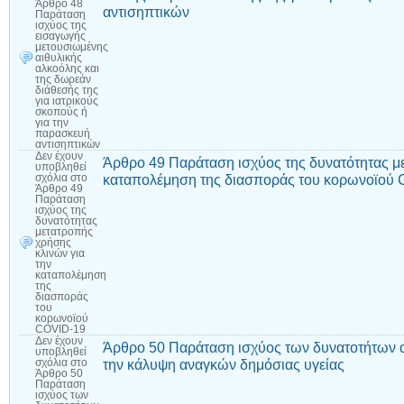
Άρθρο 48
αντισηπτικών
Παράταση
ισχύος της
εισαγωγής
μετουσιωμένης
αιθυλικής
αλκοόλης και
της δωρεάν
διάθεσής της
για ιατρικούς
σκοπούς ή
για την
παρασκευή
αντισηπτικών
Δεν έχουν
Άρθρο 49 Παράταση ισχύος της δυνατότητας με
υποβληθεί
καταπολέμηση της διασποράς του κορωνοϊού
σχόλια
στο
Άρθρο 49
Παράταση
ισχύος της
δυνατότητας
μετατροπής
χρήσης
κλινών για
την
καταπολέμηση
της
διασποράς
του
κορωνοϊού
COVID-19
Δεν έχουν
Άρθρο 50 Παράταση ισχύος των δυνατοτήτων α
υποβληθεί
την κάλυψη αναγκών δημόσιας υγείας
σχόλια
στο
Άρθρο 50
Παράταση
ισχύος των