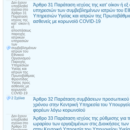
Δεν έχουν
Άρθρο 31 Παράταση ισχύος της κατ’ οίκον ή ε
υποβληθεί
υπηρεσιών των συμβεβλημένων ιατρών του Ε
σχόλια
στο
Άρθρο 31
Υπηρεσιών Υγείας και ιατρών της Πρωτοβάθμι
Παράταση
ισχύος της
ασθενείς με κορωνοϊό COVID-19
κατ’ οίκον ή
εξ
αποστάσεως
παροχής
ιατρικών
υπηρεσιών
των
συμβεβλημένων
ιατρών του
Εθνικού
Οργανισμού
Παροχής
Υπηρεσιών
Υγείας και
ιατρών της
Πρωτοβάθμιας
Φροντίδας
Υγείας προς
ασθενείς με
κορωνοϊό
COVID-19
2 Σχόλια
Άρθρο 32 Παράταση συμβάσεων προσωπικού ιδ
χρόνου στην Κεντρική Υπηρεσία του Υπουργεί
φορέων λόγω κορωνοϊού
Δεν έχουν
Άρθρο 33 Παράταση ισχύος της ρύθμισης για τ
υποβληθεί
ωραρίου των εργαζομένων στις Διοικήσεις των
σχόλια
στο
Άρθρο 33
στην Κεντρική Υπηρεσία του Υπουργείου Υγεία