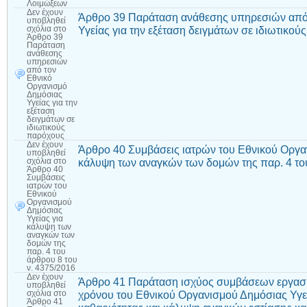
Λοιμώξεων
Δεν έχουν
Άρθρο 39 Παράταση ανάθεσης υπηρεσιών από 
υποβληθεί
Υγείας για την εξέταση δειγμάτων σε ιδιωτικο
σχόλια
στο
Άρθρο 39
Παράταση
ανάθεσης
υπηρεσιών
από τον
Εθνικό
Οργανισμό
Δημόσιας
Υγείας για την
εξέταση
δειγμάτων σε
ιδιωτικούς
παρόχους
Δεν έχουν
Άρθρο 40 Συμβάσεις ιατρών του Εθνικού Οργα
υποβληθεί
κάλυψη των αναγκών των δομών της παρ. 4 του
σχόλια
στο
Άρθρο 40
Συμβάσεις
ιατρών του
Εθνικού
Οργανισμού
Δημόσιας
Υγείας για
κάλυψη των
αναγκών των
δομών της
παρ. 4 του
άρθρου 8 του
ν. 4375/2016
Δεν έχουν
Άρθρο 41 Παράταση ισχύος συμβάσεων εργασία
υποβληθεί
χρόνου του Εθνικού Οργανισμού Δημόσιας Υγεί
σχόλια
στο
Άρθρο 41