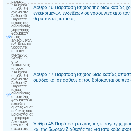
μέριμνα
Δεν έχουν
Άρθρο 46 Παράταση ισχύος της διαδικασίας χ
υποβληθεί
εγκεκριμένων ενδείξεων σε νοσούντες από το
σχόλια
στο
Άρθρο 46
θεράποντες ιατρούς
Παράταση
ισχύος της
διαδικασίας
χορήγησης
φαρμάκων
εκτός
εγκεκριμένων
ενδείξεων σε
νοσούντες
από τον
κορωνοϊό
COVID-19
από
θεράποντες
ιατρούς
Δεν έχουν
Άρθρο 47 Παράταση ισχύος διαδικασίας αποσ
υποβληθεί
ομάδες και σε ασθενείς που βρίσκονται σε περ
σχόλια
στο
Άρθρο 47
Παράταση
ισχύος
διαδικασίας
αποστολής
φαρμάκων σε
ευπαθείς
ομάδες και σε
ασθενείς που
βρίσκονται σε
περιορισμό
Δεν έχουν
Άρθρο 48 Παράταση ισχύος της εισαγωγής μετ
υποβληθεί
και της δωρεάν διάθεσής της για ιατρικούς σκ
σχόλια
στο