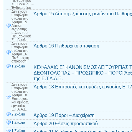
Πειθαρχικού
Συμβουλίου –
Ένδικα μέσα
Δεν έχουν
Άρθρο 15 Αίτηση εξαίρεσης μελών του Πειθαρ
υποβληθεί
σχόλια
στο
Άρθρο 15
Αίτηση
εξαίρεσης
μελών του
Πειθαρχικού
Συμβουλίου
Δεν έχουν
Άρθρο 16 Πειθαρχική απόφαση
υποβληθεί
σχόλια
στο
Άρθρο 16
Πειθαρχική
απόφαση
1 Σχόλιο
ΚΕΦΑΛΑΙΟ Ε΄ ΚΑΝΟΝΙΣΜΟΣ ΛΕΙΤΟΥΡΓΙΑΣ ΤΗ
ΔΕΟΝΤΟΛΟΓΙΑΣ – ΠΡΟΣΩΠΙΚΟ – ΠΟΡΟΙ Άρθρο
της Ε.Τ.Α.Α.Ε.
Δεν έχουν
Άρθρο 18 Επιτροπές και ομάδες εργασίας Ε.Τ.
υποβληθεί
σχόλια
στο
Άρθρο 18
Επιτροπές
και ομάδες
εργασίας
Ε.Τ.Α.Α.Ε.
2 Σχόλια
Άρθρο 19 Πόροι – Διαχείριση
1 Σχόλιο
Άρθρο 20 Θέσεις προσωπικού
1 Σχόλιο
Άρθρο 21 Κώδικας Δεοντολογίας Τεχνολόγων Α