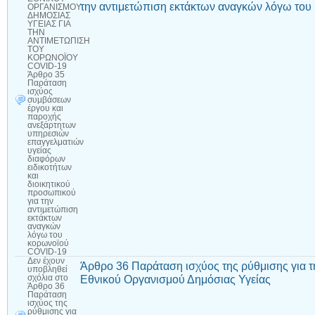
την αντιμετώπιση εκτάκτων αναγκών λόγω το
ΟΡΓΑΝΙΣΜΟΥ
ΔΗΜΟΣΙΑΣ
ΥΓΕΙΑΣ ΓΙΑ
ΤΗΝ
ΑΝΤΙΜΕΤΩΠΙΣΗ
ΤΟΥ
ΚΟΡΩΝΟΪΟΥ
COVID-19
Άρθρο 35
Παράταση
ισχύος
συμβάσεων
έργου και
παροχής
ανεξάρτητων
υπηρεσιών
επαγγελματιών
υγείας
διαφόρων
ειδικοτήτων
και
διοικητικού
προσωπικού
για την
αντιμετώπιση
εκτάκτων
αναγκών
λόγω του
κορωνοϊού
COVID-19
Δεν έχουν
Άρθρο 36 Παράταση ισχύος της ρύθμισης για
υποβληθεί
Εθνικού Οργανισμού Δημόσιας Υγείας
σχόλια
στο
Άρθρο 36
Παράταση
ισχύος της
ρύθμισης για