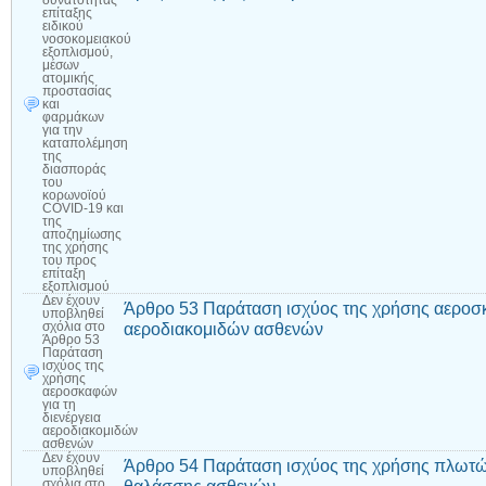
δυνατότητας
επίταξης
ειδικού
νοσοκομειακού
εξοπλισμού,
μέσων
ατομικής
προστασίας
και
φαρμάκων
για την
καταπολέμηση
της
διασποράς
του
κορωνοϊού
COVID-19 και
της
αποζημίωσης
της χρήσης
του προς
επίταξη
εξοπλισμού
Δεν έχουν
Άρθρο 53 Παράταση ισχύος της χρήσης αεροσκ
υποβληθεί
αεροδιακομιδών ασθενών
σχόλια
στο
Άρθρο 53
Παράταση
ισχύος της
χρήσης
αεροσκαφών
για τη
διενέργεια
αεροδιακομιδών
ασθενών
Δεν έχουν
Άρθρο 54 Παράταση ισχύος της χρήσης πλωτών
υποβληθεί
σχόλια
στο