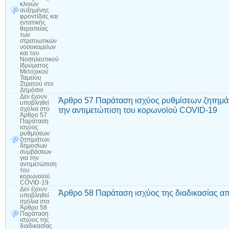
κλινών
αυξημένης
φροντίδας και
εντατικής
θεραπείας
των
στρατιωτικών
νοσοκομείων
και του
Νοσηλευτικού
Ιδρύματος
Μετοχικού
Ταμείου
Στρατού στο
Δημόσιο
Δεν έχουν
Άρθρο 57 Παράταση ισχύος ρυθμίσεων ζητημ
υποβληθεί
την αντιμετώπιση του κορωνοϊού COVID-19
σχόλια
στο
Άρθρο 57
Παράταση
ισχύος
ρυθμίσεων
ζητημάτων
δημοσίων
συμβάσεων
για την
αντιμετώπιση
του
κορωνοϊού
COVID-19
Δεν έχουν
Άρθρο 58 Παράταση ισχύος της διαδικασίας 
υποβληθεί
σχόλια
στο
Άρθρο 58
Παράταση
ισχύος της
διαδικασίας