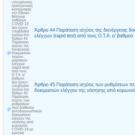
υποχρέωσης
ηλεκτρονικής
καταγραφής
στο Εθνικό
Μητρώο
Ασθενών
COVID-19
Δεν έχουν
Άρθρο 44 Παράταση ισχύος της διενέργειας δ
υποβληθεί
ελέγχων (rapid test) από τους Ο.Τ.Α. α’ βαθμού
σχόλια
στο
Άρθρο 44
Παράταση
ισχύος της
διενέργειας
δοκιμασιών
ταχέων
μοριακών
ελέγχων
(rapid test)
από τους
Ο.Τ.Α. α’
βαθμού
Δεν έχουν
Άρθρο 45 Παράταση ισχύος των ρυθμίσεων πε
υποβληθεί
δοκιμασιών ελέγχου της νόσησης από κορωνοϊ
σχόλια
στο
Άρθρο 45
Παράταση
ισχύος των
ρυθμίσεων
περί διάθεσης
αυτοδιαγνωστικών
δοκιμασιών
ελέγχου της
νόσησης από
κορωνοϊό
COVID-19 με
κρατική