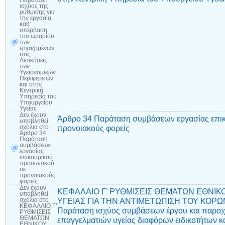
Παράταση
ισχύος της
ρύθμισης για
την εργασία
καθ’
υπέρβαση
του ωραρίου
των
εργαζομένων
στις
Διοικήσεις
των
Υγειονομικών
Περιφερειών
και στην
Κεντρική
Υπηρεσία του
Υπουργείου
Υγείας
Δεν έχουν
Άρθρο 34 Παράταση συμβάσεων εργασίας επι
υποβληθεί
προνοιακούς φορείς
σχόλια
στο
Άρθρο 34
Παράταση
συμβάσεων
εργασίας
επικουρικού
προσωπικού
σε
προνοιακούς
φορείς
Δεν έχουν
ΚΕΦΑΛΑΙΟ Γ’ ΡΥΘΜΙΣΕΙΣ ΘΕΜΑΤΩΝ ΕΘΝΙΚ
υποβληθεί
ΥΓΕΙΑΣ ΓΙΑ ΤΗΝ ΑΝΤΙΜΕΤΩΠΙΣΗ ΤΟΥ ΚΟΡΩΝ
σχόλια
στο
ΚΕΦΑΛΑΙΟ Γ’
Παράταση ισχύος συμβάσεων έργου και παρο
ΡΥΘΜΙΣΕΙΣ
ΘΕΜΑΤΩΝ
επαγγελματιών υγείας διαφόρων ειδικοτήτων κ
ΕΘΝΙΚΟΥ