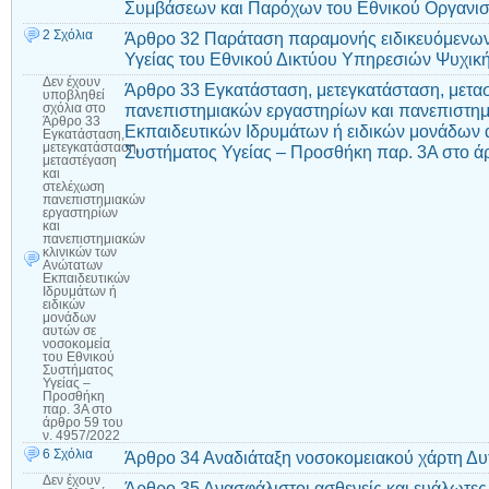
Συμβάσεων και Παρόχων του Εθνικού Οργανι
2 Σχόλια
Άρθρο 32 Παράταση παραμονής ειδικευόμενω
Υγείας του Εθνικού Δικτύου Υπηρεσιών Ψυχική
Δεν έχουν
Άρθρο 33 Εγκατάσταση, μετεγκατάσταση, μετα
υποβληθεί
πανεπιστημιακών εργαστηρίων και πανεπιστη
σχόλια
στο
Άρθρο 33
Εκπαιδευτικών Ιδρυμάτων ή ειδικών μονάδων 
Εγκατάσταση,
μετεγκατάσταση,
Συστήματος Υγείας – Προσθήκη παρ. 3Α στο άρ
μεταστέγαση
και
στελέχωση
πανεπιστημιακών
εργαστηρίων
και
πανεπιστημιακών
κλινικών των
Ανώτατων
Εκπαιδευτικών
Ιδρυμάτων ή
ειδικών
μονάδων
αυτών σε
νοσοκομεία
του Εθνικού
Συστήματος
Υγείας –
Προσθήκη
παρ. 3Α στο
άρθρο 59 του
ν. 4957/2022
6 Σχόλια
Άρθρο 34 Αναδιάταξη νοσοκομειακού χάρτη Δυτ
Δεν έχουν
Άρθρο 35 Ανασφάλιστοι ασθενείς και ευάλωτες