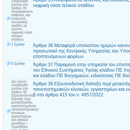
υποβληθεί
νεφρική νόσο τελικού σταδίου
σχόλια
στο
Άρθρο 35
Ανασφάλιστοι
ασθενείς και
ευάλωτες
κοινωνικές
ομάδες με
χρόνια
νεφρική νόσο
τελικού
σταδίου
1 Σχόλιο
Άρθρο 36 Μεταφορά υπολοίπου ημερών κανονική
προσωπικό της Κεντρικής Υπηρεσίας του Υπου
εποπτευόμενων φορέων
5 Σχόλια
Άρθρο 37 Παραμονή στην υπηρεσία του επιστη
του Εθνικού Συστήματος Υγείας κλάδου ΠΕ Χη
και κλάδου ΠΕ Βιοχημικών, ειδικότητας ΠΕ Βι
Δεν έχουν
Άρθρο 38 Εξουσιοδοτική διάταξη περί μεταστ
υποβληθεί
πανεπιστημιακών κλινικών, εργαστηρίων και 
σχόλια
στο
Άρθρο 38
5 στο άρθρο 415 του ν. 4957/2022
Εξουσιοδοτική
διάταξη περί
μεταστέγασης
εγκατεστημένων
πανεπιστημιακών
κλινικών,
εργαστηρίων
και ειδικών
μονάδων –
Προσθήκη