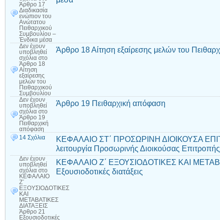
Άρθρο 17
Διαδικασία
ενώπιον του
Ανώτατου
Πειθαρχικού
Συμβουλίου –
Ένδικα μέσα
Δεν έχουν
Άρθρο 18 Αίτηση εξαίρεσης μελών του Πειθαρ
υποβληθεί
σχόλια
στο
Άρθρο 18
Αίτηση
εξαίρεσης
μελών του
Πειθαρχικού
Συμβουλίου
Δεν έχουν
Άρθρο 19 Πειθαρχική απόφαση
υποβληθεί
σχόλια
στο
Άρθρο 19
Πειθαρχική
απόφαση
14 Σχόλια
ΚΕΦΑΛΑΙΟ ΣΤ΄ ΠΡΟΣΩΡΙΝΗ ΔΙΟΙΚΟΥΣΑ ΕΠΙΤΡ
λειτουργία Προσωρινής Διοικούσας Επιτροπής
Δεν έχουν
ΚΕΦΑΛΑΙΟ Ζ΄ ΕΞΟΥΣΙΟΔΟΤΙΚΕΣ ΚΑΙ ΜΕΤΑΒΑ
υποβληθεί
Εξουσιοδοτικές διατάξεις
σχόλια
στο
ΚΕΦΑΛΑΙΟ
Ζ΄
ΕΞΟΥΣΙΟΔΟΤΙΚΕΣ
ΚΑΙ
ΜΕΤΑΒΑΤΙΚΕΣ
ΔΙΑΤΑΞΕΙΣ
Άρθρο 21
Εξουσιοδοτικές