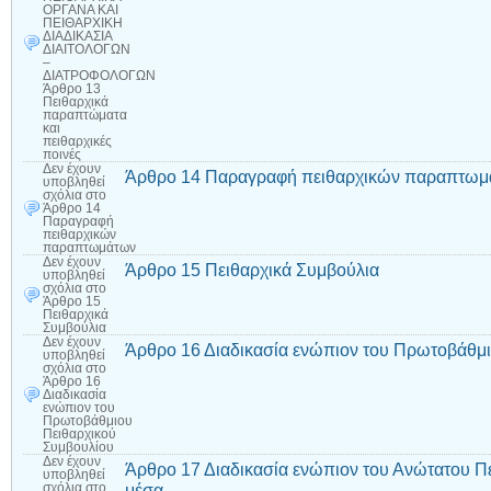
ΟΡΓΑΝΑ ΚΑΙ
ΠΕΙΘΑΡΧΙΚΗ
ΔΙΑΔΙΚΑΣΙΑ
ΔΙΑΙΤΟΛΟΓΩΝ
–
ΔΙΑΤΡΟΦΟΛΟΓΩΝ
Άρθρο 13
Πειθαρχικά
παραπτώματα
και
πειθαρχικές
ποινές
Δεν έχουν
Άρθρο 14 Παραγραφή πειθαρχικών παραπτωμ
υποβληθεί
σχόλια
στο
Άρθρο 14
Παραγραφή
πειθαρχικών
παραπτωμάτων
Δεν έχουν
Άρθρο 15 Πειθαρχικά Συμβούλια
υποβληθεί
σχόλια
στο
Άρθρο 15
Πειθαρχικά
Συμβούλια
Δεν έχουν
Άρθρο 16 Διαδικασία ενώπιον του Πρωτοβάθμ
υποβληθεί
σχόλια
στο
Άρθρο 16
Διαδικασία
ενώπιον του
Πρωτοβάθμιου
Πειθαρχικού
Συμβουλίου
Δεν έχουν
Άρθρο 17 Διαδικασία ενώπιον του Ανώτατου Π
υποβληθεί
μέσα
σχόλια
στο