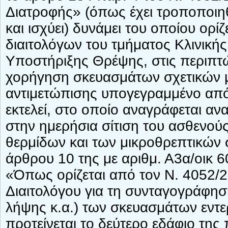
Διατροφής» (όπως έχει τροποποιηθ
και ισχύει) δυνάμει του οποίου ορί
διαιτολόγων του τμήματος Κλινική
Υποστήριξης Θρέψης, στις περιπτώ
χορήγηση σκευασμάτων σχετικών με
αντιμετώπισης υπογεγραμμένο από
εκτελεί, στο οποίο αναγράφεται α
στην ημερήσια σίτιση του ασθενού
θερμίδων και των μικροθρεπτικών 
άρθρου 10 της με αριθμ. Α3α/οικ 
«Όπως ορίζεται από τον Ν. 4052/
Διαιτολόγου για τη συνταγογράφησ
λήψης κ.α.) των σκευασμάτων εντ
προτείνεται το δεύτερο εδάφιο τη