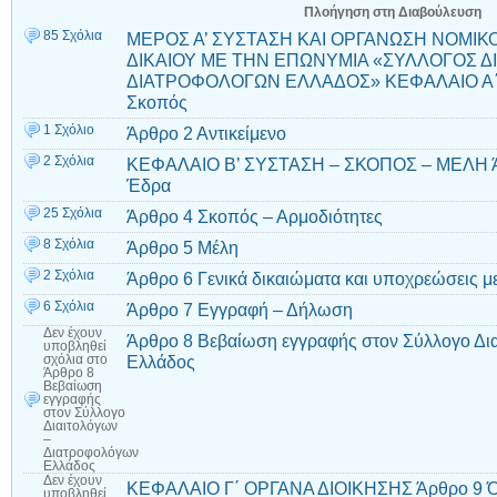
Πλοήγηση στη Διαβούλευση
85 Σχόλια
ΜΕΡΟΣ Α’ ΣΥΣΤΑΣΗ ΚΑΙ ΟΡΓΑΝΩΣΗ ΝΟΜΙ
ΔΙΚΑΙΟΥ ΜΕ ΤΗΝ ΕΠΩΝΥΜΙΑ «ΣΥΛΛΟΓΟΣ Δ
ΔΙΑΤΡΟΦΟΛΟΓΩΝ ΕΛΛΑΔΟΣ» ΚΕΦΑΛΑΙΟ Α΄ Γ
Σκοπός
1 Σχόλιο
Άρθρο 2 Αντικείμενο
2 Σχόλια
ΚΕΦΑΛΑΙΟ Β’ ΣΥΣΤΑΣΗ – ΣΚΟΠΟΣ – ΜΕΛΗ Άρ
Έδρα
25 Σχόλια
Άρθρο 4 Σκοπός – Αρμοδιότητες
8 Σχόλια
Άρθρο 5 Μέλη
2 Σχόλια
Άρθρο 6 Γενικά δικαιώματα και υποχρεώσεις 
6 Σχόλια
Άρθρο 7 Εγγραφή – Δήλωση
Δεν έχουν
Άρθρο 8 Βεβαίωση εγγραφής στον Σύλλογο Δι
υποβληθεί
Ελλάδος
σχόλια
στο
Άρθρο 8
Βεβαίωση
εγγραφής
στον Σύλλογο
Διαιτολόγων
–
Διατροφολόγων
Ελλάδος
Δεν έχουν
ΚΕΦΑΛΑΙΟ Γ΄ ΟΡΓΑΝΑ ΔΙΟΙΚΗΣΗΣ Άρθρο 9 Ό
υποβληθεί