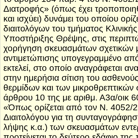
Διατροφής» (όπως έχει τροποποιηθ
και ισχύει) δυνάμει του οποίου ορί
διαιτολόγων του τμήματος Κλινική
Υποστήριξης Θρέψης, στις περιπτώ
χορήγηση σκευασμάτων σχετικών με
αντιμετώπισης υπογεγραμμένο από
εκτελεί, στο οποίο αναγράφεται α
στην ημερήσια σίτιση του ασθενού
θερμίδων και των μικροθρεπτικών 
άρθρου 10 της με αριθμ. Α3α/οικ 
«Όπως ορίζεται από τον Ν. 4052/
Διαιτολόγου για τη συνταγογράφησ
λήψης κ.α.) των σκευασμάτων εντ
προτείνεται το δεύτερο εδάφιο τη