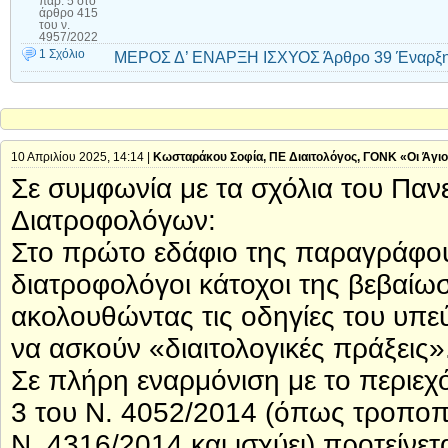
παρ. 5 στο
άρθρο 415
του ν.
4957/2022
1 Σχόλιο
ΜΕΡΟΣ Δ’ ΕΝΑΡΞΗ ΙΣΧΥΟΣ Άρθρο 39 Έναρξη
10 Απριλίου 2025, 14:14 |
Κωσταράκου Σοφία, ΠΕ Διαιτολόγος, ΓΟΝΚ «Οι Άγιο
Σε συμφωνία με τα σχόλια του Παν
Διατροφολόγων:
Στο πρώτο εδάφιο της παραγράφου 1
διατροφολόγοι κάτοχοι της βεβαί
ακολουθώντας τις οδηγίες του υπεύ
να ασκούν «διαιτολογικές πράξεις»
Σε πλήρη εναρμόνιση με το περιεχ
3 του Ν. 4052/2014 (όπως τροποπο
Ν. 4316/2014 και ισχύει) προτείνε