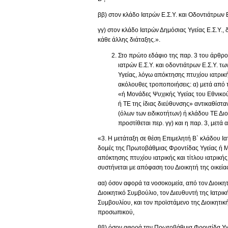
ββ) στον κλάδο Ιατρών Ε.Σ.Υ. και Οδοντιάτρων Ε
γγ) στον κλάδο Ιατρών Δημόσιας Υγείας Ε.Σ.Υ.
κάθε άλλης διάταξης.».
Στο πρώτο εδάφιο της παρ. 3 του άρθρου
ιατρών Ε.Σ.Υ. και οδοντιάτρων Ε.Σ.Υ. 
Υγείας, λόγω απόκτησης πτυχίου ιατρικής
ακόλουθες τροποποιήσεις: α) μετά από τ
«ή Μονάδες Ψυχικής Υγείας του Εθνικού
ή ΤΕ της ίδιας διεύθυνσης» αντικαθίστα
(όλων των ειδικοτήτων) ή κλάδου ΤΕ Διοι
προστίθεται περ. γγ) και η παρ. 3, μετά
«3. Η μετάταξη σε θέση Επιμελητή Β` κλάδου Ια
δομές της Πρωτοβάθμιας Φροντίδας Υγείας ή Μ
απόκτησης πτυχίου ιατρικής και τίτλου ιατρικής
συστήνεται με απόφαση του Διοικητή της οικείας 
αα) όσον αφορά τα νοσοκομεία, από τον Διοικ
Διοικητικό Συμβούλιο, τον Διευθυντή της Ιατρ
Συμβουλίου, και τον προϊστάμενο της Διοικητι
προσωπικού,
ββ) όσον αφορά την Πρωτοβάθμια Φροντίδα Υγε