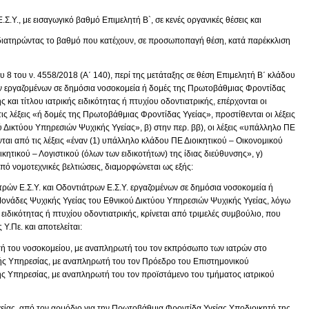
.Σ.Υ., με εισαγωγικό βαθμό Επιμελητή Β`, σε κενές οργανικές θέσεις και
, διατηρώντας το βαθμό που κατέχουν, σε προσωποπαγή θέση, κατά παρέκκλιση
 8 του ν. 4558/2018 (Α΄ 140), περί της μετάταξης σε θέση Επιμελητή Β΄ κλάδου
των εργαζομένων σε δημόσια νοσοκομεία ή δομές της Πρωτοβάθμιας Φροντίδας
 και τίτλου ιατρικής ειδικότητας ή πτυχίου οδοντιατρικής, επέρχονται οι
ις λέξεις «ή δομές της Πρωτοβάθμιας Φροντίδας Υγείας», προστίθενται οι λέξεις
 Δικτύου Υπηρεσιών Ψυχικής Υγείας», β) στην περ. ββ), οι λέξεις «υπάλληλο ΠΕ
νται από τις λέξεις «έναν (1) υπάλληλο κλάδου ΠΕ Διοικητικού – Οικονομικού
κητικού – Λογιστικού (όλων των ειδικοτήτων) της ίδιας διεύθυνσης», γ)
 από νομοτεχνικές βελτιώσεις, διαμορφώνεται ως εξής:
τρών Ε.Σ.Υ. και Οδοντιάτρων Ε.Σ.Υ. εργαζομένων σε δημόσια νοσοκομεία ή
ονάδες Ψυχικής Υγείας του Εθνικού Δικτύου Υπηρεσιών Ψυχικής Υγείας, λόγω
 ειδικότητας ή πτυχίου οδοντιατρικής, κρίνεται από τριμελές συμβούλιο, που
Υ.Πε. και αποτελείται:
ητή του νοσοκομείου, με αναπληρωτή του τον εκπρόσωπο των ιατρών στο
ικής Υπηρεσίας, με αναπληρωτή του τον Πρόεδρο του Επιστημονικού
κής Υπηρεσίας, με αναπληρωτή του τον προϊστάμενο του τμήματος ιατρικού
ίας, από τον αρμόδιο για την Πρωτοβάθμια Φροντίδα Υγείας Υποδιοικητή της