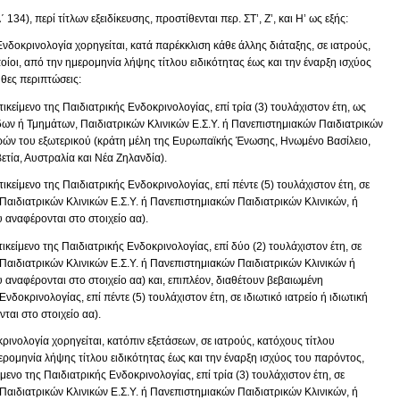
134), περί τίτλων εξειδίκευσης, προστίθενται περ. ΣΤ’, Ζ’, και Η’ ως εξής:
 Ενδοκρινολογία χορηγείται, κατά παρέκκλιση κάθε άλλης διάταξης, σε ιατρούς,
ποίοι, από την ημερομηνία λήψης τίτλου ειδικότητας έως και την έναρξη ισχύος
θες περιπτώσεις:
κείμενο της Παιδιατρικής Ενδοκρινολογίας, επί τρία (3) τουλάχιστον έτη, ως
ων ή Τμημάτων, Παιδιατρικών Κλινικών Ε.Σ.Υ. ή Πανεπιστημιακών Παιδιατρικών
ωρών του εξωτερικού (κράτη μέλη της Ευρωπαϊκής Ένωσης, Ηνωμένο Βασίλειο,
ετία, Αυστραλία και Νέα Ζηλανδία).
κείμενο της Παιδιατρικής Ενδοκρινολογίας, επί πέντε (5) τουλάχιστον έτη, σε
Παιδιατρικών Κλινικών Ε.Σ.Υ. ή Πανεπιστημιακών Παιδιατρικών Κλινικών, ή
αναφέρονται στο στοιχείο αα).
κείμενο της Παιδιατρικής Ενδοκρινολογίας, επί δύο (2) τουλάχιστον έτη, σε
Παιδιατρικών Κλινικών Ε.Σ.Υ. ή Πανεπιστημιακών Παιδιατρικών Κλινικών ή
αναφέρονται στο στοιχείο αα) και, επιπλέον, διαθέτουν βεβαιωμένη
νδοκρινολογίας, επί πέντε (5) τουλάχιστον έτη, σε ιδιωτικό ιατρείο ή ιδιωτική
αι στο στοιχείο αα).
κρινολογία χορηγείται, κατόπιν εξετάσεων, σε ιατρούς, κατόχους τίτλου
μερομηνία λήψης τίτλου ειδικότητας έως και την έναρξη ισχύος του παρόντος,
ενο της Παιδιατρικής Ενδοκρινολογίας, επί τρία (3) τουλάχιστον έτη, σε
Παιδιατρικών Κλινικών Ε.Σ.Υ. ή Πανεπιστημιακών Παιδιατρικών Κλινικών, ή