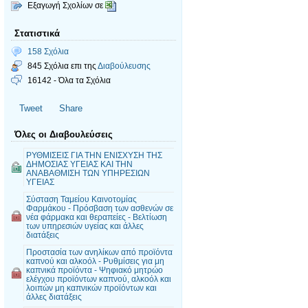
Εξαγωγή Σχολίων σε
Στατιστικά
158 Σχόλια
845 Σχόλια επι της
Διαβούλευσης
16142 - Όλα τα Σχόλια
Tweet
Share
Όλες οι Διαβουλεύσεις
ΡΥΘΜΙΣΕΙΣ ΓΙΑ ΤΗΝ ΕΝΙΣΧΥΣΗ ΤΗΣ
ΔΗΜΟΣΙΑΣ ΥΓΕΙΑΣ ΚΑΙ ΤΗΝ
ΑΝΑΒΑΘΜΙΣΗ ΤΩΝ ΥΠΗΡΕΣΙΩΝ
ΥΓΕΙΑΣ
Σύσταση Ταμείου Καινοτομίας
Φαρμάκου - Πρόσβαση των ασθενών σε
νέα φάρμακα και θεραπείες - Βελτίωση
των υπηρεσιών υγείας και άλλες
διατάξεις
Προστασία των ανηλίκων από προϊόντα
καπνού και αλκοόλ - Ρυθμίσεις για μη
καπνικά προϊόντα - Ψηφιακό μητρώο
ελέγχου προϊόντων καπνού, αλκοόλ και
λοιπών μη καπνικών προϊόντων και
άλλες διατάξεις