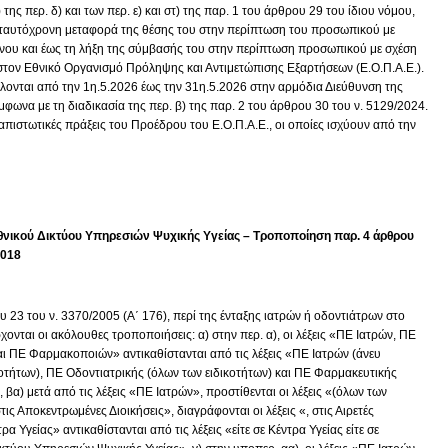
γ) της περ. δ) και των περ. ε) και στ) της παρ. 1 του άρθρου 29 του ίδιου νόμου,
ε ταυτόχρονη μεταφορά της θέσης του στην περίπτωση του προσωπικού με
όνου και έως τη λήξη της σύμβασής του στην περίπτωση προσωπικού με σχέση
 στον Εθνικό Οργανισμό Πρόληψης και Αντιμετώπισης Εξαρτήσεων (Ε.Ο.Π.Α.Ε.).
λονται από την 1η.5.2026 έως την 31η.5.2026 στην αρμόδια Διεύθυνση της
μφωνα με τη διαδικασία της περ. β) της παρ. 2 του άρθρου 30 του ν. 5129/2024.
απιστωτικές πράξεις του Προέδρου του Ε.Ο.Π.Α.Ε., οι οποίες ισχύουν από την
θνικού Δικτύου Υπηρεσιών Ψυχικής Υγείας – Τροποποίηση παρ. 4 άρθρου
2018
 23 του ν. 3370/2005 (Α΄ 176), περί της ένταξης ιατρών ή οδοντιάτρων στο
ονται οι ακόλουθες τροποποιήσεις: α) στην περ. α), οι λέξεις «ΠΕ Ιατρών, ΠΕ
ι ΠΕ Φαρμακοποιών» αντικαθίστανται από τις λέξεις «ΠΕ Ιατρών (άνευ
κοτήτων), ΠΕ Οδοντιατρικής (όλων των ειδικοτήτων) και ΠΕ Φαρμακευτικής
, βα) μετά από τις λέξεις «ΠΕ Ιατρών», προστίθενται οι λέξεις «(όλων των
στις Αποκεντρωμένες Διοικήσεις», διαγράφονται οι λέξεις «, στις Αιρετές
ρα Υγείας» αντικαθίστανται από τις λέξεις «είτε σε Κέντρα Υγείας είτε σε