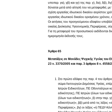
υποπερ. γα), γβ) και γγ) της περ. γ), δα), δβ), δ
δύναται μετά από αίτησή του να μεταφερθεί, μ
σχέση εργασίας ιδιωτικού δικαίου αορίστου χρ
εργασίας ιδιωτικού δικαίου ορισμένου χρόνου,
Οι αιτήσεις του προηγούμενου εδαφίου υποβάλ
οικείας Διοίκησης Υγειονομικής Περιφέρειας, σύ
Για τη μεταφορά του προσωπικού εκδίδονται δι
ημερομηνία έκδοσής τους.
Άρθρο
65
Μετ
ατάξεις
σε Μονάδες Ψυχικής Υγείας
του Ε
23 ν. 3370/2005 και παρ. 3 άρθρου 8 ν. 4558/
Στο πρώτο εδάφιο της παρ. 4 του άρθρου
σώμα Λειτουργών Δημόσιας Υγείας, επέρχ
Ιατρών Ειδικοτήτων, ΠΕ Οδοντιάτρων κα
ειδικότητας), ΠΕ Ιατρών (όλων των ειδι
(όλων των ειδικοτήτων)», β) στην περ. γ)
ειδικοτήτων)», ββ) μετά από τις λέξεις «
Περιφέρειες», βγ) οι λέξεις «ή ΠΕΔΥ-Κέντ