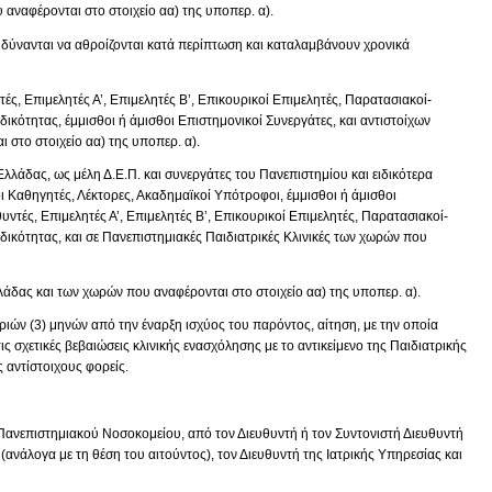
αναφέρονται στο στοιχείο αα) της υποπερ. α).
) δύνανται να αθροίζονται κατά περίπτωση και καταλαμβάνουν χρονικά
ντές, Επιμελητές Α’, Επιμελητές Β’, Επικουρικοί Επιμελητές, Παρατασιακοί-
ιδικότητας, έμμισθοι ή άμισθοι Επιστημονικοί Συνεργάτες, και αντιστοίχων
στο στοιχείο αα) της υποπερ. α).
Ελλάδας, ως μέλη Δ.Ε.Π. και συνεργάτες του Πανεπιστημίου και ειδικότερα
 Καθηγητές, Λέκτορες, Ακαδημαϊκοί Υπότροφοι, έμμισθοι ή άμισθοι
θυντές, Επιμελητές Α’, Επιμελητές Β’, Επικουρικοί Επιμελητές, Παρατασιακοί-
ιδικότητας, και σε Πανεπιστημιακές Παιδιατρικές Κλινικές των χωρών που
 Ελλάδας και των χωρών που αναφέρονται στο στοιχείο αα) της υποπερ. α).
τριών (3) μηνών από την έναρξη ισχύος του παρόντος, αίτηση, με την οποία
ις σχετικές βεβαιώσεις κλινικής ενασχόλησης με το αντικείμενο της Παιδιατρικής
ς αντίστοιχους φορείς.
Πανεπιστημιακού Νοσοκομείου, από τον Διευθυντή ή τον Συντονιστή Διευθυντή
ανάλογα με τη θέση του αιτούντος), τον Διευθυντή της Ιατρικής Υπηρεσίας και