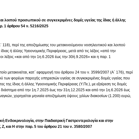
ι λοιπού προσωπικού σε συγκεκριμένες δομές υγείας της ίδιας ή άλλης
. 1 άρθρου 54 ν. 5216/2025
Α΄ 118), περί της αποζημίωσης του μετακινούμενου νοσηλευτικού και λοιπού
ίδιας ή άλλης Υγειονομικής Περιφέρειας, μετά από τις λέξεις «από την
οι λέξεις «και από την 1η.6.2026 έως την 30ή.9.2026» και η παρ. 1
οίο μετακινείται, κατ` εφαρμογή του άρθρου 24 του ν. 3599/2007 (Α` 176), περί
ύ των φορέων παροχής υπηρεσιών υγείας σε συγκεκριμένες δομές υγείας που
ες της ίδιας ή άλλης Υγειονομικής Περιφέρειας (Υ.Πε.), με εξαίρεση τις δομές
κό διάστημα από την 1η.7.2025 έως την 31η.12.2025 και από την 1η.6.2026 έως
αγκών, χορηγείται μηνιαία αποζημίωση ύψους χιλίων διακοσίων (1.200) ευρώ,
ική Ενδοκρινολογία, στη
ν
Παιδιατρική Γαστρεντερολογία και
στην
 Ζ, και Η
στην
παρ.
5
του
άρθρο
υ
21 του ν. 3580/2007