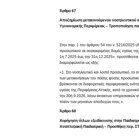
Άρθρο
67
Αποζημίωση μετακινούμενου νοσηλευτικού κα
Υγειονομικής Περιφέρειας – Τροποποίηση παρ
Στην παρ. 1 του άρθρου 54 του ν. 5216/2025 (
προσωπικού σε συγκεκριμένες δομές υγείας της 
1η.7.2025 έως την 31η.12.2025», προστίθενται 
διαμορφώνεται ως εξής:
«1. Στο νοσηλευτικό και λοιπό προσωπικό, το οπ
των μετακινήσεων του πάσης φύσης προσωπικο
βρίσκονται σε διαφορετικές περιφερειακές ενότητ
υγείας της Περιφέρειας Αττικής, κατά το χρονι
την 30ή.9.2026, λόγω έκτακτων υπηρεσιακών αν
πλέον των μηνιαίων αποδοχών τους.».
Άρθρο
68
Χορήγηση τίτλων εξειδίκευσης στην Παιδιατρ
Αναπτυξιακή Παιδιατρική
– Προσθήκη περ. ΣΤ,