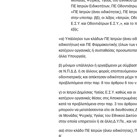
Μονάδες Ψυχικής Υγείας του Εθνικού Δικ
ΠΕ Ιατρών Ειδικοτήτων, ΠΕ Οδοντιάτρων
«ΠΕ Ιατρών (άνευ ειδικότητας), ΠΕ Ιατρ
στην υποπερ. ββ), οι λέξεις «Ιατρών, Ο
Ε.Σ.Υ. και Οδοντιάτρων Ε.Σ.Υ.,», και το
εξής:
«α) Υπάλληλοι των κλάδων ΠΕ Ιατρών (άνευ ειδ
ειδικοτήτων) και ΠΕ Φαρμακευτικής (όλων των 
κατέχουν οργανικές ή συσταθείσες προσωποπαγε
άλλα Υπουργεία,
β) μόνιμοι υπάλληλοι ή εργαζόμενοι με σύμβασ
σε Ν.Π.Δ.Δ. ή σε άλλους φορείς εποπτευόμενους
οδοντιατρικής και απέκτησαν ειδικότητα μέχρι 
προβλεπόμενα στην παρ. 8 του άρθρου 6 του ν.
γ) οι Ιατροί Δημόσιας Υγείας Ε.Σ.Υ. καθώς και
κατέχουν οργανικές θέσεις στις Αποκεντρωμένες 
κατά τα προβλεπόμενα στην παρ. 3 του άρθρου 1 
μπορούν να μετατάσσονται είτε σε διευθύνσεις Δ
σε Μονάδες Ψυχικής Υγείας του Εθνικού Δικτύο
στην οποία υπηρετούν ή σε άλλη Δ.Υ.Πε., και να
αα) στον κλάδο ΠΕ Ιατρών (άνευ ειδικότητας), 
Β`,