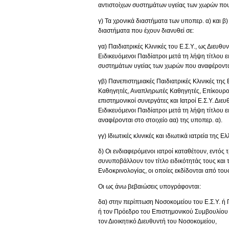
αντιστοίχων συστημάτων υγείας των χωρών που 
γ) Τα χρονικά διαστήματα των υποπερ. α) και β
διαστήματα που έχουν διανυθεί σε:
γα) Παιδιατρικές Κλινικές του Ε.Σ.Υ., ως Διευθυ
Ειδικευόμενοι Παιδίατροι μετά τη λήψη τίτλου ε
συστημάτων υγείας των χωρών που αναφέρονται 
γβ) Πανεπιστημιακές Παιδιατρικές Κλινικές της 
Καθηγητές, Αναπληρωτές Καθηγητές, Επίκουροι
επιστημονικοί συνεργάτες και Ιατροί Ε.Σ.Υ. Διευ
Ειδικευόμενοι Παιδίατροι μετά τη λήψη τίτλου ε
αναφέρονται στο στοιχείο αα) της υποπερ. α).
γγ) Ιδιωτικές κλινικές και ιδιωτικά ιατρεία της
δ) Οι ενδιαφερόμενοι ιατροί καταθέτουν, εντός 
συνυποβάλλουν τον τίτλο ειδικότητάς τους και τ
Ενδοκρινολογίας, οι οποίες εκδίδονται από του
Οι ως άνω βεβαιώσεις υπογράφονται:
δα) στην περίπτωση Νοσοκομείου του Ε.Σ.Υ. ή 
ή τον Πρόεδρο του Επιστημονικού Συμβουλίου (
τον Διοικητικό Διευθυντή του Νοσοκομείου,