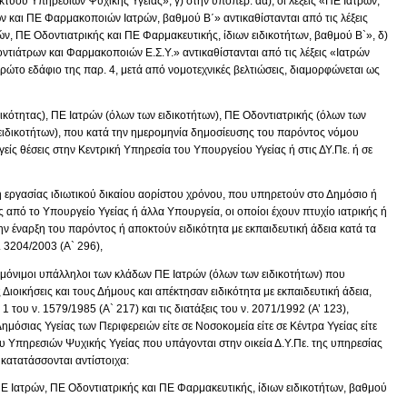
τύου Υπηρεσιών Ψυχικής Υγείας», γ) στην υποπερ. αα), οι λέξεις «ΠΕ Ιατρών,
 και ΠΕ Φαρμακοποιών Ιατρών, βαθμού Β΄» αντικαθίστανται από τις λέξεις
ών, ΠΕ Οδοντιατρικής και ΠΕ Φαρμακευτικής, ίδιων ειδικοτήτων, βαθμού Β`», δ)
δοντιάτρων και Φαρμακοποιών Ε.Σ.Υ.» αντικαθίστανται από τις λέξεις «Ιατρών
 πρώτο εδάφιο της παρ. 4, μετά από νομοτεχνικές βελτιώσεις, διαμορφώνεται ως
ικότητας), ΠΕ Ιατρών (όλων των ειδικοτήτων), ΠΕ Οδοντιατρικής (όλων των
ειδικοτήτων), που κατά την ημερομηνία δημοσίευσης του παρόντος νόμου
ίς θέσεις στην Κεντρική Υπηρεσία του Υπουργείου Υγείας ή στις ΔΥ.Πε. ή σε
η εργασίας ιδιωτικού δικαίου αορίστου χρόνου, που υπηρετούν στο Δημόσιο ή
 από το Υπουργείο Υγείας ή άλλα Υπουργεία, οι οποίοι έχουν πτυχίο ιατρικής ή
την έναρξη του παρόντος ή αποκτούν ειδικότητα με εκπαιδευτική άδεια κατά τα
 3204/2003 (Α` 296),
 οι μόνιμοι υπάλληλοι των κλάδων ΠΕ Ιατρών (όλων των ειδικοτήτων) που
Διοικήσεις και τους Δήμους και απέκτησαν ειδικότητα με εκπαιδευτική άδεια,
του ν. 1579/1985 (Α` 217) και τις διατάξεις του ν. 2071/1992 (Α’ 123),
ημόσιας Υγείας των Περιφερειών είτε σε Νοσοκομεία είτε σε Κέντρα Υγείας είτε
υ Υπηρεσιών Ψυχικής Υγείας που υπάγονται στην οικεία Δ.Υ.Πε. της υπηρεσίας
 κατατάσσονται αντίστοιχα:
ΠΕ Ιατρών, ΠΕ Οδοντιατρικής και ΠΕ Φαρμακευτικής, ίδιων ειδικοτήτων, βαθμού