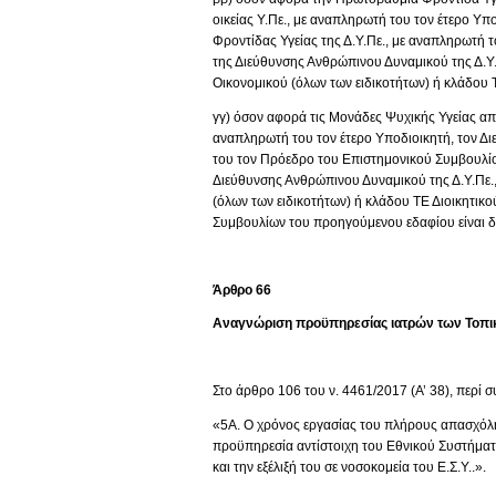
οικείας Υ.Πε., με αναπληρωτή του τον έτερο Υ
Φροντίδας Υγείας της Δ.Υ.Πε., με αναπληρωτή τ
της Διεύθυνσης Ανθρώπινου Δυναμικού της Δ.Υ.
Οικονομικού (όλων των ειδικοτήτων) ή κλάδου ΤΕ
γγ) όσον αφορά τις Μονάδες Ψυχικής Υγείας από
αναπληρωτή του τον έτερο Υποδιοικητή, τον Διε
του τον Πρόεδρο του Επιστημονικού Συμβουλίου 
Διεύθυνσης Ανθρώπινου Δυναμικού της Δ.Υ.Πε.
(όλων των ειδικοτήτων) ή κλάδου ΤΕ Διοικητικού
Συμβουλίων του προηγούμενου εδαφίου είναι δι
Άρθρο
66
Αναγνώριση προϋπηρεσίας ιατρών των Τοπικ
Στο άρθρο 106 του ν. 4461/2017 (Α’ 38), περί 
«5Α. Ο χρόνος εργασίας του πλήρους απασχόλη
προϋπηρεσία αντίστοιχη του Εθνικού Συστήματος
και την εξέλιξή του σε νοσοκομεία του Ε.Σ.Υ..».