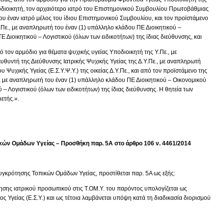
ποδιοικητή, τον αρχαιότερο ιατρό του Επιστημονικού Συμβουλίου Πρωτοβάθμιας
ου έναν ιατρό μέλος του ίδιου Επιστημονικού Συμβουλίου, και τον προϊστάμενο
Πε., με αναπληρωτή του έναν (1) υπάλληλο κλάδου ΠΕ Διοικητικού –
 Διοικητικού – Λογιστικού (όλων των ειδικοτήτων) της ίδιας διεύθυνσης, και
 τον αρμόδιο για θέματα ψυχικής υγείας Υποδιοικητή της Υ.Πε., με
υθυντή της Διεύθυνσης Ιατρικής Ψυχικής Υγείας της Δ.Υ.Πε., με αναπληρωτή
Ψυχικής Υγείας (Ε.Σ.Υ.Ψ.Υ.) της οικείας Δ.Υ.Πε., και από τον προϊστάμενο της
, με αναπληρωτή του έναν (1) υπάλληλο κλάδου ΠΕ Διοικητικού – Οικονομικού
 – Λογιστικού (όλων των ειδικοτήτων) της ίδιας διεύθυνσης. Η θητεία των
ετής.».
ών Ομάδων Υγείας – Προσθήκη παρ. 5Α στο άρθρο 106 ν. 4461/2014
συγκρότησης Τοπικών Ομάδων Υγείας, προστίθεται παρ. 5Α ως εξής:
σης ιατρικού προσωπικού στις Τ.ΟΜ.Υ. του παρόντος υπολογίζεται ως
 Υγείας (Ε.Σ.Υ.) και ως τέτοια λαμβάνεται υπόψη κατά τη διαδικασία διορισμού