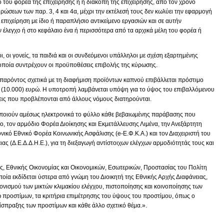
του φορέα της επιχείρησης ή η διακοπή της επιχείρησης, από τον χρόνο
εων των παρ. 3, 4 και 4α, μέχρι την εκτέλεσή τους δεν κωλύει την εφαρμογή
 επιχείρηση με ίδιο ή παραπλήσιο αντικείμενο εργασιών και σε αυτήν
 έλεγχο ή στο κεφάλαιο ένα ή περισσότερα από τα αρχικά μέλη του φορέα ή
οι γονείς, τα παιδιά και οι συνδεόμενοι υπάλληλοι με σχέση εξαρτημένης
ν οποία συντρέχουν οι προϋποθέσεις επιβολής της κύρωσης.
υ παρόντος σχετικά με τη διαφήμιση προϊόντων καπνού επιβάλλεται πρόστιμο
ς (10.000) ευρώ. Η υποτροπή λαμβάνεται υπόψη για το ύψος του επιβαλλόμενου
ις που προβλέπονται από άλλους νόμους διατηρούνται.
νοποιούν αμέσως ηλεκτρονικά το φύλλο κάθε βεβαιωμένης παράβασης που
ο, τον αρμόδιο Φορέα Διοίκησης και Εκμετάλλευσης Λιμένα, την Ανεξάρτητη
νικό Εθνικό Φορέα Κοινωνικής Ασφάλισης (e-Ε.Φ.Κ.Α.) και τον Διαχειριστή του
ας (Δ.Ε.Δ.Δ.Η.Ε.), για τη διεξαγωγή αντίστοιχων ελέγχων αρμοδιότητάς τους και
, Εθνικής Οικονομίας και Οικονομικών, Εσωτερικών, Προστασίας του Πολίτη
ία εκδίδεται ύστερα από γνώμη του Διοικητή της Εθνικής Αρχής Διαφάνειας,
τονισμού των μικτών κλιμακίου ελέγχου, πιστοποίησης και κοινοποίησης των
 προστίμων, τα κριτήρια επιμέτρησης του ύψους του προστίμου, όπως ο
ίσπραξης των προστίμων και κάθε άλλο σχετικό θέμα.».