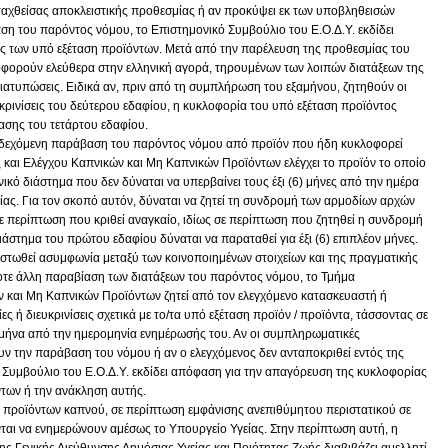
 ταχθείσας αποκλειστικής προθεσμίας ή αν προκύψει εκ των υποβληθεισών
η του παρόντος νόμου, το Επιστημονικό Συμβούλιο του Ε.Ο.Δ.Υ. εκδίδει
 των υπό εξέταση προϊόντων. Μετά από την παρέλευση της προθεσμίας του
οφορούν ελεύθερα στην ελληνική αγορά, τηρουμένων των λοιπών διατάξεων της
διατυπώσεις. Ειδικά αν, πριν από τη συμπλήρωση του εξαμήνου, ζητηθούν οι
ρινίσεις του δεύτερου εδαφίου, η κυκλοφορία του υπό εξέταση προϊόντος
ασης του τετάρτου εδαφίου.
ενδεχόμενη παράβαση του παρόντος νόμου από προϊόν που ήδη κυκλοφορεί
και Ελέγχου Καπνικών και Μη Καπνικών Προϊόντων ελέγχει το προϊόν το οποίο
κό διάστημα που δεν δύναται να υπερβαίνει τους έξι (6) μήνες από την ημέρα
ίας. Για τον σκοπό αυτόν, δύναται να ζητεί τη συνδρομή των αρμοδίων αρχών
ε περίπτωση που κριθεί αναγκαίο, ιδίως σε περίπτωση που ζητηθεί η συνδρομή
άστημα του πρώτου εδαφίου δύναται να παραταθεί για έξι (6) επιπλέον μήνες.
ιστωθεί ασυμφωνία μεταξύ των κοινοποιημένων στοιχείων και της πραγματικής
τε άλλη παραβίαση των διατάξεων του παρόντος νόμου, το Τμήμα
και Μη Καπνικών Προϊόντων ζητεί από τον ελεγχόμενο κατασκευαστή ή
ή διευκρινίσεις σχετικά με το/τα υπό εξέταση προϊόν / προϊόντα, τάσσοντας σε
 μήνα από την ημερομηνία ενημέρωσής του. Αν οι συμπληρωματικές
υν την παράβαση του νόμου ή αν ο ελεγχόμενος δεν ανταποκριθεί εντός της
 Συμβούλιο του Ε.Ο.Δ.Υ. εκδίδει απόφαση για την απαγόρευση της κυκλοφορίας
ντων ή την ανάκληση αυτής.
ων προϊόντων καπνού, σε περίπτωση εμφάνισης ανεπιθύμητου περιστατικού σε
ται να ενημερώνουν αμέσως το Υπουργείο Υγείας. Στην περίπτωση αυτή, η
ς Γενικής Διεύθυνσης Δημόσιας Υγείας και Ποιότητας Ζωής διαβιβάζει αμελλητί