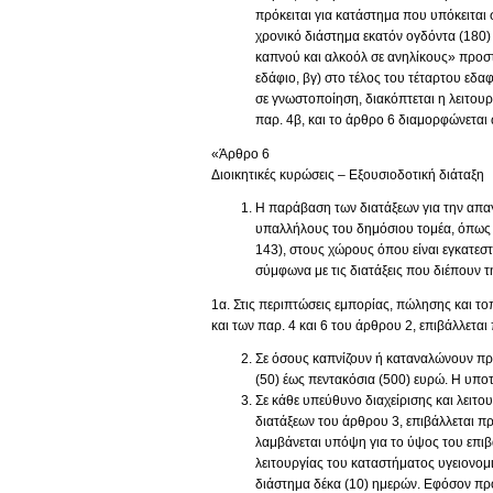
πρόκειται για κατάστημα που υπόκειται 
χρονικό διάστημα εκατόν ογδόντα (180) 
καπνού και αλκοόλ σε ανηλίκους» προστί
εδάφιο, βγ) στο τέλος του τέταρτου εδαφ
σε γνωστοποίηση, διακόπτεται η λειτουργ
παρ. 4β, και το άρθρο 6 διαμορφώνεται 
«Άρθρο 6
Διοικητικές κυρώσεις – Εξουσιοδοτική διάταξη
Η παράβαση των διατάξεων για την απα
υπαλλήλους του δημόσιου τομέα, όπως α
143), στους χώρους όπου είναι εγκατεστ
σύμφωνα με τις διατάξεις που διέπουν τ
1α. Στις περιπτώσεις εμπορίας, πώλησης και το
και των παρ. 4 και 6 του άρθρου 2, επιβάλλεται
Σε όσους καπνίζουν ή καταναλώνουν πρ
(50) έως πεντακόσια (500) ευρώ. Η υπ
Σε κάθε υπεύθυνο διαχείρισης και λειτο
διατάξεων του άρθρου 3, επιβάλλεται π
λαμβάνεται υπόψη για το ύψος του επι
λειτουργίας του καταστήματος υγειονομ
διάστημα δέκα (10) ημερών. Εφόσον πρό