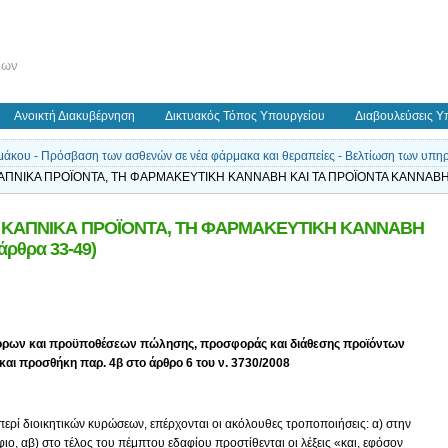
εων
Ανοικτή Διακυβέρνηση
Δικτυακός Τόπος Υπουργείου
Διαβουλεύσεις Υ
άκου - Πρόσβαση των ασθενών σε νέα φάρμακα και θεραπείες - Βελτίωση των υπηρεσ
 ΚΑΠΝΙΚΑ ΠΡΟΪΟΝΤΑ, ΤΗ ΦΑΡΜΑΚΕΥΤΙΚΗ ΚΑΝΝΑΒΗ KAI TA ΠΡΟΪΟΝΤΑ ΚΑΝΝΑΒΗΣ
ΤΑ ΚΑΠΝΙΚΑ ΠΡΟΪΟΝΤΑ, ΤΗ ΦΑΡΜΑΚΕΥΤΙΚΗ ΚΑΝΝΑΒΗ
ρθρα 33-49)
ν όρων και προϋποθέσεων πώλησης, προσφοράς και διάθεσης προϊόντων
 και προσθήκη παρ. 4β στο
άρθρο 6
του
ν. 3730/2008
 περί διοικητικών κυρώσεων, επέρχονται οι ακόλουθες τροποποιήσεις: α) στην
φιο, αβ) στο τέλος του πέμπτου εδαφίου προστίθενται οι λέξεις «και, εφόσον