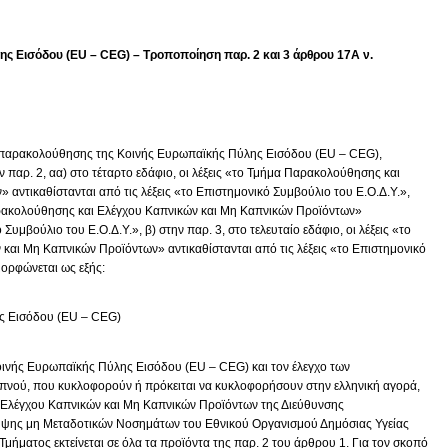
 Εισόδου (EU – CEG) – Τροποποίηση παρ. 2 και 3 άρθρου 17Α ν.
ρί παρακολούθησης της Κοινής Ευρωπαϊκής Πύλης Εισόδου (EU – CEG),
ν παρ. 2, αα) στο τέταρτο εδάφιο, οι λέξεις «το Τμήμα Παρακολούθησης και
αντικαθίστανται από τις λέξεις «το Επιστημονικό Συμβούλιο του Ε.Ο.Δ.Υ.»,
Παρακολούθησης και Ελέγχου Καπνικών και Μη Καπνικών Προϊόντων»
 Συμβούλιο του Ε.Ο.Δ.Υ.», β) στην παρ. 3, στο τελευταίο εδάφιο, οι λέξεις «το
αι Μη Καπνικών Προϊόντων» αντικαθίστανται από τις λέξεις «το Επιστημονικό
μορφώνεται ως εξής:
ς Εισόδου (EU – CEG)
ινής Ευρωπαϊκής Πύλης Εισόδου (EU – CEG) και τον έλεγχο των
πνού, που κυκλοφορούν ή πρόκειται να κυκλοφορήσουν στην ελληνική αγορά,
 Ελέγχου Καπνικών και Μη Καπνικών Προϊόντων της Διεύθυνσης
ηψης μη Μεταδοτικών Νοσημάτων του Εθνικού Οργανισμού Δημόσιας Υγείας
Τμήματος εκτείνεται σε όλα τα προϊόντα της παρ. 2 του άρθρου 1. Για τον σκοπό