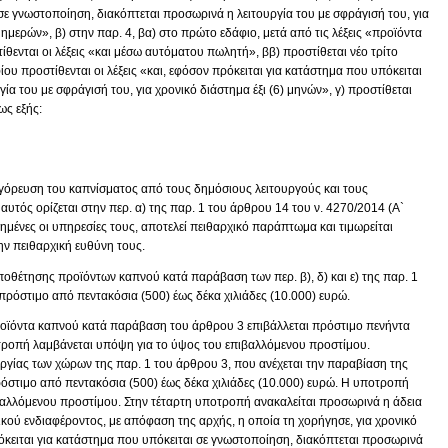
σε γνωστοποίηση, διακόπτεται προσωρινά η λειτουργία του με σφράγισή του, για
ημερών», β) στην παρ. 4, βα) στο πρώτο εδάφιο, μετά από τις λέξεις «προϊόντα
θενται οι λέξεις «και μέσω αυτόματου πωλητή», ββ) προστίθεται νέο τρίτο
ίου προστίθενται οι λέξεις «και, εφόσον πρόκειται για κατάστημα που υπόκειται
ία του με σφράγισή του, για χρονικό διάστημα έξι (6) μηνών», γ) προστίθεται
ως εξής:
γόρευση του καπνίσματος από τους δημόσιους λειτουργούς και τους
υτός ορίζεται στην περ. α) της παρ. 1 του άρθρου 14 του ν. 4270/2014 (Α`
ημένες οι υπηρεσίες τους, αποτελεί πειθαρχικό παράπτωμα και τιμωρείται
ην πειθαρχική ευθύνη τους.
ποθέτησης προϊόντων καπνού κατά παράβαση των περ. β), δ) και ε) της παρ. 1
 πρόστιμο από πεντακόσια (500) έως δέκα χιλιάδες (10.000) ευρώ.
οϊόντα καπνού κατά παράβαση του άρθρου 3 επιβάλλεται πρόστιμο πενήντα
οτροπή λαμβάνεται υπόψη για το ύψος του επιβαλλόμενου προστίμου.
υργίας των χώρων της παρ. 1 του άρθρου 3, που ανέχεται την παραβίαση της
ρόστιμο από πεντακόσια (500) έως δέκα χιλιάδες (10.000) ευρώ. Η υποτροπή
βαλλόμενου προστίμου. Στην τέταρτη υποτροπή ανακαλείται προσωρινά η άδεια
ικού ενδιαφέροντος, με απόφαση της αρχής, η οποία τη χορήγησε, για χρονικό
κειται για κατάστημα που υπόκειται σε γνωστοποίηση, διακόπτεται προσωρινά