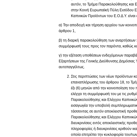
αυτόν, το Τμήμα Παρακολούθησης και Ε
στην Κοινή Ευρωπαϊκή Πύλη Εισόδου E
Καπνικών Προϊόντων του Ε.Ο.Δ.Υ. είναι 
α) Την αποδοχή και τήρηση αρχείου των κοινοπ
άρθρου 1,
β) τη διαρκή παρακολούθηση των αναρτήσεων 
συμμόρφωσή τους προς τον παρόντα, καθώς κ
γ) την εξέταση υποθέσεων ενδεχόμενων παραβά
Εξαρτήσεων της Γενικής Διεύθυνσης Δημόσιας Υ
αυτεπαγγέλτως.
Στις περιπτώσεις των νέων προϊόντων κ
επαναπλήρωσης του άρθρου 18, το Τμή
έξι (6) μηνών από την κοινοποίηση του
ελέγχει τη συμμόρφωσή του με τις ρυθμ
Παρακολούθησης και Ελέγχου Καπνικών 
εισαγωγέα την υποβολή συμπληρωματικώ
τάσσοντας σε αυτόν αποκλειστική προθε
Παρακολούθησης και Ελέγχου Καπνικών 
διευκρινίσεις εντός αποκλειστικής προ
πληροφορίες ή διευκρινίσεις κριθούν ικ
οποία επιτρέπει την κυκλοφορία του/τω