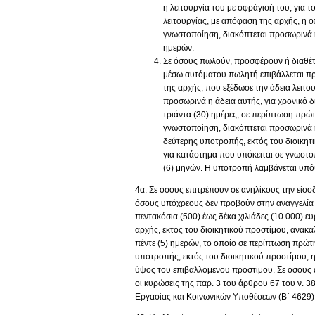
η λειτουργία του με σφράγισή του, για τ
λειτουργίας, με απόφαση της αρχής, η ο
γνωστοποίηση, διακόπτεται προσωρινά η
ημερών.
Σε όσους πωλούν, προσφέρουν ή διαθέτ
μέσω αυτόματου πωλητή επιβάλλεται πρ
της αρχής, που εξέδωσε την άδεια λειτου
προσωρινά η άδεια αυτής, για χρονικό δ
τριάντα (30) ημέρες, σε περίπτωση πρώ
γνωστοποίηση, διακόπτεται προσωρινά η 
δεύτερης υποτροπής, εκτός του διοικητι
για κατάστημα που υπόκειται σε γνωστοπ
(6) μηνών. Η υποτροπή λαμβάνεται υπό
4α. Σε όσους επιτρέπουν σε ανηλίκους την είσο
όσους υπόχρεους δεν προβούν στην αναγγελία τ
πεντακόσια (500) έως δέκα χιλιάδες (10.000) 
αρχής, εκτός του διοικητικού προστίμου, ανακα
πέντε (5) ημερών, το οποίο σε περίπτωση πρώτ
υποτροπής, εκτός του διοικητικού προστίμου, η
ύψος του επιβαλλόμενου προστίμου. Σε όσους 
οι κυρώσεις της παρ. 3 του άρθρου 67 του ν. 
Εργασίας και Κοινωνικών Υποθέσεων (Β` 4629)