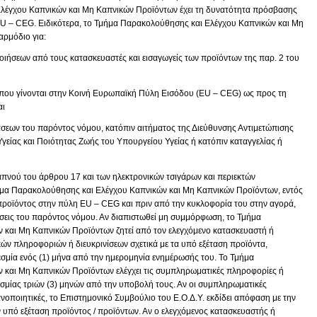
λέγχου Καπνικών και Μη Καπνικών Προϊόντων έχει τη δυνατότητα πρόσβασης
U – CEG. Ειδικότερα, το Τμήμα Παρακολούθησης και Ελέγχου Καπνικών και Μη
αρμόδιο για:
οιήσεων από τους κατασκευαστές και εισαγωγείς των προϊόντων της παρ. 2 του
που γίνονται στην Κοινή Ευρωπαϊκή Πύλη Εισόδου (EU – CEG) ως προς τη
αι
σεων του παρόντος νόμου, κατόπιν αιτήματος της Διεύθυνσης Αντιμετώπισης
γείας και Ποιότητας Ζωής του Υπουργείου Υγείας ή κατόπιν καταγγελίας ή
απνού του άρθρου 17 και των ηλεκτρονικών τσιγάρων και περιεκτών
μα Παρακολούθησης και Ελέγχου Καπνικών και Μη Καπνικών Προϊόντων, εντός
 προϊόντος στην πύλη EU – CEG και πριν από την κυκλοφορία του στην αγορά,
ίσεις του παρόντος νόμου. Αν διαπιστωθεί μη συμμόρφωση, το Τμήμα
και Μη Καπνικών Προϊόντων ζητεί από τον ελεγχόμενο κατασκευαστή ή
ν πληροφοριών ή διευκρινίσεων σχετικά με τα υπό εξέταση προϊόντα,
σμία ενός (1) μήνα από την ημερομηνία ενημέρωσής του. Το Τμήμα
και Μη Καπνικών Προϊόντων ελέγχει τις συμπληρωματικές πληροφορίες ή
θεσμίας τριών (3) μηνών από την υποβολή τους. Αν οι συμπληρωματικές
ανοποιητικές, το Επιστημονικό Συμβούλιο του Ε.Ο.Δ.Υ. εκδίδει απόφαση με την
ν υπό εξέταση προϊόντος / προϊόντων. Αν ο ελεγχόμενος κατασκευαστής ή