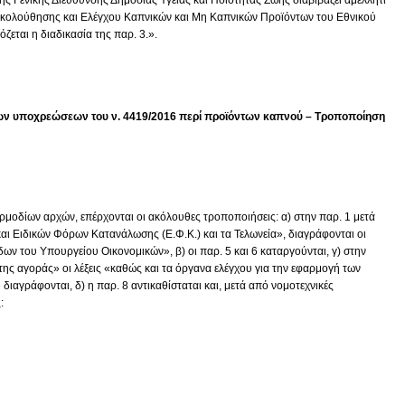
ρακολούθησης και Ελέγχου Καπνικών και Μη Καπνικών Προϊόντων του Εθνικού
ζεται η διαδικασία της παρ. 3.».
 των υποχρεώσεων του ν. 4419/2016 περί προϊόντων καπνού – Τροποποίηση
αρμοδίων αρχών, επέρχονται οι ακόλουθες τροποποιήσεις: α) στην παρ. 1 μετά
 και Ειδικών Φόρων Κατανάλωσης (Ε.Φ.Κ.) και τα Τελωνεία», διαγράφονται οι
ων του Υπουργείου Οικονομικών», β) οι παρ. 5 και 6 καταργούνται, γ) στην
ς της αγοράς» οι λέξεις «καθώς και τα όργανα ελέγχου για την εφαρμογή των
διαγράφονται, δ) η παρ. 8 αντικαθίσταται και, μετά από νομοτεχνικές
: