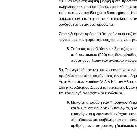
4β. Η αλλαγή στη νομική μορφή ή στο πρόσωπο 
πλήρωσης των προϋποθέσεων επιβολής των κυρώσ
τους, εφόσον στον ίδιο χώρο δραστηριοποιείται
συμμετέχουν άμεσα ή έμμεσα στη διοίκηση, στον
συνδεόμενα με αυτούς πρόσωπα.
Ως συνδεόμενα πρόσωπα θεωρούνται οι σύζυγοι, 
εργασίας με τον φορέα της επιχείρησης για τη
Σε όσους παραβιάζουν τις διατάξεις το
από πεντακόσια (500) έως δέκα χιλιάδε
προστίμου. Πέραν των ανωτέρω, κυρώσε
5α. Τα ελεγκτικά όργανα υποχρεούνται να κοι
προβλέπεται από το παρόν προς τον οικείο Δήμ
Αρχή Δημοσίων Εσόδων (Α.Α.Δ.Ε.), τον Ηλεκτρο
Ελληνικού Δικτύου Διανομής Ηλεκτρικής Ενέργει
την εφαρμογή των σχετικών κυρώσεων.
Με κοινή απόφαση των Υπουργών Υγείας
και άλλων συναρμόδιων Υπουργών, η οπο
καθορίζονται η διαδικασία ελέγχου, συν
παραβάσεων και επιβολής των πιο πάνω
αριθμός των υποτροπών, η διαδικασία ε