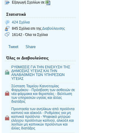
Εξαγωγή Σχολίων σε
Στατιστικά
424 Σχόλια
845 Σχόλια επι της
Διαβούλευσης
16142 - Όλα τα Σχόλια
Tweet
Share
Όλες οι Διαβουλεύσεις
ΡΥΘΜΙΣΕΙΣ ΓΙΑ ΤΗΝ ΕΝΙΣΧΥΣΗ ΤΗΣ
ΔΗΜΟΣΙΑΣ ΥΓΕΙΑΣ ΚΑΙ ΤΗΝ
ΑΝΑΒΑΘΜΙΣΗ ΤΩΝ ΥΠΗΡΕΣΙΩΝ
ΥΓΕΙΑΣ
Σύσταση Ταμείου Καινοτομίας
Φαρμάκου - Πρόσβαση των ασθενών σε
νέα φάρμακα και θεραπείες - Βελτίωση
των υπηρεσιών υγείας και άλλες
διατάξεις
Προστασία των ανηλίκων από προϊόντα
καπνού και αλκοόλ - Ρυθμίσεις για μη
καπνικά προϊόντα - Ψηφιακό μητρώο
ελέγχου προϊόντων καπνού, αλκοόλ και
λοιπών μη καπνικών προϊόντων και
άλλες διατάξεις