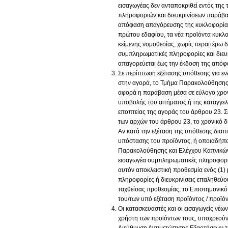
εισαγωγέας δεν ανταποκριθεί εντός της
πληροφοριών και διευκρινίσεων παράβασ
απόφαση απαγόρευσης της κυκλοφορίας
πρώτου εδαφίου, τα νέα προϊόντα κυκλ
κείμενης νομοθεσίας, χωρίς περαιτέρω 
συμπληρωματικές πληροφορίες και διευκ
απαγορεύεται έως την έκδοση της απόφ
Σε περίπτωση εξέτασης υπόθεσης για 
στην αγορά, το Τμήμα Παρακολούθησης 
αφορά η παράβαση μέσα σε εύλογο χρονι
υποβολής του αιτήματος ή της καταγγελ
εποπτείας της αγοράς του άρθρου 23. Σ
των αρχών του άρθρου 23, το χρονικό δι
Αν κατά την εξέταση της υπόθεσης διαπ
υπόστασης του προϊόντος, ή οποιαδήπο
Παρακολούθησης και Ελέγχου Καπνικών 
εισαγωγέα συμπληρωματικές πληροφορίες 
αυτόν αποκλειστική προθεσμία ενός (1)
πληροφορίες ή διευκρινίσεις επαληθεύο
ταχθείσας προθεσμίας, το Επιστημονικό
του/των υπό εξέταση προϊόντος / προϊό
Οι κατασκευαστές και οι εισαγωγείς νέ
χρήστη των προϊόντων τους, υποχρεούν
Διεύθυνση Αντιμετώπισης Εξαρτήσεων τη