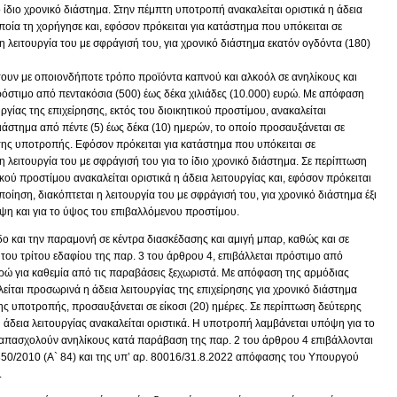
ο ίδιο χρονικό διάστημα. Στην πέμπτη υποτροπή ανακαλείται οριστικά η άδεια
ποία τη χορήγησε και, εφόσον πρόκειται για κατάστημα που υπόκειται σε
 λειτουργία του με σφράγισή του, για χρονικό διάστημα εκατόν ογδόντα (180)
ουν με οποιονδήποτε τρόπο προϊόντα καπνού και αλκοόλ σε ανηλίκους και
όστιμο από πεντακόσια (500) έως δέκα χιλιάδες (10.000) ευρώ. Με απόφαση
ργίας της επιχείρησης, εκτός του διοικητικού προστίμου, ανακαλείται
ιάστημα από πέντε (5) έως δέκα (10) ημερών, το οποίο προσαυξάνεται σε
της υποτροπής. Εφόσον πρόκειται για κατάστημα που υπόκειται σε
λειτουργία του με σφράγισή του για το ίδιο χρονικό διάστημα. Σε περίπτωση
κού προστίμου ανακαλείται οριστικά η άδεια λειτουργίας και, εφόσον πρόκειται
οίηση, διακόπτεται η λειτουργία του με σφράγισή του, για χρονικό διάστημα έξι
ψη και για το ύψος του επιβαλλόμενου προστίμου.
δο και την παραμονή σε κέντρα διασκέδασης και αμιγή μπαρ, καθώς και σε
ου τρίτου εδαφίου της παρ. 3 του άρθρου 4, επιβάλλεται πρόστιμο από
ευρώ για καθεμία από τις παραβάσεις ξεχωριστά. Με απόφαση της αρμόδιας
λείται προσωρινά η άδεια λειτουργίας της επιχείρησης για χρονικό διάστημα
ης υποτροπής, προσαυξάνεται σε είκοσι (20) ημέρες. Σε περίπτωση δεύτερης
 άδεια λειτουργίας ανακαλείται οριστικά. Η υποτροπή λαμβάνεται υπόψη για το
απασχολούν ανηλίκους κατά παράβαση της παρ. 2 του άρθρου 4 επιβάλλονται
3850/2010 (Α` 84) και της υπ’ αρ. 80016/31.8.2022 απόφασης του Υπουργού
.