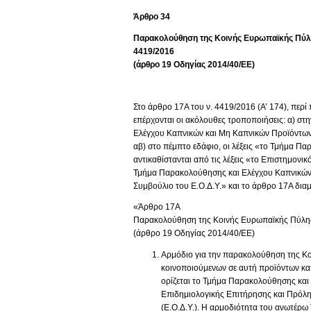
Άρθρο 34
Παρακολούθηση της Κοινής Ευρωπαϊκής Πύλης
4419/2016
(άρθρο 19 Οδηγίας 2014/40/ΕΕ)
Στο άρθρο 17Α του ν. 4419/2016 (Α’ 174), πε
επέρχονται οι ακόλουθες τροποποιήσεις: α) στη
Ελέγχου Καπνικών και Μη Καπνικών Προϊόντων» 
αβ) στο πέμπτο εδάφιο, οι λέξεις «το Τμήμα 
αντικαθίστανται από τις λέξεις «το Επιστημονικό
Τμήμα Παρακολούθησης και Ελέγχου Καπνικών κ
Συμβούλιο του Ε.Ο.Δ.Υ.» και το άρθρο 17Α δια
«Άρθρο 17Α
Παρακολούθηση της Κοινής Ευρωπαϊκής Πύλη
(άρθρο 19 Οδηγίας 2014/40/ΕΕ)
Αρμόδιο για την παρακολούθηση της Κο
κοινοποιούμενων σε αυτή προϊόντων κα
ορίζεται το Τμήμα Παρακολούθησης και
Επιδημιολογικής Επιτήρησης και Πρόλ
(Ε.Ο.Δ.Υ.). Η αρμοδιότητα του ανωτέρω 