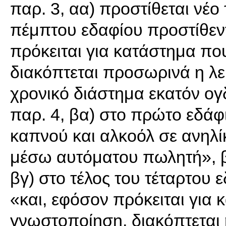
παρ. 3, αα) προστίθεται νέο 
πέμπτου εδαφίου προστίθεντα
πρόκειται για κατάστημα πο
διακόπτεται προσωρινά η λει
χρονικό διάστημα εκατόν ογ
παρ. 4, βα) στο πρώτο εδάφι
καπνού και αλκοόλ σε ανηλίκ
μέσω αυτόματου πωλητή», ββ
βγ) στο τέλος του τέταρτου ε
«και, εφόσον πρόκειται για 
γνωστοποίηση, διακόπτεται 