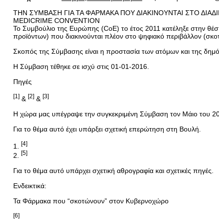
ΤΗΝ ΣΥΜΒΑΣΗ ΓΙΑ ΤΑ ΦΑΡΜΑΚΑ ΠΟΥ ΔΙΑΚΙΝΟΥΝΤΑΙ ΣΤΟ ΔΙΑΔ
MEDICRIME CONVENTION
Το Συμβούλιο της Ευρώπης (CoE) το έτος 2011 κατέληξε στην θέ
προϊόντων) που διακινούνται πλέον στο ψηφιακό περιβάλλον (σκοτε
Σκοπός της Σύμβασης είναι η προστασία των ατόμων και της δημό
Η Σύμβαση τέθηκε σε ισχύ στις 01-01-2016.
Πηγές
[1]
[2]
[3]
&
&
Η χώρα μας υπέγραψε την συγκεκριμένη Σύμβαση τον Μάιο του 202
Για το θέμα αυτό έχει υπάρξει σχετική επερώτηση στη Βουλή.
[4]
1.
[5]
2.
Για το θέμα αυτό υπάρχει σχετική αθρογραφία και σχετικές πηγές.
Ενδεικτικά:
Τα Φάρμακα που “σκοτώνουν” στον Κυβερνοχώρο
[6]