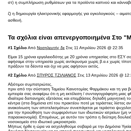
στ) η συμπλήρωση ρυθμίσεων για τα προϊόντα καπνού και κάνναβη
ζ) η δημιουργία ηλεκτρονικής εφαρμογής για ογκολογικούς – αιμ
ασθενή.
Τα σχόλια είναι απενεργοποιημένα Στο 
#1 Σχόλιο
Από
Νοσηλευτής δε
Στις 11 Απριλίου 2026 @ 22:35
Είμαι 15 χρόνια εργαλειοδότης με 20 χρόνια υπηρεσίας στο ΕΣΥ σαν
αφήσαμε στην υπηρεσία χωρίς αντίκρυσμα χωρίς β.α.ε χωρίς τίποτα 
πράξουν τα δέοντα και όχι να μας αφήσουν εκτός.
#2 Σχόλιο
Από
ΣΠΥΡΟΣ ΤΖΙΛΙΑΝΟΣ
Στις 13 Απριλίου 2026 @ 12
Αξιότιμοι συμπατριώτες,
πριν από την σύσταση Ταμείου Καινοτομίας Φαρμάκου και τη για 
εμπειρία σας αναφέρω ότι η μη εκτέλεση / συνταγογράφηση μιας 
ιδιαίτερα δαπανηρές εξετάσεις και επεμβάσεις δηλαδή μαγνητική τ
κέντρα (στα δημόσια επί του πρακτέου ποτέ με τεράστιες λίστες α
ανακοίνωση των αποτελεσμάτων συνεπάγεται με τεράστιο ψυχολογ
για την προώθηση των συμφερόντων των ιδιωτικών ιατρείων (μη ν
παραοικονομία). Επομένως, με αυτόν τον τρόπο η δεύτερη δουλειά 
νοσοκομείο στο ιδιωτικό μικροιατρείο.
Μήπως ήρθε η ώρα να ασχοληθούμε σοβαρά με την Δημόσια Υγεία β