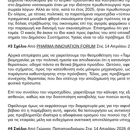
Δημόσια Νοσοκομεία για το ιατρικό προσωπικό και νοσηλευτικό 
στο Δημόσιο νοσοκομείο όταν με την ιδιότητα πρωθυπουργού πριν 
σωρεία λόγων. Αλλά αν τότε, κατά το έτος 2025, ήταν πρωθυπουρ
Εν ολίγοις, με τέτοιες πολιτικές τα παρεπόμενα νομοσχέδια «τύπο
πραγματικά μοναδικά φθηνά σκευάσματα ήταν μέχρι πρότινος τα φ
της δόλιας στρέβλωσης της οικονομίας επί της αγοράς φαρμάκου 
την παραγωγή και διανομή των σκευασμάτων. Επισημαίνω ότι για ν
τομέα. Ο κακός θα έκανε το ίδιο κακό προς όφελος του από οποια
σημείο του Δημόσιου Συστήματος Υγείας είναι το οξύ πρόβλημα. Ε
#3 Σχόλιο
Από
PHARMA INNOVATION FORUM
Στις 14 Απριλίου 
Αρχικά επιτρέψατε μας να χαιρετίσουμε την θεσμοθέτηση του «Ταμ
βιομηχανίας με την πολιτική ηγεσία και αποδεικνύει ότι η κατανό
θεραπειών, οδηγεί πάντα σε θετικά βήματα προόδου. Ωστόσο, οφείλ
του σχήματος, προς την κατεύθυνση ενός μόνιμου μηχανισμού, ωσ
παράγοντα καθυστέρησης στην πρόσβαση. Τέλος, μας προβληματίζει
συνέχισης θεραπείας που δεν επέτυχε την αποζημίωσή της μετά τη
φυσικά πρόσωπα.
Επί του συνόλου του νομοσχεδίου, χαιρετίζουμε την κάλυψη της 
ασθενών, καθώς και την δοσοποίηση καταβολής των ποσών αυτόμα
Οφείλουμε όμως να εκφράσουμε την διαμαρτυρία μας για την αιφνι
βέβαιο ότι η παρέμβαση αυτή, αφενός θα λειτουργήσει ως αντικίνητ
μας προβληματίζει ιδιαίτερα η αδιαφάνεια ορισμού του ποσού της
για τις εταιρείες μέλη και ενδεχόμενα ανεπιεική αποτελέσματα υπ
#4 Σχόλιο
Από
Γιώργος Παπαπροδρόμου
Στις 14 Απριλίου 2026 