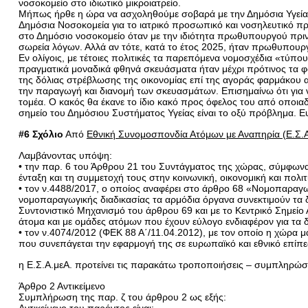
νοσοκομείο στο ιδιωτικό μικροιατρείο.
Μήπως ήρθε η ώρα να ασχοληθούμε σοβαρά με την Δημόσια Υγεία β
Δημόσια Νοσοκομεία για το ιατρικό προσωπικό και νοσηλευτικό 
στο Δημόσιο νοσοκομείο όταν με την ιδιότητα πρωθυπουργού πριν 
σωρεία λόγων. Αλλά αν τότε, κατά το έτος 2025, ήταν πρωθυπουρ
Εν ολίγοις, με τέτοιες πολιτικές τα παρεπόμενα νομοσχέδια «τύπο
πραγματικά μοναδικά φθηνά σκευάσματα ήταν μέχρι πρότινος τα φ
της δόλιας στρέβλωσης της οικονομίας επί της αγοράς φαρμάκου 
την παραγωγή και διανομή των σκευασμάτων. Επισημαίνω ότι για ν
τομέα. Ο κακός θα έκανε το ίδιο κακό προς όφελος του από οποια
σημείο του Δημόσιου Συστήματος Υγείας είναι το οξύ πρόβλημα. Ε
#6 Σχόλιο
Από
Εθνική Συνομοσπονδία Ατόμων με Αναπηρία (Ε.Σ.Α
Λαμβάνοντας υπόψη:
• την παρ. 6 του Άρθρου 21 του Συντάγματος της χώρας, σύμφωνα
ένταξη και τη συμμετοχή τους στην κοινωνική, οικονομική και πολι
• τον ν.4488/2017, ο οποίος αναφέρει στο άρθρο 68 «Νομοπαραγωγ
νομοπαραγωγικής διαδικασίας τα αρμόδια όργανα συνεκτιμούν τα δ
Συντονιστικό Μηχανισμό του άρθρου 69 και με το Κεντρικό Σημεί
άτομα και με ομάδες ατόμων που έχουν εύλογο ενδιαφέρον για τα 
• τον ν.4074/2012 (ΦΕΚ 88 Α΄/11.04.2012), με τον οποίο η χώρα 
που συνεπάγεται την εφαρμογή της σε ευρωπαϊκό και εθνικό επίπε
η Ε.Σ.Α.μεΑ. προτείνει τις παρακάτω τροποποιήσεις – συμπληρώσε
Άρθρο 2 Αντικείμενο
Συμπλήρωση της παρ. ζ του άρθρου 2 ως εξής:
Αντικείμενο του παρόντος είναι: