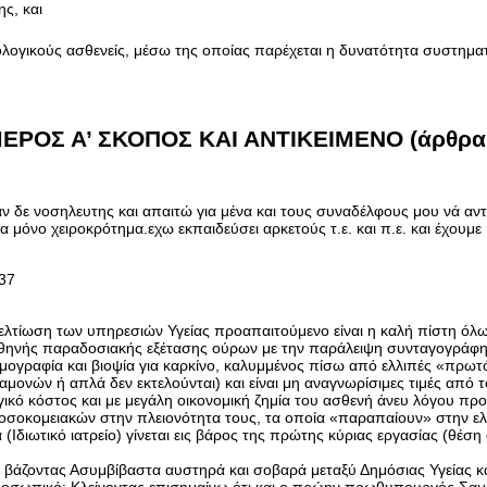
ς, και
ατολογικούς ασθενείς, μέσω της οποίας παρέχεται η δυνατότητα συστη
"ΜΕΡΟΣ Α’ ΣΚΟΠΟΣ ΚΑΙ ΑΝΤΙΚΕΙΜΕΝΟ (άρθρα 
 δε νοσηλευτης και απαιτώ για μένα και τους συναδέλφους μου νά αντιμ
μόνο χειροκρότημα.εχω εκπαιδεύσει αρκετούς τ.ε. και π.ε. και έχουμε ί
:37
βελτίωση των υπηρεσιών Υγείας προαπαιτούμενο είναι η καλή πίστη ό
φθηνής παραδοσιακής εξέτασης ούρων με την παράλειψη συνταγογράφησ
ομογραφία και βιοψία για καρκίνο, καλυμμένος πίσω από ελλιπές «πρωτό
ναμονών ή απλά δεν εκτελούνται) και είναι μη αναγνωρίσιμες τιμές από
ικό κόστος και με μεγάλη οικονομική ζημία του ασθενή άνευ λόγου 
οσοκομειακών στην πλειονότητα τους, τα οποία «παραπαίουν» στην ελε
(Ιδιωτικό ιατρείο) γίνεται εις βάρος της πρώτης κύριας εργασίας (θέσ
άζοντας Ασυμβίβαστα αυστηρά και σοβαρά μεταξύ Δημόσιας Υγείας και 