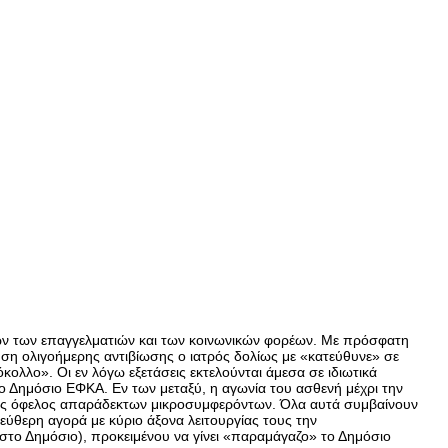
λων των επαγγελματιών και των κοινωνικών φορέων. Με πρόσφατη
η ολιγοήμερης αντιβίωσης ο ιατρός δολίως με «κατεύθυνε» σε
κολλο». Οι εν λόγω εξετάσεις εκτελούνται άμεσα σε ιδιωτικά
 το Δημόσιο ΕΦΚΑ. Εν των μεταξύ, η αγωνία του ασθενή μέχρι την
προς όφελος απαράδεκτων μικροσυμφερόντων. Όλα αυτά συμβαίνουν
ύθερη αγορά με κύριο άξονα λειτουργίας τους την
η στο Δημόσιο), προκειμένου να γίνει «παραμάγαζο» το Δημόσιο