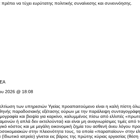
α πρέπει να τύχει ευρύτατης πολιτικής συναίνεσης και συνεννόησης.
ΑΕΑ
ίου 2026 @ 18:08
βελτίωση των υπηρεσιών Υγείας προαπαιτούμενο είναι η καλή πίστη ό
φθηνής παραδοσιακής εξέτασης ούρων με την παράλειψη συνταγογράφησ
ομογραφία και βιοψία για καρκίνο, καλυμμένος πίσω από ελλιπές «πρωτό
ναμονών ή απλά δεν εκτελούνται) και είναι μη αναγνωρίσιμες τιμές από
ικό κόστος και με μεγάλη οικονομική ζημία του ασθενή άνευ λόγου 
οσοκομειακών στην πλειονότητα τους, τα οποία «παραπαίουν» στην ελε
(Ιδιωτικό ιατρείο) γίνεται εις βάρος της πρώτης κύριας εργασίας (θέσ