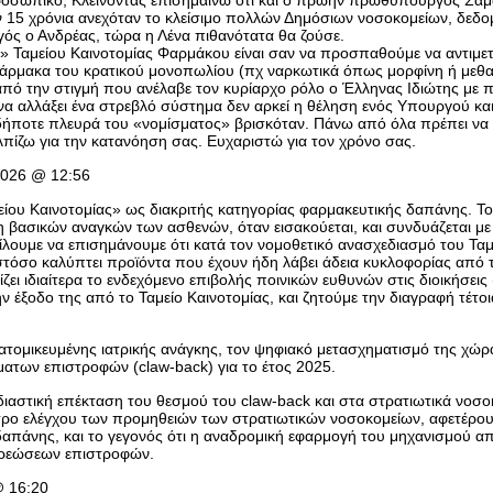
προσωπικό; Κλείνοντας επισημαίνω ότι και ο πρώην πρωθυπουργός Σαμ
15 χρόνια ανεχόταν το κλείσιμο πολλών Δημόσιων νοσοκομείων, δεδομέ
γός ο Ανδρέας, τώρα η Λένα πιθανότατα θα ζούσε.
υ» Ταμείου Καινοτομίας Φαρμάκου είναι σαν να προσπαθούμε να αντιμετ
άρμακα του κρατικού μονοπωλίου (πχ ναρκωτικά όπως μορφίνη ή μεθαδ
από την στιγμή που ανέλαβε τον κυρίαρχο ρόλο ο Έλληνας Ιδιώτης με 
α αλλάξει ένα στρεβλό σύστημα δεν αρκεί η θέληση ενός Υπουργού και 
δήποτε πλευρά του «νομίσματος» βρισκόταν. Πάνω από όλα πρέπει να β
λπίζω για την κατανόηση σας. Ευχαριστώ για τον χρόνο σας.
2026 @ 12:56
είου Καινοτομίας» ως διακριτής κατηγορίας φαρμακευτικής δαπάνης. Το
ηση βασικών αναγκών των ασθενών, όταν εισακούεται, και συνδυάζεται μ
ουμε να επισημάνουμε ότι κατά τον νομοθετικό ανασχεδιασμό του Ταμεί
τόσο καλύπτει προϊόντα που έχουν ήδη λάβει άδεια κυκλοφορίας από τ
 ιδιαίτερα το ενδεχόμενο επιβολής ποινικών ευθυνών στις διοικήσεις
ν έξοδο της από το Ταμείο Καινοτομίας, και ζητούμε την διαγραφή τέ
εξατομικευμένης ιατρικής ανάγκης, τον ψηφιακό μετασχηματισμό της χ
των επιστροφών (claw-back) για το έτος 2025.
διαστική επέκταση του θεσμού του claw-back και στα στρατιωτικά νοσ
ρο ελέγχου των προμηθειών των στρατιωτικών νοσοκομείων, αφετέρου είν
 δαπάνης, και το γεγονός ότι η αναδρομική εφαρμογή του μηχανισμού α
οχρεώσεων επιστροφών.
@ 16:20