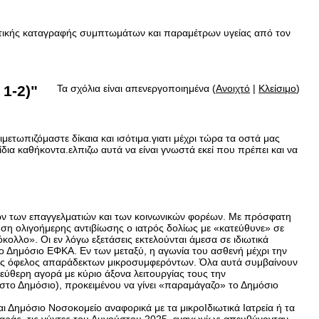
ματικής καταγραφής συμπτωμάτων και παραμέτρων υγείας από τον
1-2)"
Τα σχόλια είναι απενεργοποιημένα (
Ανοιχτό
|
Κλείσιμο
)
ετωπιζόμαστε δίκαια και ισότιμα.γιατι μέχρι τώρα τα οστά μας
δια καθήκοντα.ελπιζω αυτά να είναι γνωστά εκεί που πρέπει και να
λων των επαγγελματιών και των κοινωνικών φορέων. Με πρόσφατη
η ολιγοήμερης αντιβίωσης ο ιατρός δολίως με «κατεύθυνε» σε
κολλο». Οι εν λόγω εξετάσεις εκτελούνται άμεσα σε ιδιωτικά
 το Δημόσιο ΕΦΚΑ. Εν των μεταξύ, η αγωνία του ασθενή μέχρι την
προς όφελος απαράδεκτων μικροσυμφερόντων. Όλα αυτά συμβαίνουν
ύθερη αγορά με κύριο άξονα λειτουργίας τους την
η στο Δημόσιο), προκειμένου να γίνει «παραμάγαζο» το Δημόσιο
Δημόσιο Νοσοκομείο αναφορικά με τα μικροΙδιωτικά Ιατρεία ή τα