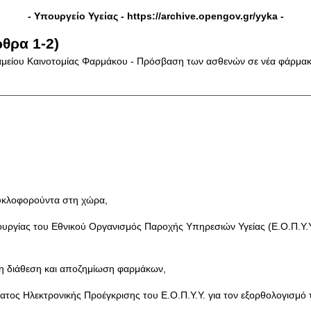
- Υπουργείο Υγείας -
https://archive.opengov.gr/yyka
-
θρα 1-2)
μείου Καινοτομίας Φαρμάκου - Πρόσβαση των ασθενών σε νέα φάρμακα 
κυκλοφορούντα στη χώρα,
λειτουργίας του Εθνικού Οργανισμός Παροχής Υπηρεσιών Υγείας (Ε.Ο.Π.
στη διάθεση και αποζημίωση φαρμάκων,
ήματος Ηλεκτρονικής Προέγκρισης του Ε.Ο.Π.Υ.Υ. για τον εξορθολογισ