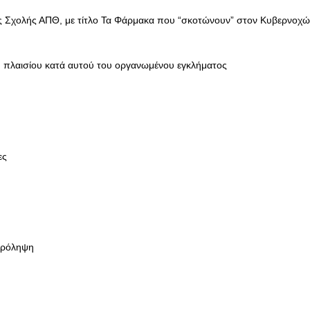
ής Σχολής ΑΠΘ, με τίτλο Τα Φάρμακα που “σκοτώνουν” στον Κυβερνοχ
ύ πλαισίου κατά αυτού του οργανωμένου εγκλήματος
ες
πρόληψη