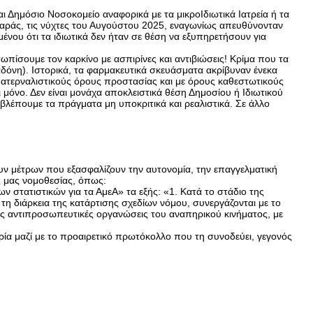
Δημόσιο Νοσοκομείο αναφορικά με τα μικροΙδιωτικά Ιατρεία ή τα
αράς, τις νύχτες του Αυγούστου 2025, εναγωνίως απευθύνονταν
νου ότι τα ιδιωτικά δεν ήταν σε θέση να εξυπηρετήσουν για
ωπίσουμε τον καρκίνο με ασπιρίνες και αντιβιώσεις! Κρίμα που τα
όνη). Ιστορικά, τα φαρμακευτικά σκευάσματα ακρίβυναν ένεκα
πατερναλιστικούς όρους προστασίας και με όρους καθεστωτικούς
μόνο. Δεν είναι μονάχα αποκλειστικά θέση Δημοσίου ή Ιδιωτικού
λέπουμε τα πράγματα μη υποκριτικά και ρεαλιστικά. Σε άλλο
ν μέτρων που εξασφαλίζουν την αυτονομία, την επαγγελματική
ής μας νομοθεσίας, όπως:
στατιστικών για τα ΑμεΑ» τα εξής: «1. Κατά το στάδιο της
η διάρκεια της κατάρτισης σχεδίων νόμου, συνεργάζονται με το
ες αντιπροσωπευτικές οργανώσεις του αναπηρικού κινήματος, με
ρία μαζί με το προαιρετικό πρωτόκολλο που τη συνοδεύει, γεγονός