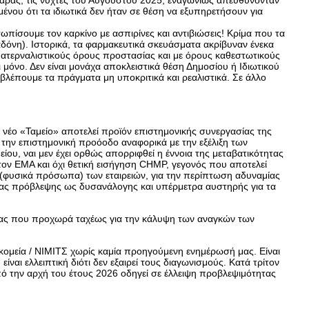
αράς, τις νύχτες του Αυγούστου 2025, εναγωνίως απευθύνονταν
νου ότι τα ιδιωτικά δεν ήταν σε θέση να εξυπηρετήσουν για
ωπίσουμε τον καρκίνο με ασπιρίνες και αντιβιώσεις! Κρίμα που τα
όνη). Ιστορικά, τα φαρμακευτικά σκευάσματα ακρίβυναν ένεκα
πατερναλιστικούς όρους προστασίας και με όρους καθεστωτικούς
μόνο. Δεν είναι μονάχα αποκλειστικά θέση Δημοσίου ή Ιδιωτικού
λέπουμε τα πράγματα μη υποκριτικά και ρεαλιστικά. Σε άλλο
 νέο «Ταμείο» αποτελεί προϊόν επιστημονικής συνεργασίας της
ε την επιστημονική προόοδο αναφορικά με την εξέλιξη των
ου, ναι μεν έχει ορθώς απορριφθεί η έννοια της μεταβατικότητας
ον ΕΜΑ και όχι θετική εισήγηση CHMP, γεγονός που αποτελεί
 (φυσικά πρόσωπα) των εταιρειών, για την περίπτωση αδυναμίας
τοιας πρόβλεψης ως δυσανάλογης και υπέρμετρα αυστηρής για τα
ώρας που προχωρά ταχέως για την κάλυψη των αναγκών των
οκομεία / ΝΙΜΙΤΣ χωρίς καμία προηγούμενη ενημέρωσή μας. Είναι
αι ελλειπτική διότι δεν εξαιρεί τους διαγωνισμούς. Κατά τρίτον
πό την αρχή του έτους 2026 οδηγεί σε έλλειψη προβλεψιμότητας