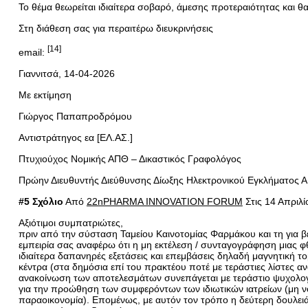
Το θέμα θεωρείται ιδιαίτερα σοβαρό, άμεσης προτεραιότητας και θ
Στη διάθεση σας για περαιτέρω διευκρινήσεις
[14]
email:
Γιαννιτσά, 14-04-2026
Με εκτίμηση
Γιώργος Παπαπροδρόμου
Αντιστράτηγος εα [ΕΛ.ΑΣ.]
Πτυχιούχος Νομικής ΑΠΘ – Δικαστικός Γραφολόγος
Πρώην Διευθυντής Διεύθυνσης Δίωξης Ηλεκτρονικού Εγκλήματος 
#5 Σχόλιο
Από
22nPHARMA INNOVATION FORUM
Στις 14 Απριλ
Αξιότιμοι συμπατριώτες,
πριν από την σύσταση Ταμείου Καινοτομίας Φαρμάκου και τη για 
εμπειρία σας αναφέρω ότι η μη εκτέλεση / συνταγογράφηση μιας 
ιδιαίτερα δαπανηρές εξετάσεις και επεμβάσεις δηλαδή μαγνητική τ
κέντρα (στα δημόσια επί του πρακτέου ποτέ με τεράστιες λίστες α
ανακοίνωση των αποτελεσμάτων συνεπάγεται με τεράστιο ψυχολογ
για την προώθηση των συμφερόντων των ιδιωτικών ιατρείων (μη ν
παραοικονομία). Επομένως, με αυτόν τον τρόπο η δεύτερη δουλειά 