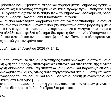
άζοντας Ασυμβίβαστα αυστηρά και σοβαρά μεταξύ Δημόσιας Υγείας και 
προσωπικό; Κλείνοντας επισημαίνω ότι και ο πρώην πρωθυπουργός Σαμ
15 χρόνια ανεχόταν το κλείσιμο πολλών Δημόσιων νοσοκομείων, δεδομέ
γός ο Ανδρέας, τώρα η Λένα πιθανότατα θα ζούσε.
υ» Ταμείου Καινοτομίας Φαρμάκου είναι σαν να προσπαθούμε να αντιμετ
άρμακα του κρατικού μονοπωλίου (πχ ναρκωτικά όπως μορφίνη ή μεθαδ
από την στιγμή που ανέλαβε τον κυρίαρχο ρόλο ο Έλληνας Ιδιώτης με 
α αλλάξει ένα στρεβλό σύστημα δεν αρκεί η θέληση ενός Υπουργού και 
δήποτε πλευρά του «νομίσματος» βρισκόταν. Πάνω από όλα πρέπει να β
υχαριστώ για τον χρόνο σας.
.μεΑ.)
Στις 24 Απριλίου 2026 @ 14:11
 με την οποία «τα άτομα με αναπηρίες έχουν δικαίωμα να απολαμβάνου
τική ζωή της Χώρας», συνταγματικές επιταγές και απαιτήσεις της εθνικ
ική διαδικασία, ανάλυση συνεπειών ρυθμίσεων και παραγωγή επίσημων 
ικαιώματα των ΑμεΑ, όπως αυτά περιγράφονται στη Σύμβαση και κατά τ
ο Αναφοράς του άρθρου 70 και τελούν σε διαβούλευση με αναγνωρισμέν
δικαιώματα των ΑμεΑ […]»
μας κύρωσε τη Διεθνή Σύμβαση για τα Δικαιώματα των Ατόμων με Αναπη
δο και ιδιαίτερα το άρθρο 9 «Προσβασιμότητα»
ις: