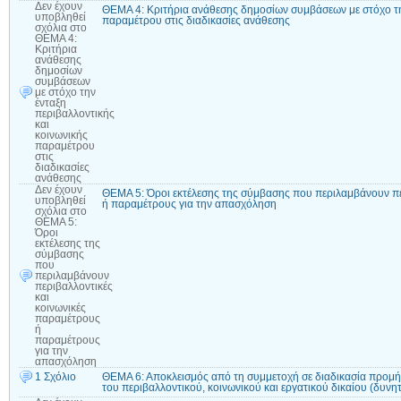
Δεν έχουν
ΘΕΜΑ 4: Κριτήρια ανάθεσης δημοσίων συμβάσεων με στόχο την
υποβληθεί
παραμέτρου στις διαδικασίες ανάθεσης
σχόλια
στο
ΘΕΜΑ 4:
Κριτήρια
ανάθεσης
δημοσίων
συμβάσεων
με στόχο την
ένταξη
περιβαλλοντικής
και
κοινωνικής
παραμέτρου
στις
διαδικασίες
ανάθεσης
Δεν έχουν
ΘΕΜΑ 5: Όροι εκτέλεσης της σύμβασης που περιλαμβάνουν πε
υποβληθεί
ή παραμέτρους για την απασχόληση
σχόλια
στο
ΘΕΜΑ 5:
Όροι
εκτέλεσης της
σύμβασης
που
περιλαμβάνουν
περιβαλλοντικές
και
κοινωνικές
παραμέτρους
ή
παραμέτρους
για την
απασχόληση
1 Σχόλιο
ΘΕΜΑ 6: Αποκλεισμός από τη συμμετοχή σε διαδικασία προμή
του περιβαλλοντικού, κοινωνικού και εργατικού δικαίου (δυνη