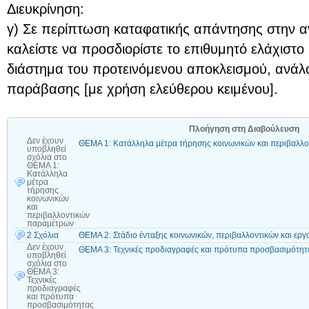
Διευκρίνηση:
γ) Σε περίπτωση καταφατικής απάντησης στην 
καλείστε να προσδιορίστε το επιθυμητό ελάχιστο 
διάστημα του προτεινόμενου αποκλεισμού, ανάλ
παράβασης [με χρήση ελεύθερου κειμένου].
Πλοήγηση στη Διαβούλευση
Δεν έχουν
ΘΕΜΑ 1: Κατάλληλα μέτρα τήρησης κοινωνικών και περιβαλλ
υποβληθεί
σχόλια
στο
ΘΕΜΑ 1:
Κατάλληλα
μέτρα
τήρησης
κοινωνικών
και
περιβαλλοντικών
παραμέτρων
2 Σχόλια
ΘΕΜΑ 2: Στάδιο ένταξης κοινωνικών, περιβαλλοντικών και ερ
Δεν έχουν
ΘΕΜΑ 3: Τεχνικές προδιαγραφές και πρότυπα προσβασιμότητ
υποβληθεί
σχόλια
στο
ΘΕΜΑ 3:
Τεχνικές
προδιαγραφές
και πρότυπα
προσβασιμότητας