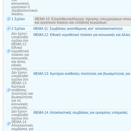
του
κοινωνικού,
εργατικού ή
περιβαλλοντικού
δικαίου.
1 Σχόλιο
ΘΕΜΑ 10: Επαλήθευση/έλεγχος τήρησης υποχρεώσεων στους τ
και εργατικού δικαίου και υποβολή κυρώσεων.
2 Σχόλια
ΘΕΜΑ 11: Συμβάσεις ανατιθέμενες κατ’ αποκλειστικότητα
Δεν έχουν
ΘΕΜΑ 12: Εθνικό νομοθετικό πλαίσιο για κοινωνικές και άλλες 
υποβληθεί
σχόλια
στο
ΘΕΜΑ 12:
Εθνικό
νομοθετικό
πλαίσιο για
κοινωνικές
και άλλες
ειδικές
υπηρεσίες
Δεν έχουν
ΘΕΜΑ 13: Κριτήρια ανάθεσης ποιότητας και βιωσιμότητας για 
υποβληθεί
σχόλια
στο
ΘΕΜΑ 13:
Κριτήρια
ανάθεσης
ποιότητας και
βιωσιμότητας
για τις
κοινωνικές
υπηρεσίες
Δεν έχουν
ΘΕΜΑ 14: Αποκλειστικές συμβάσεις για ορισμένες υπηρεσίες
υποβληθεί
σχόλια
στο
ΘΕΜΑ 14:
Αποκλειστικές
συμβάσεις για