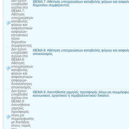
Δεν έχουν
ΘΕΜΑ 7: Αθέτηση υποχρεώσεων καταβολής φόρων και ασφαλισ
υποβληθεί
δημοσίου συμφέροντος
σχόλια
στο
ΘΕΜΑ 7:
Αθέτηση
υποχρεώσεων
καταβολής
φόρων και
ασφαλιστικών
εισφορών-
επιτακτικοί
λόγοι
δημοσίου
συμφέροντος
Δεν έχουν
ΘΕΜΑ 8: Αθέτηση υποχρεώσεων καταβολής φόρων και ασφαλι
υποβληθεί
αποκλεισμός
σχόλια
στο
ΘΕΜΑ 8:
Αθέτηση
υποχρεώσεων
καταβολής
φόρων και
ασφαλιστικών
εισφορών-
δυσανάλογος
αποκλεισμός
Δεν έχουν
ΘΕΜΑ 9: Ασυνήθιστα χαμηλές προσφορές λόγω μη συμμόρφωση
υποβληθεί
κοινωνικού, εργατικού ή περιβαλλοντικού δικαίου.
σχόλια
στο
ΘΕΜΑ 9:
Ασυνήθιστα
χαμηλές
προσφορές
λόγω μη
συμμόρφωσης
με διατάξεις
στους τομείς