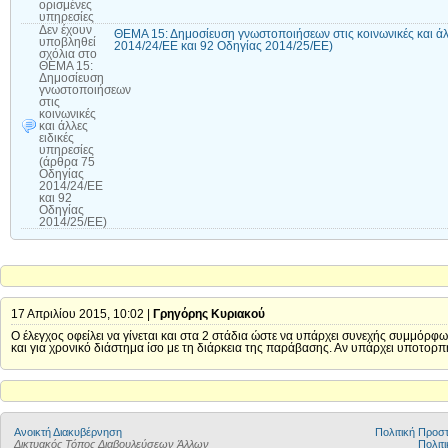
ορισμένες
υπηρεσίες
Δεν έχουν
ΘΕΜΑ 15: Δημοσίευση γνωστοποιήσεων στις κοινωνικές και άλ
υποβληθεί
2014/24/ΕΕ και 92 Οδηγίας 2014/25/ΕΕ)
σχόλια
στο
ΘΕΜΑ 15:
Δημοσίευση
γνωστοποιήσεων
στις
κοινωνικές
και άλλες
ειδικές
υπηρεσίες
(άρθρα 75
Οδηγίας
2014/24/ΕΕ
και 92
Οδηγίας
2014/25/ΕΕ)
17 Απριλίου 2015, 10:02 |
Γρηγόρης Κυριακού
Ο έλεγχος οφείλει να γίνεται και στα 2 στάδια ώστε να υπάρχει συνεχής συμμόρφ
και για χρονικό διάστημα ίσο με τη διάρκεια της παράβασης. Αν υπάρχει υποτορπή 
Ανοικτή Διακυβέρνηση
Πολιτική Προ
Δικτυακός Τόπος Διαβουλεύσεων Άλλων
Πολιτι