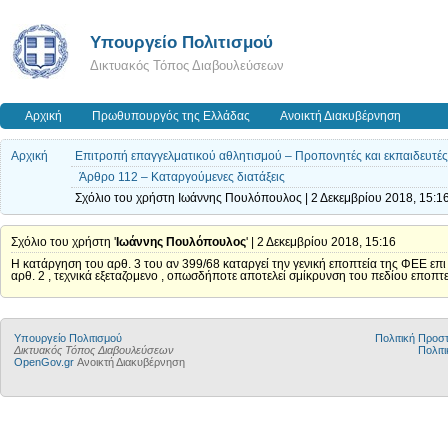
Υπουργείο Πολιτισμού
Δικτυακός Τόπος Διαβουλεύσεων
Αρχική
Πρωθυπουργός της Ελλάδας
Ανοικτή Διακυβέρνηση
Αρχική
Επιτροπή επαγγελματικού αθλητισμού – Προπονητές και εκπαιδευτές –
Άρθρο 112 – Καταργούμενες διατάξεις
Σχόλιο του χρήστη Ιωάννης Πουλόπουλος | 2 Δεκεμβρίου 2018, 15:1
Σχόλιο του χρήστη '
Ιωάννης Πουλόπουλος
' | 2 Δεκεμβρίου 2018, 15:16
Η κατάργηση του αρθ. 3 του αν 399/68 καταργεί την γενική εποπτεία της 
αρθ. 2 , τεχνικά εξεταζομενο , οπωσδήποτε αποτελεί σμίκρυνση του πεδίου εποπτε
Υπουργείο Πολιτισμού
Πολιτική Προ
Δικτυακός Τόπος Διαβουλεύσεων
Πολιτι
OpenGov.gr
Ανοικτή Διακυβέρνηση