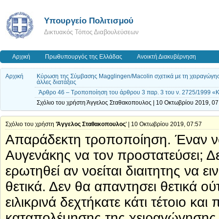
Υπουργείο Πολιτισμού
Δικτυακός Τόπος Διαβουλεύσεων
Αρχική
Πρωθυπουργός της Ελλάδας
Ανοικτή Διακυβέρνηση
Αρχική
Κύρωση της Σύμβασης Magglingen/Macolin σχετικά με τη χειραγώγηση
άλλες διατάξεις
Άρθρο 46 – Τροποποίηση του άρθρου 3 παρ. 3 του ν. 2725/1999 «
Σχόλιο του χρήστη Άγγελος Σταθακοπουλος | 10 Οκτωβρίου 2019, 07
Σχόλιο του χρήστη '
Άγγελος Σταθακοπουλος
' | 10 Οκτωβρίου 2019, 07:57
Απαράδεκτη τροποποίηση. Έναν νο
Αυγενάκης να τον προστατεύσει; Δ
ερωτηθεί αν νοείται διαιτητης να ε
θετικά. Δεν θα απαντησει θετικά ού
ειλικρινά δεχτήκατε κάτι τέτοιο κα
καταπολέμησης της χειραγώγησης 