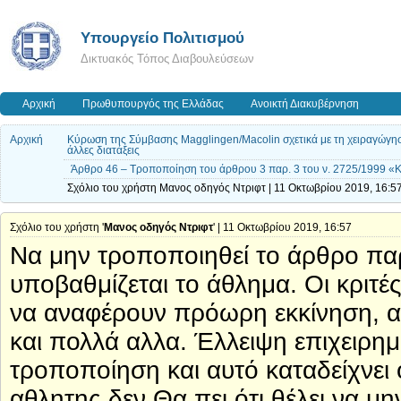
Υπουργείο Πολιτισμού
Δικτυακός Τόπος Διαβουλεύσεων
Αρχική
Πρωθυπουργός της Ελλάδας
Ανοικτή Διακυβέρνηση
Αρχική
Κύρωση της Σύμβασης Magglingen/Macolin σχετικά με τη χειραγώγηση
άλλες διατάξεις
Άρθρο 46 – Τροποποίηση του άρθρου 3 παρ. 3 του ν. 2725/1999 «
Σχόλιο του χρήστη Μανος οδηγός Ντριφτ | 11 Οκτωβρίου 2019, 16:5
Σχόλιο του χρήστη '
Μανος οδηγός Ντριφτ
' | 11 Οκτωβρίου 2019, 16:57
Να μην τροποποιηθεί το άρθρο παρ
υποβαθμίζεται το άθλημα. Οι κριτές 
να αναφέρουν πρόωρη εκκίνηση, α
και πολλά αλλα. Έλλειψη επιχειρη
τροποποίηση και αυτό καταδείχνει 
αθλητης δεν Θα πει ότι θέλει να μη