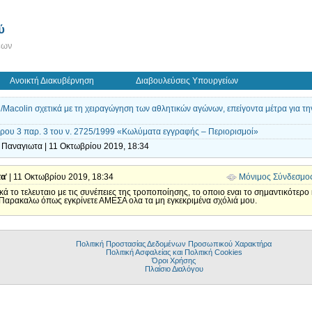
ύ
εων
Ανοικτή Διακυβέρνηση
Διαβουλεύσεις Υπουργείων
colin σχετικά με τη χειραγώγηση των αθλητικών αγώνων, επείγοντα μέτρα για την
ου 3 παρ. 3 του ν. 2725/1999 «Κωλύματα εγγραφής – Περιορισμοί»
 Παναγιωτα | 11 Οκτωβρίου 2019, 18:34
τα
' | 11 Οκτωβρίου 2019, 18:34
Μόνιμος Σύνδεσμο
δικά το τελευταιο με τις συνέπειες της τροποποίησης, το οποιο εναι το σημαντικότερ
; Παρακαλω όπως εγκρίνετε ΑΜΕΣΑ ολα τα μη εγκεκριμένα σχόλιά μου.
Πολιτική Προστασίας Δεδομένων Προσωπικού Χαρακτήρα
Πολιτική Ασφαλείας και Πολιτική Cookies
Όροι Χρήσης
Πλαίσιο Διαλόγου