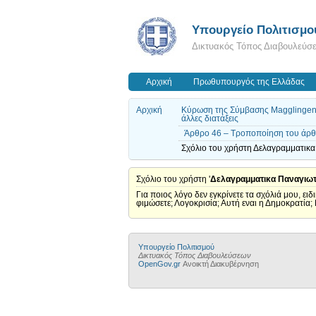
Υπουργείο Πολιτισμο
Δικτυακός Τόπος Διαβουλεύσ
Αρχική
Πρωθυπουργός της Ελλάδας
Αρχική
Κύρωση της Σύμβασης Magglingen/Ma
άλλες διατάξεις
Άρθρο 46 – Τροποποίηση του άρθρ
Σχόλιο του χρήστη Δελαγραμματικα
Σχόλιο του χρήστη '
Δελαγραμματικα Παναγιω
Για ποιος λόγο δεν εγκρίνετε τα σχόλιά μου, ει
φιμώσετε; Λογοκρισία; Αυτή εναι η Δημοκρατία
Υπουργείο Πολιτισμού
Δικτυακός Τόπος Διαβουλεύσεων
OpenGov.gr
Ανοικτή Διακυβέρνηση