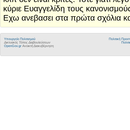
κύριε Ευαγγελίδη τους κανονισμούς 
Εχω ανεβασει στα πρώτα σχόλια κ
Υπουργείο Πολιτισμού
Πολιτική Προ
Δικτυακός Τόπος Διαβουλεύσεων
Πολιτι
OpenGov.gr
Ανοικτή Διακυβέρνηση