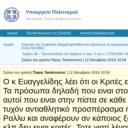
Υπουργείο Πολιτισμού
Δικτυακός Τόπος Διαβουλεύσεων
Αρχική
Πρωθυπουργός της Ελλάδας
Ανοικτή Διακυβέρνηση
Αρχική
Κύρωση της Σύμβασης Magglingen/Macolin σχετικά με τη χειραγώγηση
άλλες διατάξεις
Άρθρο 46 – Τροποποίηση του άρθρου 3 παρ. 3 του ν. 2725/1999 «
Σχόλιο του χρήστη Παρης Τασιόπουλος | 12 Οκτωβρίου 2019, 02:04
Σχόλιο του χρήστη '
Παρης Τασιόπουλος
' | 12 Οκτωβρίου 2019, 02:04
Ο κ Ευαγγελίδης λέει ότι οι Κριτές
Τα πρόσωπα δηλαδή που ειναι στο
αυτοί που ειναι στην πίστα σε κά
τυχόν αντιαθλητικό προσπέρασμα ή 
Ραλλυ και αναφέρουν αν κάποιος ξε
κλπ δεν ειναι κριτές. Τοτε γιατί λέγο