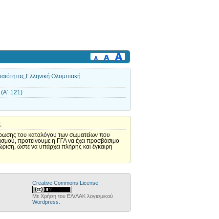
ραιότητας,Ελληνική Ολυμπιακή
(Α΄ 121)
ς
κύρωσης του καταλόγου των σωματείων που
ισμού, προτείνουμε η ΓΓΑ να έχει προσβάσιμο
ριση, ώστε να υπάρχει πλήρης και έγκαιρη
Creative Commons License
Με Χρήση του ΕΛ/ΛΑΚ λογισμικού
Wordpress
.