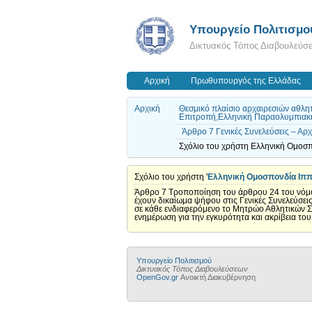
Υπουργείο Πολιτισμο
Δικτυακός Τόπος Διαβουλεύσ
Αρχική
Πρωθυπουργός της Ελλάδας
Αρχική
Θεσμικό πλαίσιο αρχαιρεσιών αθλη
Επιτροπή,Ελληνική Παραολυμπιακή 
Άρθρο 7 Γενικές Συνελεύσεις – Αρ
Σχόλιο του χρήστη Ελληνική Ομοσπ
Σχόλιο του χρήστη '
Ελληνική Ομοσπονδία Ιππ
Άρθρο 7 Τροποποίηση του άρθρου 24 του νόμου
έχουν δικαίωμα ψήφου στις Γενικές Συνελεύσει
σε κάθε ενδιαφερόμενο το Μητρώο Αθλητικών Σω
ενημέρωση για την εγκυρότητα και ακρίβεια του
Υπουργείο Πολιτισμού
Δικτυακός Τόπος Διαβουλεύσεων
OpenGov.gr
Ανοικτή Διακυβέρνηση