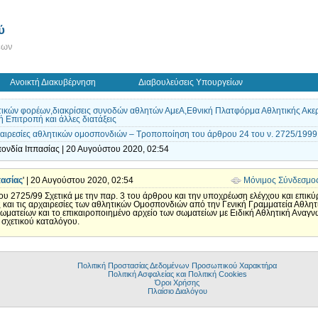
ύ
εων
Ανοικτή Διακυβέρνηση
Διαβουλεύσεις Υπουργείων
τικών φορέων,διακρίσεις συνοδών αθλητών ΑμεΑ,Εθνική Πλατφόρμα Αθλητικής Ακε
Επιτροπή και άλλες διατάξεις
χαιρεσίες αθλητικών ομοσπονδιών – Τροποποίηση του άρθρου 24 του ν. 2725/1999 
ονδία Ιππασίας | 20 Αυγούστου 2020, 02:54
ασίας
' | 20 Αυγούστου 2020, 02:54
Μόνιμος Σύνδεσμο
 2725/99 Σχετικά με την παρ. 3 του άρθρου και την υποχρέωση ελέγχου και επι
ς και τις αρχαιρεσίες των αθλητικών Ομοσπονδιών από την Γενική Γραμματεία Αθλητ
ματείων και το επικαιροποιημένο αρχείο των σωματείων με Ειδική Αθλητική Αναγνώ
 σχετικού καταλόγου.
Πολιτική Προστασίας Δεδομένων Προσωπικού Χαρακτήρα
Πολιτική Ασφαλείας και Πολιτική Cookies
Όροι Χρήσης
Πλαίσιο Διαλόγου