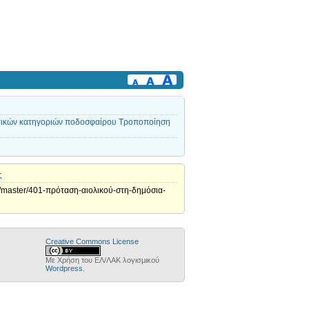
ών κατηγοριών ποδοσφαίρου Τροποποίηση
ς
r/master/401-πρόταση-αιολικού-στη-δημόσια-
Creative Commons License
Με Χρήση του ΕΛ/ΛΑΚ λογισμικού
Wordpress
.