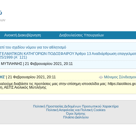
ύ
εων
Ανοικτή Διακυβέρνηση
Διαβουλεύσεις Υπουργείων
πί του σχεδίου νόμου για τον αθλητισμό
ΕΛΜΑΤΙΚΩΝ ΚΑΤΗΓΟΡΙΩΝ ΠΟΔΟΣΦΑΙΡΟΥ Άρθρο 13 Αναδιάρθρωση επαγγελματικ
25/1999 (Α΄ 121)
 ΜΥΤΙΛΗΝΗΣ | 21 Φεβρουαρίου 2021, 20:11
ΝΗΣ
' | 21 Φεβρουαρίου 2021, 20:11
Μόνιμος Σύνδεσμο
ούμε διαβάστε τις προτάσεις μας στην επίσημη ιστοσελίδα μας: https://aiolikos.g
ση, ΑΕΠΣ Αιολικός Μυτιλήνης
Πολιτική Προστασίας Δεδομένων Προσωπικού Χαρακτήρα
Πολιτική Ασφαλείας και Πολιτική Cookies
Όροι Χρήσης
Πλαίσιο Διαλόγου