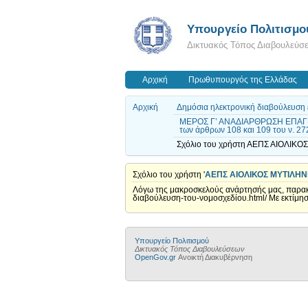
Υπουργείο Πολιτισμο
Δικτυακός Τόπος Διαβουλεύσ
Αρχική
Πρωθυπουργός της Ελλάδας
Αρχική
Δημόσια ηλεκτρονική διαβούλευση ε
ΜΕΡΟΣ Γ’ ΑΝΑΔΙΑΡΘΡΩΣΗ ΕΠΑΓΓ
των άρθρων 108 και 109 του ν. 27
Σχόλιο του χρήστη ΑΕΠΣ ΑΙΟΛΙΚΟΣ
Σχόλιο του χρήστη '
ΑΕΠΣ ΑΙΟΛΙΚΟΣ ΜΥΤΙΛΗ
Λόγω της μακροσκελούς ανάρτησής μας, παρακαλ
διαβούλευση-του-νομοσχεδίου.html/ Με εκτίμη
Υπουργείο Πολιτισμού
Δικτυακός Τόπος Διαβουλεύσεων
OpenGov.gr
Ανοικτή Διακυβέρνηση