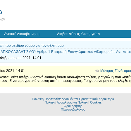
ύ
εων
Ανοικτή Διακυβέρνηση
Διαβουλεύσεις Υπουργείων
πί του σχεδίου νόμου για τον αθλητισμό
ΚΟΥ ΑΘΛΗΤΙΣΜΟΥ Άρθρο 1 Επιτροπή Επαγγελματικού Αθλητισμού – Αντικατάστ
3 Φεβρουαρίου 2021, 14:01
ρίου 2021, 14:01
Μόνιμος Σύνδεσμο
ώκονται, ούτε υπέχουν αστική ευθύνη έναντι οιουδήποτε τρίτου, για γνώμη που διατ
ους. Είναι πραγματικά ντροπή αυτή η παράγραφος. Γρήγορα να μην τους ελέγξει η
Πολιτική Προστασίας Δεδομένων Προσωπικού Χαρακτήρα
Πολιτική Ασφαλείας και Πολιτική Cookies
Όροι Χρήσης
Πλαίσιο Διαλόγου