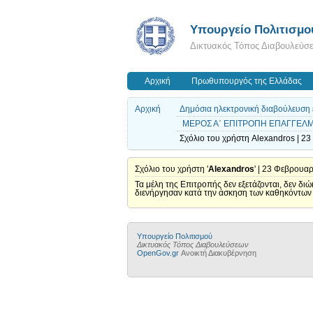
Υπουργείο Πολιτισμο
Δικτυακός Τόπος Διαβουλεύσ
Αρχική
Πρωθυπουργός της Ελλάδας
Αρχική
Δημόσια ηλεκτρονική διαβούλευση ε
ΜΕΡΟΣ Α΄ ΕΠΙΤΡΟΠΗ ΕΠΑΓΓΕΛΜΑΤΙ
Σχόλιο του χρήστη Alexandros | 2
Σχόλιο του χρήστη '
Alexandros
' | 23 Φεβρουα
Τα μέλη της Επιτροπής δεν εξετάζονται, δεν δι
διενήργησαν κατά την άσκηση των καθηκόντων τ
Υπουργείο Πολιτισμού
Δικτυακός Τόπος Διαβουλεύσεων
OpenGov.gr
Ανοικτή Διακυβέρνηση