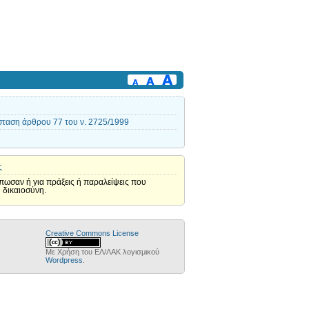
αση άρθρου 77 του ν. 2725/1999
ς
ύπωσαν ή για πράξεις ή παραλείψεις που
 δικαιοσύνη.
Creative Commons License
Με Χρήση του ΕΛ/ΛΑΚ λογισμικού
Wordpress
.