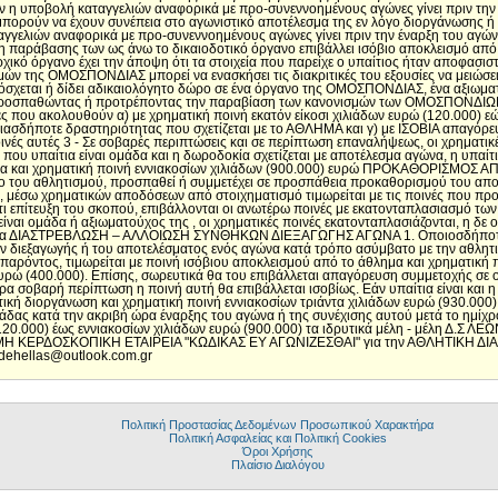
άν η υποβολή καταγγελιών αναφορικά με προ-συνεννοημένους αγώνες γίνει πριν την
 μπορούν να έχουν συνέπεια στο αγωνιστικό αποτέλεσμα της εν λόγο διοργάνωσης 
γελιών αναφορικά με προ-συνεννοημένους αγώνες γίνει πριν την έναρξη του αγών
ωση παράβασης των ως άνω το δικαιοδοτικό όργανο επιβάλλει ισόβιο αποκλεισμό απ
αρχικό όργανο έχει την άποψη ότι τα στοιχεία που παρείχε ο υπαίτιος ήταν αποφασ
ών της ΟΜΟΣΠΟΝΔΙΑΣ μπορεί να ενασκήσει τις διακριτικές του εξουσίες να μειώσει
χεται ή δίδει αδικαιολόγητο δώρο σε ένα όργανο της ΟΜΟΣΠΟΝΔΙΑΣ, ένα αξιωματ
, προσπαθώντας ή προτρέποντας την παραβίαση των κανονισμών των ΟΜΟΣΠΟΝΔΙΩΝ
που ακολουθούν α) με χρηματική ποινή εκατόν είκοσι χιλιάδων ευρώ (120.000) εώ
ασδήποτε δραστηριότητας που σχετίζεται με το ΑΘΛΗΜΑ και γ) με ΙΣΟΒΙΑ απαγόρε
ινές αυτές 3 - Σε σοβαρές περιπτώσεις και σε περίπτωση επαναλήψεως, οι χρηματικές 
που υπαίτια είναι ομάδα και η δωροδοκία σχετίζεται με αποτέλεσμα αγώνα, η υπαίτι
ρία και χρηματική ποινή εννιακοσίων χιλιάδων (900.000) ευρώ ΠΡΟΚΑΘΟΡΙΣΜΟΣ
ρο του αθλητισμού, προσπαθεί ή συμμετέχει σε προσπάθεια προκαθορισμού του απο
η, μέσω χρηματικών αποδόσεων από στοιχηματισμό τιμωρείται με τις ποινές που πρ
 επίτευξη του σκοπού, επιβάλλονται οι ανωτέρω ποινές με εκατονταπλασιασμό των 
ίναι ομάδα ή αξιωματούχος της , οι χρηματικές ποινές εκατονταπλασιάζονται, η δε 
ότητα ΔΙΑΣΤΡΕΒΛΩΣΗ – ΑΛΛΟΙΩΣΗ ΣΥΝΘΗΚΩΝ ΔΙΕΞΑΓΩΓΗΣ ΑΓΩΝΑ 1. Οποιοσδήποτε εν
διεξαγωγής ή του αποτελέσματος ενός αγώνα κατά τρόπο ασύμβατο με την αθλητική
υ παρόντος, τιμωρείται με ποινή ισόβιου αποκλεισμού από το άθλημα και χρηματική
υρώ (400.000). Επίσης, σωρευτικά θα του επιβάλλεται απαγόρευση συμμετοχής σε 
α σοβαρή περίπτωση η ποινή αυτή θα επιβάλλεται ισοβίως. Εάν υπαίτια είναι και η 
ική διοργάνωση και χρηματική ποινή εννιακοσίων τριάντα χιλιάδων ευρώ (930.000)
δας κατά την ακριβή ώρα έναρξης του αγώνα ή της συνέχισης αυτού μετά το ημίχρο
 (120.000) έως εννιακοσίων χιλιάδων ευρώ (900.000) τα ιδρυτικά μέλη - μέλη 
Η ΚΕΡΔΟΣΚΟΠΙΚΗ ΕΤΑΙΡΕΙΑ "ΚΩΔΙΚΑΣ ΕΥ ΑΓΩΝΙΖΕΣΘΑΙ" για την ΑΘΛΗΤΙΚΗ Δ
ehellas@outlook.com.gr
Πολιτική Προστασίας Δεδομένων Προσωπικού Χαρακτήρα
Πολιτική Ασφαλείας και Πολιτική Cookies
Όροι Χρήσης
Πλαίσιο Διαλόγου