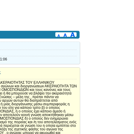
11:06
ς
Σ ΑΚΕΡΑΙΟΤΗΤΑΣ ΤΟΥ ΕΛΛΗΝΙΚΟΥ
τος αγώνων και διοργανώσεων ΑΚΕΡΑΙΟΤΗΤΑ ΤΩΝ
 ΟΜΟΣΠΟΝΔΙΩΝ και τους κανόνες και τους
ή θα μπορούσε να βλάψει την ακεραιότητα
σεις – μέλη της , πρέπει πάντα να
ν αρχών αυτών θα διαπράττεται από
να ή μιας διοργάνωσης μέσω συμπεριφοράς η
ου είτε για κάποιο τρίτο β) ο οποίος
ΟΝΔΙΑΣ, ή ο οποίος έχει κάποιο άμεσο ή
 δεν αποτελούν κοινή γνώση αποκτήθηκαν μέσω
 ΟΜΟΣΠΟΝΔΙΑΣ δ) ο οποίος δεν ενημερώνει
μό της πορείας και /η του αποτελέσματος ενός
περιέχεται σε γνώση του η οποία εμπίπτει στο
λήξη της σχετικής φάσης του αγώνα της
Υ , ο αγώνας μπορεί να ακυρωθεί και