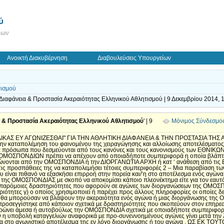
ύ
εων
Ανοικτή Διακυβέρνηση
Διαβουλεύσεις Υπουργείων
τισμού
 Διαφάνεια & Προστασία Ακεραιότητας Ελληνικού Αθλητισμού | 9 Δεκεμβρίου 2014, 
α & Προστασία Ακεραιότητας Ελληνικού Αθλητισμού
' | 9
Μόνιμος Σύνδεσμο
ΙΚΑΣ ΕΥ ΑΓΩΝΙΖΕΣΘΑΙ" ΓΙΑ ΤΗΝ ΑΘΛΗΤΙΚΗ ΔΙΑΦΑΝΕΙΑ & ΤΗΝ ΠΡΟΣΤΑΣΙΑ ΤΗ
 την καταπολέμηση του φαινομένου της χειραγώγησης και αλλοίωσης αποτελέσμα
ρόσωπα που δεσμεύονται από τους κανόνες και τους κανονισμούς των ΕΘΝΙΚΩΝ
ΣΠΟΝΔΙΩΝ πρέπει να απέχουν από οποιαδήποτε συμπεριφορά η οποία βλάπτει 
νονται από την ΟΜΟΣΠΟΝΔΙΑ ή την ΔΙΟΡΓΑΝΩΤΙΑ ΑΡΧΗ ή κατ ‘ ανάθεση από τις Ενώ
ς προσπάθειες της να καταπολεμήσει τέτοιες συμπεριφορές 2 – Μια παραβίαση τω
ου είναι πιθανό να εξασκήσει επιρροή στην πορεία και/’η στο αποτέλεσμα ενός αγώ
της ΟΜΟΣΠΟΝΔΙΑΣ με σκοπό να αποκομίσει κάποιο πλεονέκτημα είτε για τον εαυτό τ
ή παρόμοιες δραστηριότητες που αφορούν σε αγώνες των διοργανώσεων της ΟΜΟΣΠ
ριότητες γ) ο οποίος χρησιμοποιεί ή παρέχει προς άλλους πληροφορίες οι οποίες
ή θα μπορούσαν να βλάψουν την ακεραιότητα ενός αγώνα ή μιας διοργάνωσης της
σεγγίστηκε από κάποιον σχετικά με δραστηριότητες που σκοπεύουν στον επηρεασ
ερώνει άμεσα ή αυτοβούλως την ΟΜΟΣΠΟΝΔΙΑ σχετικά με οποιαδήποτε συμπεριφορά 
 η υποβολή καταγγελιών αναφορικά με προ-συνεννοημένους αγώνες γίνει μετά την 
α στο αγωνιστικό αποτέλεσμα της εν λόγο διοργάνωσης ή του αγώνα . ΩΣ ΕΚ ΤΟΥΤΟ