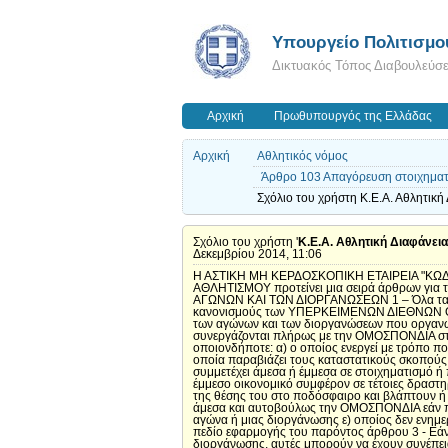
Υπουργείο Πολιτισμο
Δικτυακός Τόπος Διαβουλεύσ
Αρχική
Πρωθυπουργός της Ελλάδας
Αρχική
Αθλητικός νόμος
Άρθρο 103 Απαγόρευση στοιχημα
Σχόλιο του χρήστη Κ.Ε.Α. Αθλητική
Σχόλιο του χρήστη '
Κ.Ε.Α. Αθλητική Διαφάνει
Δεκεμβρίου 2014, 11:06
Η ΑΣΤΙΚΗ ΜΗ ΚΕΡΔΟΣΚΟΠΙΚΗ ΕΤΑΙΡΕΙΑ "ΚΩΔ
ΑΘΛΗΤΙΣΜΟΥ προτείνει μια σειρά άρθρων για
ΑΓΩΝΩΝ ΚΑΙ ΤΩΝ ΔΙΟΡΓΑΝΩΣΕΩΝ 1 – Όλα τα π
κανονισμούς των ΥΠΕΡΚΕΙΜΕΝΩΝ ΔΙΕΘΝΩΝ ΟΜΟ
των αγώνων και των διοργανώσεων που οργανώ
συνεργάζονται πλήρως με την ΟΜΟΣΠΟΝΔΙΑ στι
οποιονδήποτε: α) ο οποίος ενεργεί με τρόπο π
οποία παραβιάζει τους καταστατικούς σκοπούς 
συμμετέχει άμεσα ή έμμεσα σε στοιχηματισμό 
έμμεσο οικονομικό συμφέρον σε τέτοιες δραστη
της θέσης του στο ποδόσφαιρο και βλάπτουν 
άμεσα και αυτοβούλως την ΟΜΟΣΠΟΝΔΙΑ εάν προ
αγώνα ή μιας διοργάνωσης ε) οποίος δεν ενημ
πεδίο εφαρμογής του παρόντος άρθρου 3 - Εάν
διοργάνωσης, αυτές μπορούν να έχουν συνέπει