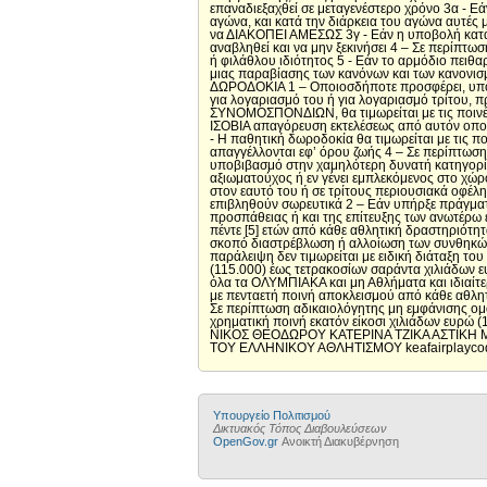
επαναδιεξαχθεί σε μεταγενέστερο χρόνο 3α - Ε
αγώνα, και κατά την διάρκεια του αγώνα αυτές
να ΔΙΑΚΟΠΕΙ ΑΜΕΣΩΣ 3γ - Εάν η υποβολή καταγ
αναβληθεί και να μην ξεκινήσει 4 – Σε περίπτ
ή φιλάθλου ιδιότητος 5 - Εάν το αρμόδιο πειθ
μιας παραβίασης των κανόνων και των κανονισμ
ΔΩΡΟΔΟΚΙΑ 1 – Οποιοσδήποτε προσφέρει, υπόσ
για λογαριασμό του ή για λογαριασμό τρίτου
ΣΥΝΟΜΟΣΠΟΝΔΙΩΝ, θα τιμωρείται με τις ποινές 
ΙΣΟΒΙΑ απαγόρευση εκτελέσεως από αυτόν οποι
- Η παθητική δωροδοκία θα τιμωρείται με τις πο
απαγγέλλονται εφ’ όρου ζωής 4 – Σε περίπτωση 
υποβιβασμό στην χαμηλότερη δυνατή κατηγο
αξιωματούχος ή εν γένει εμπλεκόμενος στο χώ
στον εαυτό του ή σε τρίτους περιουσιακά οφέλ
επιβληθούν σωρευτικά 2 – Εάν υπήρξε πράγματι
προσπάθειας ή και της επίτευξης των ανωτέρω ε
πέντε [5] ετών από κάθε αθλητική δραστηρι
σκοπό διαστρέβλωση ή αλλοίωση των συνθηκών 
παράλειψη δεν τιμωρείται με ειδική διάταξη το
(115.000) έως τετρακοσίων σαράντα χιλιάδων ε
όλα τα ΟΛΥΜΠΙΑΚΑ και μη Αθλήματα και ιδιαίτερ
με πενταετή ποινή αποκλεισμού από κάθε αθλητ
Σε περίπτωση αδικαιολόγητης μη εμφάνισης ομά
χρηματική ποινή εκατόν είκοσι χιλιάδων ευρώ
ΝΙΚΟΣ ΘΕΟΔΩΡΟΥ ΚΑΤΕΡΙΝΑ ΤΖΙΚΑ ΑΣΤΙΚΗ Μ
ΤΟΥ ΕΛΛΗΝΙΚΟΥ ΑΘΛΗΤΙΣΜΟΥ keafairplaycod
Υπουργείο Πολιτισμού
Δικτυακός Τόπος Διαβουλεύσεων
OpenGov.gr
Ανοικτή Διακυβέρνηση