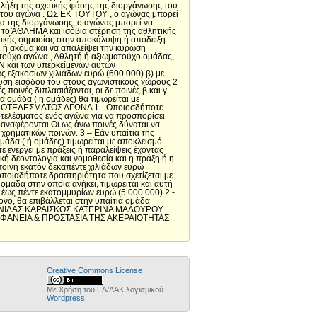
 λήξη της σχετικής φάσης της διοργάνωσης του
ή του αγώνα . ΩΣ ΕΚ ΤΟΥΤΟΥ , ο αγώνας μπορεί
α της διοργάνωσης, ο αγώνας μπορεί να
ό το ΆΘΛΗΜΑ και ισόβια στέρηση της αθλητικής
ιστικής σημασίας στην αποκάλυψη ή απόδειξη
 ή ακόμα και να απαλείψει την κύρωση
ούχο αγώνα , Αθλητή ή αξιωματούχο ομάδας,
 και των υπερκείμενων αυτών
ς εξακοσίων χιλιάδων ευρώ (600.000) β) με
υση εισόδου του στους αγωνιστικούς χώρους 2
ποινές διπλασιάζονται, οι δε ποινές β και γ
α ομάδα ( η ομάδες) θα τιμωρείται με
 ΑΠΟΤΕΛΕΣΜΑΤΟΣ ΑΓΩΝΑ 1 - Οποιοσδήποτε
τελέσματος ενός αγώνα για να προσπορίσει
οαναφέρονται Οι ως άνω ποινές δύναται να
χρηματικών ποινών. 3 – Εάν υπαίτια της
ομάδα ( ή ομάδες) τιμωρείται με αποκλεισμό
εργεί με πράξεις ή παραλείψεις έχοντας
 δεοντολογία και νομοθεσία και η πράξη ή η
 ποινή εκατόν δεκαπέντε χιλιάδων ευρώ
οποιαδήποτε δραστηριότητα που σχετίζεται με
ομάδα στην οποία ανήκει, τιμωρείται και αυτή
 έως πέντε εκατομμυρίων ευρώ (5.000.000) 2 -
νο, θα επιβάλλεται στην υπαίτια ομάδα
Δ.Σ ΛΕΩΝΙΔΑΣ ΚΑΡΑΙΣΚΟΣ ΚΑΤΕΡΙΝΑ ΜΑΔΟΥΡΟΥ
ΙΑΦΑΝΕΙΑ & ΠΡΟΣΤΑΣΙΑ ΤΗΣ ΑΚΕΡΑΙΟΤΗΤΑΣ
Creative Commons License
Με Χρήση του ΕΛ/ΛΑΚ λογισμικού
Wordpress
.