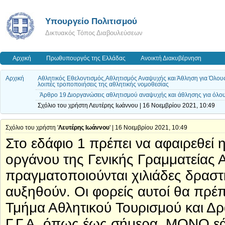
Υπουργείο Πολιτισμού
Δικτυακός Τόπος Διαβουλεύσεων
Αρχική
Πρωθυπουργός της Ελλάδας
Ανοικτή Διακυβέρνηση
Αρχική
Αθλητικός Εθελοντισμός,Αθλητισμός Αναψυχής και Άθληση για Όλους
λοιπές τροποποιήσεις της αθλητικής νομοθεσίας
Άρθρο 19 Διοργανώσεις αθλητισμού αναψυχής και άθλησης για όλο
Σχόλιο του χρήστη Λευτέρης Ιωάννου | 16 Νοεμβρίου 2021, 10:49
Σχόλιο του χρήστη '
Λευτέρης Ιωάννου
' | 16 Νοεμβρίου 2021, 10:49
Στο εδάφιο 1 πρέπει να αφαιρεθεί 
οργάνου της Γενικής Γραμματείας Α
πραγματοποιούνται χιλιάδες δραστ
αυξηθούν. Οι φορείς αυτοί θα πρέπ
Τμήμα Αθλητικού Τουρισμού και Δ
Γ.Γ.Α. όπως έως σήμερα, ΜΟΝΟ εά