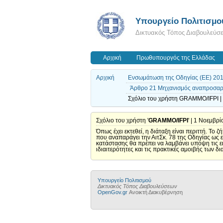
Υπουργείο Πολιτισμο
Δικτυακός Τόπος Διαβουλεύσ
Αρχική
Πρωθυπουργός της Ελλάδας
Αρχική
Ενσωμάτωση της Οδηγίας (ΕΕ) 201
Άρθρο 21 Μηχανισμός αναπροσαρμ
Σχόλιο του χρήστη GRAMMO/IFPI | 
Σχόλιο του χρήστη '
GRAMMO/IFPI
' | 1 Νοεμβρ
Όπως έχει εκτεθεί, η διάταξη είναι περιττή. Το
που αναπαράγει την ΑιτΣκ. 78 της Οδηγίας ως
κατάστασης θα πρέπει να λαμβάνει υπόψη τις ε
ιδιαιτερότητες και τις πρακτικές αμοιβής των 
Υπουργείο Πολιτισμού
Δικτυακός Τόπος Διαβουλεύσεων
OpenGov.gr
Ανοικτή Διακυβέρνηση