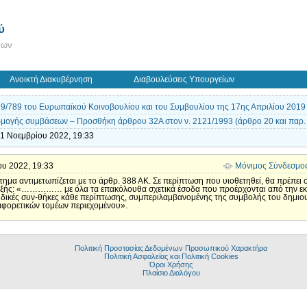
ύ
εων
Ανοικτή Διακυβέρνηση
Διαβουλεύσεις Υπουργείων
9/789 του Ευρωπαϊκού Κοινοβουλίου και του Συμβουλίου της 17ης Απριλίου 2019
ογής συμβάσεων – Προσθήκη άρθρου 32Α στον ν. 2121/1993 (άρθρο 20 και παρ. 
1 Νοεμβρίου 2022, 19:33
ίου 2022, 19:33
Μόνιμος Σύνδεσμο
 ζήτημα αντιμετωπίζεται με το άρθρ. 388 ΑΚ. Σε περίπτωση που υιοθετηθεί, θα πρέπει 
 εξής: «…………… με όλα τα επακόλουθα σχετικά έσοδα που προέρχονται από την εκ
ιδικές συν-θήκες κάθε περίπτωσης, συμπεριλαμβανομένης της συμβολής του δημιου
διαφορετικών τομέων περιεχομένου».
Πολιτική Προστασίας Δεδομένων Προσωπικού Χαρακτήρα
Πολιτική Ασφαλείας και Πολιτική Cookies
Όροι Χρήσης
Πλαίσιο Διαλόγου