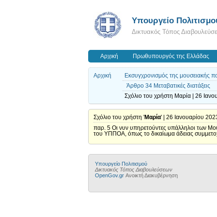
Υπουργείο Πολιτισμο
Δικτυακός Τόπος Διαβουλεύσ
Αρχική
Πρωθυπουργός της Ελλάδας
Αρχική
Εκσυγχρονισμός της μουσειακής πολ
Άρθρο 34 Μεταβατικές διατάξεις
Σχόλιο του χρήστη Μαρία | 26 Ιανο
Σχόλιο του χρήστη '
Μαρία
' | 26 Ιανουαρίου 202
παρ. 5 Οι νυν υπηρετούντες υπάλληλοι των Μο
του ΥΠΠΟΑ, όπως το δικαίωμα άδειας συμμετοχ
Υπουργείο Πολιτισμού
Δικτυακός Τόπος Διαβουλεύσεων
OpenGov.gr
Ανοικτή Διακυβέρνηση