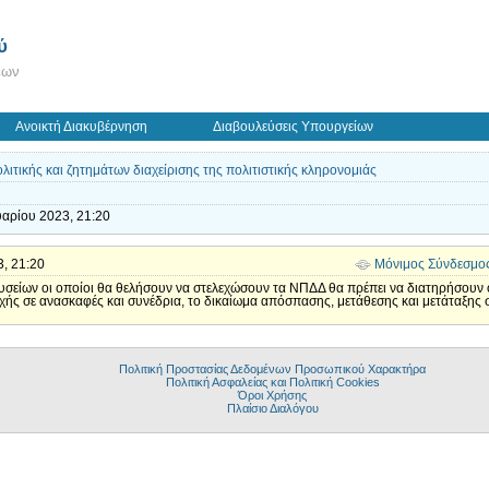
ύ
εων
Ανοικτή Διακυβέρνηση
Διαβουλεύσεις Υπουργείων
ιτικής και ζητημάτων διαχείρισης της πολιτιστικής κληρονομιάς
υαρίου 2023, 21:20
3, 21:20
Μόνιμος Σύνδεσμο
υσείων οι οποίοι θα θελήσουν να στελεχώσουν τα ΝΠΔΔ θα πρέπει να διατηρήσουν
ής σε ανασκαφές και συνέδρια, το δικαίωμα απόσπασης, μετάθεσης και μετάταξης
Πολιτική Προστασίας Δεδομένων Προσωπικού Χαρακτήρα
Πολιτική Ασφαλείας και Πολιτική Cookies
Όροι Χρήσης
Πλαίσιο Διαλόγου