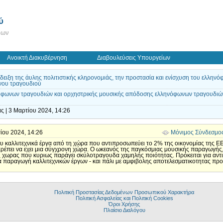
ύ
εων
Ανοικτή Διακυβέρνηση
Διαβουλεύσεις Υπουργείων
άδειξη της άυλης πολιτιστικής κληρονομιάς, την προστασία και ενίσχυση του ελλην
νου τραγουδιού
όφωνων τραγουδιών και ορχηστρικής μουσικής απόδοσης ελληνόφωνων τραγουδιώ
ς | 3 Μαρτίου 2024, 14:26
τίου 2024, 14:26
Μόνιμος Σύνδεσμο
ου καλλιτεχνικά έργα από τη χώρα που αντιπροσωπεύει το 2% της οικονομίας της ΕΕ
πρέπει να εχει μια σύγχρονη χώρα. Ο ωκεανός της παγκόσμιας μουσικής παραγωγής, 
ς χωρας που κυριως παράγει σκύλοτραγουδα χαμηλής ποιότητας. Πρόκειται για αντ
α παραγωγή καλλιτεχνικών έργων - και πάλι με αμφιβολης αποτελεσματικοτητας πρ
Πολιτική Προστασίας Δεδομένων Προσωπικού Χαρακτήρα
Πολιτική Ασφαλείας και Πολιτική Cookies
Όροι Χρήσης
Πλαίσιο Διαλόγου