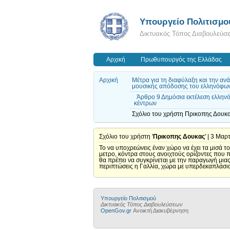
Υπουργείο Πολιτισμο
Δικτυακός Τόπος Διαβουλεύσ
Αρχική
Πρωθυπουργός της Ελλάδας
Αρχική
Μέτρα για τη διαφύλαξη και την αν
μουσικής απόδοσης του ελληνόφω
Άρθρο 9 Δημόσια εκτέλεση ελλην
κέντρων
Σχόλιο του χρήστη Πρικοπης Δουκα
Σχόλιο του χρήστη '
Πρικοπης Δουκας
' | 3 Μαρ
Το να υποχρεώνεις έναν χώρο να έχει τα μισά τ
μετρο, κόντρα στους ανοιχτούς ορίζοντες που 
θα πρέπει να συγκρίνεται με την παραγωγή μια
περιπτώσεις η Γαλλία, χώρα με υπερδεκαπλάσι
Υπουργείο Πολιτισμού
Δικτυακός Τόπος Διαβουλεύσεων
OpenGov.gr
Ανοικτή Διακυβέρνηση