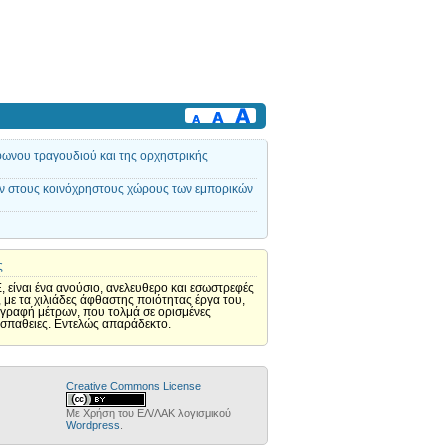
όφωνου τραγουδιού και της ορχηστρικής
ν στους κοινόχρηστους χώρους των εμπορικών
ς
, είναι ένα ανούσιο, ανελευθερο και εσωστρεφές
με τα χιλιάδες άφθαστης ποιότητας έργα του,
ιγραφή μέτρων, που τολμά σε ορισμένες
οσπαθειες. Εντελώς απαράδεκτο.
Creative Commons License
Με Χρήση του ΕΛ/ΛΑΚ λογισμικού
Wordpress
.