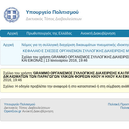
Υπουργείο Πολιτισμού
Δικτυακός Τόπος Διαβουλεύσεων
Αρχική
Πρωθυπουργός της Ελλάδας
Ανοικτή Διακυβέρνηση
Αρχική
Νόμος για τη συλλογική διαχείριση δικαιωμάτων πνευματικής ιδιοκτη
ΚΕΦΑΛΑΙΟ Ε ΣΧΕΣΕΙΣ ΟΡΓΑΝΙΣΜΩΝ ΣΥΛΛΟΓΙΚΗΣ ΔΙΑΧΕΙΡΙΣΗΣ ΜΕ 
Σχόλιο του χρήστη GRAMMO ΟΡΓΑΝΙΣΜΟΣ ΣΥΛΛΟΓΙΚΗΣ ΔΙΑΧΕΙΡ
ΚΑΙ ΕΙΚΟΝΑΣ | 13 Ιανουαρίου 2016, 19:46
Σχόλιο του χρήστη '
GRAMMO ΟΡΓΑΝΙΣΜΟΣ ΣΥΛΛΟΓΙΚΗΣ ΔΙΑΧΕΙΡΙΣΗΣ ΚΑΙ Π
ΔΙΚΑΙΩΜΑΤΩΝ ΤΩΝ ΠΑΡΑΓΩΓΩΝ ΥΛΙΚΩΝ ΦΟΡΕΩΝ ΗΧΟΥ Η ΗΧΟΥ ΚΑΙ ΕΙ
2016, 19:46
Σχόλιο: Η οδηγία προβλέπει την αναφορά ή στο καταστατικό ή στη σύμβαση ανά
Υπουργείο Πολιτισμού
Πολιτική Προ
Δικτυακός Τόπος Διαβουλεύσεων
Πολιτι
OpenGov.gr
Ανοικτή Διακυβέρνηση