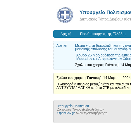
Υπουργείο Πολιτισμο
Δικτυακός Τόπος Διαβουλεύσ
Αρχική
Πρωθυπουργός της Ελλάδας
Αρχική
Μέτρα για τη διαφύλαξη και την αν
μουσικής απόδοσης του ελληνόφω
Άρθρο 26 Μοριοδότηση της εμπει
Μουσείων και Αρχαιολογικών Χώρω
Σχόλιο του χρήστη Γιάγκος | 14 Μα
Σχόλιο του χρήστη '
Γιάγκος
' | 14 Μαρτίου 2024
Η διαφορά εμπειρίας μεταξύ νέων και παλαιών
ΑΝΤΙΣΥΝΤΑΓΜΑΤΙΚΗ από το ΣΤΕ με τελεσίδικη 
Υπουργείο Πολιτισμού
Δικτυακός Τόπος Διαβουλεύσεων
OpenGov.gr
Ανοικτή Διακυβέρνηση