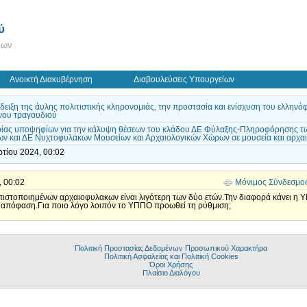
ύ
εων
Ανοικτή Διακυβέρνηση
Διαβουλεύσεις Υπουργείων
άδειξη της άυλης πολιτιστικής κληρονομιάς, την προστασία και ενίσχυση του ελλην
νου τραγουδιού
ρίας υποψηφίων για την κάλυψη θέσεων του κλάδου ΔΕ Φύλαξης-Πληροφόρησης τ
ν και ΔΕ Νυχτοφυλάκων Μουσείων και Αρχαιολογικών Χώρων σε μουσεία και αρχα
ρτίου 2024, 00:02
, 00:02
Μόνιμος Σύνδεσμο
 πιστοποιημένων αρχαιοφυλακων είναι λιγότερη των δύο ετών.Την διαφορά κάνει 
απόφαση.Για ποιο λόγο λοιπόν το ΥΠΠΟ προωθεί τη ρύθμιση;
Πολιτική Προστασίας Δεδομένων Προσωπικού Χαρακτήρα
Πολιτική Ασφαλείας και Πολιτική Cookies
Όροι Χρήσης
Πλαίσιο Διαλόγου