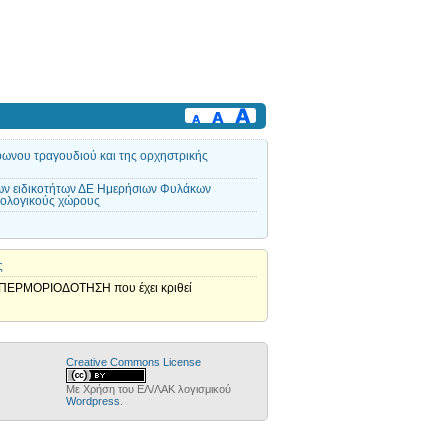
όφωνου τραγουδιού και της ορχηστρικής
ων ειδικοτήτων ΔΕ Ημερήσιων Φυλάκων
ιολογικούς χώρους
ς
η ΥΠΕΡΜΟΡΙΟΔΟΤΗΣΗ που έχει κριθεί
Creative Commons License
Με Χρήση του ΕΛ/ΛΑΚ λογισμικού
Wordpress
.